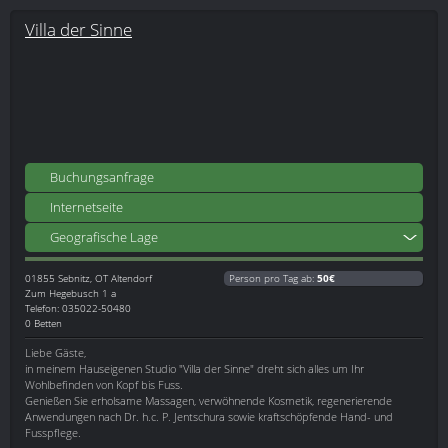
Villa der Sinne
Buchungsanfrage
Internetseite
Geografische Lage
01855
Sebnitz, OT Altendorf
Person pro Tag ab:
50€
Zum Hegebusch 1 a
Telefon: 035022-50480
0 Betten
Liebe Gäste,
in meinem Hauseigenen Studio "Villa der Sinne" dreht sich alles um Ihr
Wohlbefinden von Kopf bis Fuss.
Genießen Sie erholsame Massagen, verwöhnende Kosmetik, regenerierende
Anwendungen nach Dr. h.c. P. Jentschura sowie kraftschöpfende Hand- und
Fusspflege.