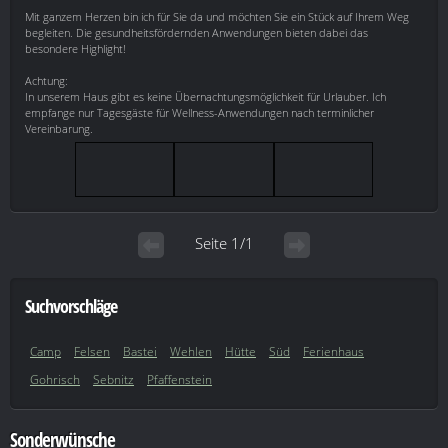
Mit ganzem Herzen bin ich für Sie da und möchten Sie ein Stück auf Ihrem Weg
begleiten. Die gesundheitsfördernden Anwendungen bieten dabei das
besondere Highlight!
Achtung:
In unserem Haus gibt es keine Übernachtungsmöglichkeit für Urlauber. Ich
empfange nur Tagesgäste für Wellness-Anwendungen nach terminlicher
Vereinbarung.
Seite 1/1
Suchvorschläge
Camp
Felsen
Bastei
Wehlen
Hütte
Süd
Ferienhaus
Gohrisch
Sebnitz
Pfaffenstein
Sonderwünsche