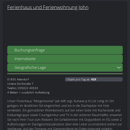
Ferienhaus und Ferienwohnung John
Buchungsanfrage
Internetseite
Geografische Lage
01855
Altendorf
Objekt pro Tag ab:
42€
Untere Dorfstraße 7
Telefon: 035022 40533
4 Betten + zusätzlich Aufbettung
Unser Ferienhaus "Morgensonne" (ab 64€ zzgl. Kurtaxe p.N.) ist ruhig im Ort
gelegen, im ländlichen Stil eingerichtet und bis in die Dachspitze mit Holz
verkleidet. Ein gemütlicher Wohnbereich, auf der einen Seite mit Küchenzeile und
Eckbankgruppe sowie Couchgarnitur und TV in der anderen Raumhälfte, erwartet
Sie nach Ihrer Tour zum Relaxen. Ein Schlafzimmer mit Doppelbett im EG sowie 2
Aufbettungen im Dachgeschoss,(letztere über eine Leiter zu erreichen) stehen zur
Verfügung. Auf der Terrasse mit Gartenmöbeln ist Grillen jederzeit möglich.