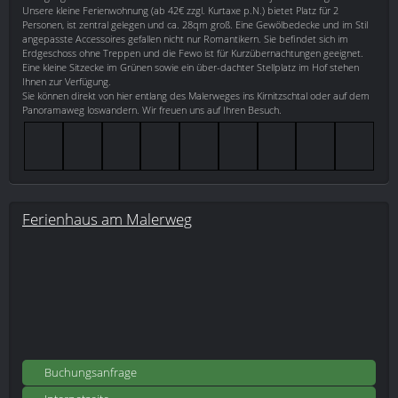
Unsere kleine Ferienwohnung (ab 42€ zzgl. Kurtaxe p.N.) bietet Platz für 2
Personen, ist zentral gelegen und ca. 28qm groß. Eine Gewölbedecke und im Stil
angepasste Accessoires gefallen nicht nur Romantikern. Sie befindet sich im
Erdgeschoss ohne Treppen und die Fewo ist für Kurzübernachtungen geeignet.
Eine kleine Sitzecke im Grünen sowie ein über-dachter Stellplatz im Hof stehen
Ihnen zur Verfügung.
Sie können direkt von hier entlang des Malerweges ins Kirnitzschtal oder auf dem
Panoramaweg loswandern. Wir freuen uns auf Ihren Besuch.
Ferienhaus am Malerweg
Buchungsanfrage