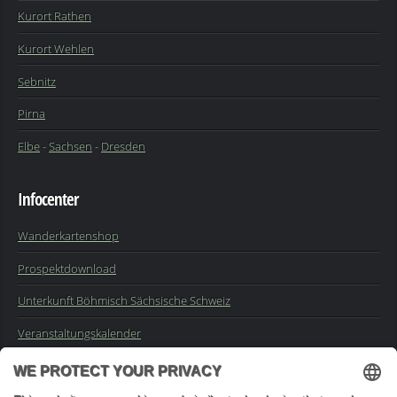
Kurort Rathen
Kurort Wehlen
Sebnitz
Pirna
Elbe
-
Sachsen
-
Dresden
Infocenter
Wanderkartenshop
Prospektdownload
Unterkunft Böhmisch Sächsische Schweiz
Veranstaltungskalender
Kontakt