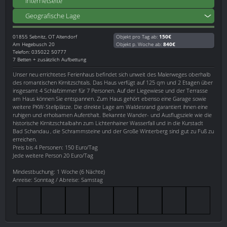
Internetseite
Geografische Lage
01855
Sebnitz, OT Altendorf
Objekt pro Tag ab:
150€
Am Hegebusch 20
Objekt p. Woche ab:
840€
Telefon: 035022 50777
7 Betten + zusätzlich Aufbettung
Unser neu errichtetes Ferienhaus befindet sich unweit des Malerweges oberhalb
des romantischen Kirnitzschtals. Das Haus verfügt auf 125 qm und 2 Etagen über
insgesamt 4 Schlafzimmer für 7 Personen. Auf der Liegewiese und der Terrasse
am Haus können Sie entspannen. Zum Haus gehört ebenso eine Garage sowie
weitere PKW-Stellplätze. Die direkte Lage am Waldesrand garantiert ihnen eine
ruhigen und erholsamen Aufenthalt. Bekannte Wander- und Ausflugsziele wie die
historische Kirnitzschtalbahn zum Lichtenhainer Wasserfall und in die Kurstadt
Bad Schandau , die Schrammsteine und der Große Winterberg sind gut zu Fuß zu
erreichen.
Preis bis 4 Personen: 150 Euro/Tag
Jede weitere Person 20 Euro/Tag
Mindestbuchung: 1 Woche (6 Nächte)
Anreise: Sonntag / Abreise: Samstag