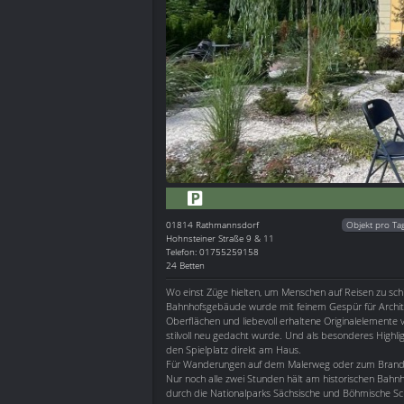
01814
Rathmannsdorf
Objekt pro Ta
Hohnsteiner Straße 9 & 11
Telefon: 01755259158
24 Betten
Wo einst Züge hielten, um Menschen auf Reisen zu schi
Bahnhofsgebäude wurde mit feinem Gespür für Archite
Oberflächen und liebevoll erhaltene Originalelement
stilvoll neu gedacht wurde. Und als besonderes Highli
den Spielplatz direkt am Haus.
Für Wanderungen auf dem Malerweg oder zum Brandgeb
Nur noch alle zwei Stunden hält am historischen Bahn
durch die Nationalparks Sächsische und Böhmische Sc