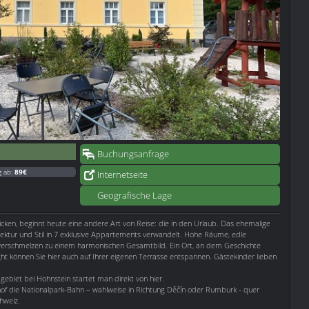
Buchungsanfrage
g ab:
89€
Internetseite
Geografische Lage
cken, beginnt heute eine andere Art von Reise: die in den Urlaub. Das ehemalige
ktur und Stil in 7 exklusive Appartements verwandelt. Hohe Räume, edle
e verschmelzen zu einem harmonischen Gesamtbild. Ein Ort, an dem Geschichte
ght können Sie hier auch auf Ihrer eigenen Terrasse entspannen. Gästekinder lieben
iet bei Hohnstein startet man direkt von hier.
hof die Nationalpark-Bahn – wahlweise in Richtung Děčín oder Rumburk - quer
hweiz.