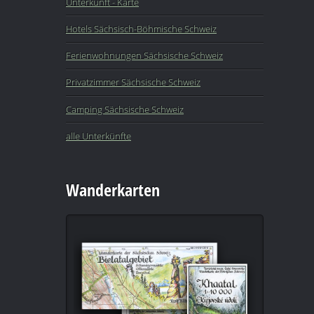
Unterkunft - Karte
Hotels Sächsisch-Böhmische Schweiz
Ferienwohnungen Sächsische Schweiz
Privatzimmer Sächsische Schweiz
Camping Sächsische Schweiz
alle Unterkünfte
Wanderkarten