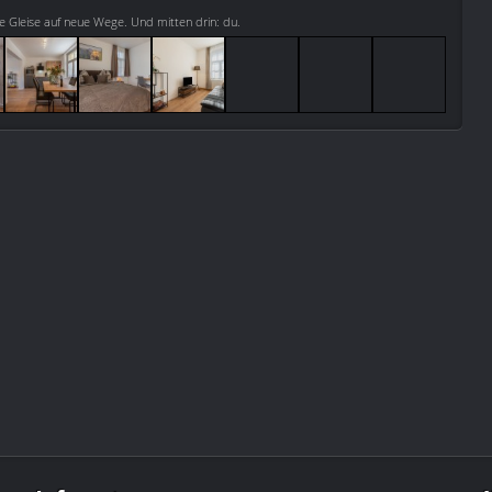
te Gleise auf neue Wege. Und mitten drin: du.