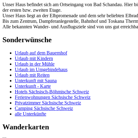
Unser Haus befindet sich am Ortseingang von Bad Schandau. Hier bie
der ersten bzw. zweiten Etage.
Unser Haus liegt an der Elbpromenade und dem sehr beliebten Elbra
Bis zum Zentrum, Dampferanlegestelle, Bahnhof und Toskana Therme
Alle bekannten Wander- und Ausflugsziele sind von uns gut erreichb
Sonderwünsche
Urlaub auf dem Bauernhof
Urlaub mit Kindern
Urlaub in der Mühle
Urlaub im Umgebindehaus
Urlaub mit Reiten
Unterkunft mit Sauna
Unterkunft - Karte
Hotels Sächsisch-Böhmische Schweiz
Ferienwohnungen Sächsische Schweiz
Privatzimmer Sächsische Schweiz
Camping Sächsische Schweiz
alle Unterkünfte
Wanderkarten