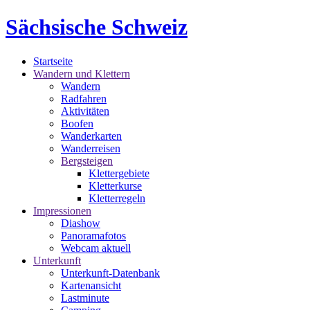
Sächsische Schweiz
Startseite
Wandern und Klettern
Wandern
Radfahren
Aktivitäten
Boofen
Wanderkarten
Wanderreisen
Bergsteigen
Klettergebiete
Kletterkurse
Kletterregeln
Impressionen
Diashow
Panoramafotos
Webcam aktuell
Unterkunft
Unterkunft-Datenbank
Kartenansicht
Lastminute