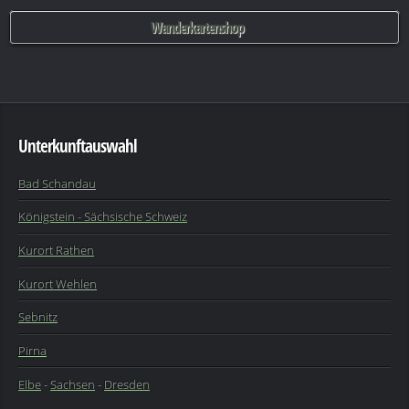
Wanderkartenshop
Unterkunftauswahl
Bad Schandau
Königstein - Sächsische Schweiz
Kurort Rathen
Kurort Wehlen
Sebnitz
Pirna
Elbe
-
Sachsen
-
Dresden