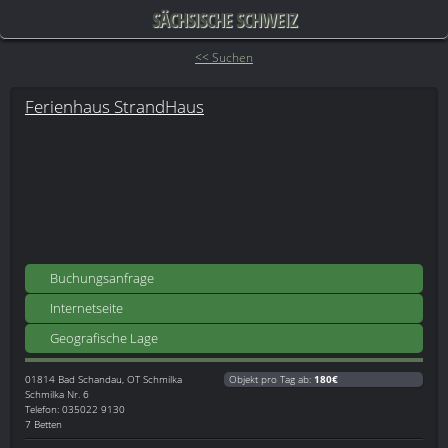
SÄCHSISCHE SCHWEIZ
<< Suchen
Ferienhaus StrandHaus
Buchungsanfrage
Internetseite
Geografische Lage
01814
Bad Schandau, OT Schmilka
Objekt pro Tag ab:
180€
Schmilka Nr. 6
Telefon: 035022 9130
7 Betten