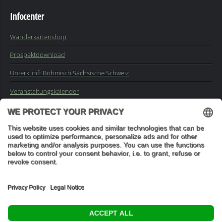
Infocenter
Wanderkartenshop
Prospektdownload
Unterkunft Böhmisch Sächsische Schweiz
Veranstaltungskalender
Kontakt
Impressum
Buchungsanfrage
Mail an die Redaktion
"In den Wäldern sind Dinge, über die nachzudenken man jahrelang
im Moos liegen könnte." (Franz Kafka)