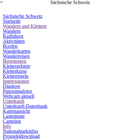
=
Sächsische Schweiz
Sächsische Schweiz
Startseite
Wandern und Klettern
Wandern
Radfahren
Aktivitäten
Boofen
Wanderkarten
Wanderreisen
Bergsteigen
Klettergebiete
Kletterkurse
Kletterregeln
Impressionen
Diashow
Panoramafotos
Webcam aktuell
Unterkunft
Unterkunft-Datenbank
Kartenansicht
Lastminute
Camping
Info
Nationalparkinfos
Prospektdownload