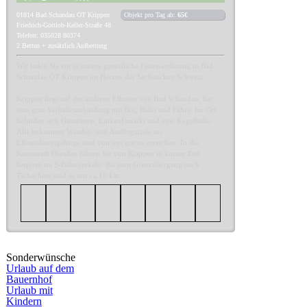
01814
Bad Schandau OT Krippen
Objekt pro Tag ab:
65€
Friedrich-Gottlob-Keller-Straße 48
Telefon: 035028 80374
2 Betten + zusätzlich Aufbettung
Wir laden Sie ein in unsere gemütliche Ferienwohnung in Bad
Schandau OT Krippen im Herzen der Sächsischen Schweiz.
Krippen liegt auf der anderen Elbseite von Bad Schandau, hat
eine gute Verkehrsanbindung mit Bus, Bahn und Fähre. Im Ort
befinden sich Gaststätten, Einkaufsmarkt und eine Kegelbahn.
Alle bekannten Wander- und Ausflugsziele ins
Elbsandsteingebirge sind von uns gut zu erreichen. In die
Kunststadt Dresden fahren Sie von Krippen in kurzer Zeit
bequem im S-Bahnverkehr. Bis zum Grenzübergang nach
Tschechien sind es nur ca.10 km.
Sonderwünsche
Urlaub auf dem
Bauernhof
Urlaub mit
Kindern