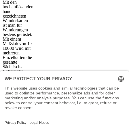
Mit den
hochauflösenden,
hand-
gezeichneten
Wanderkarten
ist man für
Wanderungen
bestens gerüstet.
Mit einem
Maßstab von 1 :
10000 wird mit
mehreren
Einzelkarten die
gesamte
Sächsisch-
Böhmische
Schweiz erfasst.
Wanderkartenshop
Unterkunftauswahl
Infocenter
Bad Schandau
Wanderkartenshop
Königstein -
Prospektdownload
Sächsische Schweiz
Unterkunft Böhmisch
Kurort Rathen
Sächsische Schweiz
Kurort Wehlen
Veranstaltungskalender
Sebnitz
Kontakt
Pirna
Impressum
Elbe
-
Sachsen
-
Buchungsanfrage