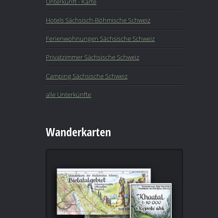
Unterkunft - Karte
Hotels Sächsisch-Böhmische Schweiz
Ferienwohnungen Sächsische Schweiz
Privatzimmer Sächsische Schweiz
Camping Sächsische Schweiz
alle Unterkünfte
Wanderkarten