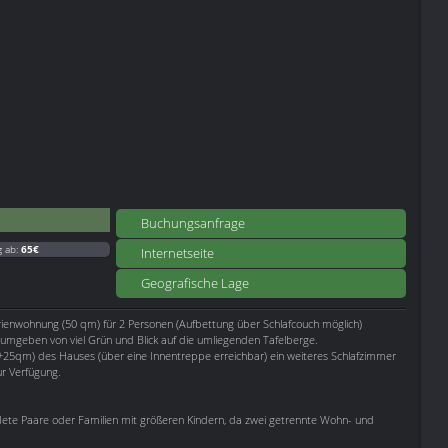
Buchungsanfrage
g ab:
65€
Internetseite
Geografische Lage
rienwohnung (50 qm) für 2 Personen (Aufbettung über Schlafcouch möglich)
umgeben von viel Grün und Blick auf die umliegenden Tafelberge.
(+25qm) des Hauses (über eine Innentreppe erreichbar) ein weiteres Schlafzimmer
r Verfügung.
dete Paare oder Familien mit größeren Kindern, da zwei getrennte Wohn- und