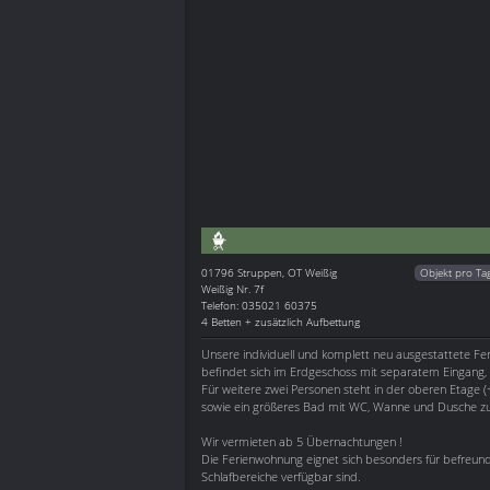
01796
Struppen, OT Weißig
Objekt pro Ta
Weißig Nr. 7f
Telefon: 035021 60375
4 Betten + zusätzlich Aufbettung
Unsere individuell und komplett neu ausgestattete Fe
befindet sich im Erdgeschoss mit separatem Eingang, 
Für weitere zwei Personen steht in der oberen Etage 
sowie ein größeres Bad mit WC, Wanne und Dusche zu
Wir vermieten ab 5 Übernachtungen !
Die Ferienwohnung eignet sich besonders für befreun
Schlafbereiche verfügbar sind.