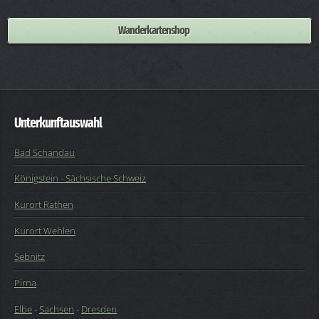
Wanderkartenshop
Unterkunftauswahl
Bad Schandau
Königstein - Sächsische Schweiz
Kurort Rathen
Kurort Wehlen
Sebnitz
Pirna
Elbe
-
Sachsen
-
Dresden