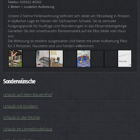
Telefon: 035022 40332
2 Betten + zusätzlich Aufbettung
Unsere 2 Sterne Ferienwohnung befindet sich direkt am Elbradweg in Prossen
in idyllischer Lage im Herzen der Sächsischen Schweiz. Sie ist zentraler
Ausgangspunkt für Ausflüge und Wanderungen in das Elbsandsteingebirge.
Genießen Sie den unverbauten Panoramablick auf die Elbe direkt vom Haus
aus.
Die Wohnung ist modern ausgestattet und bietet mit einer Aufbettung Platz
für 3 Personen. Haustiere sind uns herzlich willkommen.
Sonderwünsche
Urlaub auf dem Bauernhof
Urlaub mit Kindern
Urlaub in der Mühle
Urlaub im Umgebindehaus