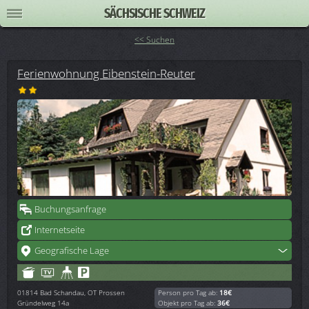
SÄCHSISCHE SCHWEIZ
<< Suchen
Ferienwohnung Eibenstein-Reuter
Buchungsanfrage
Internetseite
Geografische Lage
01814
Bad Schandau, OT Prossen
Person pro Tag ab:
18€
Gründelweg 14a
Objekt pro Tag ab:
36€