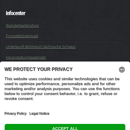
Infocenter
Wanderkartenshop
Prospektdownload
Unterkunft Böhmisch Sächsische Schweiz
Veranstaltungskalender
Kontakt
Impressum
Buchungsanfrage
Mail an die Redaktion
"In den Wäldern sind Dinge, über die nachzudenken man jahrelang
im Moos liegen könnte." (Franz Kafka)