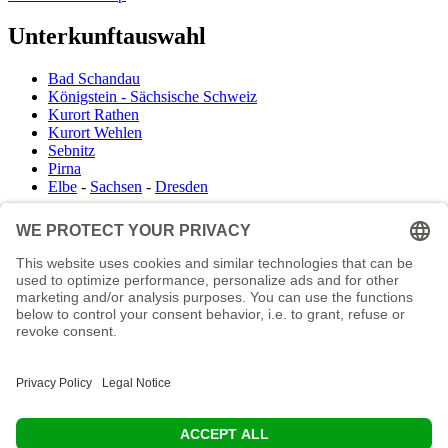
Unterkunftauswahl
Bad Schandau
Königstein - Sächsische Schweiz
Kurort Rathen
Kurort Wehlen
Sebnitz
Pirna
Elbe
-
Sachsen
-
Dresden
Infocenter
Wanderkartenshop
Prospektdownload
Unterkunft Böhmisch Sächsische Schweiz
Veranstaltungskalender
Kontakt
Impressum
Buchungsanfrage
Mail an die Redaktion