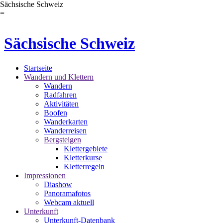
Sächsische Schweiz
=
Sächsische Schweiz
Startseite
Wandern und Klettern
Wandern
Radfahren
Aktivitäten
Boofen
Wanderkarten
Wanderreisen
Bergsteigen
Klettergebiete
Kletterkurse
Kletterregeln
Impressionen
Diashow
Panoramafotos
Webcam aktuell
Unterkunft
Unterkunft-Datenbank