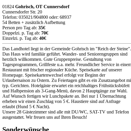
01824
Gohrisch, OT Cunnersdorf
Cunnersdorfer Str. 20
Telefon: 035021/904800 oder: 68937
54 Betten + zusätzlich Aufbettung
Person pro Tag ab:
35€
Doppelzi. p. Tag ab:
70€
Einzelzi. p. Tag ab:
40€
Das Landhotel liegt in der Gemeinde Gohrisch im "Reich der Steine"
Das Haus wird familiär geführt. Wander- und Seniorengruppen sind
herzlich willkommen. Gute Gruppenpreise. Gestaltung von
Tagesprogrammen, Grillfeste u.a. mehr. Freundlicher Service in eine
Restaurant mit frischer regionaler Küche. Speisekarte auf unserer
Homepage. Speisekartenwechsel erfolgt vor Beginn der
Urlaubersaison zu Ostern. Zu Feiertagen gibt es ein Zusatzangebot mi
typ. Gerichten. Hotelgäste erwartet ein reichhaltiges Frühstücksbüfett
und Halbpension als 3-Gang-Menü, davon 2 Hauptgänge zur Wahl.
Auf Wunsch fertigen wir Lunchpakete an. Bei nur 1 Übernachtung
erheben wir einen Zuschlag von 5 €. Haustiere sind auf Anfrage
erlaubt (Hund 5 € Nacht).
Unsere 28 Gästezimmer sind alle mit DU/WC, SAT-TV und Telefon
ausgestattet. Wir freuen uns auf Ihren Besuch!
Sonderwünsche