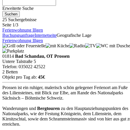
Erweiterte Suche
25 Suchergebnisse
Seite 1/3
Ferienwohnung Illgen
Buchungsanfrage
Internetseite
Geografische Lage
Ferienwohnung Illgen
01814
Bad Schandau, OT Prossen
Untere Talstraße 5
Telefon: 035022 42522
2 Betten
Objekt pro Tag ab:
45€
Prossen ist ein ruhiger, malerisch schön gelegener Ferienort am Fuße
des Liliensteines, mit Blick zur Elbe, am Rande des Nationalparks
Sächsisch – Böhmische Schweiz.
Wanderungen und
Bergtouren
zu den Hauptanziehungspunkten des
Nationalparks, wie der Festung Königstein, dem Lilienstein, dem
Kirnitzschtal, sowie dem Schrammsteinmassiv sind von hier aus gut z
erreichen.