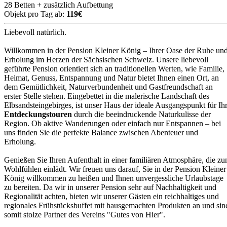
28 Betten + zusätzlich Aufbettung
Objekt pro Tag ab:
119€
Liebevoll natürlich.
Willkommen in der Pension Kleiner König – Ihrer Oase der Ruhe un
Erholung im Herzen der Sächsischen Schweiz. Unsere liebevoll
geführte Pension orientiert sich an traditionellen Werten, wie Familie,
Heimat, Genuss, Entspannung und Natur bietet Ihnen einen Ort, an
dem Gemütlichkeit, Naturverbundenheit und Gastfreundschaft an
erster Stelle stehen. Eingebettet in die malerische Landschaft des
Elbsandsteingebirges, ist unser Haus der ideale Ausgangspunkt für Ih
Entdeckungstouren
durch die beeindruckende Naturkulisse der
Region. Ob aktive Wanderungen oder einfach nur Entspannen – bei
uns finden Sie die perfekte Balance zwischen Abenteuer und
Erholung.
Genießen Sie Ihren Aufenthalt in einer familiären Atmosphäre, die z
Wohlfühlen einlädt. Wir freuen uns darauf, Sie in der Pension Kleiner
König willkommen zu heißen und Ihnen unvergessliche Urlaubstage
zu bereiten. Da wir in unserer Pension sehr auf Nachhaltigkeit und
Regionalität achten, bieten wir unserer Gästen ein reichhaltiges und
regionales Frühstücksbuffet mit hausgemachten Produkten an und sin
somit stolze Partner des Vereins "Gutes von Hier".