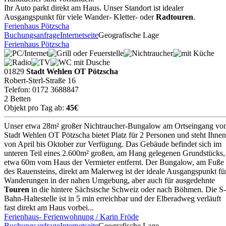
Ihr Auto parkt direkt am Haus. Unser Standort ist idealer
Ausgangspunkt für viele Wander- Kletter- oder
Radtouren
.
Ferienhaus Pötzscha
Buchungsanfrage
Internetseite
Geografische Lage
Ferienhaus Pötzscha
01829
Stadt Wehlen OT Pötzscha
Robert-Sterl-Straße 16
Telefon: 0172 3688847
2 Betten
Objekt pro Tag ab:
45€
Unser etwa 28m² großer Nichtraucher-Bungalow am Ortseingang vo
Stadt Wehlen OT Pötzscha bietet Platz für 2 Personen und steht Ihnen
von April bis Oktober zur Verfügung. Das Gebäude befindet sich im
unteren Teil eines 2.600m² großen, am Hang gelegenen Grundstücks,
etwa 60m vom Haus der Vermieter entfernt. Der Bungalow, am Fuße
des Rauensteins, direkt am Malerweg ist der ideale Ausgangspunkt fü
Wanderungen in der nahen Umgebung, aber auch für ausgedehnte
Touren
in die hintere Sächsische Schweiz oder nach Böhmen. Die S-
Bahn-Haltestelle ist in 5 min erreichbar und der Elberadweg verläuft
fast direkt am Haus vorbei...
Ferienhaus- Ferienwohnung / Karin Fröde
Buchungsanfrage
Internetseite
Geografische Lage