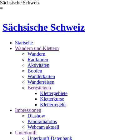
Sächsische Schweiz
=
Sächsische Schweiz
Startseite
Wandern und Klettern
Wandern
Radfahren
Aktivitäten
Boofen
Wanderkarten
Wanderreisen
Bergsteigen
Klettergebiete
Kletterkurse
Kletterregeln
Impressionen
Diashow
Panoramafotos
Webcam aktuell
Unterkunft
Unterkunft-Datenbank