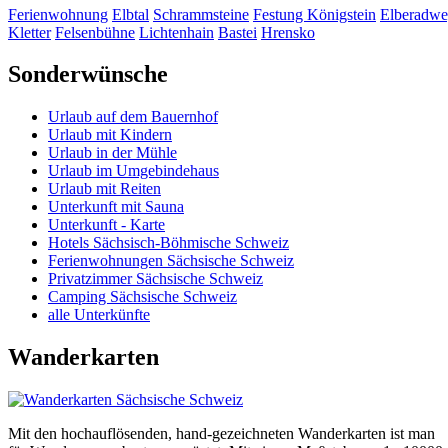
Ferienwohnung
Elbtal
Schrammsteine
Festung Königstein
Elberadw
Kletter
Felsenbühne
Lichtenhain
Bastei
Hrensko
Sonderwünsche
Urlaub auf dem Bauernhof
Urlaub mit Kindern
Urlaub in der Mühle
Urlaub im Umgebindehaus
Urlaub mit Reiten
Unterkunft mit Sauna
Unterkunft - Karte
Hotels Sächsisch-Böhmische Schweiz
Ferienwohnungen Sächsische Schweiz
Privatzimmer Sächsische Schweiz
Camping Sächsische Schweiz
alle Unterkünfte
Wanderkarten
Mit den hochauflösenden, hand-gezeichneten Wanderkarten ist man