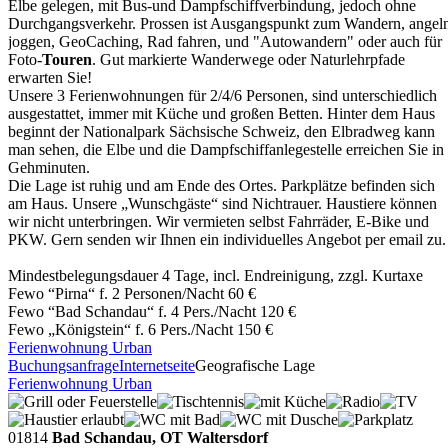
Elbe gelegen, mit Bus-und Dampfschiffverbindung, jedoch ohne
Durchgangsverkehr. Prossen ist Ausgangspunkt zum Wandern, angel
joggen, GeoCaching, Rad fahren, und "Autowandern" oder auch für
Foto-
Touren
. Gut markierte Wanderwege oder Naturlehrpfade
erwarten Sie!
Unsere 3 Ferienwohnungen für 2/4/6 Personen, sind unterschiedlich
ausgestattet, immer mit Küche und großen Betten. Hinter dem Haus
beginnt der Nationalpark Sächsische Schweiz, den Elbradweg kann
man sehen, die Elbe und die Dampfschiffanlegestelle erreichen Sie in
Gehminuten.
Die Lage ist ruhig und am Ende des Ortes. Parkplätze befinden sich
am Haus. Unsere „Wunschgäste“ sind Nichtrauer. Haustiere können
wir nicht unterbringen. Wir vermieten selbst Fahrräder, E-Bike und
PKW. Gern senden wir Ihnen ein individuelles Angebot per email zu.
Mindestbelegungsdauer 4 Tage, incl. Endreinigung, zzgl. Kurtaxe
Fewo “Pirna“ f. 2 Personen/Nacht 60 €
Fewo “Bad Schandau“ f. 4 Pers./Nacht 120 €
Fewo „Königstein“ f. 6 Pers./Nacht 150 €
Ferienwohnung Urban
Buchungsanfrage
Internetseite
Geografische Lage
Ferienwohnung Urban
01814
Bad Schandau, OT Waltersdorf