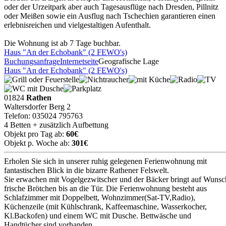
oder der Urzeitpark aber auch Tagesausflüge nach Dresden, Pillnitz
oder Meißen sowie ein Ausflug nach Tschechien garantieren einen
erlebnisreichen und vielgestaltigen Aufenthalt.
Die Wohnung ist ab 7 Tage buchbar.
Haus "An der Echobank" (2 FEWO's)
Buchungsanfrage
Internetseite
Geografische Lage
Haus "An der Echobank" (2 FEWO's)
01824
Rathen
Waltersdorfer Berg 2
Telefon: 035024 795763
4 Betten + zusätzlich Aufbettung
Objekt pro Tag ab:
60€
Objekt p. Woche ab:
301€
Erholen Sie sich in unserer ruhig gelegenen Ferienwohnung mit
fantastischen Blick in die bizarre Rathener Felswelt.
Sie erwachen mit Vogelgezwitscher und der Bäcker bringt auf Wunsc
frische Brötchen bis an die Tür. Die Ferienwohnung besteht aus
Schlafzimmer mit Doppelbett, Wohnzimmer(Sat-TV,Radio),
Küchenzeile (mit Kühlschrank, Kaffeemaschine, Wasserkocher,
Kl.Backofen) und einem WC mit Dusche. Bettwäsche und
Handtücher sind vorhanden.