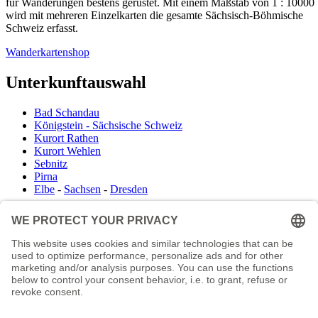
für Wanderungen bestens gerüstet. Mit einem Maßstab von 1 : 10000
wird mit mehreren Einzelkarten die gesamte Sächsisch-Böhmische
Schweiz erfasst.
Wanderkartenshop
Unterkunftauswahl
Bad Schandau
Königstein - Sächsische Schweiz
Kurort Rathen
Kurort Wehlen
Sebnitz
Pirna
Elbe
-
Sachsen
-
Dresden
Infocenter
Wanderkartenshop
Prospektdownload
Unterkunft Böhmisch Sächsische Schweiz
Veranstaltungskalender
Kontakt