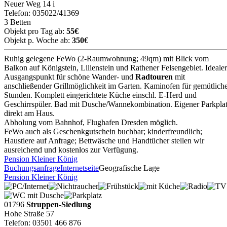
Neuer Weg 14 i
Telefon: 035022/41369
3 Betten
Objekt pro Tag ab:
55€
Objekt p. Woche ab:
350€
Ruhig gelegene FeWo (2-Raumwohnung; 49qm) mit Blick vom
Balkon auf Königstein, Lilienstein und Rathener Felsengebiet. Idealer
Ausgangspunkt für schöne Wander- und
Radtouren
mit
anschließender Grillmöglichkeit im Garten. Kaminofen für gemütlich
Stunden. Komplett eingerichtete Küche einschl. E-Herd und
Geschirrspüler. Bad mit Dusche/Wannekombination. Eigener Parkpla
direkt am Haus.
Abholung vom Bahnhof, Flughafen Dresden möglich.
FeWo auch als Geschenkgutschein buchbar; kinderfreundlich;
Haustiere auf Anfrage; Bettwäsche und Handtücher stellen wir
ausreichend und kostenlos zur Verfügung.
Pension Kleiner König
Buchungsanfrage
Internetseite
Geografische Lage
Pension Kleiner König
01796
Struppen-Siedlung
Hohe Straße 57
Telefon: 03501 466 876