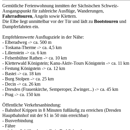
Gemütliche Ferienwohnung inmitten der Sächsischen Schweiz-
Ausgangspunkt für zahlreiche Ausflüge, Wanderungen,
Fahrradtouren
, Angeln sowie Klettern.
Die Elbe liegt unmittelbar vor der Tür und lädt zu
Bootstouren
und
Dampferfahrten ein.
Empfehlenswerte Ausflugsziele in der Nähe:
- Elberadweg -> ca. 500 m
- Toskana-Therme -> ca. 4,5 km
- Lilienstein -> ca. 6 km
- Felsenbühne Rathen -> ca. 10 km
- Kletterwald Königstein; Kanu-Aktiv-Tours Königstein -> ca. 11 km
- Festung Königstein -> ca. 12 km
- Bastei -> ca. 18 km
- Burg Stolpen -> ca. 25 km
- Decin -> ca. 26 km
- Dresden (Frauenkirche, Semperoper, Zwinger...) -> ca. 45 km
- Prag -> ca. 150 km
Öffentliche Verkehrsanbindung:
- Bahnhof Krippen in 8 Minuten fußläufig zu erreichen (Dresden
Hauptbahnhof mit der S1 in 50 min erreichbar)
- Busverbindung
- Fähre