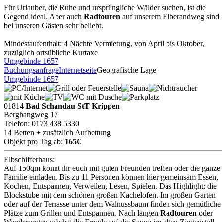
Für Urlauber, die Ruhe und ursprüngliche Wälder suchen, ist die
Gegend ideal. Aber auch
Radtouren
auf unserem Elberandweg sind
bei unseren Gästen sehr beliebt.
Mindestaufenthalt: 4 Nächte Vermietung, von April bis Oktober,
zuzüglich ortsübliche Kurtaxe
Umgebinde 1657
Buchungsanfrage
Internetseite
Geografische Lage
Umgebinde 1657
01814
Bad Schandau StT Krippen
Berghangweg 17
Telefon: 0173 438 5330
14 Betten + zusätzlich Aufbettung
Objekt pro Tag ab:
165€
Elbschifferhaus:
Auf 150qm könnt ihr euch mit guten Freunden treffen oder die ganze
Familie einladen. Bis zu 11 Personen können hier gemeinsam Essen,
Kochen, Entspannen, Verweilen, Lesen, Spielen. Das Highlight: die
Blockstube mit dem schönen großen Kachelofen. Im großen Garten
oder auf der Terrasse unter dem Walnussbaum finden sich gemütliche
Plätze zum Grillen und Entspannen. Nach langen
Radtouren
oder
Wanderungen wächst die Freude auf die Sauna im alten Ziegenstall