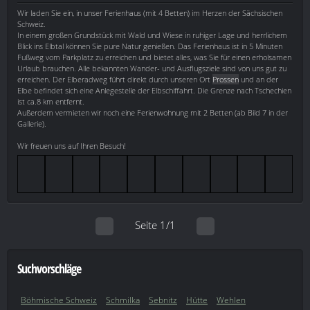
Wir laden Sie ein, in unser Ferienhaus (mit 4 Betten) im Herzen der Sächsischen
Schweiz.
In einem großen Grundstück mit Wald und Wiese in ruhiger Lage und herrlichem
Blick ins Elbtal können Sie pure Natur genießen. Das Ferienhaus ist in 5 Minuten
Fußweg vom Parkplatz zu erreichen und bietet alles, was Sie für einen erholsamen
Urlaub brauchen. Alle bekannten Wander- und Ausflugsziele sind von uns gut zu
erreichen. Der Elberadweg führt direkt durch unseren Ort
Prossen
und an der
Elbe befindet sich eine Anlegestelle der Elbschiffahrt. Die Grenze nach Tschechien
ist ca.8 km entfernt.
Außerdem vermieten wir noch eine Ferienwohnung mit 2 Betten (ab Bild 7 in der
Gallerie).
Wir freuen uns auf Ihren Besuch!
Seite 1/1
Suchvorschläge
Böhmische Schweiz
Schmilka
Sebnitz
Hütte
Wehlen