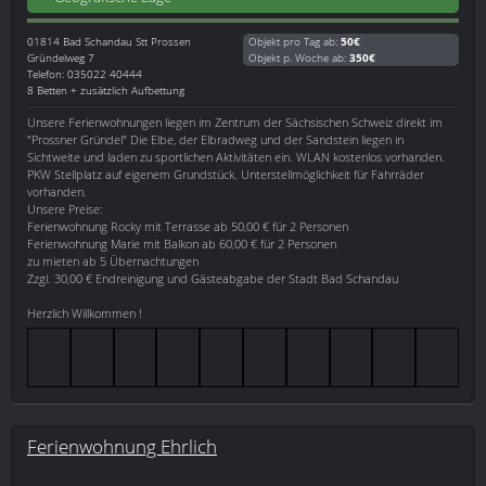
01814
Bad Schandau Stt Prossen
Objekt pro Tag ab:
50€
Gründelweg 7
Objekt p. Woche ab:
350€
Telefon: 035022 40444
8 Betten + zusätzlich Aufbettung
Unsere Ferienwohnungen liegen im Zentrum der Sächsischen Schweiz direkt im
"Prossner Gründel" Die Elbe, der Elbradweg und der Sandstein liegen in
Sichtweite und laden zu sportlichen Aktivitäten ein. WLAN kostenlos vorhanden.
PKW Stellplatz auf eigenem Grundstück. Unterstellmöglichkeit für Fahrräder
vorhanden.
Unsere Preise:
Ferienwohnung Rocky mit Terrasse ab 50,00 € für 2 Personen
Ferienwohnung Marie mit Balkon ab 60,00 € für 2 Personen
zu mieten ab 5 Übernachtungen
Zzgl. 30,00 € Endreinigung und Gästeabgabe der Stadt Bad Schandau
Herzlich Willkommen !
Ferienwohnung Ehrlich