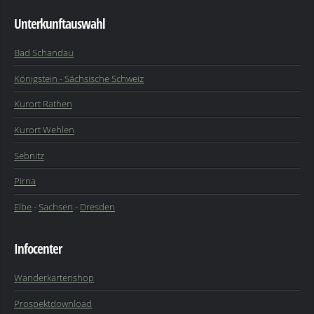
Unterkunftauswahl
Bad Schandau
Königstein - Sächsische Schweiz
Kurort Rathen
Kurort Wehlen
Sebnitz
Pirna
Elbe
-
Sachsen
-
Dresden
Infocenter
Wanderkartenshop
Prospektdownload