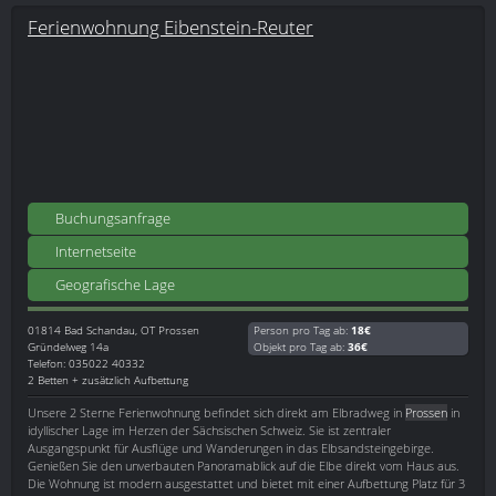
Ferienwohnung Eibenstein-Reuter
Buchungsanfrage
Internetseite
Geografische Lage
01814
Bad Schandau, OT Prossen
Person pro Tag ab:
18€
Gründelweg 14a
Objekt pro Tag ab:
36€
Telefon: 035022 40332
2 Betten + zusätzlich Aufbettung
Unsere 2 Sterne Ferienwohnung befindet sich direkt am Elbradweg in
Prossen
in
idyllischer Lage im Herzen der Sächsischen Schweiz. Sie ist zentraler
Ausgangspunkt für Ausflüge und Wanderungen in das Elbsandsteingebirge.
Genießen Sie den unverbauten Panoramablick auf die Elbe direkt vom Haus aus.
Die Wohnung ist modern ausgestattet und bietet mit einer Aufbettung Platz für 3