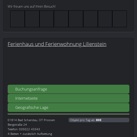
Wir freuen uns auf Ihren Besuch!
Ferienhaus und Ferienwohnung Lilienstein
Buchungsanfrage
Internetseite
Geografische Lage
01814
Bad Schandau, OT Prossen
Objekt pro Tag ab:
80€
Bergstraße 24
Telefon: 035022 43343
4 Betten + zusätzlich Aufbettung