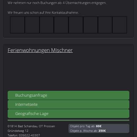
Wir nehmen nur noch Buchungen ab 4 Übernachtungen entgegen.
Wir freuen uns schon auf Ihre Kontaktaufnahme.
Ferienwohnungen Mischner
Buchungsanfrage
Internetseite
Geografische Lage
01814
Bad Schandau, OT Prossen
Objekt pro Tag ab:
60€
Gründelweg 12
Objekt p. Woche ab:
350€
Telefon: 035022-43307