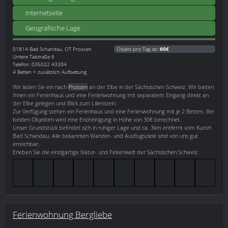
Internetseite
Geografische Lage
01814
Bad Schandau, OT Prossen
Objekt pro Tag ab:
60€
Untere Talstraße 6
Telefon: 035022 43304
4 Betten + zusätzlich Aufbettung
Wir laden Sie ein nach
Prossen
an der Elbe in der Sächsischen Schweiz. Wir bieten
Ihnen ein Ferienhaus und eine Ferienwohnung mit separatem Eingang direkt an
der Elbe gelegen und Blick zum Lilienstein.
Zur Verfügung stehen ein Ferienhaus und eine Ferienwohnung mit je 2 Betten. Bei
beiden Objekten wird eine Endreinigung in Höhe von 30€ berechnet.
Unser Grundstück befindet sich in ruhiger Lage und ca. 3km entfernt vom Kurort
Bad Schandau. Alle bekannten Wander- und Ausflugsziele sind von uns gut
erreichbar.
Erleben Sie die einzigartige Natur- und Felsenwelt der Sächsischen Schweiz.
Ferienwohnung Bergliebe