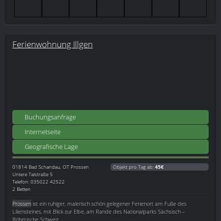
Ferienwohnung Illgen
Buchungsanfrage
Internetseite
Geografische Lage
01814
Bad Schandau, OT Prossen
Objekt pro Tag ab:
45€
Untere Talstraße 5
Telefon: 035022 42522
2 Betten
Prossen
ist ein ruhiger, malerisch schön gelegener Ferienort am Fuße des
Liliensteines, mit Blick zur Elbe, am Rande des Nationalparks Sächsisch –
Böhmische Schweiz.