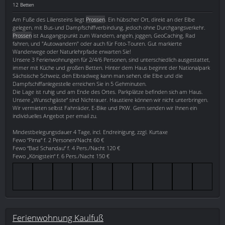
12 Betten
Am Fuße des Liliensteins liegt
Prossen
. Ein hübscher Ort, direkt an der Elbe
gelegen, mit Bus-und Dampfschiffverbindung, jedoch ohne Durchgangsverkehr.
Prossen
ist Ausgangspunkt zum Wandern, angeln, joggen, GeoCaching, Rad
fahren, und "Autowandern" oder auch für Foto-Touren. Gut markierte
Wanderwege oder Naturlehrpfade erwarten Sie!
Unsere 3 Ferienwohnungen für 2/4/6 Personen, sind unterschiedlich ausgestattet,
immer mit Küche und großen Betten. Hinter dem Haus beginnt der Nationalpark
Sächsische Schweiz, den Elbradweg kann man sehen, die Elbe und die
Dampfschiffanlegestelle erreichen Sie in 5 Gehminuten.
Die Lage ist ruhig und am Ende des Ortes. Parkplätze befinden sich am Haus.
Unsere „Wunschgäste“ sind Nichtrauer. Haustiere können wir nicht unterbringen.
Wir vermieten selbst Fahrräder, E-Bike und PKW. Gern senden wir Ihnen ein
individuelles Angebot per email zu.
Mindestbelegungsdauer 4 Tage, incl. Endreinigung, zzgl. Kurtaxe
Fewo “Pirna“ f. 2 Personen/Nacht 60 €
Fewo “Bad Schandau“ f. 4 Pers./Nacht 120 €
Fewo „Königstein“ f. 6 Pers./Nacht 150 €
Ferienwohnung Kaulfuß