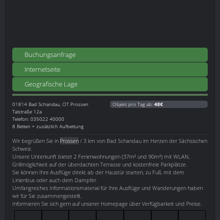
Buchungsanfrage
Internetseite
Geografische Lage
01814
Bad Schandau, OT Prossen
Objekt pro Tag ab:
48€
Talstraße 12a
Telefon: 035022 40000
8 Betten + zusätzlich Aufbettung
Wir begrüßen Sie in
Prossen
/ 3 km von Bad Schandau im Herzen der Sächsischen
Schweiz.
Unsere Unterkunft bietet 2 Ferienwohnungen (37m² und 90m²) mit WLAN,
Grillmöglichkeit auf der überdachten Terrasse und kostenfreie Parkplätze.
Sie können Ihre Ausflüge direkt ab der Haustür starten, zu Fuß, mit dem
Linienbus oder auch dem Dampfer.
Umfangreiches Informationsmaterial für Ihre Ausflüge und Wanderungen haben
wir für Sie zusammengestellt.
Informieren Sie sich gern auf unserer Homepage über Verfügbarkeit und Preise.