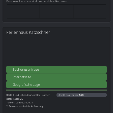
Personen. Haustiere sind uns herzlich willkommen.
Ferienhaus Katzschner
Buchungsanfrage
Internetseite
Geografische Lage
01814
Bad Schandau Stadtteil Prossen
Objekt pro Tag ab:
55€
Bergstrasse 29
Telefon: 035022/42974
2 Betten + zusätzlich Aufbettung