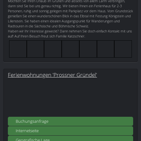
Möchten Sie Ihren Urlaub im Grünen und abseits von allem Lärm verbringen,
dann sind Sie bei uns genau richtig. Wir bieten Ihnen ein Ferienhaus für 2-3
Personen, ruhig und sonnig gelegen mit Parkplatz vor dem Haus. Vom Grundstück
genießen Sie einen wunderschönen Blick in das Elbtal mit Festung Königstein und
Lilienstein. Sie haben einen idealen Ausgangspunkt für Wanderungen und
Radtouren in die Sächsische und Böhmische Schweiz.
Haben wir Ihr Interesse geweckt? Dann nehmen Sie doch einfach Kontakt mit uns
auf! Auf Ihren Besuch freut sich Familie Katzschner.
Ferienwohnungen 'Prossner Gründel'
Buchungsanfrage
Internetseite
Geografische Lage