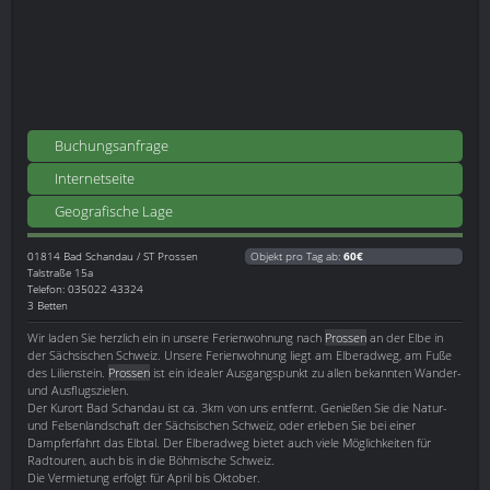
Buchungsanfrage
Internetseite
Geografische Lage
01814
Bad Schandau / ST Prossen
Objekt pro Tag ab:
60€
Talstraße 15a
Telefon: 035022 43324
3 Betten
Wir laden Sie herzlich ein in unsere Ferienwohnung nach
Prossen
an der Elbe in
der Sächsischen Schweiz. Unsere Ferienwohnung liegt am Elberadweg, am Fuße
des Lilienstein.
Prossen
ist ein idealer Ausgangspunkt zu allen bekannten Wander-
und Ausflugszielen.
Der Kurort Bad Schandau ist ca. 3km von uns entfernt. Genießen Sie die Natur-
und Felsenlandschaft der Sächsischen Schweiz, oder erleben Sie bei einer
Dampferfahrt das Elbtal. Der Elberadweg bietet auch viele Möglichkeiten für
Radtouren, auch bis in die Böhmische Schweiz.
Die Vermietung erfolgt für April bis Oktober.