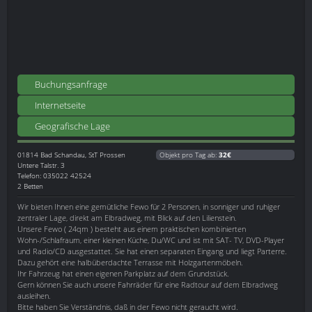
Buchungsanfrage
Internetseite
Geografische Lage
01814
Bad Schandau, StT Prossen
Objekt pro Tag ab:
32€
Untere Talstr. 3
Telefon: 035022 42524
2 Betten
Wir bieten Ihnen eine gemütliche Fewo für 2 Personen, in sonniger und ruhiger
zentraler Lage, direkt am Elbradweg, mit Blick auf den Lilienstein.
Unsere Fewo ( 24qm ) besteht aus einem praktischen kombinierten
Wohn-/Schlafraum, einer kleinen Küche, Du/WC und ist mit SAT- TV, DVD-Player
und Radio/CD ausgestattet. Sie hat einen separaten Eingang und liegt Parterre.
Dazu gehört eine halbüberdachte Terrasse mit Holzgartenmöbeln.
Ihr Fahrzeug hat einen eigenen Parkplatz auf dem Grundstück.
Gern können Sie auch unsere Fahrräder für eine Radtour auf dem Elbradweg
ausleihen.
Bitte haben Sie Verständnis, daß in der Fewo nicht geraucht wird.