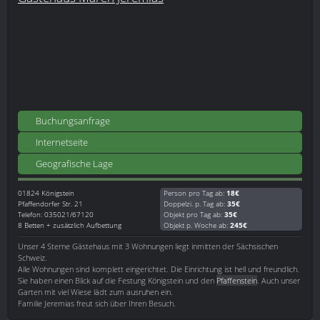
Buchungsanfrage
Internetseite
Geografische Lage
01824
Königstein
Person pro Tag ab:
18€
Pfaffendorfer Str. 21
Doppelzi. p. Tag ab:
35€
Telefon: 035021/67120
Objekt pro Tag ab:
35€
8 Betten + zusätzlich Aufbettung
Objekt p. Woche ab:
245€
Unser 4 Sterne Gästehaus mit 3 Wohnungen liegt inmitten der Sächsischen
Schweiz.
Alle Wohnungen sind komplett eingerichtet. Die Einrichtung ist hell und freundlich.
Sie haben einen Blick auf die Festung Königstein und den
Pfaffenstein
. Auch unser
Garten mit viel Wiese lädt zum ausruhen ein.
Familie Jeremias freut sich über Ihren Besuch.