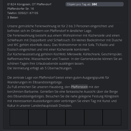
01824
Königstein, OT Pfaffendorf
Objekt pro Tag ab:
38€
Pfaffendorfer Str. 16
Telefon: 035021 67105
3 Betten
Unsere gemütliche Ferienwohnung ist für 2 bis 3 Personen eingerichtet und
befindet sich im Ortskern von Pfaffendorf in ländlicher Lage.
Die Ferienwohnung besteht aus einem Wohnzimmer mit Küchenzeile und einen
Schlafraum mit Doppelbett und Schlafcouch. Ein kleines Badezimmer mit Dusche
und WC gehört ebenfalls dazu. Das Wohnzimmer ist mit Sofa, TV,Radio und
Esstisch eingerichtet und mit einer Küchenzeile kombiniert.
Zur Küchenausstattung gehören Kochfeld, Mikrowelle, Kühlschrank, Geschirrspüler,
Kaffeemaschine, Wasserkocher und Toaster. In der Gartensitzecke können Sie an
schönen Tagen Ihre Urlaubsabende ausklingen lassen.
Die Vermietung erfolgt ab 5 Übernachtungen.
Die zentrale Lage von Pfaffendorf bietet einen guten Ausgangspunkt für
Wanderungen im Elbsandsteingebirge.
Zu Fuß erreichen Sie unseren Hausberg, den
Pfaffenstein
mit der
berühmten Barbarine. Genießen Sie eine fantastische Aussicht über die Berge
des Elbsandsteingebirges. Besuchen Sie die nahe gelegene Festung Königstein
mit interessanten Ausstellungen oder verbringen Sie einen Tag mit Kunst und
Kultur in unserer Landeshauptstadt Dresden.