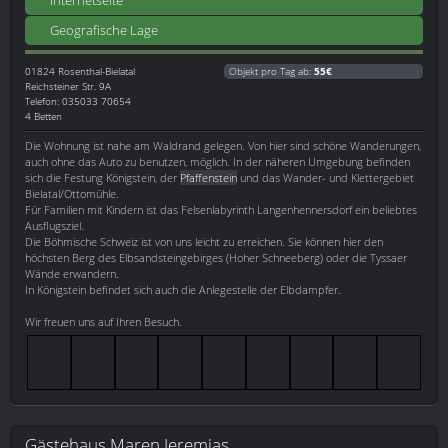
Geografische Lage
01824
Rosenthal-Bielatal
Objekt pro Tag ab:
55€
Reichsteiner Str. 9A
Telefon: 035033 70654
4 Betten
Die Wohnung ist nahe am Waldrand gelegen. Von hier sind schöne Wanderungen,
auch ohne das Auto zu benutzen, möglich. In der näheren Umgebung befinden
sich die Festung Königstein, der
Pfaffenstein
und das Wander- und Klettergebiet
Bielatal/Ottomühle.
Für Familien mit Kindern ist das Felsenlabyrinth Langenhennersdorf ein beliebtes
Ausflugsziel.
Die Böhmische Schweiz ist von uns leicht zu erreichen. Sie können hier den
höchsten Berg des Elbsandsteingebirges (Hoher Schneeberg) oder die Tyssaer
Wände erwandern.
In Königstein befindet sich auch die Anlegestelle der Elbdampfer.
Wir freuen uns auf Ihren Besuch.
Gästehaus Maren Jeremias