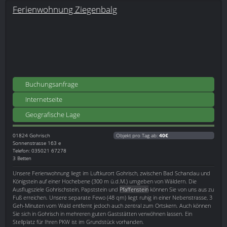
Ferienwohnung Ziegenbalg
Buchungsanfrage
Internetseite
Geografische Lage
01824
Gohrisch
Objekt pro Tag ab:
40€
Sonnenstrasse 163 e
Telefon: 035021 67278
3 Betten
Unsere Ferienwohnung liegt im Luftkurort Gohrisch, zwischen Bad Schandau und
Königstein auf einer Hochebene (300 m ü.d.M.) umgeben von Wäldern. Die
Ausflugsziele Gohrischstein, Papststein und
Pfaffenstein
können Sie von uns aus zu
Fuß erreichen. Unsere separate Fewo (48 qm) liegt ruhig in einer Nebenstrasse, 3
Geh-Minuten vom Wald entfernt jedoch auch zentral zum Ortskern. Auch können
Sie sich in Gohrisch in mehreren guten Gaststätten verwöhnen lassen. Ein
Stellplatz für Ihren PKW ist im Grundstück vorhanden.