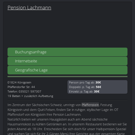
Pension Lachmann
Buchungsanfrage
Internetseite
Geografische Lage
01824
Königstein
Person pro Tag ab:
30€
Pfaffendorfer Str. 44
Doppelzi. p. Tag ab:
56€
Telefon: 035021 597307
Einzelzi. p. Tag ab:
30€
19 Betten + zusätzlich Aufbettung
Im Zentrum der Sächsischen Schweiz, umringt von
Pfaffenstein
, Festung
Königstein und dem Quirl-Felsen, finden Sie in ruhiger, idyllischer Lage im OT
Pfaffendorf von Königstein Ihre Pension Lachmann.
Natürlich bieten wir unseren Hausgästen auch am Abend sächsische
Hausmannskost zu kühlen Getränken an. In unserem Restaurant bedienen wir Sie
jeden Abend ab 18 Uhr. Entscheiden Sie sich doch für unser Halbpension-Spezial
und suchen Sie sich für Ihr 2-Gänge-Menü Ihre Gerichte aus der gesamten Karte