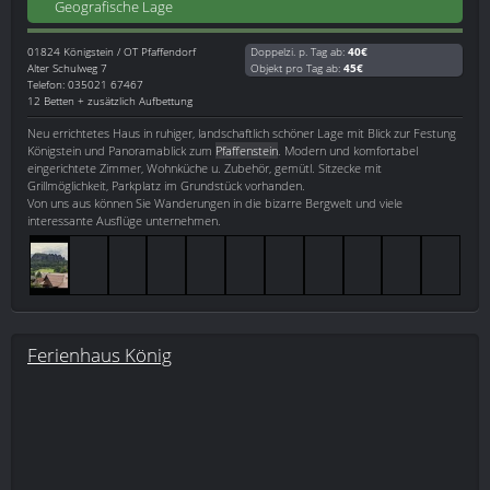
Geografische Lage
01824
Königstein / OT Pfaffendorf
Doppelzi. p. Tag ab:
40€
Alter Schulweg 7
Objekt pro Tag ab:
45€
Telefon: 035021 67467
12 Betten + zusätzlich Aufbettung
Neu errichtetes Haus in ruhiger, landschaftlich schöner Lage mit Blick zur Festung
Königstein und Panoramablick zum
Pfaffenstein
. Modern und komfortabel
eingerichtete Zimmer, Wohnküche u. Zubehör, gemütl. Sitzecke mit
Grillmöglichkeit, Parkplatz im Grundstück vorhanden.
Von uns aus können Sie Wanderungen in die bizarre Bergwelt und viele
interessante Ausflüge unternehmen.
Ferienhaus König