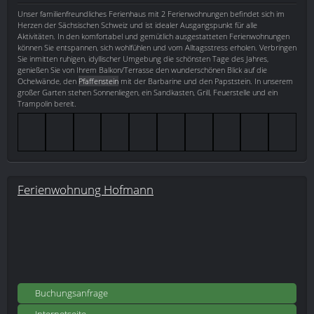
Unser familienfreundliches Ferienhaus mit 2 Ferienwohnungen befindet sich im
Herzen der Sächsischen Schweiz und ist idealer Ausgangspunkt für alle
Aktivitäten. In den komfortabel und gemütlich ausgestatteten Ferienwohnungen
können Sie entspannen, sich wohlfühlen und vom Alltagsstress erholen. Verbringen
Sie inmitten ruhigen, idyllischer Umgebung die schönsten Tage des Jahres,
genießen Sie von Ihrem Balkon/Terrasse den wunderschönen Blick auf die
Ochelwände, den
Pfaffenstein
mit der Barbarine und den Papststein. In unserem
großer Garten stehen Sonnenliegen, ein Sandkasten, Grill, Feuerstelle und ein
Trampolin bereit.
Ferienwohnung Hofmann
Buchungsanfrage
Internetseite