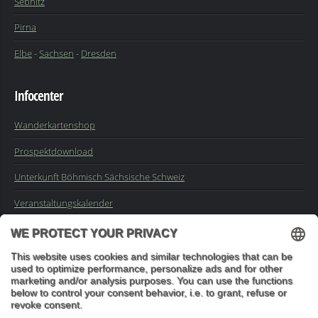
Sebnitz
Pirna
Elbe
-
Sachsen
-
Dresden
Infocenter
Wanderkartenshop
Prospektdownload
Unterkunft Böhmisch Sächsische Schweiz
Veranstaltungskalender
Kontakt
Impressum
Buchungsanfrage