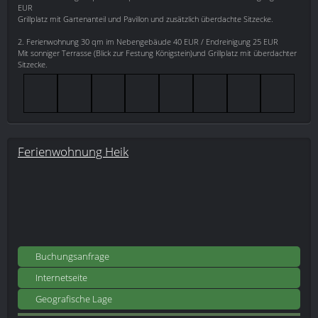
EUR
Grillplatz mit Gartenanteil und Pavillon und zusätzlich überdachte Sitzecke.
2. Ferienwohnung 30 qm im Nebengebäude 40 EUR / Endreinigung 25 EUR
Mit sonniger Terrasse (Blick zur Festung Königstein)und Grillplatz mit überdachter
Sitzecke.
Ferienwohnung Heik
Buchungsanfrage
Internetseite
Geografische Lage