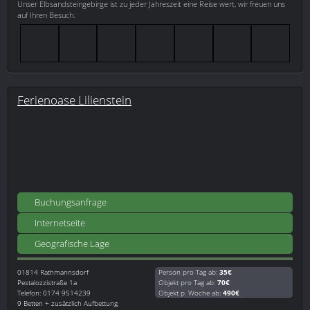
Unser Elbsandsteingebirge ist zu jeder Jahreszeit eine Reise wert, wir freuen uns
auf Ihren Besuch.
Ferienoase Lilienstein
Buchungsanfrage
Internetseite
Geografische Lage
01814
Rathmannsdorf
Person pro Tag ab:
35€
Pestalozzistraße 1a
Objekt pro Tag ab:
70€
Telefon: 0174 9514239
Objekt p. Woche ab:
490€
9 Betten + zusätzlich Aufbettung