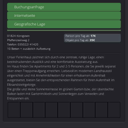
Buchungsanfrage
Internetseite
Geografische Lage
01824
Königstein
Person pro Tag ab:
17€
Pfaffensteinweg 2
Objekt pro Tag ab:
35€
Telefon: 035022/ 41420
10 Betten + zusätzlich Aufbettung
Unser Ferienhaus zeichnet sich durch eine zentrale, ruhige Lage, einen
beeindruckenden Ausblick und eine komfortable Ausstattung aus.
Im Haus finden Sie Apartments für 2 und 2-5 Personen, die Sie jeweils separat
über einen Treppenaufgang erreichen. Liebevoll im modernen Landhausstil
eingerichtet und mit Annehmlichkeiten für einen erholsamen Aufenthalt
ausgestattet, bieten Sie den entsprechenden Rahmen für Ihren Aufenthalt im
Elbsandsteingebirge.
Die große und kleine Sonnenterrasse im grünen Garten bzw. der überdachte
Balkon laden mit Gartenmöbeln und Sonnenliegen zum Verweilen und
Entspannen ein.