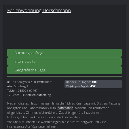
Ferienwohnung Herschmann
Buchungsanfrage
Internetseite
Geografische Lage
01824
Königstein / OT Pfaffendorf
Doppelzi. p. Tag ab:
40€
Alter Schulweg 7
Objekt pro Tag ab:
45€
Telefon: 035021 67467
12 Betten + zusätzlich Aufbettung
Neu errichtetes Haus in ruhiger, landschaftlich schöner Lage mit Blick zur Festung
Königstein und Panoramablick zum
Pfaffenstein
. Modern und komfortabel
eingerichtete Zimmer, Wohnküche u. Zubehör, gemütl. Sitzecke mit
Grillmöglichkeit, Parkplatz im Grundstück vorhanden.
Von uns aus können Sie Wanderungen in die bizarre Bergwelt und viele
interessante Ausflüge unternehmen.