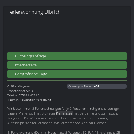
Ferienwohnung Ulbrich
Buchungsanfrage
Internetseite
Geografische Lage
01824
Königstein
Objekt pro Tag ab:
40€
Pfaffendorfer Str. 3
Telefon: 035021 67115
4 Betten + zusätzlich Aufbettung
Wir bieten Ihnen 2 Ferienwohnungen für je 2 Personen in ruhiger und sonniger
Lage in Pfaffendorf mit Blick zum
Pfaffenstein
mit Barbarine und zur Festung
Königstein. Die Wohnungen besitzen beide jeweils einen sep. Eingang.
Autostellplätze sind vorhanden. Wir vermieten von April bis Oktober!
1. Ferienwohnung 60qm im Haupthaus 2 Personen, 50 EUR / Endreinigung 25