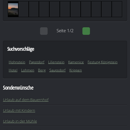
Seite 1/2
Suchvorschläge
Hohnstein
Papstdorf
Lilienstein
Kamenice
Festung Königstein
Hotel
Lohmen
Berg
Saupsdorf
Krippen
Sonderwünsche
Urlaub auf dem Bauernhof
Urlaub mit Kindern
Urlaub in der Mühle