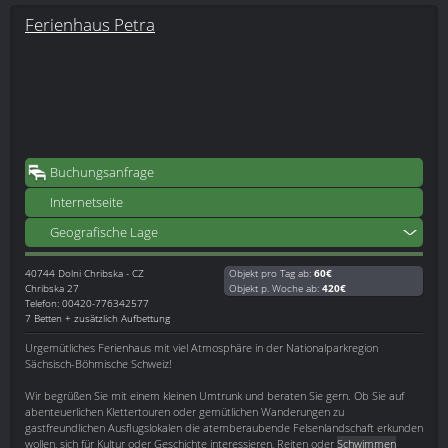
Ferienhaus Petra
Buchungsanfrage
Internetseite
Geografische Lage
40744
Dolni Chribska - CZ
Objekt pro Tag ab:
60€
Chribska 27
Objekt p. Woche ab:
420€
Telefon: 00420-776342577
7 Betten + zusätzlich Aufbettung
Urgemütliches Ferienhaus mit viel Atmosphäre in der Nationalparkregion
Sächsisch-Böhmische Schweiz!
Wir begrüßen Sie mit einem kleinen Umtrunk und beraten Sie gern. Ob Sie auf
abenteuerlichen Klettertouren oder gemütlichen Wanderungen zu
gastfreundlichen Ausflugslokalen die atemberaubende Felsenlandschaft erkunden
wollen, sich für Kultur oder Geschichte interessieren, Reiten oder
Schwimmen