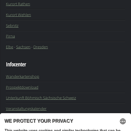
Kurort Rathen
Kurort Wehlen
Sebnitz
Pirna
Elbe
-
Sachsen
-
Dresden
Infocenter
Wanderkartenshop
Prospektdownload
Unterkunft Böhmisch Sächsische Schweiz
Veranstaltungskalender
Kontakt