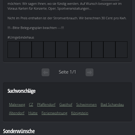
möchten: Wir sagen Ihnen, wo sie fündig werden. Auf Wunsch besorgen wir im
Voraus Karten für Konzerte, Oper, Sportveranstaltungen...
Nicht im Preis enthalten ist der Stromverbrauch. Wir berechnen 30 Cent pro Kwh.
!!!--Bitte Belegungsplan beachten ---!!!
#Umgebindehaus
Seite 1/1
Suchvorschläge
Malerweg
CZ
Pfaffendorf
Gasthof
Schwimmen
Bad Schandau
Altendorf
Hütte
Ferienwohnung
Königstein
Sonderwünsche