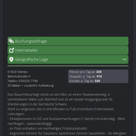
Buchungsanfrage
Internetseite
Geografische Lage
01829
Wehlen
Person pro Tag ab:
32€
Bahnhofstraße 4
Doppelzi. p. Tag ab:
41€
Telefon: 035020 7790
Einzelzi. p. Tag ab:
32€
20 Betten + zusätzlich Aufbettung
Das Bauernhäusl liegt direkt an der Elbe, an einem Radwanderweg, in
unmittelbarer Nähe zum Bahnhof und ist ein idealer Ausgangspunkt für
Wanderungen in die Sächsische Schweiz.
Nicht zu vergessen, das in drei Minuten zu Fuß erreichbare Erlebnissbad.
Leistungen:
- Einzelpersonen im DZ und Kurzübernachtungen (1 Nacht) mit Aufschlag - Bitte
nachfragen - (saisonabhängig)
- im Preis enthalten: ein reichhaltiges Frühstücksbufett
- begrenzte Zimmer für Haustiere, bestimmte Zimmer haustierfrei - für Allergiker