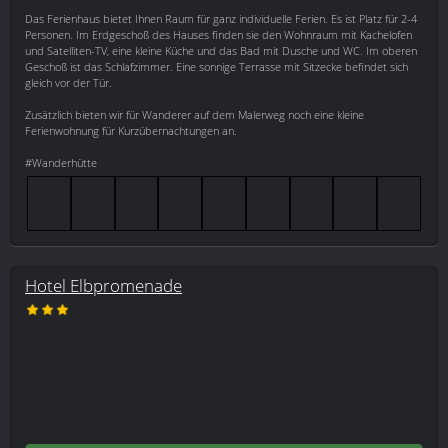
Das Ferienhaus bietet Ihnen Raum für ganz individuelle Ferien. Es ist Platz für 2-4
Personen. Im Erdgeschoß des Hauses finden sie den Wohnraum mit Kachelofen
und Satelliten-TV, eine kleine Küche und das Bad mit Dusche und WC. Im oberen
Geschoß ist das Schlafzimmer. Eine sonnige Terrasse mit Sitzecke befindet sich
gleich vor der Tür.
Zusätzlich bieten wir für Wanderer auf dem Malerweg noch eine kleine
Ferienwohnung für Kurzübernachtungen an.
#Wanderhütte
Hotel Elbpromenade