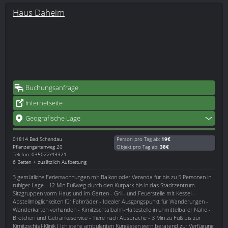
Haus Daheim
Buchungsanfrage
Internetseite
Geografische Lage
01814
Bad Schandau
Person pro Tag ab:
19€
Pflanzengartenweg 20
Objekt pro Tag ab:
38€
Telefon: 035022/43321
6 Betten + zusätzlich Aufbettung
3 gemütliche Ferienwohnungen mit Balkon oder Veranda für bis zu 5 Personen in
ruhiger Lage - 12 Min Fußweg durch den Kurpark bis in das Stadtzentrum -
Sitzgruppen vorm Haus und im Garten - Grill- und Feuerstelle mit Kessel -
Abstellmöglichkeiten für Fahrräder - Idealer Ausgangspunkt für Wanderungen -
Wanderkarten vorhanden - Kirnitzschtalbahn-Haltestelle in unmittelbarer Nähe -
Brötchen und Getränkeservice - Tiere nach Absprache - 3 Min zu Fuß bis zur
Kirnitzschtal-Klinik ( Ich stehe ambulanten Kurgästen gern beratend zur Verfügung