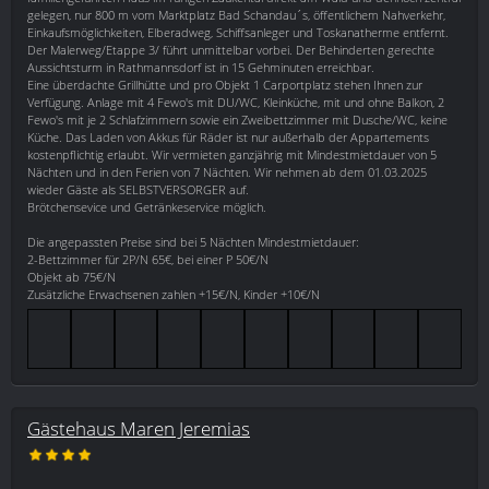
gelegen, nur 800 m vom Marktplatz Bad Schandau´s, öffentlichem Nahverkehr,
Einkaufsmöglichkeiten, Elberadweg, Schiffsanleger und Toskanatherme entfernt.
Der Malerweg/Etappe 3/ führt unmittelbar vorbei. Der Behinderten gerechte
Aussichtsturm in Rathmannsdorf ist in 15 Gehminuten erreichbar.
Eine überdachte Grillhütte und pro Objekt 1 Carportplatz stehen Ihnen zur
Verfügung. Anlage mit 4 Fewo's mit DU/WC, Kleinküche, mit und ohne Balkon, 2
Fewo's mit je 2 Schlafzimmern sowie ein Zweibettzimmer mit Dusche/WC, keine
Küche. Das Laden von Akkus für Räder ist nur außerhalb der Appartements
kostenpflichtig erlaubt. Wir vermieten ganzjährig mit Mindestmietdauer von 5
Nächten und in den Ferien von 7 Nächten. Wir nehmen ab dem 01.03.2025
wieder Gäste als SELBSTVERSORGER auf.
Brötchensevice und Getränkeservice möglich.
Die angepassten Preise sind bei 5 Nächten Mindestmietdauer:
2-Bettzimmer für 2P/N 65€, bei einer P 50€/N
Objekt ab 75€/N
Zusätzliche Erwachsenen zahlen +15€/N, Kinder +10€/N
Gästehaus Maren Jeremias