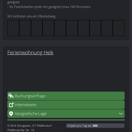
geeignet
- für Feierlichkeiten jeder Art geeignet (max.100 Personen)
Wir befinden uns am Elberadweg.
Ferienwohnung Heik
Buchungsanfrage
Internetseite
Geografische Lage
01824
Königstein, OT Pfaffendorf
Objekt pro Tag ab:
38€
Pfaffendorfer Str. 16