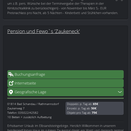
um z.B. pers. Wünsche bei der Terminvergabe der Therapien in der
Kirnitzschtalklinik zu berücksichtigen) - von November bis März 5,- EUR
Preisnachlass pro Nacht, ab 5 Nächten - Kinderbett und Stühlchen vorhanden.
Pension und Fewo`s 'Zaukeneck'
Buchungsanfrage
Internetseite
Geografische Lage
01814
Bad Schandau / Rathmannsdorf
Doppelzi. p. Tag ab:
65€
Zaukenweg 7
Einzelzi. p. Tag ab:
50€
Telefon: 035022/42582
Objekt pro Tag ab:
75€
10 Betten + zusätzlich Aufbettung
Erholsamer Urlaub im Elbsandsteingebirge. Herzlich Willkommen in unserem
familiengeführten Haus im ruhigen Zaukental direkt am Wald und dennoch zentral