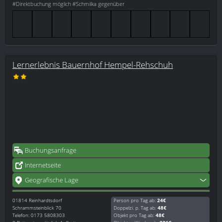
#Direktbuchung möglich #Schmilka gegenüber
Lernerlebnis Bauernhof Hempel-Rehschuh
Buchungsanfrage
Internetseite
Geografische Lage
01814
Reinhardtsdorf
Person pro Tag ab:
24€
Schrammsteinblick 70
Doppelzi. p. Tag ab:
48€
Telefon: 0173 5808303
Objekt pro Tag ab:
48€