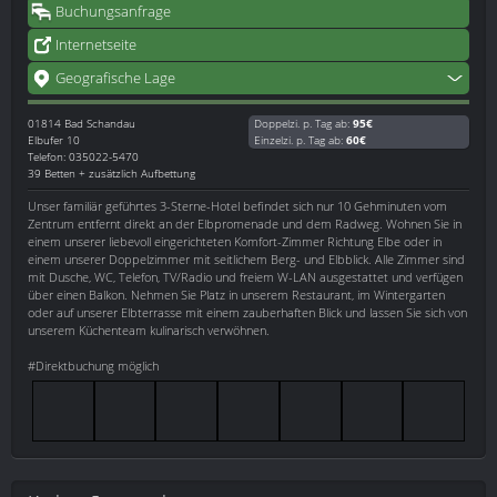
Buchungsanfrage
Internetseite
Geografische Lage
01814
Bad Schandau
Doppelzi. p. Tag ab:
95€
Elbufer 10
Einzelzi. p. Tag ab:
60€
Telefon: 035022-5470
39 Betten + zusätzlich Aufbettung
Unser familiär geführtes 3-Sterne-Hotel befindet sich nur 10 Gehminuten vom
Zentrum entfernt direkt an der Elbpromenade und dem Radweg. Wohnen Sie in
einem unserer liebevoll eingerichteten Komfort-Zimmer Richtung Elbe oder in
einem unserer Doppelzimmer mit seitlichem Berg- und Elbblick. Alle Zimmer sind
mit Dusche, WC, Telefon, TV/Radio und freiem W-LAN ausgestattet und verfügen
über einen Balkon. Nehmen Sie Platz in unserem Restaurant, im Wintergarten
oder auf unserer Elbterrasse mit einem zauberhaften Blick und lassen Sie sich von
unserem Küchenteam kulinarisch verwöhnen.
#Direktbuchung möglich