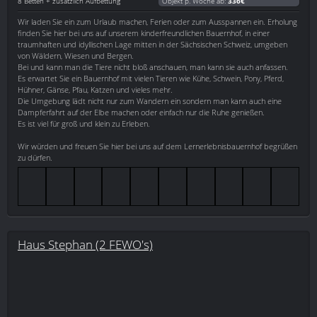
8 Betten + zusätzlich Aufbettung
Objekt p. Woche ab:
336€
Wir laden Sie ein zum Urlaub machen, Ferien oder zum Ausspannen ein. Erholung
finden Sie hier bei uns auf unserem kinderfreundlichen Bauernhof, in einer
traumhaften und idyllischen Lage mitten in der Sächsischen Schweiz, umgeben
von Wäldern, Wiesen und Bergen.
Bei und kann man die Tiere nicht bloß anschauen, man kann sie auch anfassen.
Es erwartet Sie ein Bauernhof mit vielen Tieren wie Kühe, Schwein, Pony, Pferd,
Hühner, Gänse, Pfau, Katzen und vieles mehr.
Die Umgebung lädt nicht nur zum Wandern ein sondern man kann auch eine
Dampferfahrt auf der Elbe machen oder einfach nur die Ruhe genießen.
Es ist viel für groß und klein zu Erleben.
Wir würden und freuen Sie hier bei uns auf dem Lernerlebnisbauernhof begrüßen
zu dürfen.
Haus Stephan (2 FEWO's)