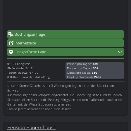
Buchungsanfrage
Internetseite
Geografische Lage
01824
Königstein
Person pro Tag ab:
18€
Pfaffendorfer Str. 21
Doppelzi. p. Tag ab:
35€
Telefon: 035021/67120
Objekt pro Tag ab:
35€
8 Betten + zusätzlich Aufbettung
Objekt p. Woche ab:
245€
Unser 4 Sterne Gästehaus mit 3 Wohnungen liegt inmitten der Sächsischen
Schweiz.
Alle Wohnungen sind komplett eingerichtet. Die Einrichtung ist hell und freundlich.
Sie haben einen Blick auf die Festung Königstein und den Pfaffenstein. Auch unser
Garten mit viel Wiese lädt zum ausruhen ein.
Familie Jeremias freut sich über Ihren Besuch.
Pension Bauernhäus'l