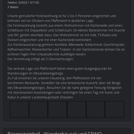
Telefon: 035021 67105
3 Betten
Unsere gemütliche Ferienwohnung ist für 2 bis 3 Personen eingerichtet und
befindet sich im Ortskern von Pfaffendorf in ländlicher Lage.
Die Ferienwohnung besteht aus einem Wohnzimmer mit Küchenzeile und einen
Schlafraum mit Doppelbett und Schlafcouch. Ein kleines Badezimmer mit Dusche
und WC gehört ebenfalls dazu. Das Wohnzimmer ist mit Sofa, TV,Radio und
Esstisch eingerichtet und mit einer Küchenzeile kombiniert.
Zur Küchenausstattung gehören Kochfeld, Mikrowelle, Kühlschrank, Geschirrspüler,
Kaffeemaschine, Wasserkocher und Toaster. In der Gartensitzecke können Sie an
schönen Tagen Ihre Urlaubsabende ausklingen lassen.
Die Vermietung erfolgt ab 5 Übernachtungen.
Die zentrale Lage von Pfaffendorf bietet einen guten Ausgangspunkt für
Wanderungen im Elbsandsteingebirge.
Zu Fuß erreichen Sie unseren Hausberg, den Pfaffenstein mit der
berühmten Barbarine. Genießen Sie eine fantastische Aussicht über die Berge
des Elbsandsteingebirges. Besuchen Sie die nahe gelegene Festung Königstein
mit interessanten Ausstellungen oder verbringen Sie einen Tag mit Kunst und
Kultur in unserer Landeshauptstadt Dresden.
Bärensteinhof - Wanderhäusel und FEWO