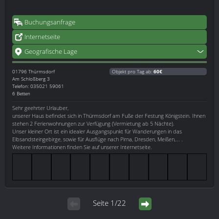
Buchungsanfrage
Internetseite
Geografische Lage
01796
Thürmsdorf
Objekt pro Tag ab:
60€
Am Schloßberg 3
Telefon: 035021 59061
6 Betten
Sehr geehrter Urlauber,
unserer Haus befindet sich in Thürmsdorf am Fuße der Festung Königstein. Ihnen
stehen 2 Ferienwohnungen zur Verfügung (Vermietung ab 5 Nächte).
Unser kleiner Ort ist ein idealer Ausgangspunkt für Wanderungen in das
Elbsandsteingebirge, sowie für Ausflüge nach Pirna, Dresden, Meißen,... .
Weitere Informationen finden Sie auf unserer Internetseite.
Seite 1/22