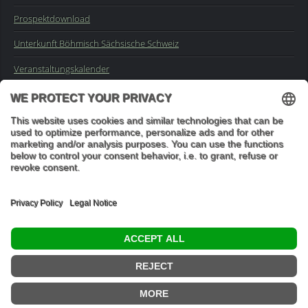
Prospektdownload
Unterkunft Böhmisch Sächsische Schweiz
Veranstaltungskalender
Kontakt
Impressum
Buchungsanfrage
Mail an die Redaktion
"In den Wäldern sind Dinge, über die nachzudenken man jahrelang
im Moos liegen könnte." (Franz Kafka)
© 2026 Ottmar Vetter,
Elbsandsteingebirge Verlag
- Alle Rechte vorbehalten.
Datenschutzeinstellungen