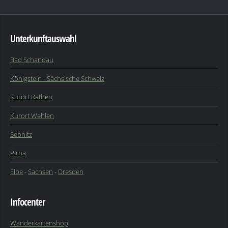
Unterkunftauswahl
Bad Schandau
Königstein - Sächsische Schweiz
Kurort Rathen
Kurort Wehlen
Sebnitz
Pirna
Elbe
-
Sachsen
-
Dresden
Infocenter
Wanderkartenshop