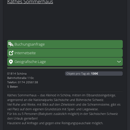
Käthes Sommerhaus
Buchungsanfrage
Internetseite
Geografische Lage
01814
Schöna
Objekt pro Tag ab:
130€
Bahnhofstraße 110c
Telefon: 0174 2056138
5 Betten
Käthes Sommerhaus – das Kleinod in Schöna, mitten im Elbsandsteingebirge,
angenzend an die Nationalparks Sächsische und Böhmische Schweiz.
Viel Ruhe und Weite, mit Blick auf den Zirkelstein und die Schrammsteine, gibt es
viel Platz auf dem eigenen Grundstück mit Spiel- und Liegewiese.
Für bis zu 5 Personen (Babybett zusätzlich möglich) in der Sächsischen Schweiz
den Urlaub genießen!
Haustiere auf Anfrage und gegen eine Reinigungspauschale möglich.