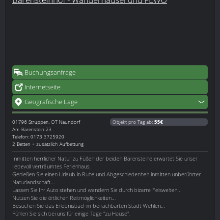
Buchungsanfrage
Internetseite
Geografische Lage
01796
Struppen, OT Naundorf
Objekt pro Tag ab:
55€
Am Bärenstein 23
Telefon: 0173 3725920
2 Betten + zusätzlich Aufbettung
Inmitten herrlicher Natur zu Füßen der beiden Bärensteine erwartet Sie unser
liebevoll verträumtes Ferienhaus.
Genießen Sie einen Urlaub in Ruhe und Abgeschiedenheit inmitten unberührter
Naturlandschaft...
Lassen Sie Ihr Auto stehen und wandern Sie durch bizarre Felswelten...
Nutzen Sie die örtlichen Reitmöglichkeiten...
Besuchen Sie das Erlebnisbad im benachbarten Stadt Wehlen...
Fühlen Sie sich bei uns für einige Tage "zu Hause".