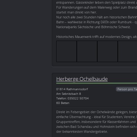
entspannen. Gästekinder lieben den Spielplatz direkt
Für Wanderungen auf dem Malerweg oder zum Brandg
startet man direkt von hier.
Nur noch alle zwei Stunden hält am historischen Bahnh
Bahn – wahlweise in Richtung Děčín oder Rumburk - q
Nationalparks Sächsische und Böhmische Schweiz.
Historisches Mauerwerk trifft auf modernes Design, al
Herberge Ochelbaude
01814
Rathmannsdorf
Person pro Ta
Am Sebnitzbach 8
Telefon: 035022 50704
60 Betten
Direkt im Felsengebiet der Ochelwände gelegen, biete
einfache Übernachtung - ideal für Studenten, Vereine,
Gruppentreffen, insbesondere für Klassenfahrten und Fe
zwischen Bad Schandau und Hohnstein befinden sich
der bekanntesten Wandergebiete.