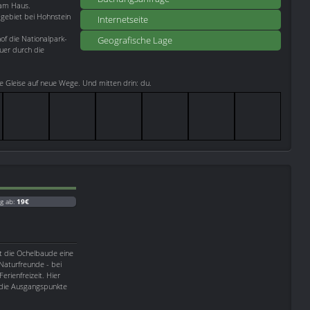
 am Haus.
ebiet bei Hohnstein
Internetseite
of die Nationalpark-
Geografische Lage
uer durch die
te Gleise auf neue Wege. Und mitten drin: du.
g ab:
19€
t die Ochelbaude eine
 Naturfreunde - bei
rienfreizeit. Hier
 die Ausgangspunkte