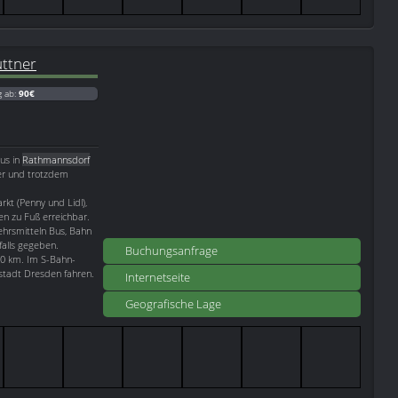
ttner
g ab:
90€
us in
Rathmannsdorf
ger und trotzdem
rkt (Penny und Lidl),
ten zu Fuß erreichbar.
ehrsmitteln Bus, Bahn
falls gegeben.
Buchungsanfrage
10 km. Im S-Bahn-
stadt Dresden fahren.
Internetseite
Geografische Lage