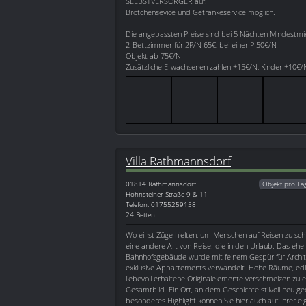
SELBSTVERSORGER auf.
Brötchensevice und Getränkeservice möglich.
Die angepassten Preise sind bei 5 Nächten Mindestmi
2-Bettzimmer für 2P/N 65€, bei einer P 50€/N
Objekt ab 75€/N
Zusätzliche Erwachsenen zahlen +15€/N, Kinder +10€/
Villa Rathmannsdorf
01814
Rathmannsdorf
Objekt pro Ta
Hohnsteiner Straße 9 & 11
Telefon: 01755259158
24 Betten
Wo einst Züge hielten, um Menschen auf Reisen zu sch
eine andere Art von Reise: die in den Urlaub. Das ehe
Bahnhofsgebäude wurde mit feinem Gespür für Architek
exklusive Appartements verwandelt. Hohe Räume, ed
liebevoll erhaltene Originalelemente verschmelzen zu
Gesamtbild. Ein Ort, an dem Geschichte stilvoll neu g
besonderes Highlight können Sie hier auch auf Ihrer e