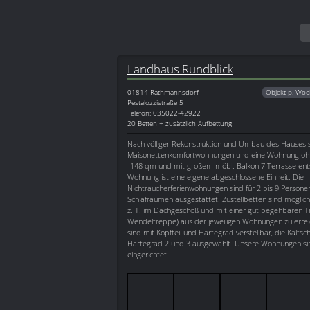
Landhaus Rundblick
01814
Rathmannsdorf
Objekt p. Woc
Pestalozzistraße 5
Telefon: 035022-42922
20 Betten + zusätzlich Aufbettung
Nach völliger Rekonstruktion und Umbau des Hauses 
Maisonettenkomfortwohnungen und eine Wohnung ohn
-148 qm und mit großem möbl. Balkon 7 Terrasse ent
Wohnung ist eine eigene abgeschlossene Einheit. Die
Nichtraucherferienwohnungen sind für 2 bis 9 Personen
Schlafräumen ausgestattet. Zustellbetten sind möglich
z. T. im Dachgeschoß und mit einer gut begehbaren T
Wendeltreppe) aus der jeweiligen Wohnungen zu erreic
sind mit Kopfteil und Härtegrad verstellbar, die Kalts
Härtegrad 2 und 3 ausgewählt. Unsere Wohnungen sind
eingerichtet.