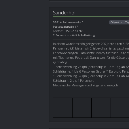
Sanderhof
01814
Rathmannsdorf
Objekt pro Ta
Pestalozzistraße 17
Telefon: 035022 41768
2 Betten + zusätzlich Aufbettung
In einem wunderschön gelegenen 200 Jahre alten 3-Seit
Panoramablick) bieten wir 2 liebevoll sanierte, geschma
Ferienwohnungen. Familienfreundlich, für trübe Tage s
mit Tischtennis, Federball, Dart u.v.m. für die Gäste b
ganzjährig.
1 Ferienwohnung 76 qm (Ferienobjekt 1 pro Tag ab 68
Schlafräume, 4 bis 6 Personen, Sauna (4 Euro pro Pers.
1 Ferienwohnung 52 qm (Ferienobjekt 2 pro Tag ab 44
Schlafraum, 2 bis 4 Personen;
Medizinische Massagen und Yoga sind möglich.