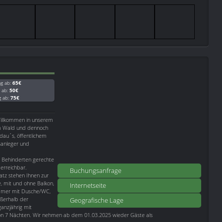
ag ab:
65€
g ab:
50€
g ab:
75€
Willkommen in unserem
am Wald und dennoch
dau´s, öffentlichem
sanleger und
r Behinderten gerechte
erreichbar.
Buchungsanfrage
atz stehen Ihnen zur
, mit und ohne Balkon,
Internetseite
immer mit Dusche/WC,
ußerhalb der
Geografische Lage
anzjährig mit
on 7 Nächten. Wir nehmen ab dem 01.03.2025 wieder Gäste als