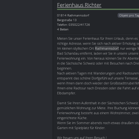
Ferienhaus Richter
01814
Rathmannsdorf
Objekt pro Ta
Bergstraße 13
Telefon: 035022/41726
4 Betten
Mieten Sie unser Ferienhaus für Ihren Urlaub, denn es i
richtige Adresse, wenn Sie sich nach aktiver Erholung 
Im kleinen idyllischen Ort
Rathmannsdorf
, nur wenige 
Bad Schandau entfernt, laden wir Sie in unsere unser
Ferienwohnung ein. Von hieraus können Sie Ihr Aben
in die Sächsische Schweiz oder mit Besuchen nach Dr
beginnen.
Nach aktiven Tagen mit Wanderungen und Radtouren 
entspannt das schöne Dorfgefühl auf unsere Terrasse 
wenn Ihnen dann doch wieder der Großstadttrubel feh
Ihnen eine Radtour nach Dresden oder die Fahrt auf 
Elbdampfer.
Damit Sie Ihren Aufenthalt in der Sächsischen Schweiz 
gemütlichen Wohnung zur Miete. Ihre Buchung können 
Ferienwohnung besteht aus einem Wohnzimmer, zwei 
eingerichtete Küche.
Wenn Sie im Sommer abends noch etwas draußen sitzen
Garten mit Spielplatz für Kinder.
Wir freuen uns auf Ihren Besuch !