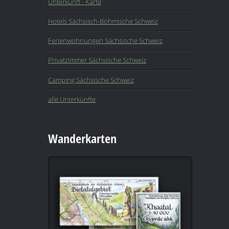
Unterkunft - Karte
Hotels Sächsisch-Böhmische Schweiz
Ferienwohnungen Sächsische Schweiz
Privatzimmer Sächsische Schweiz
Camping Sächsische Schweiz
alle Unterkünfte
Wanderkarten