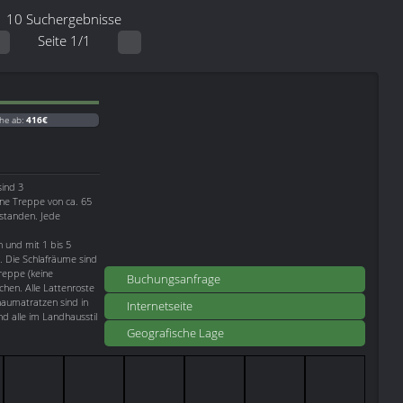
10 Suchergebnisse
Seite 1/1
he ab:
416€
sind 3
e Treppe von ca. 65
standen. Jede
 und mit 1 bis 5
. Die Schlafräume sind
reppe (keine
Buchungsanfrage
hen. Alle Lattenroste
chaumatratzen sind in
Internetseite
 alle im Landhausstil
Geografische Lage