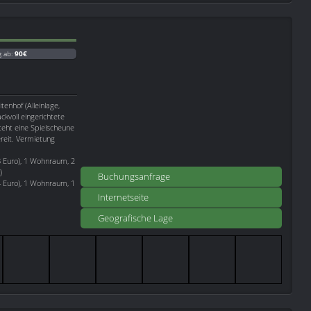
g ab:
90€
enhof (Alleinlage,
ckvoll eingerichtete
teht eine Spielscheune
ereit. Vermietung
 Euro), 1 Wohnraum, 2
)
Buchungsanfrage
 Euro), 1 Wohnraum, 1
Internetseite
Geografische Lage