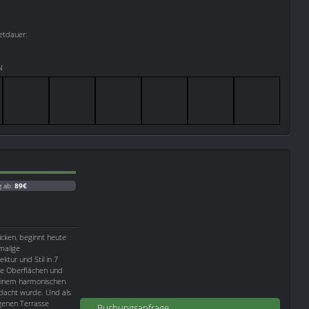
etdauer:
N
g ab:
89€
icken, beginnt heute
malige
tur und Stil in 7
le Oberflächen und
 einem harmonischen
edacht wurde. Und als
igenen Terrasse
Buchungsanfrage