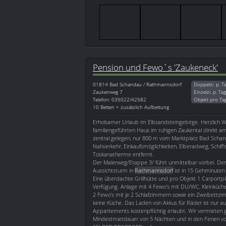
Pension und Fewo`s 'Zaukeneck'
01814
Bad Schandau / Rathmannsdorf
Doppelzi. p. T
Zaukenweg 7
Einzelzi. p. Ta
Telefon: 035022/42582
Objekt pro Ta
10 Betten + zusätzlich Aufbettung
Erholsamer Urlaub im Elbsandsteingebirge. Herzlich 
familiengeführten Haus im ruhigen Zaukental direkt 
zentral gelegen, nur 800 m vom Marktplatz Bad Schan
Nahverkehr, Einkaufsmöglichkeiten, Elberadweg, Schiff
Toskanatherme entfernt.
Der Malerweg/Etappe 3/ führt unmittelbar vorbei. De
Aussichtsturm in
Rathmannsdorf
ist in 15 Gehminuten 
Eine überdachte Grillhütte und pro Objekt 1 Carportpl
Verfügung. Anlage mit 4 Fewo's mit DU/WC, Kleinküche
2 Fewo's mit je 2 Schlafzimmern sowie ein Zweibettz
keine Küche. Das Laden von Akkus für Räder ist nur a
Appartements kostenpflichtig erlaubt. Wir vermieten g
Mindestmietdauer von 5 Nächten und in den Ferien v