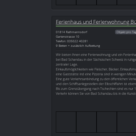
Ferienhaus und Ferienwohnung Bü
01814
Rathmannsdorf
Objekt pro Ta
Gartenstrasse 10
Telefon: 035022 40281
9 Betten + zusätzlich Aufbettung
Wir bieten Ihnen eine Ferienwohnung und ein Ferienha
bei Bad Schandau in der Sächsischen Schweiz in ruhi
zentraler Lage.
Einkaufsmöglichkeiten wie Fleischer, Bäcker, Einkaufsma
eine Gaststätte ind eine Pizzeria sind in wenigen Minu
Eine gute Verkehrsanbindung zu den öffentlichen Verk
und den Schiffsanlegestellen der Elbschiffahrt ist eben
Bis zum Grenzübergang nach Tschechien sind es nur 
Verkehr können Sie von Bad Schandau bis in die Kunst