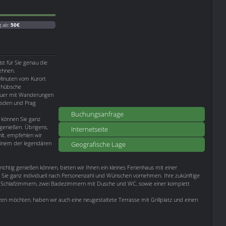
g ab:
50€
st für Sie genau die
sehnen.
Minuten vom Kurort
e hübsche
teuer mit Wanderungen
esden und Prag
Buchungsanfrage
können Sie ganz
genießen. Übrigens,
Internetseite
lt, empfehlen wir
einem der legendären
Geografische Lage
richtig genießen können, bieten wir Ihnen ein kleines Ferienhaus mit einer
Sie ganz individuell nach Personenzahl und Wünschen vornehmen. Ihre zukünftige
Schlafzimmern, zwei Badezimmern mit Dusche und WC, sowie einer komplett
 möchten, haben wir auch eine neugestaltete Terrasse mit Grillplatz und einen