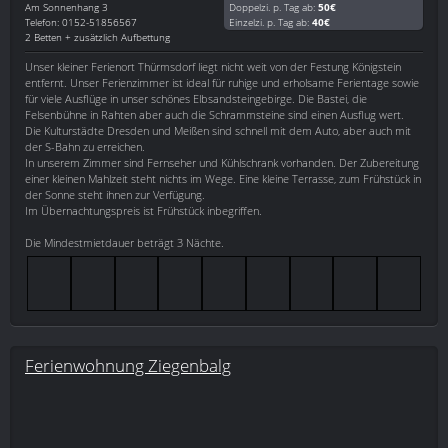
Am Sonnenhang 3
Doppelzi. p. Tag ab:
50€
Telefon: 0152-51856567
Einzelzi. p. Tag ab:
40€
2 Betten + zusätzlich Aufbettung
Unser kleiner Ferienort Thürmsdorf liegt nicht weit von der Festung Königstein
entfernt. Unser Ferienzimmer ist ideal für ruhige und erholsame Ferientage sowie
für viele Ausflüge in unser schönes Elbsandsteingebirge. Die Bastei, die
Felsenbühne in Rahten aber auch die Schrammsteine sind einen Ausflug wert.
Die Kulturstädte Dresden und Meißen sind schnell mit dem Auto, aber auch mit
der S-Bahn zu erreichen.
In unserem Zimmer sind Fernseher und Kühlschrank vorhanden. Der Zubereitung
einer kleinen Mahlzeit steht nichts im Wege. Eine kleine Terrasse, zum Frühstück in
der Sonne steht ihnen zur Verfügung.
Im Übernachtungspreis ist Frühstück inbegriffen.
Die Mindestmietdauer beträgt 3 Nächte.
Ferienwohnung Ziegenbalg