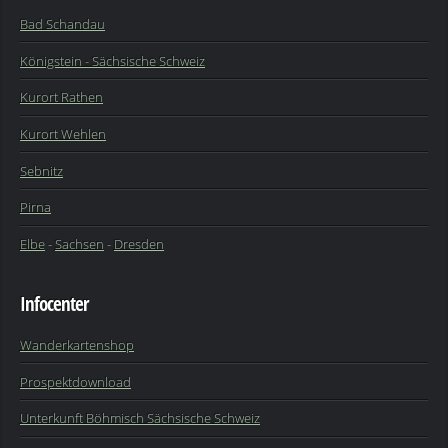
Bad Schandau
Königstein - Sächsische Schweiz
Kurort Rathen
Kurort Wehlen
Sebnitz
Pirna
Elbe
-
Sachsen
-
Dresden
Infocenter
Wanderkartenshop
Prospektdownload
Unterkunft Böhmisch Sächsische Schweiz