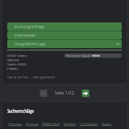
Buchungsanfrage
Internetseite
Geografische Lage
00000
Talketna
Person pro Tag ab:
1000€
Gletscher
Telefon: 00000
0 Betten
Das ist ein Test ... bitte ignorieren!
Seite 1/22
Suchvorschläge
Hrensko
Pension
Pfaffendorf
Krippen
Lichtenhain
Bastei