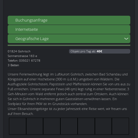
Buchungsanfrage
Internetseite
Geografische Lage
01824
Gohrisch
Objekt pro Tag ab:
40€
Sonnenstrasse 163 e
Telefon: 035021 67278
3 Betten
Unsere Ferienwohnung liegt im Luftkurort Gohrisch, zwischen Bad Schandau und
Königstein auf einer Hochebene (300 m ü.d.M.) umgeben von Wäldern. Die
Ausflugsziele Gohrischstein, Papststein und Pfaffenstein können Sie von uns aus zu
Fuß erreichen. Unsere separate Fewo (48 qm) liegt ruhig in einer Nebenstrasse, 3
Geh-Minuten vom Wald entfernt jedoch auch zentral zum Ortskern. Auch können
Sie sich in Gohrisch in mehreren guten Gaststätten verwöhnen lassen. Ein
Stellplatz für Ihren PKW ist im Grundstück vorhanden.
Unser Elbsandsteingebirge ist zu jeder Jahreszeit eine Reise wert, wir freuen uns
auf Ihren Besuch.