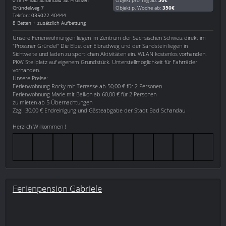
Gründelweg 7
Objekt p. Woche ab:
350€
Telefon: 035022 40444
8 Betten + zusätzlich Aufbettung
Unsere Ferienwohnungen liegen im Zentrum der Sächsischen Schweiz direkt im
"Prossner Gründel" Die Elbe, der Elbradweg und der Sandstein liegen in
Sichtweite und laden zu sportlichen Aktivitäten ein. WLAN kostenlos vorhanden.
PKW Stellplatz auf eigenem Grundstück. Unterstellmöglichkeit für Fahrräder
vorhanden.
Unsere Preise:
Ferienwohnung Rocky mit Terrasse ab 50,00 € für 2 Personen
Ferienwohnung Marie mit Balkon ab 60,00 € für 2 Personen
zu mieten ab 5 Übernachtungen
Zzgl. 30,00 € Endreinigung und Gästeabgabe der Stadt Bad Schandau
Herzlich Willkommen !
Ferienpension Gabriele