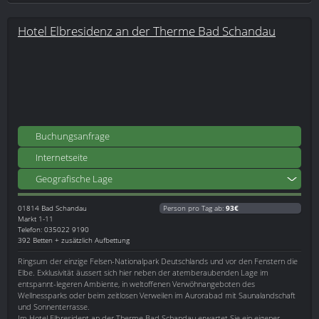
Hotel Elbresidenz an der Therme Bad Schandau
Buchungsanfrage
Internetseite
Geografische Lage
01814
Bad Schandau
Person pro Tag ab:
93€
Markt 1-11
Telefon: 035022 9190
392 Betten + zusätzlich Aufbettung
Ringsum der einzige Felsen-Nationalpark Deutschlands und vor den Fenstern die
Elbe. Exklusivität äussert sich hier neben der atemberaubenden Lage im
entspannt-legeren Ambiente, in weltoffenen Verwöhnangeboten des
Wellnessparks oder beim zeitlosen Verweilen im Aurorabad mit Saunalandschaft
und Sonnenterrasse.
Im Hotel Elbresident an der Therme Bad Schandau erwartet Sie ein eigener