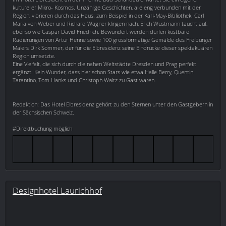
kultureller Mikro- Kosmos. Unzählige Geschichten, alle eng verbunden mit der
Region, vibrieren durch das Haus: zum Beispiel in der Karl-May-Bibliothek. Carl
Maria von Weber und Richard Wagner klingen nach, Erich Wustmann taucht auf,
ebenso wie Caspar David Friedrich. Bewundert werden dürfen kostbare
Radierungen von Artur Henne sowie 100 grossformatige Gemälde des Freiburger
Malers Dirk Sommer, der für die Elbresidenz seine Eindrücke dieser spektakulären
Region umsetzte.
Eine Vielfalt, die sich durch die nahen Weltstädte Dresden und Prag perfekt
ergänzt. Kein Wunder, dass hier schon Stars wie etwa Halle Berry, Quentin
Tarantino, Tom Hanks und Christoph Waltz zu Gast waren.
Redaktion: Das Hotel Elbresidenz gehört zu den Sternen unter den Gastgebern in
der Sächsischen Schweiz.
#Direktbuchung möglich
Designhotel Laurichhof