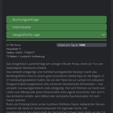
Buchungsanfrage
Internetseite
Geografische Lage
01796
Pirna
Objekt pro Tag ab:
100€
Hauptplatz 4
Telefon: 03501 7709077
73 Betten + zusätzlich Aufbettung
Das Designhotel Laurichhof liegt am sonnigen Elbufer Pirnas, direkt am Tor zum
Nationalpark Sächsische Schweiz.
Das weltweit einzigartige und mehrfach preisgekrönte Konzept macht das
familiengeführte Hotel zu einem ganz besonderen Geheimtipp für die Region: In
27 individuell gestalteten Suiten, die von der Fliese bis zur Lampe mit exklusiven
Designermöbeln ausgestattet sind, entstehen faszinierende Wohnwelten – mal
verspielt, mal avantgardistisch, stets einzigartig. Hier wird Wohnen zur Kunst und
Leben zum Mittelpunkt, jedes Detail erzählt seine eigene Geschichte. Wer sich in
das Ambiente verliebt, kann Möbel oder komplette Raumkonzepte mit nach
Hause nehmen.
Ruhe und Erholung bieten privat buchbare Wellness-Oasen, kulinarischer Genuss
erwartet die Gäste im Spitzenrestaurant mit regionaler Küche. Die
beeindruckende Naturlandschaft der Sächsischen Schweiz liegt direkt vor der Tür