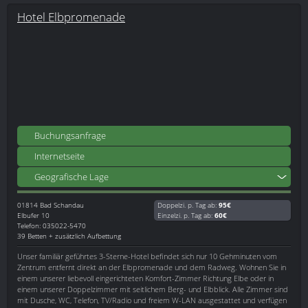
Hotel Elbpromenade
Buchungsanfrage
Internetseite
Geografische Lage
01814
Bad Schandau
Doppelzi. p. Tag ab:
95€
Elbufer 10
Einzelzi. p. Tag ab:
60€
Telefon: 035022-5470
39 Betten + zusätzlich Aufbettung
Unser familiär geführtes 3-Sterne-Hotel befindet sich nur 10 Gehminuten vom
Zentrum entfernt direkt an der Elbpromenade und dem Radweg. Wohnen Sie in
einem unserer liebevoll eingerichteten Komfort-Zimmer Richtung Elbe oder in
einem unserer Doppelzimmer mit seitlichem Berg- und Elbblick. Alle Zimmer sind
mit Dusche, WC, Telefon, TV/Radio und freiem W-LAN ausgestattet und verfügen