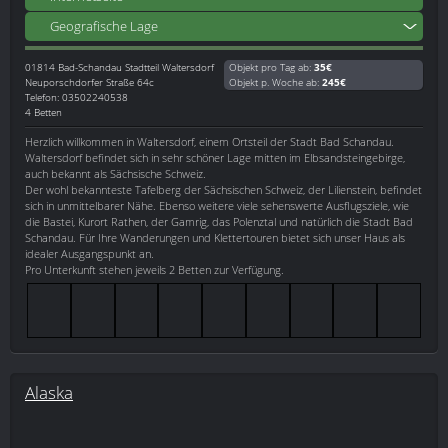
Geografische Lage
01814
Bad-Schandau Stadtteil Waltersdorf
Objekt pro Tag ab:
35€
Neuporschdorfer Straße 64c
Objekt p. Woche ab:
245€
Telefon: 03502240538
4 Betten
Herzlich willkommen in Waltersdorf, einem Ortsteil der Stadt Bad Schandau.
Waltersdorf befindet sich in sehr schöner Lage mitten im Elbsandsteingebirge,
auch bekannt als Sächsische Schweiz.
Der wohl bekannteste Tafelberg der Sächsischen Schweiz, der Lilienstein, befindet
sich in unmittelbarer Nähe. Ebenso weitere viele sehenswerte Ausflugsziele, wie
die Bastei, Kurort Rathen, der Gamrig, das Polenztal und natürlich die Stadt Bad
Schandau. Für Ihre Wanderungen und Klettertouren bietet sich unser Haus als
idealer Ausgangspunkt an.
Pro Unterkunft stehen jeweils 2 Betten zur Verfügung.
Alaska