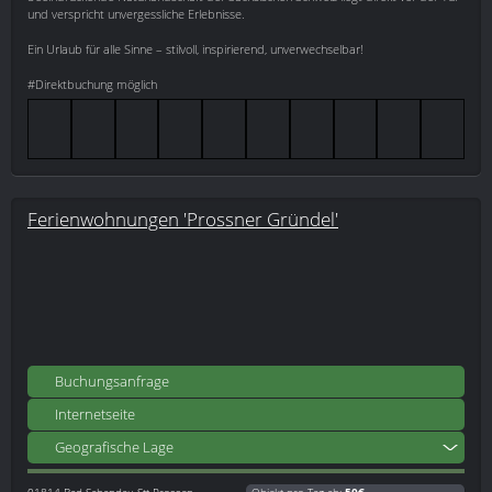
und verspricht unvergessliche Erlebnisse.
Ein Urlaub für alle Sinne – stilvoll, inspirierend, unverwechselbar!
#Direktbuchung möglich
Ferienwohnungen 'Prossner Gründel'
Buchungsanfrage
Internetseite
Geografische Lage
01814
Bad Schandau Stt Prossen
Objekt pro Tag ab:
50€