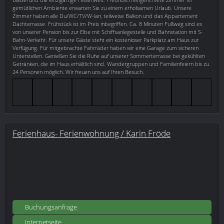
gemütlichen Ambiente erwarten Sie zu einem erholsamen Urlaub. Unsere
Zimmer haben alle Du/WC/TV/W-lan, teilweise Balkon und das Appartement
Dachterrasse. Frühstück ist im Preis inbegriffen. Ca. 8 Minuten Fußweg sind es
von unserer Pension bis zur Elbe mit Schiffsanlegestelle und Bahnstation mit S-
Bahn-Verkehr. Für unsere Gäste steht ein kostenloser Parkplatz am Haus zur
Verfügung. Für mitgebrachte Fahrräder haben wir eine Garage zum sicheren
Unterstellen. Genießen Sie die Ruhe auf unserer Sommerterrasse bei gekühlten
Getränken, die im Haus erhältlich sind. Wandergruppen und Familienfeiern bis zu
24 Personen möglich. Wir freuen uns auf Ihren Besuch.
Ferienhaus- Ferienwohnung / Karin Fröde
Buchungsanfrage
Internetseite