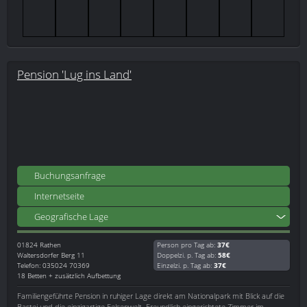
Pension 'Lug ins Land'
Buchungsanfrage
Internetseite
Geografische Lage
01824
Rathen
Person pro Tag ab:
37€
Waltersdorfer Berg 11
Doppelzi. p. Tag ab:
58€
Telefon: 035024 70369
Einzelzi. p. Tag ab:
37€
18 Betten + zusätzlich Aufbettung
Familiengeführte Pension in ruhiger Lage direkt am Nationalpark mit Blick auf die
Bastei und die einzigartige Felsenwelt. Freundlich eingerichtete Zimmer im