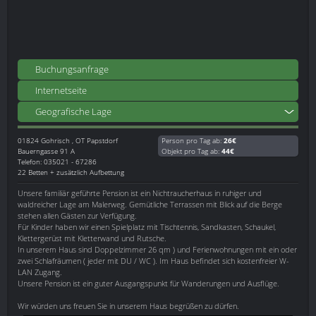
Buchungsanfrage
Internetseite
Geografische Lage
01824
Gohrisch , OT Papstdorf
Person pro Tag ab:
26€
Bauerngasse 91 A
Objekt pro Tag ab:
44€
Telefon: 035021 - 67286
22 Betten + zusätzlich Aufbettung
Unsere familiär geführte Pension ist ein Nichtraucherhaus in ruhiger und
waldreicher Lage am Malerweg. Gemütliche Terrassen mit Blick auf die Berge
stehen allen Gästen zur Verfügung.
Für Kinder haben wir einen Spielplatz mit Tischtennis, Sandkasten, Schaukel,
Klettergerüst mit Kletterwand und Rutsche.
In unserem Haus sind Doppelzimmer 26 qm ) und Ferienwohnungen mit ein oder
zwei Schlafräumen ( jeder mit DU / WC ). Im Haus befindet sich kostenfreier W-
LAN Zugang.
Unsere Pension ist ein guter Ausgangspunkt für Wanderungen und Ausflüge.
Wir würden uns freuen Sie in unserem Haus begrüßen zu dürfen.