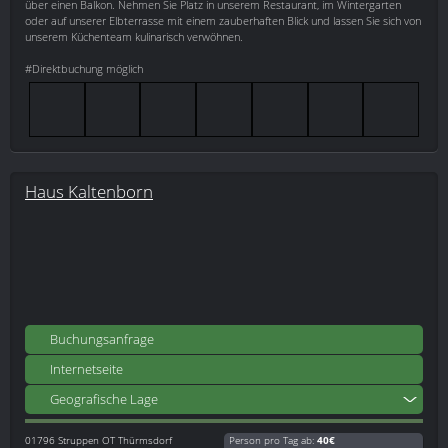
über einen Balkon. Nehmen Sie Platz in unserem Restaurant, im Wintergarten
oder auf unserer Elbterrasse mit einem zauberhaften Blick und lassen Sie sich von
unserem Küchenteam kulinarisch verwöhnen.
#Direktbuchung möglich
Haus Kaltenborn
Buchungsanfrage
Internetseite
Geografische Lage
01796
Struppen OT Thürmsdorf
Person pro Tag ab:
40€