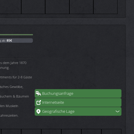
g ab:
85€
s dem Jahre 1870
annung.
rtments für 2-8 Gäste
isches Gewölbe,
Buchungsanfrage
Sträuchern & Bäumen
Internetseite
üden Muskeln
Geografische Lage
 Jahreszeiten.