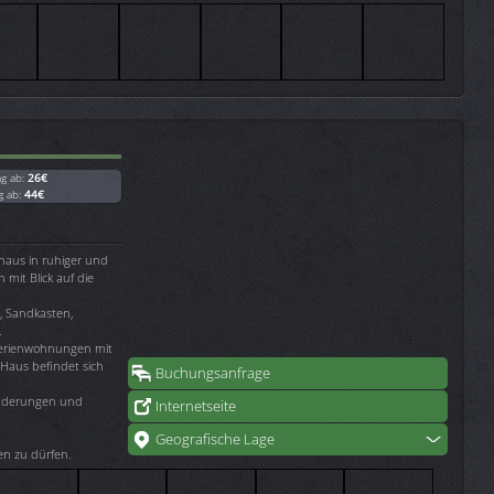
ag ab:
26€
g ab:
44€
rhaus in ruhiger und
mit Blick auf die
s, Sandkasten,
.
Ferienwohnungen mit
 Haus befindet sich
Buchungsanfrage
anderungen und
Internetseite
Geografische Lage
en zu dürfen.