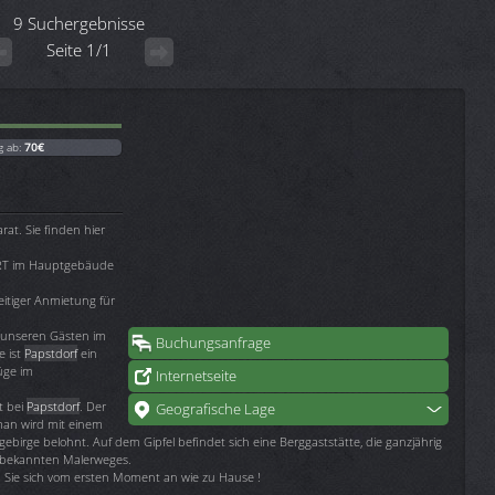
9 Suchergebnisse
Seite 1/1
g ab:
70€
at. Sie finden hier
RT im Hauptgebäude
eitiger Anmietung für
 unseren Gästen im
Buchungsanfrage
e ist
Papstdorf
ein
üge im
Internetseite
t bei
Papstdorf
. Der
Geografische Lage
man wird mit einem
irge belohnt. Auf dem Gipfel befindet sich eine Berggaststätte, die ganzjährig
es bekannten Malerweges.
n Sie sich vom ersten Moment an wie zu Hause !