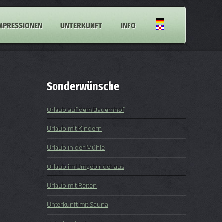
MPRESSIONEN
UNTERKUNFT
INFO
Sonderwünsche
Urlaub auf dem Bauernhof
Urlaub mit Kindern
Urlaub in der Mühle
Urlaub im Umgebindehaus
Urlaub mit Reiten
Unterkunft mit Sauna