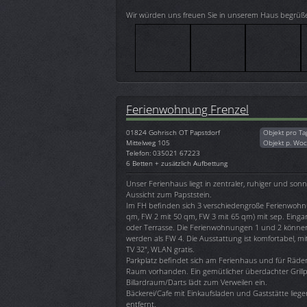
Wir würden uns freuen Sie in unserem Haus begrüß
Ferienwohnung Frenzel
01824
Gohrisch OT Papstdorf
Objekt pro Ta
Mittelweg 105
Objekt p. Wo
Telefon: 035021 67223
6 Betten + zusätzlich Aufbettung
Unser Ferienhaus liegt in zentraler, ruhiger und son
Aussicht zum Papststein.
Im FH befinden sich 3 verschiedengroße Ferienwoh
qm, FW 2 mit 50 qm, FW 3 mit 65 qm) mit sep. Einga
oder Terrasse. Die Ferienwohnungen 1 und 2 könn
werden als FW 4. Die Ausstattung ist komfortabel, mit
TV 32", WLAN gratis.
Parkplatz befindet sich am Ferienhaus und für Räder 
Raum vorhanden. Ein gemütlicher überdachter Grillp
Billardraum/Darts lädt zum Verweilen ein.
Bäckerei/Cafe mit Einkaufsladen und Gaststätte lie
entfernt.