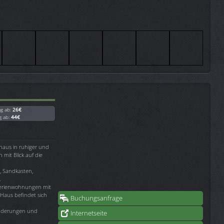
ag ab:
26€
g ab:
44€
rhaus in ruhiger und
mit Blick auf die
s, Sandkasten,
.
Ferienwohnungen mit
 Haus befindet sich
Buchungsanfrage
anderungen und
Internetseite