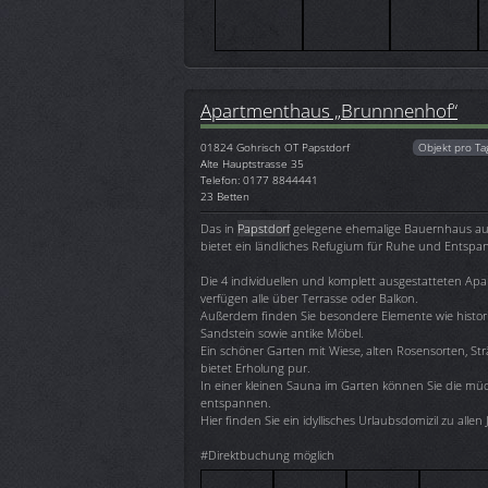
Apartmenthaus „Brunnnenhof“
01824
Gohrisch OT Papstdorf
Objekt pro Ta
Alte Hauptstrasse 35
Telefon: 0177 8844441
23 Betten
Das in
Papstdorf
gelegene ehemalige Bauernhaus au
bietet ein ländliches Refugium für Ruhe und Entsp
Die 4 individuellen und komplett ausgestatteten Apa
verfügen alle über Terrasse oder Balkon.
Außerdem finden Sie besondere Elemente wie histor
Sandstein sowie antike Möbel.
Ein schöner Garten mit Wiese, alten Rosensorten, 
bietet Erholung pur.
In einer kleinen Sauna im Garten können Sie die m
entspannen.
Hier finden Sie ein idyllisches Urlaubsdomizil zu allen
#Direktbuchung möglich