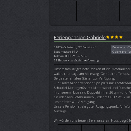
Ferienpension Gabriele
01824
Gohrisch , OT Papstdorf
Person pro T
Bauerngasse 91 A
Objekt pro Ta
Telefon: 035021 - 67286
22 Betten + zusätzlich Aufbettung
Unsere familiär geführte Pension ist ein Nichtrauche
waldreicher Lage am Malerweg. Gemütliche Terrassen 
Berge stehen allen Gästen zur Verfügung.
Für Kinder haben wir einen Spielplatz mit Tischtenni
Schaukel, Klettergerüst mit Kletterwand und Rutsche
In unserem Haus sind Doppelzimmer 26 qm ) und 
ein oder zwei Schlafräumen ( jeder mit DU / WC ). Im
kostenfreier W- LAN Zugang.
Unsere Pension ist ein guter Ausgangspunkt für W
Ausflüge.
Wir würden uns freuen Sie in unserem Haus begrüß