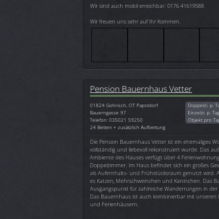
Wir sind auch mobil erreichbar: 0176 41619588
Wir freuen uns sehr auf Ihr Kommen.
Pension Bauernhaus Vetter
01824
Gohrisch, OT Papstdorf
Doppelzi. p. T
Bauerngasse 97
Einzelzi. p. Ta
Telefon: 035021 59250
Objekt pro Ta
24 Betten + zusätzlich Aufbettung
Die Pension Bauernhaus Vetter ist ein ehemaliges W
vollständig und liebevoll rekonstruiert wurde. Das a
Ambiente des Hauses verfügt über 4 Ferienwohnun
Doppelzimmer. Im Haus befindet sich ein großes Ge
als Aufenthalts- und Frühstücksraum genutzt wird. 
es Katzen, Mehrschweinchen und Kaninchen. Das Bau
Ausgangspunkt für zahlreiche Wanderrungen in der 
Das Bauernhaus ist auch kombinierbar mit unseren
und Ferienhäusern.