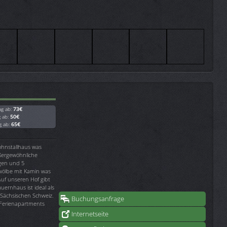
ag ab:
73€
g ab:
50€
g ab:
65€
ohnstallhaus was
ußergewöhnliche
gen und 5
wölbe mit Kamin was
Auf unseren Hof gibt
ernhaus ist ideal als
Sächsischen Schweiz.
Buchungsanfrage
 Ferienapartments
Internetseite