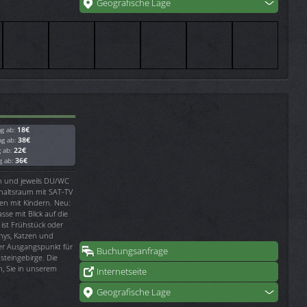
Geografische Lage
ag ab:
18€
ag ab:
38€
g ab:
22€
g ab:
36€
n und jeweils DU/WC
haltsraum mit SAT-TV
en mit Kindern. Neu:
se mit Blick auf die
 ist Frühstück oder
onys, Katzen und
ler Ausgangspunkt für
Buchungsanfrage
teingebirge. Die
n, Sie in unserem
Internetseite
Geografische Lage