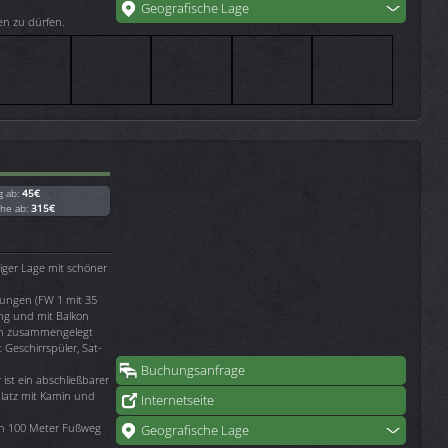
Geografische Lage
en zu dürfen.
g ab:
45€
che ab:
315€
niger Lage mit schöner
nungen (FW 1 mit 35
ng und mit Balkon
en zusammengelegt
 Geschirrspüler, Sat-
Buchungsanfrage
ist ein abschließbarer
latz mit Kamin und
Internetseite
gen 100 Meter Fußweg
Geografische Lage