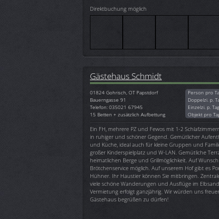
Direktbuchung möglich
Gästehaus Schmidt
01824
Gohrisch, OT Papstdorf
Person pro T
Bauerngasse 91
Doppelzi. p. T
Telefon: 035021 67945
Einzelzi. p. Ta
15 Betten + zusätzlich Aufbettung
Objekt pro Ta
Ein FH, mehrere PZ und Fewos mit 1-2 Schlafzimmer
in ruhiger und schöner Gegend. Gemütlicher Aufent
und Küche, ideal auch für kleine Gruppen und Famili
großer Kinderspielplatz und W-LAN. Gemütliche Terras
heimatlichen Berge und Grillmöglichkeit. Auf Wunsch
Brötchenservice möglich. Auf unserem Hof gibt es P
Hühner. Ihr Haustier können Sie mitbringen. Zentra
viele schöne Wanderungen und Ausflüge im Elbsands
Vermietung erfolgt ganzjährig. Wir würden uns freue
Gästehaus begrüßen zu dürfen!