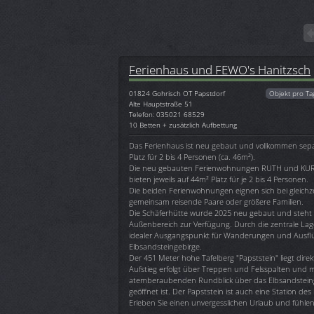
Ferienhaus und FEWO's Hanitzsch
01824
Gohrisch OT Papstdorf
Objekt pro Ta
Alte Hauptstraße 51
Telefon: 035021 68529
10 Betten + zusätzlich Aufbettung
Das Ferienhaus ist neu gebaut und vollkommen separ
Platz für 2 bis 4 Personen (ca. 46m²).
Die neu gebauten Ferienwohnungen RUTH und KU
bieten jeweils auf 44m² Platz für je 2 bis 4 Personen.
Die beiden Ferienwohnungen eignen sich bei gleichz
gemeinsam reisende Paare oder größere Familien.
Die Schäferhütte wurde 2025 neu gebaut und steht
Außenbereich zur Verfügung. Durch die zentrale Lag
idealer Ausgangspunkt für Wanderungen und Ausfl
Elbsandsteingebirge.
Der 451 Meter hohe Tafelberg "Papststein" liegt direk
Aufstieg erfolgt über Treppen und Felsspalten und 
atemberaubenden Rundblick über das Elbsandsteingeb
geöffnet ist. Der Papststein ist auch eine Station d
Erleben Sie einen unvergesslichen Urlaub und fühle