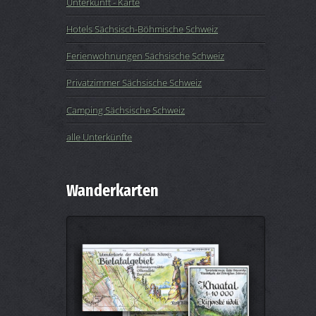
Unterkunft - Karte
Hotels Sächsisch-Böhmische Schweiz
Ferienwohnungen Sächsische Schweiz
Privatzimmer Sächsische Schweiz
Camping Sächsische Schweiz
alle Unterkünfte
Wanderkarten