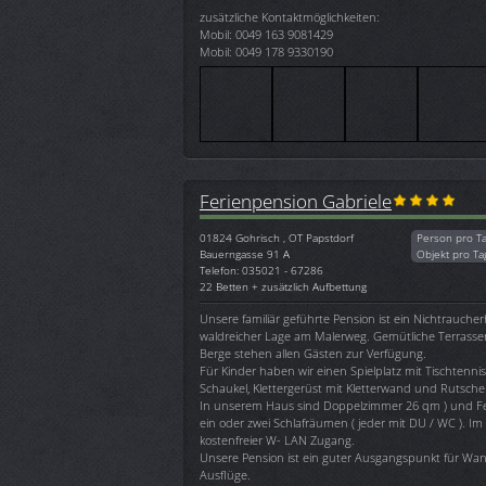
zusätzliche Kontaktmöglichkeiten:
Mobil: 0049 163 9081429
Mobil: 0049 178 9330190
Ferienpension Gabriele
01824
Gohrisch , OT Papstdorf
Person pro T
Bauerngasse 91 A
Objekt pro Ta
Telefon: 035021 - 67286
22 Betten + zusätzlich Aufbettung
Unsere familiär geführte Pension ist ein Nichtrauche
waldreicher Lage am Malerweg. Gemütliche Terrassen 
Berge stehen allen Gästen zur Verfügung.
Für Kinder haben wir einen Spielplatz mit Tischtenni
Schaukel, Klettergerüst mit Kletterwand und Rutsche
In unserem Haus sind Doppelzimmer 26 qm ) und 
ein oder zwei Schlafräumen ( jeder mit DU / WC ). Im
kostenfreier W- LAN Zugang.
Unsere Pension ist ein guter Ausgangspunkt für W
Ausflüge.