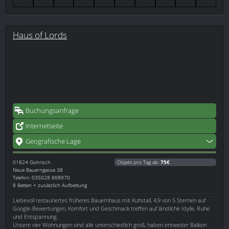
Haus of Lords
Buchungsanfrage
Internetseite
Geografische Lage
01824
Gohrisch
Objekt pro Tag ab:
75€
Neue Bauerngasse 38
Telefon: 035028 868970
8 Betten + zusätzlich Aufbettung
Liebevoll restauriertes früheres Bauernhaus mit Kuhstall, 4,9 von 5 Sternen auf
Google-Bewertungen, Komfort und Geschmack treffen auf ländliche Idylle, Ruhe
und Entspannung.
Unsere vier Wohnungen sind alle unterschiedlich groß, haben entweder Balkon