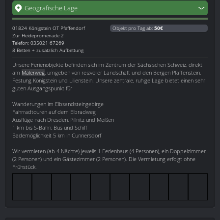
Geografische Lage
01824
Königstein OT Pfaffendorf
Objekt pro Tag ab:
50€
Zur Heidepromenade 2
Telefon: 035021 67269
8 Betten + zusätzlich Aufbettung
Unsere Ferienobjekte befinden sich im Zentrum der Sächsischen Schweiz, direkt
am
Malerweg
, umgeben von reizvoller Landschaft und den Bergen Pfaffenstein,
Festung Königstein und Lilienstein. Unsere zentrale, ruhige Lage bietet einen sehr
guten Ausgangspunkt für
Wanderungen im Elbsandsteingebirge
Fahrradtouren auf dem Elbradweg
Ausflüge nach Dresden, Pillnitz und Meißen
1 km bis S-Bahn, Bus und Schiff
Bademöglichkeit 5 km in Cunnersdorf
Wir vermieten (ab 4 Nächte) jeweils 1 Ferienhaus (4 Personen), ein Doppelzimmer
(2 Personen) und ein Gästezimmer (2 Personen). Die Vermietung erfolgt ohne
Frühstück.