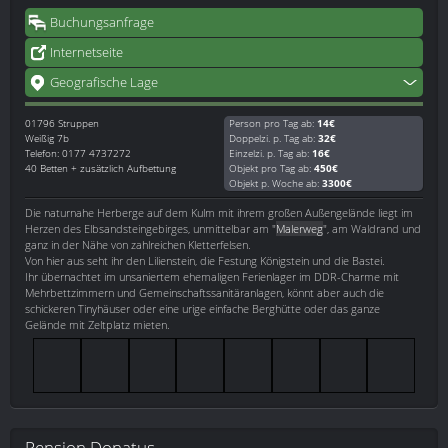
Buchungsanfrage
Internetseite
Geografische Lage
01796
Struppen
Person pro Tag ab:
14€
Weißig 7b
Doppelzi. p. Tag ab:
32€
Telefon: 0177 4737272
Einzelzi. p. Tag ab:
16€
40 Betten + zusätzlich Aufbettung
Objekt pro Tag ab:
450€
Objekt p. Woche ab:
3300€
Die naturnahe Herberge auf dem Kulm mit ihrem großen Außengelände liegt im
Herzen des Elbsandsteingebirges, unmittelbar am "
Malerweg
", am Waldrand und
ganz in der Nähe von zahlreichen Kletterfelsen.
Von hier aus seht ihr den Lilienstein, die Festung Königstein und die Bastei.
Ihr übernachtet im unsaniertem ehemaligen Ferienlager im DDR-Charme mit
Mehrbettzimmern und Gemeinschaftssanitäranlagen, könnt aber auch die
schickeren Tinyhäuser oder eine urige einfache Berghütte oder das ganze
Gelände mit Zeltplatz mieten.
Pension Donatus