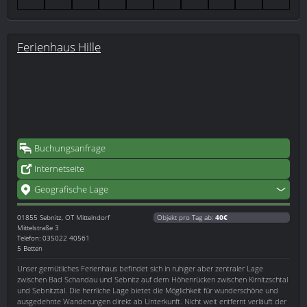
Ferienhaus Hille
Buchungsanfrage
Internetseite
Geografische Lage
01855
Sebnitz, OT Mittelndorf
Objekt pro Tag ab:
40€
Mittelstraße 3
Telefon: 035022 40561
5 Betten
Unser gemütliches Ferienhaus befindet sich in ruhiger aber zentraler Lage
zwischen Bad Schandau und Sebnitz auf dem Höhenrücken zwischen Kirnitzschtal
und Sebnitztal. Die herrliche Lage bietet die Möglichkeit für wunderschöne und
ausgedehnte Wanderungen direkt ab Unterkunft. Nicht weit entfernt verläuft der