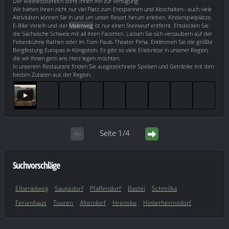
Der Wellnessbereich steht Ihnen frei zur Verfügung.
Wir bieten Ihnen nicht nur viel Platz zum Entspannen und Abschalten– auch viele
Aktivitäten können Sie in und um unser Resort herum erleben. Kinderspielplätze,
E-Bike Verleih und der
Malerweg
ist nur einen Steinwurf entfernt. Entdecken Sie
die Sächsische Schweiz mit all ihren Facetten. Lassen Sie sich verzaubern auf der
Felsenbühne Rathen oder im Tom-Pauls-Theater Pirna. Erklimmen Sie die größte
Bergfestung Europas in Königstein. Es gibt so viele Erlebnisse in unserer Region,
die wir Ihnen gern ans Herz legen möchten.
In unserem Restaurant finden Sie ausgezeichnete Speisen und Getränke mit den
besten Zutaten aus der Region.
Seite 1/4
Suchvorschläge
Elberadweg
Saupsdorf
Pfaffendorf
Bastei
Schmilka
Ferienhaus
Touren
Altendorf
Hrensko
Hinterhermsdorf