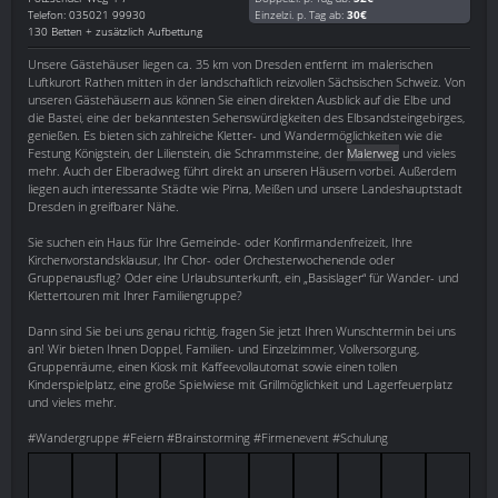
Telefon: 035021 99930
Einzelzi. p. Tag ab:
30€
130 Betten + zusätzlich Aufbettung
Unsere Gästehäuser liegen ca. 35 km von Dresden entfernt im malerischen
Luftkurort Rathen mitten in der landschaftlich reizvollen Sächsischen Schweiz. Von
unseren Gästehäusern aus können Sie einen direkten Ausblick auf die Elbe und
die Bastei, eine der bekanntesten Sehenswürdigkeiten des Elbsandsteingebirges,
genießen. Es bieten sich zahlreiche Kletter- und Wandermöglichkeiten wie die
Festung Königstein, der Lilienstein, die Schrammsteine, der
Malerweg
und vieles
mehr. Auch der Elberadweg führt direkt an unseren Häusern vorbei. Außerdem
liegen auch interessante Städte wie Pirna, Meißen und unsere Landeshauptstadt
Dresden in greifbarer Nähe.
Sie suchen ein Haus für Ihre Gemeinde- oder Konfirmandenfreizeit, Ihre
Kirchenvorstandsklausur, Ihr Chor- oder Orchesterwochenende oder
Gruppenausflug? Oder eine Urlaubsunterkunft, ein „Basislager“ für Wander- und
Klettertouren mit Ihrer Familiengruppe?
Dann sind Sie bei uns genau richtig, fragen Sie jetzt Ihren Wunschtermin bei uns
an! Wir bieten Ihnen Doppel, Familien- und Einzelzimmer, Vollversorgung,
Gruppenräume, einen Kiosk mit Kaffeevollautomat sowie einen tollen
Kinderspielplatz, eine große Spielwiese mit Grillmöglichkeit und Lagerfeuerplatz
und vieles mehr.
#Wandergruppe #Feiern #Brainstorming #Firmenevent #Schulung