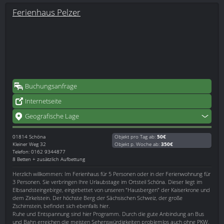
Ferienhaus Pelzer
Buchungsanfrage
Internetseite
Geografische Lage
01814
Schöna
Objekt pro Tag ab:
50€
Kleiner Weg 32
Objekt p. Woche ab:
350€
Telefon: 0162 9344877
8 Betten + zusätzlich Aufbettung
Herzlich willkommen: Im Ferienhaus für 5 Personen oder in der Ferienwohnung für
3 Personen. Sie verbringen Ihre Urlaubstage im Ortsteil Schöna. Dieser liegt im
Elbsandsteingebirge, eingebettet von unseren "Hausbergen" der Kaiserkrone und
dem Zirkelstein. Der höchste Berg der Sächsischen Schweiz, der große
Zschirnstein, befindet sich ebenfalls hier.
Ruhe und Entspannung sind hier Programm. Durch die gute Anbindung an Bus
und Bahn erreichen die meisten Sehenswürdigkeiten problemlos auch ohne PKW.