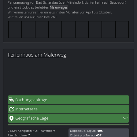
Panoramaweg von Bad Schandau über Mittelndorf, Lichtenhain nach Saupsdorf,
und ein Stück des beliebten
Malerweges
.
Wir vermieten unser Ferienhaus in den Monaten von April bis Oktober.
Wir freuen uns auf Ihren Besuch !
Ferienhaus am Malerweg
Buchungsanfrage
Internetseite
Geografische Lage
01824
Königstein / OT Pfaffendorf
Doppelzi. p. Tag ab:
40€
Alter Schulweg 7
Objekt pro Tag ab:
45€