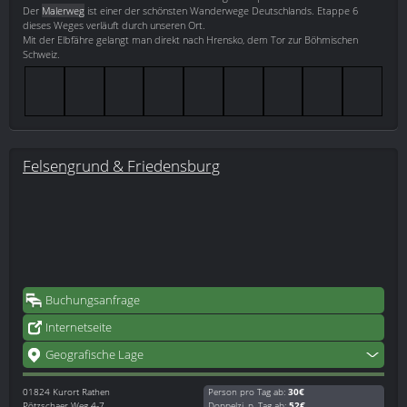
Der
Malerweg
ist einer der schönsten Wanderwege Deutschlands. Etappe 6
dieses Weges verläuft durch unseren Ort.
Mit der Elbfähre gelangt man direkt nach Hrensko, dem Tor zur Böhmischen
Schweiz.
Felsengrund & Friedensburg
Buchungsanfrage
Internetseite
Geografische Lage
01824
Kurort Rathen
Person pro Tag ab:
30€
Pötzschaer Weg 4-7
Doppelzi. p. Tag ab:
52€