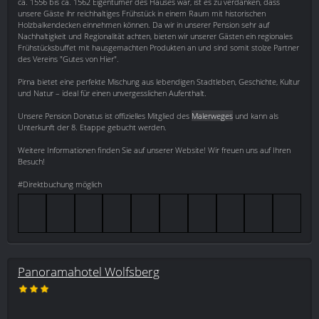
ca. 1556 bis ca. 1562 Eigentümer des Hauses war, ist es zu verdanken, dass
unsere Gäste ihr reichhaltiges Frühstück in einem Raum mit historischen
Holzbalkendecken einnehmen können. Da wir in unserer Pension sehr auf
Nachhaltigkeit und Regionalität achten, bieten wir unserer Gästen ein regionales
Frühstücksbuffet mit hausgemachten Produkten an und sind somit stolze Partner
des Vereins "Gutes von Hier".
Pirna bietet eine perfekte Mischung aus lebendigen Stadtleben, Geschichte, Kultur
und Natur – ideal für einen unvergesslichen Aufenthalt.
Unsere Pension Donatus ist offizielles Mitglied des
Malerweges
und kann als
Unterkunft der 8. Etappe gebucht werden.
Weitere Informationen finden Sie auf unserer Website! Wir freuen uns auf Ihren
Besuch!
#Direktbuchung möglich
Panoramahotel Wolfsberg