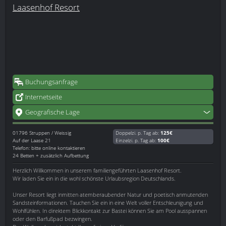
Laasenhof Resort
Buchungsanfrage
Internetseite
Geografische Lage
01796
Struppen / Weissig
Doppelzi. p. Tag ab:
125€
Auf der Laase 21
Einzelzi. p. Tag ab:
100€
Telefon: bitte online kontaktieren
24 Betten + zusätzlich Aufbettung
Herzlich Willkommen in unserem familiengeführten Laasenhof Resort.
Wir laden Sie ein in die wohl schönste Urlaubsregion Deutschlands.
Unser Resort liegt inmitten atemberaubender Natur und poetisch anmutenden
Sandsteinformationen. Tauchen Sie ein in eine Welt voller Entschleunigung und
Wohlfühlen. In direktem Blickkontakt zur Bastei können Sie am Pool ausspannen
oder den Barfußpad bezwingen.