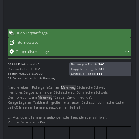
Buchungsanfrage
Internetseite
Geografische Lage
01814
Reinhardtsdorf
Person pro Tag ab:
39€
Reinhardtsdorf Nr. 102
Doppelzi. p. Tag ab:
84€
Telefon: 035028 859900
Einzelzi. p. Tag ab:
55€
59 Betten + zusätzlich Aufbettung
Natur erleben - Ruhe genießen am
Malerweg
Sächsische Schweiz
Herrliches Bergpanorama der Sächsischen u. Böhmischen Schweiz;
Der Höhepunkt am
Malerweg
"Caspar-David-Friedrich";
Ruhige Lage am Waldrand - große Freiterrasse - Sächsisch-Böhmische Küche;
Seit 60 Jahren im Familienbesitz der Familie Helth.
Ein Ausflug mit Familienangehörigen oder Freunden der sich lohnt!
Von Bad Schandau 5 Km.