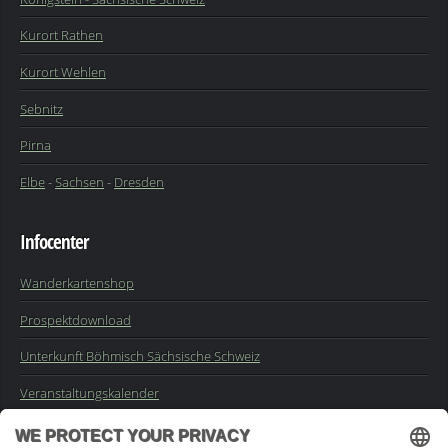
Kurort Rathen
Kurort Wehlen
Sebnitz
Pirna
Elbe
-
Sachsen
-
Dresden
Infocenter
Wanderkartenshop
Prospektdownload
Unterkunft Böhmisch Sächsische Schweiz
Veranstaltungskalender