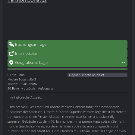
Buchungsanfrage
Internetseite
Geografische Lage
01796
Pirna
Objekt p. Woche ab:
110€
Niedere Burgstraße 3
Telefon: 03501 466875
26 Betten + zusätzlich Aufbettung
Ihre historische Auszeit.
Pirna hat viele Gesichter und unsere Pension Donatus fängt den besonderen
Charakter der Stadt ein. Unsere 3-Sterne-Superior-Pension liegt direkt im Herzen
der wunderschönen Pirnaer Altstadt in einem historischen und aufwendig
sanierten Gebäude aus dem 16. Jahrhundert. In unserem Haus spüren Sie nicht
nur die Geschichte Pirnas, sondern nehmen auch aktiv am aufregenden und
bunten Treiben der Stadt teil. Dem Pfarrherr zu Putzkau Donatus Lange, der von