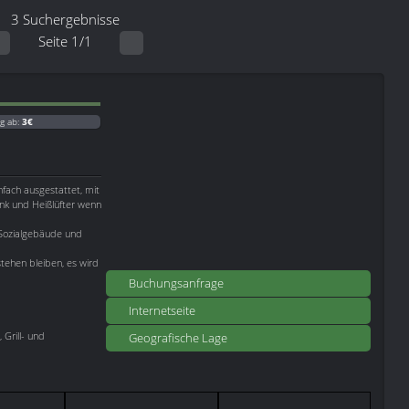
3 Suchergebnisse
Seite 1/1
g ab:
3€
fach ausgestattet, mit
nk und Heißlüfter wenn
 Sozialgebäude und
ehen bleiben, es wird
Buchungsanfrage
Internetseite
Grill- und
Geografische Lage