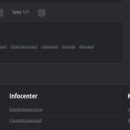
Seite 1/1
isch
Hinterhermsdorf
Hohnstein
Hrensko
Altendorf
Infocenter
Wanderkartenshop
I
Prospektdownload
B