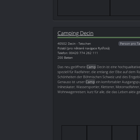
Camping Decin
40502
Decin - Tetschen
Person pro Ta
Polabí (pro některé navigace Rytířská)
Telefon: 00420 774 262 111
200 Betten
Das neu geöffnete
Camp
Decin ist eine hochqualitativ
speziell für Radfahrer, die entlang der Elbe auf dem 
Schönheiten der Böhmischen Schweiz und des Erzgebir
Genauso ist unser
Camp
ein komfortabler Ausgangspun
Inlineskater, Wassersportler, Kletterer, Motorradfahre
Wohnwagenreisen; kurz für alle, die das Leben aktiv g