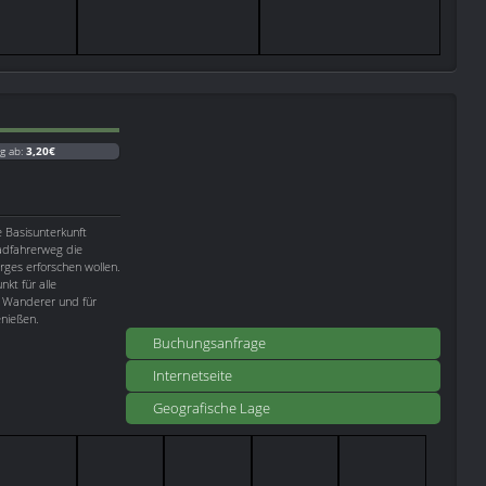
g ab:
3,20€
e Basisunterkunft
Radfahrerweg die
ges erforschen wollen.
kt für alle
r, Wanderer und für
enießen.
Buchungsanfrage
Internetseite
Geografische Lage