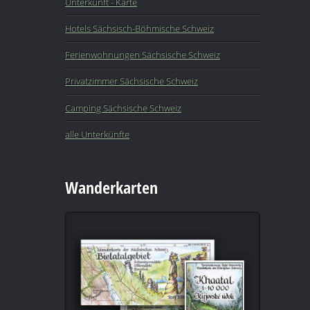
Unterkunft - Karte
Hotels Sächsisch-Böhmische Schweiz
Ferienwohnungen Sächsische Schweiz
Privatzimmer Sächsische Schweiz
Camping Sächsische Schweiz
alle Unterkünfte
Wanderkarten