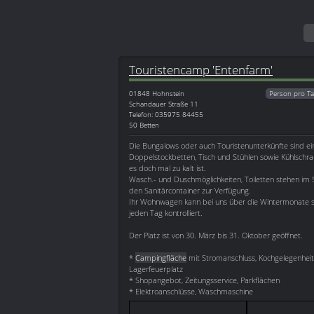
Touristencamp 'Entenfarm'
01848
Hohnstein
Person pro Ta
Schandauer Straße 11
Telefon: 035975 84455
50 Betten
Die Bungalows oder auch Touristenunterkünfte sind ein
Doppelstockbetten, Tisch und Stühlen sowie Kühlschra
es doch mal zu kalt ist.
Wasch.- und Duschmöglichkeiten, Toiletten stehen im
den Sanitärcontainer zur Verfügung.
Ihr Wohnwagen kann bei uns über die Wintermonate st
jeden Tag kontrolliert.
Der Platz ist von 30. März bis 31. Oktober geöffnet.
*
Campingfläche
mit Stromanschluss, Kochgelegenheit, 
Lagerfeuerplatz
* Shopangebot, Zeitungsservice, Parkflächen
* Elektroanschlüsse, Waschmaschine