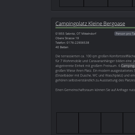
Campingplatz Kleine Bergoase
01855
Sebnitz, OT Mittelndorf
Person pro Ta
Obere Strasse 19
Telefon: 0176-22906538
40 Betten
Die terrassierten ca. 100 qm großen Komfortstellfläc
für 7 Wohnmobile und Caravananhänger bilden eine, jew
abgetrennte Einheit mit großem Freiraum. 6
Campingz
großen Wiese ihren Platz. Ein modern ausgestattetes
(Einzelbäder mit Dusche, WC und Waschplatz) und e
gehören selbstverständlich zu Ausstattung des Platzes
Einen Gemeinschaftsraum können Sie auf Anfrage nut