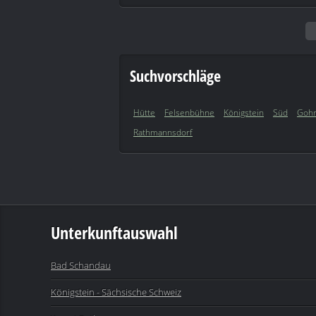
Suchvorschläge
Hütte
Felsenbühne
Königstein
Süd
Gohr
Rathmannsdorf
Unterkunftauswahl
Bad Schandau
Königstein - Sächsische Schweiz