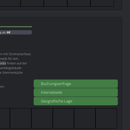
g ab:
6€
hen mit Stromanschluss
eils für sich,
elte
finden auf der
 Sanitärgebäude
ine Sommerküche
.
Buchungsanfrage
zen.
Internetseite
Geografische Lage