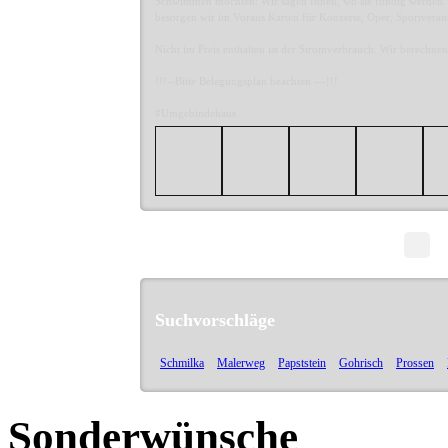
Schwimmen möchten: Wir sagen Ihnen, wo sie fündig werden
besorgen wir im Voraus Karten für Konzerte, Oper, Sportverans
Nicht im Preis enthalten ist der Stromverbrauch. Wir berechne
!!!--Bitte Belegungsplan beachten ---!!!
#Umgebindehaus
Suchvorschläge
Schmilka
Malerweg
Papststein
Gohrisch
Prossen
Sonderwünsche