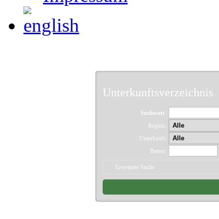
Unterkunftsverzeichnis
Suchwort
:
Region:
Unterkunft:
Betten:
Erweiterte Suche
2