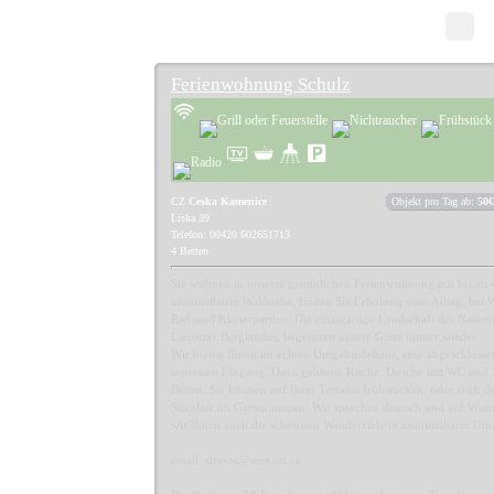
Ferienwohnung Schulz
CZ
Ceska Kamenice
Objekt pro Tag ab:
50€
Liska 39
Telefon: 00420 602651713
4 Betten
Sie wohnen in unserer gemütlichen Ferienwohnung mit bis zu 
unmittelbarer Waldnähe, finden Sie Erholung vom Alltag, bei
Rad-und Kletterpartien. Die einzigartige Landschaft des Nation
Lausitzer Berglandes, begeistern unsere Gäste immer wieder.
Wir bieten Ihnen im echten Umgebindehaus, eine abgeschloss
seperaten Eingang. Dazu gehören Küche, Dusche mit WC und 
Betten. Sie können auf Ihrer Terrasse frühstücken, oder auch 
Sitzplatz im Garten nutzen. Wir sprechen deutsch und auf Wu
wir Ihnen auch die schönsten Wanderziele in unmittelbarer U
email: simsos@seznam.cz