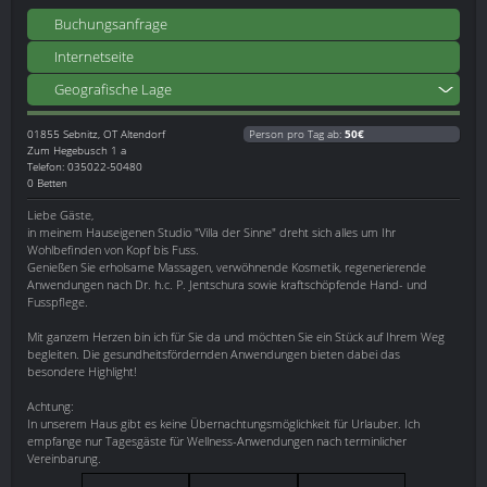
Buchungsanfrage
Internetseite
Geografische Lage
01855
Sebnitz, OT Altendorf
Person pro Tag ab:
50€
Zum Hegebusch 1 a
Telefon: 035022-50480
0 Betten
Liebe Gäste,
in meinem Hauseigenen Studio "Villa der Sinne" dreht sich alles um Ihr
Wohlbefinden von Kopf bis Fuss.
Genießen Sie erholsame Massagen, verwöhnende Kosmetik, regenerierende
Anwendungen nach Dr. h.c. P. Jentschura sowie kraftschöpfende Hand- und
Fusspflege.
Mit ganzem Herzen bin ich für Sie da und möchten Sie ein Stück auf Ihrem Weg
begleiten. Die gesundheitsfördernden Anwendungen bieten dabei das
besondere Highlight!
Achtung:
In unserem Haus gibt es keine Übernachtungsmöglichkeit für Urlauber. Ich
empfange nur Tagesgäste für Wellness-Anwendungen nach terminlicher
Vereinbarung.