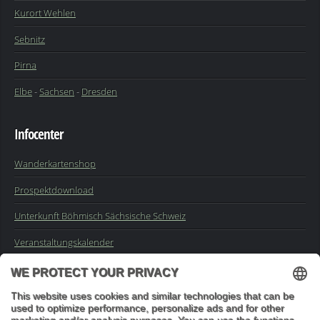
Kurort Wehlen
Sebnitz
Pirna
Elbe
-
Sachsen
-
Dresden
Infocenter
Wanderkartenshop
Prospektdownload
Unterkunft Böhmisch Sächsische Schweiz
Veranstaltungskalender
Kontakt
Impressum