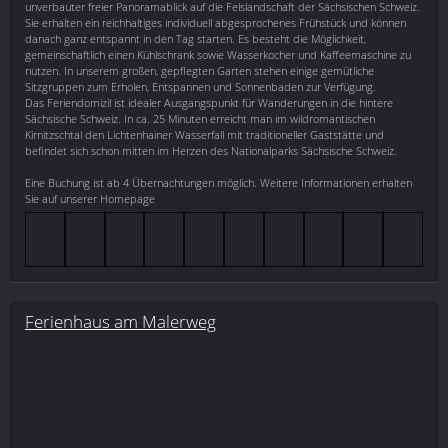
unverbauter freier Panoramablick auf die Felslandschaft der Sächsischen Schweiz.
Sie erhalten ein reichhaltiges individuell abgesprochenes Frühstück und können
danach ganz entspannt in den Tag starten. Es besteht die Möglichkeit,
gemeinschaftlich einen Kühlschrank sowie Wasserkocher und Kaffeemaschine zu
nutzen. In unserem großen, gepflegten Garten stehen einige gemütliche
Sitzgruppen zum Erholen, Entspannen und Sonnenbaden zur Verfügung.
Das Feriendomizil ist idealer Ausgangspunkt für Wanderungen in die hintere
Sächsische Schweiz. In ca. 25 Minuten erreicht man im wildromantischen
Kirnitzschtal den Lichtenhainer Wasserfall mit traditioneller Gaststätte und
befindet sich schon mitten im Herzen des Nationalparks Sächsische Schweiz.
Eine Buchung ist ab 4 Übernachtungen möglich. Weitere Informationen erhalten
Sie auf unserer Homepage
Ferienhaus am Malerweg