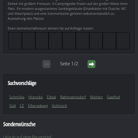
Einheit mit großem Freiraum. 6 Campingzelte finden auf der großen Wiese ihren
Platz. Ein modern ausgestattetes Sanitärgebäude (Einzelbäder mit Dusche, WC
und Waschplatz) und eine Sommerküche gehören selbstverständlich zu
Ausstattung des Platzes.
Einen Gemeinschaftsraum können Sie auf Anfrage nutzen.
Seite 1/2
Suchvorschläge
Schmilka
Hrensko
Elbtal
Rathmannsdorf
Wehlen
Gasthof
Süd
CZ
Elberadweg
Gohrisch
Sonderwünsche
Urlaub auf dem Bauernhof