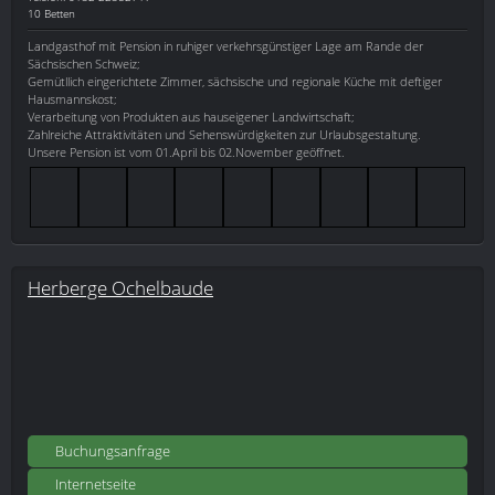
10 Betten
Landgasthof mit Pension in ruhiger verkehrsgünstiger Lage am Rande der
Sächsischen Schweiz;
Gemütllich eingerichtete Zimmer, sächsische und regionale Küche mit deftiger
Hausmannskost;
Verarbeitung von Produkten aus hauseigener Landwirtschaft;
Zahlreiche Attraktivitäten und Sehenswürdigkeiten zur Urlaubsgestaltung.
Unsere Pension ist vom 01.April bis 02.November geöffnet.
Herberge Ochelbaude
Buchungsanfrage
Internetseite