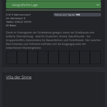
Geografische Lage
01814
Rathmannsdorf
Person pro Tag ab:
19€
Am Sebnitzbach 8
Telefon: 035022 50704
60 Betten
Direkt im Felsengebiet der Ochelwände gelegen, bietet die Ochelbaude eine
einfache Übernachtung - ideal für Studenten, Vereine, Naturfreunde - bei
Gruppentreffen, insbesondere für Klassenfahrten und Ferienfreizeit. Hier zwischen
Bad Schandau und Hohnstein befinden sich die Ausgangspunkte der
bekanntesten Wandergebiete.
Villa der Sinne