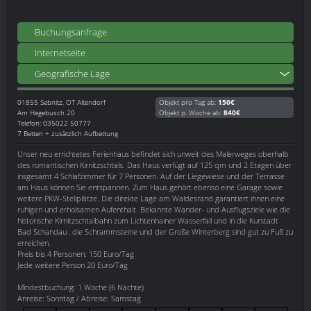
Buchungsanfrage
Internetseite
Geografische Lage
01855
Sebnitz, OT Altendorf
Objekt pro Tag ab:
150€
Am Hegebusch 20
Objekt p. Woche ab:
840€
Telefon: 035022 50777
7 Betten + zusätzlich Aufbettung
Unser neu errichtetes Ferienhaus befindet sich unweit des Malerweges oberhalb
des romantischen Kirnitzschtals. Das Haus verfügt auf 125 qm und 2 Etagen über
insgesamt 4 Schlafzimmer für 7 Personen. Auf der Liegewiese und der Terrasse
am Haus können Sie entspannen. Zum Haus gehört ebenso eine Garage sowie
weitere PKW-Stellplätze. Die direkte Lage am Waldesrand garantiert ihnen eine
ruhigen und erholsamen Aufenthalt. Bekannte Wander- und Ausflugsziele wie die
historische Kirnitzschtalbahn zum Lichtenhainer Wasserfall und in die Kurstadt
Bad Schandau , die Schrammsteine und der Große Winterberg sind gut zu Fuß zu
erreichen.
Preis bis 4 Personen: 150 Euro/Tag
Jede weitere Person 20 Euro/Tag
Mindestbuchung: 1 Woche (6 Nächte)
Anreise: Sonntag / Abreise: Samstag