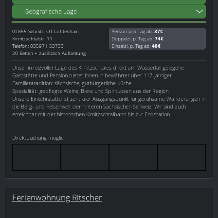
Geografische Lage
01855
Sebnitz, OT Lichtenhain
Person pro Tag ab:
37€
Kirnitzschtalstr. 11
Doppelzi. p. Tag ab:
74€
Telefon: 035971 53733
Einzelzi. p. Tag ab:
48€
20 Betten + zusätzlich Aufbettung
Unser in reizvoller Lage des Kirnitzschtales direkt am Wasserfall gelegene
Gaststätte und Pension bietet Ihnen in bewährter über 117-jähriger
Familientradition: sächsische, gutbürgerliche Küche.
Spezialität: gepflegte Weine, Biere und Spirituosen aus der Region.
Unsere Einkehrstätte ist zentraler Ausgangspunkt für geruhsame Wanderungen in
die Berg- und Felsenwelt der hinteren Sächsischen Schweiz. Wir sind auch
erreichbar mit der historischen Kirnitzschtalbahn bis zur Endstation.
Direktbuchung möglich
Ferienwohnung Ritscher