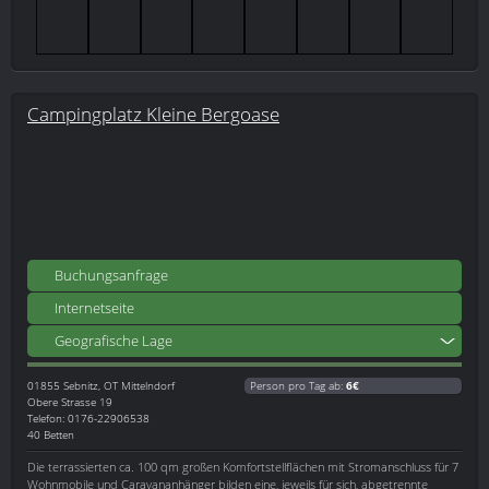
Campingplatz Kleine Bergoase
Buchungsanfrage
Internetseite
Geografische Lage
01855
Sebnitz, OT Mittelndorf
Person pro Tag ab:
6€
Obere Strasse 19
Telefon: 0176-22906538
40 Betten
Die terrassierten ca. 100 qm großen Komfortstellflächen mit Stromanschluss für 7
Wohnmobile und Caravananhänger bilden eine, jeweils für sich, abgetrennte