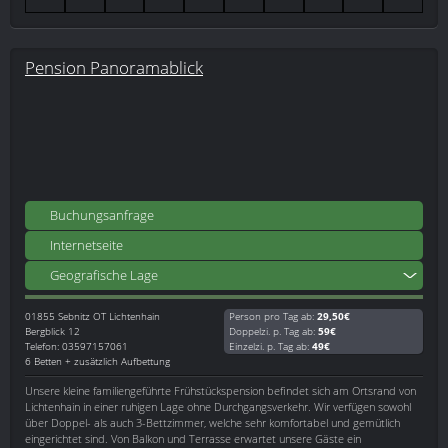
Pension Panoramablick
Buchungsanfrage
Internetseite
Geografische Lage
01855
Sebnitz OT Lichtenhain
Person pro Tag ab:
29,50€
Bergblick 12
Doppelzi. p. Tag ab:
59€
Telefon: 03597157061
Einzelzi. p. Tag ab:
49€
6 Betten + zusätzlich Aufbettung
Unsere kleine familiengeführte Frühstückspension befindet sich am Ortsrand von
Lichtenhain in einer ruhigen Lage ohne Durchgangsverkehr. Wir verfügen sowohl
über Doppel- als auch 3-Bettzimmer, welche sehr komfortabel und gemütlich
eingerichtet sind. Von Balkon und Terrasse erwartet unsere Gäste ein