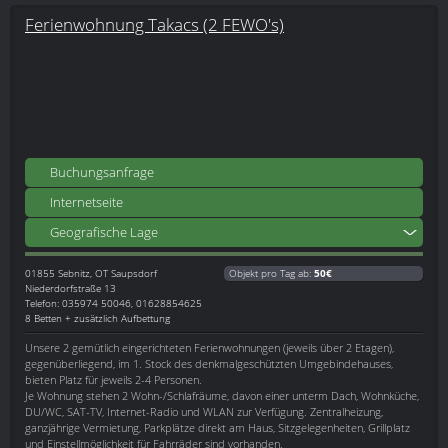
Ferienwohnung Takacs (2 FEWO's)
Buchungsanfrage
Internetseite
Geografische Lage
01855
Sebnitz, OT Saupsdorf
Objekt pro Tag ab:
50€
Niederdorfstraße 13
Telefon: 035974 50046, 01628854625
8 Betten + zusätzlich Aufbettung
Unsere 2 gemütlich eingerichteten Ferienwohnungen (jeweils über 2 Etagen),
gegenüberliegend, im 1. Stock des denkmalgeschützten Umgebindehauses,
bieten Platz für jeweils 2-4 Personen.
Je Wohnung stehen 2 Wohn-/Schlafräume, davon einer unterm Dach, Wohnküche,
DU/WC, SAT-TV, Internet-Radio und WLAN zur Verfügung. Zentralheizung,
ganzjährige Vermietung, Parkplätze direkt am Haus, Sitzgelegenheiten, Grillplatz
und Einstellmöglichkeit für Fahrräder sind vorhanden.