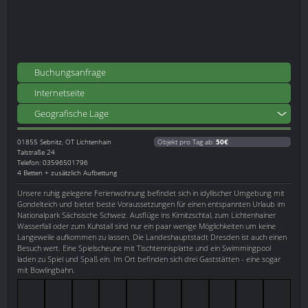
Buchungsanfrage
Internetseite
Geografische Lage
01855
Sebnitz, OT Lichtenhain
Objekt pro Tag ab:
50€
Talstraße 24
Telefon: 03596501796
4 Betten + zusätzlich Aufbettung
Unsere ruhig gelegene Ferienwohnung befindet sich in idyllischer Umgebung mit
Gondelteich und bietet beste Voraussetzungen für einen entspannten Urlaub im
Nationalpark Sächsische Schweiz. Ausflüge ins Kirnitzschtal, zum Lichtenhainer
Wasserfall oder zum Kuhstall sind nur ein paar wenige Möglichkeiten um keine
Langeweile aufkommen zu lassen. Die Landeshauptstadt Dresden ist auch einen
Besuch wert. Eine Spielscheune mit Tischtennisplatte und ein Swimmingpool
laden zu Spiel und Spaß ein. Im Ort befinden sich drei Gaststätten - eine sogar
mit Bowlingbahn.