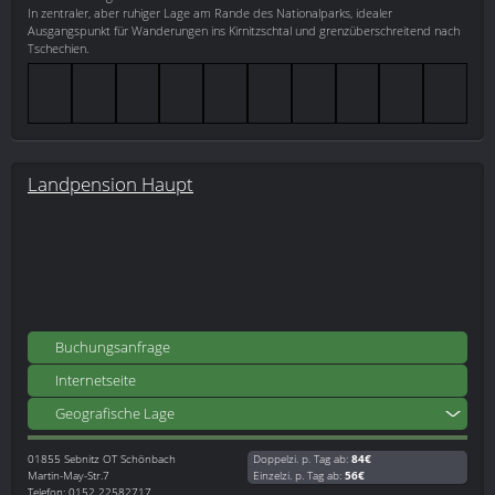
In zentraler, aber ruhiger Lage am Rande des Nationalparks, idealer
Ausgangspunkt für Wanderungen ins Kirnitzschtal und grenzüberschreitend nach
Tschechien.
Landpension Haupt
Buchungsanfrage
Internetseite
Geografische Lage
01855
Sebnitz OT Schönbach
Doppelzi. p. Tag ab:
84€
Martin-May-Str.7
Einzelzi. p. Tag ab:
56€
Telefon: 0152 22582717