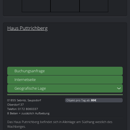
Haus Puttrichberg
Buchungsanfrage
Internetseite
Geografische Lage
01855
Sebnitz, Saupsdorf
Objekt pro Tag ab:
80€
Oberdorf 37
Telefon: 0172 8060337
8 Betten + zusätzlich Aufbettung
Das Haus Puttrichberg befindet sich in Alleinlage am Südhang westlich des
Wachberges.