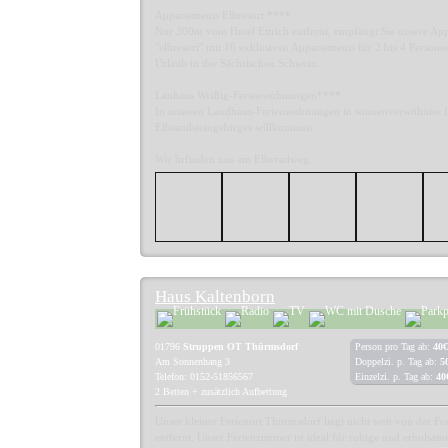
Appartements Elbresort ****
Nur 300m vom Hotel Ettrich entfernt, empfängt Sie unsere Ap
"elbresort" mit 16 exklusiven Appartements für 2 bis 4 Personen
Urlaub in der Sächsischen Schweiz.
Lanhaus Weißig-Ferienwohnungen****
In unseren Landhaus-Ferienwohnungen in sonnenverwöhnter L
Elbsandsteingebirges willkommen.
Wir brfinden uns am Elberadweg.
Haus Kaltenborn
01796
Struppen OT Thürmsdorf
Person pro Tag ab:
40€
Am Sonnenhang 3
Doppelzi. p. Tag ab:
5
Telefon: 0152-51856567
Einzelzi. p. Tag ab:
40
2 Betten + zusätzlich Aufbettung
Unser kleiner Ferienort Thürmsdorf liegt nicht weit von der Fe
entfernt. Unser Ferienzimmer ist ideal für ruhige und erholsam