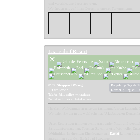
und verschiedene Teesorten uvm.
Wir freuen uns auf Ihren Besuch in unserer Ferienscheune.
Laasenhof Resort
01796
Struppen / Weissig
Doppelzi. p. Tag ab:
1
Auf der Laase 21
Einzelzi. p. Tag ab:
10
Telefon: bitte online kontaktieren
24 Betten + zusätzlich Aufbettung
Herzlich Willkommen in unserem familiengeführten Laasenhof
Wir laden Sie ein in die wohl schönste Urlaubsregion Deutschl
Unser Resort liegt inmitten atemberaubender Natur und poeti
Sandsteinformationen. Tauchen Sie ein in eine Welt voller Ent
Wohlfühlen. In direktem Blickkontakt zur
Bastei
können Sie a
ausspannen oder den Barfußpad bezwingen.