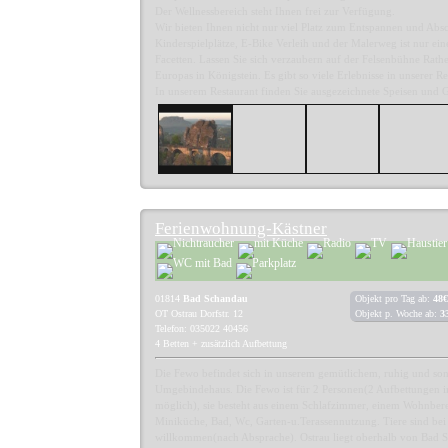
Der Wellnessbereich steht Ihnen frei zur Verfügung.
Wir bieten Ihnen nicht nur viel Platz zum Entspannen und Absc
Kinderspielplätze, E-Bike Verleih und der Malerweg ist nur ein
Facetten. Lassen Sie sich verzaubern auf der Felsenbühne Rat
Europas in Königstein. Es gibt so viele Erlebnisse in unserer 
In unserem Restaurant finden Sie ausgezeichnete Speisen und G
Ferienwohnung-Kästner
01814
Bad Schandau
Objekt pro Tag ab:
48€
OT Ostrau Dorfstr. 12
Objekt p. Woche ab:
3
Telefon: 035022 40456
4 Betten + zusätzlich Aufbettung
Die Fewo befindet sich in unserem gemütlichem, ruhig und so
Umgebindehaus. Die Fewo ist für 2 Personen(2 Aufbettungen 
möglich), sie besteht aus einem Schlafzimmer, einem Wohnbere
Miniküche, Bad, Wc, Garten-u.Terassennutzung. Tiere sind bei
willkommen(nach Absprache). Ostrau liegt oberhalb von Bad 