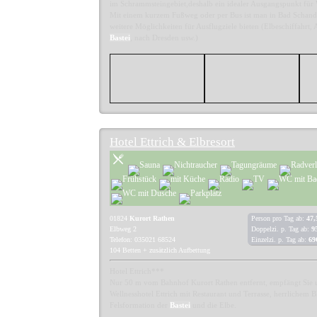
im Schrammsteingebiet,deshalb ein idealer Ausgangspunkt fü
Mit einem kurzem Fußweg oder per Bus ist man in Bad Schand
weitere Möglichkeiten für Ausflugziele bieten (Elbeschiffahrt, 
Bastei
, nach Dresden usw.)
Hotel Ettrich & Elbresort
01824
Kurort Rathen
Person pro Tag ab:
47,
Elbweg 2
Doppelzi. p. Tag ab:
9
Telefon: 035021 68524
Einzelzi. p. Tag ab:
69
104 Betten + zusätzlich Aufbettung
Hotel Ettrich***
Nur 50 m vom Bahnhof Kurort Rathen entfernt, empfängt Sie 
Wellnesshotel Ettrich mit Restaurant und Terrasse, herrlichem B
Felsformation der
Bastei
und die Elbe.