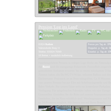
Pension 'Lug ins Land'
01824
Rathen
Person pro Tag ab:
37€
Waltersdorfer Berg 11
Doppelzi. p. Tag ab:
5
Telefon: 035024 70369
Einzelzi. p. Tag ab:
37
18 Betten + zusätzlich Aufbettung
Familiengeführte Pension in ruhiger Lage direkt am Nationalpa
die
Bastei
und die einzigartige Felsenwelt. Freundlich eingeri
gemütlichen Ambiente erwarten Sie zu einem erholsamen Urla
Zimmer haben alle Du/WC/TV/W-lan, teilweise Balkon und da
Dachterrasse. Frühstück ist im Preis inbegriffen. Ca. 8 Minute
von unserer Pension bis zur Elbe mit Schiffsanlegestelle und Ba
Bahn-Verkehr. Für unsere Gäste steht ein kostenloser Parkplat
Verfügung. Für mitgebrachte Fahrräder haben wir eine Garage
Unterstellen. Genießen Sie die Ruhe auf unserer Sommerterrass
Getränken, die im Haus erhältlich sind. Wandergruppen und Fam
zu 24 Personen möglich. Wir freuen uns auf Ihren Besuch.