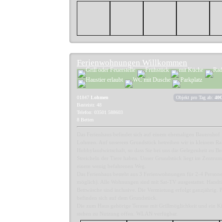
Ferienwohnungen Willkommen
01847
Lohmen
Objekt pro Tag ab:
40€
Basteistr. 48
Telefon: 03501 588603
8 Betten
Das Ferienhaus befindet sich auf einem ehemaligen Bauernhof
Lohmen. Auf unserem Grundstück betreiben wir in kleinem R
Hobbylandwirtschaft, so dass Sie bei uns die Gelegenheit zu B
Streicheln der Tiere haben. Unser Grundstück liegt im Zentrum
einem wenig befahrenen Weg.
Das Ferienhaus besteht aus 3 Ferienwohnungen für 2-4 Person
möglich). Alle Wohnungen sind mit Sat-TV ausgestattet. Hand
Bettwäsche sind inclusive. Die Vermietung erfolgt ganzjährig. 
befinden sich auf dem Grundstück.
Die zum Haus gehörige Terasse mit Grillmöglichkeit und ein Ki
stehen zu Nutzung offen. WLAN verfügbar.