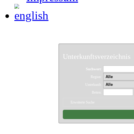
Unterkunftsverzeichnis
Suchwort
:
Region:
Unterkunft:
Betten:
Erweiterte Suche
23