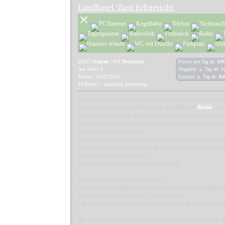
Landhotel 'Zum Erbgericht'
01833
Stolpen / OT Heeselicht
Person pro Tag ab:
63€
Am Markt 8
Doppelzi. p. Tag ab:
1
Telefon: 0359732290
Einzelzi. p. Tag ab:
83
24 Betten + zusätzlich Aufbettung
Unser gemütliches familiengeführtes Landhotel mit Terasse un
Kinderspielplatz,liegt am Polenztal,in der Nähe der
Bastei
, den
Hohnstein und Stolpen. Lassen Sie sich mit unserer sächsischen
den heimischen Wildspezialitäten verwöhnen und genießen Sie
komfortablen Hotelzimmer.
Das Hotel ist ein idealer Ausgangspunkt zum Wandern und Klett
Sächsische Schweiz, für Fahrten in die Kunst- und Kulturstadt
Umgebung, sowie nach Prag.
Der Internetzugang ist über WLAN möglich.
Sonderangebot "Schlemmerwoche":
- 4,5,6,7 Nächte+ Begrüßungssekt+ Frühstücksbuffet+ Halbpensi
Königstein und Burg Stoplen + WLAN u.v.m.
- ab 456,00 Euro p.P. im Doppelzimmer oder ab 536,00 Euro
Der Landestourismusverband Sachsen kürte unser Haus zum "Gäs