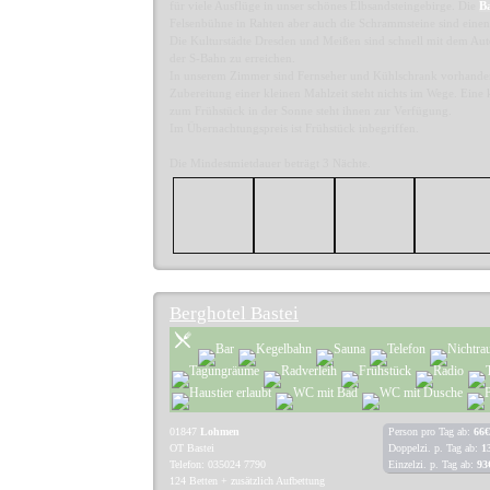
für viele Ausflüge in unser schönes Elbsandsteingebirge. Die
Ba
Felsenbühne in Rahten aber auch die Schrammsteine sind einen
Die Kulturstädte Dresden und Meißen sind schnell mit dem Aut
der S-Bahn zu erreichen.
In unserem Zimmer sind Fernseher und Kühlschrank vorhande
Zubereitung einer kleinen Mahlzeit steht nichts im Wege. Eine k
zum Frühstück in der Sonne steht ihnen zur Verfügung.
Im Übernachtungspreis ist Frühstück inbegriffen.
Die Mindestmietdauer beträgt 3 Nächte.
Berghotel Bastei
01847
Lohmen
Person pro Tag ab:
66€
OT Bastei
Doppelzi. p. Tag ab:
1
Telefon: 035024 7790
Einzelzi. p. Tag ab:
93
124 Betten + zusätzlich Aufbettung