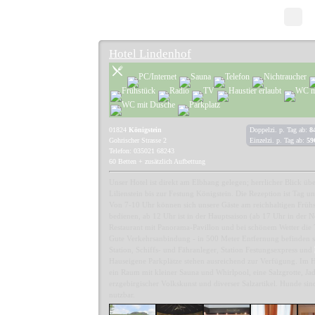
Hotel Lindenhof
01824
Königstein
Doppelzi. p. Tag ab:
8
Gohrischer Strasse 2
Einzelzi. p. Tag ab:
59
Telefon: 035021 68243
60 Betten + zusätzlich Aufbettung
Unser Hotel ist direkt am Elbhang gelegen; herrlicher Blick üb
Lilienstein bis zur Festung Königstein. Die Rezeption ist Tag un
Von 7-10 Uhr können sich unsere Gäste am reichhaltigen Frühs
bedienen, ab 12 Uhr ist in der Hauptsaison (ab 17 Uhr in der 
Restaurant mit Panorama-Pavillon und bei schönem Wetter die T
Gute Verkehrsanbindung - in 500 Meter Entfernung befinden 
Station, Schiffs- und Fähranleger, Station Festungsexpress und
Hauseigene Parkplätze stehen ausreichend zur Verfügung. Im H
ein Raum mit kleiner Sauna und Whirlpool, eine Salzgrotte, J
erzgebirgischer Volkskunst und diverser Salzartikel. Hunde si
nutzbar.