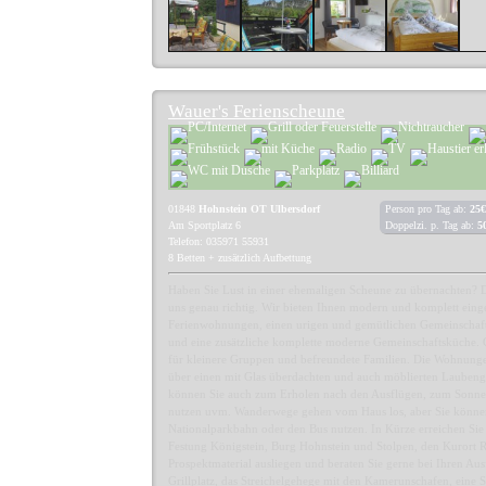
Wauer's Ferienscheune
01848
Hohnstein OT Ulbersdorf
Person pro Tag ab:
25€
Am Sportplatz 6
Doppelzi. p. Tag ab:
5
Telefon: 035971 55931
8 Betten + zusätzlich Aufbettung
Haben Sie Lust in einer ehemaligen Scheune zu übernachten? D
uns genau richtig. Wir bieten Ihnen modern und komplett einge
Ferienwohnungen, einen urigen und gemütlichen Gemeinschaf
und eine zusätzliche komplette moderne Gemeinschaftsküche. 
für kleinere Gruppen und befreundete Familien. Die Wohnunge
über einen mit Glas überdachten und auch möblierten Laubeng
können Sie auch zum Erholen nach den Ausflügen, zum Sonn
nutzen uvm. Wanderwege gehen vom Haus los, aber Sie könne
Nationalparkbahn oder den Bus nutzen. In Kürze erreichen Sie
Festung Königstein, Burg Hohnstein und Stolpen, den Kurort R
Prospektmaterial ausliegen und beraten Sie gerne bei Ihren A
Grillplatz, das Streichelgehege mit den Kamerunschafen, eine St