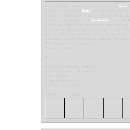
Das familiengeführte Berghotel & Panoramarestaurant
Bastei
li
einzigartiger Lage auf dem
Bastei
-Felsplateau mitten im Herze
Nationalparks Sächsische Schweiz. Hoch über dem romantische
umgeben von der weltberühmten
Basteibrücke
, von prachtvol
und geheimnisvollen Wäldern logieren Sie hier in bester Lage. 
64 modern eingerichtete Zimmer, teilweise mit Blick in die Fels
Panoramarestaurant mit herrlichem Elbblick, Biergärten & Som
eine Wellness-Oase und Panorama-Saunalandschaft, Bowlingba
Hochzeitsangebote/Trauungen, Räumlichkeiten für Festlichkeit
Wanderwege ab Hotel.
Ihre Vorteile bei uns:
reichhaltiges Frühstücksbuffet inklusive
kostenfreie Getränke in der Minibar
WLAN kostenfrei
24 Stunden Rezeptionsdienst
Gästekarte Sächsische Schweiz
#Direktbuchung möglich