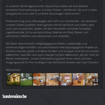
In unserem denkmalgeschützten Bauernhaus bieten wir eine liebevoll
renovierte Ferienwohnung an. Auf dem Anders - Hof können Sie auch in einer
mongolischen Jurte oder in unserem Zirkuswagen übernachten.
Ferienwohnung, Jurte, Zirkuswagen sind nicht nur Unterkünfte - wir vermieten
unseren Gästen praktisch einen ganzen Hof mit viel Raum zum toben, aber
auch zum ausspannen, spielen auf dem Heuboden, Schaukel, Sandplatz,
Lagerfeuerstelle, 26 ha wunderschönes Gelände mit Wald, Wiesen und
zahlreichen Hoftieren zum beobachten und streicheln...
Wir bieten Reitunterricht, Heilpädagogisches Reiten, traditionelles und
berittenes Bogenschießen und verschiedene erlebnispädagogische Projekte an.
Einzelne Urlauber, große und kleine Familien und Gruppen sind bei uns herzlich
willkommen. Natürlich sind auch Urlauber herzlich willkommen, die sich nicht für
Pferde interessieren. Unsere Ferienwohnung bietet Ihnen einen schönen
Ausgangspunkt für Ihre Ausflüge in die Sächsische Schweiz oder nach Dresden.
#Bauernhof
Sonderwünsche