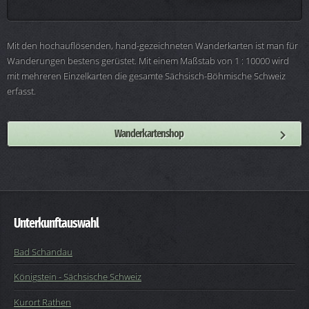
Mit den hochauflösenden, hand-gezeichneten Wanderkarten ist man für
Wanderungen bestens gerüstet. Mit einem Maßstab von 1 : 10000 wird
mit mehreren Einzelkarten die gesamte Sächsisch-Böhmische Schweiz
erfasst.
Wanderkartenshop
Unterkunftauswahl
Bad Schandau
Königstein - Sächsische Schweiz
Kurort Rathen