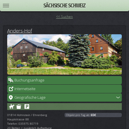
SÄCHSISCHE SCHWEIZ
<< Suchen
Anders-Hof
Buchungsanfrage
Internetseite
Geografische Lage
01814
Hohnstein / Ehrenberg
Objekt pro Tag ab:
65€
Hauptstrasse 88
Telefon: 035975 80719
20 Betten + zusätzlich Aufbettung