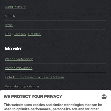
Kurort Wehlen
Sebnitz
Pirna
Elbe
-
Sachsen
-
Dresden
Infocenter
Wanderkartenshop
Prospektdownload
Unterkunft Böhmisch Sächsische Schweiz
Veranstaltungskalender
Kontakt