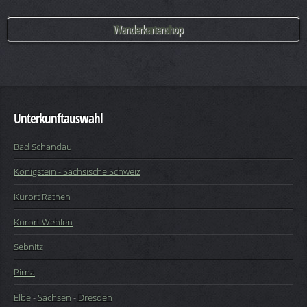
Wanderkartenshop
Unterkunftauswahl
Bad Schandau
Königstein - Sächsische Schweiz
Kurort Rathen
Kurort Wehlen
Sebnitz
Pirna
Elbe
-
Sachsen
-
Dresden