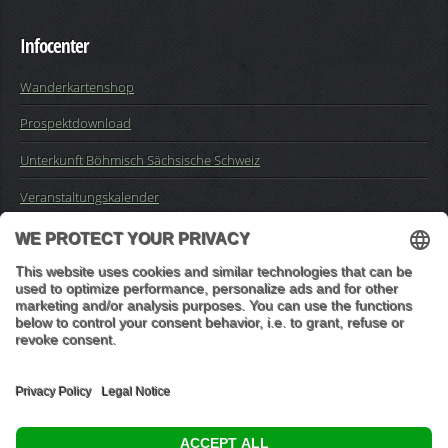
Infocenter
Wanderkartenshop
Prospektdownload
Unterkunft Böhmisch Sächsische Schweiz
Veranstaltungskalender
Kontakt
Impressum
Buchungsanfrage
Mail an die Redaktion
"In den Wäldern sind Dinge, über die nachzudenken man jahrelang
im Moos liegen könnte." (Franz Kafka)