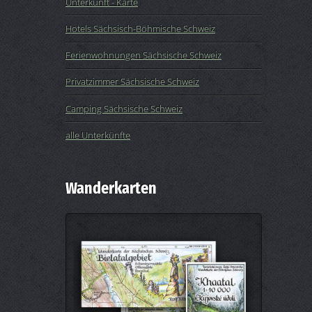
Unterkunft - Karte
Hotels Sächsisch-Böhmische Schweiz
Ferienwohnungen Sächsische Schweiz
Privatzimmer Sächsische Schweiz
Camping Sächsische Schweiz
alle Unterkünfte
Wanderkarten