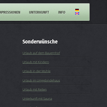
MPRESSIONEN
UNTERKUNFT
INFO
Sonderwünsche
Urlaub auf dem Bauernhof
Urlaub mit Kindern
Urlaub in der Mühle
Urlaub im Umgebindehaus
Urlaub mit Reiten
Unterkunft mit Sauna