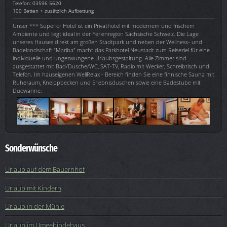
Telefon: 03596 5620
100 Betten + zusätzlich Aufbettung
Unser *** Superior Hotel ist ein Privathotel mit modernem und frischem
Ambiente und liegt ideal in der Ferienregion Sächsische Schweiz. Die Lage
unseres Hauses direkt am großen Stadtpark und neben der Wellness- und
Badelandschaft "Mariba" macht das Parkhotel Neustadt zum Reiseziel für eine
individuelle und ungezwungene Urlaubsgestaltung. Alle Zimmer sind
ausgestattet mit Bad/Dusche/WC, SAT-TV, Radio mit Wecker, Schreibtisch und
Telefon. Im hauseigenen WellRelax - Bereich finden Sie eine finnische Sauna mit
Ruheraum, Kneippbecken und Erlebnisduschen sowie eine Badestube mit
Duowanne.
Sonderwünsche
Urlaub auf dem Bauernhof
Urlaub mit Kindern
Urlaub in der Mühle
Urlaub im Umgebindehaus