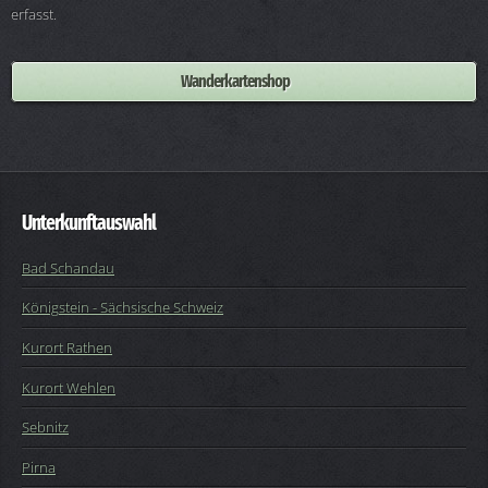
erfasst.
Wanderkartenshop
Unterkunftauswahl
Bad Schandau
Königstein - Sächsische Schweiz
Kurort Rathen
Kurort Wehlen
Sebnitz
Pirna