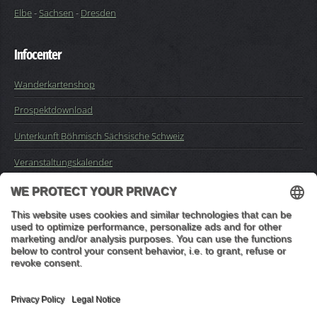
Elbe
-
Sachsen
-
Dresden
Infocenter
Wanderkartenshop
Prospektdownload
Unterkunft Böhmisch Sächsische Schweiz
Veranstaltungskalender
Kontakt
Impressum
Buchungsanfrage
Mail an die Redaktion