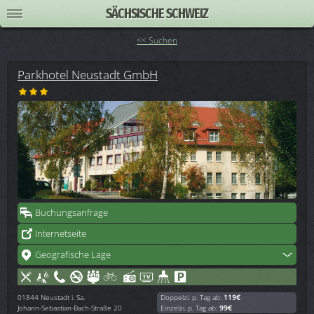
SÄCHSISCHE SCHWEIZ
<< Suchen
Parkhotel Neustadt GmbH
Buchungsanfrage
Internetseite
Geografische Lage
01844
Neustadt i. Sa.
Doppelzi. p. Tag ab:
119€
Johann-Sebastian-Bach-Straße 20
Einzelzi. p. Tag ab:
99€