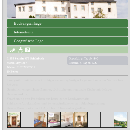
Buchungsanfrage
Internetseite
Geografische Lage
01855
Sebnitz OT Schönbach
Doppelzi. p. Tag ab:
84€
Martin-May-Str.7
Einzelzi. p. Tag ab:
56€
Telefon: 0152 22582717
10 Betten
Landgasthof mit Pension in ruhiger verkehrsgünstiger Lage am Rande der Sächsischen
Schweiz;
Gemütllich eingerichtete Zimmer, sächsische und regionale Küche mit deftiger
Hausmannskost;
Verarbeitung von Produkten aus hauseigener Landwirtschaft;
Zahlreiche Attraktivitäten und Sehenswürdigkeiten zur Urlaubsgestaltung.
Unsere Pension ist vom 01.April bis 02.November geöffnet.