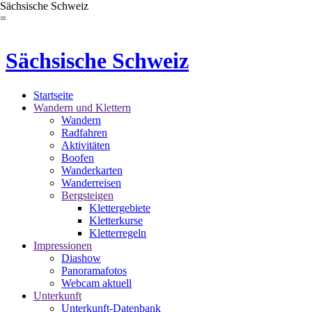
Sächsische Schweiz
=
Sächsische Schweiz
Startseite
Wandern und Klettern
Wandern
Radfahren
Aktivitäten
Boofen
Wanderkarten
Wanderreisen
Bergsteigen
Klettergebiete
Kletterkurse
Kletterregeln
Impressionen
Diashow
Panoramafotos
Webcam aktuell
Unterkunft
Unterkunft-Datenbank