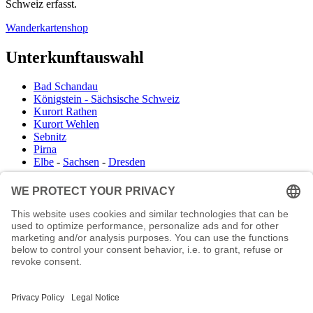
Schweiz erfasst.
Wanderkartenshop
Unterkunftauswahl
Bad Schandau
Königstein - Sächsische Schweiz
Kurort Rathen
Kurort Wehlen
Sebnitz
Pirna
Elbe
-
Sachsen
-
Dresden
Infocenter
Wanderkartenshop
Prospektdownload
Unterkunft Böhmisch Sächsische Schweiz
Veranstaltungskalender
Kontakt