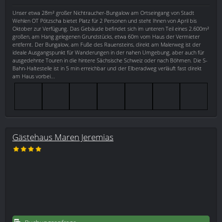
Unser etwa 28m² großer Nichtraucher-Bungalow am Ortseingang von Stadt
Wehlen OT Pötzscha bietet Platz für 2 Personen und steht Ihnen von April bis
Oktober zur Verfügung. Das Gebäude befindet sich im unteren Teil eines 2.600m²
großen, am Hang gelegenen Grundstücks, etwa 60m vom Haus der Vermieter
entfernt. Der Bungalow, am Fuße des Rauensteins, direkt am Malerweg ist der
ideale Ausgangspunkt für Wanderungen in der nahen Umgebung, aber auch für
ausgedehnte Touren in die hintere Sächsische Schweiz oder nach Böhmen. Die S-
Bahn-Haltestelle ist in 5 min erreichbar und der Elberadweg verläuft fast direkt
am Haus vorbei...
Gästehaus Maren Jeremias