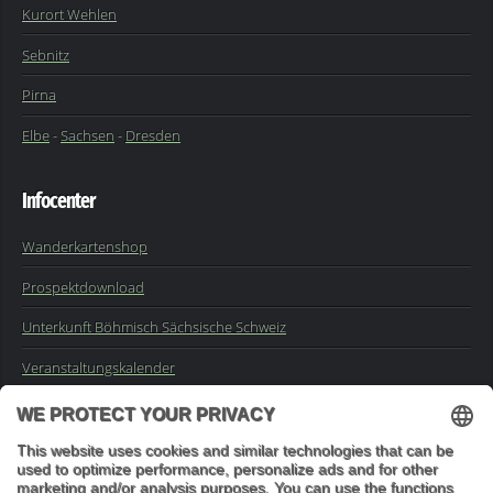
Kurort Wehlen
Sebnitz
Pirna
Elbe
-
Sachsen
-
Dresden
Infocenter
Wanderkartenshop
Prospektdownload
Unterkunft Böhmisch Sächsische Schweiz
Veranstaltungskalender
Kontakt
Impressum