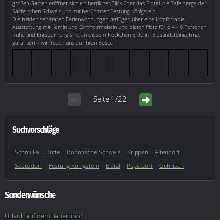
großen Garten eröffnet sich ein herrlicher Blick über das Elbtal, die Tafelberge der
Sächsischen Schweiz und zur berühmten Festung Königstein.
Die beiden separaten Ferienwohnungen verfügen über eine komfortable
Ausstattung mit Kamin und Echtholzmöbeln und bieten Platz für je 4 - 6 Personen.
Ruhe und Entspannung sind an diesem Fleckchen Erde im Elbsandsteingebirge
garantiert - wir freuen uns auf Ihren Besuch.
Seite 1/22
Suchvorschläge
Schmilka
Hütte
Böhmische Schweiz
Krippen
Altendorf
Saupsdorf
Festung Königstein
Elbtal
Papstdorf
Gohrisch
Sonderwünsche
Urlaub auf dem Bauernhof