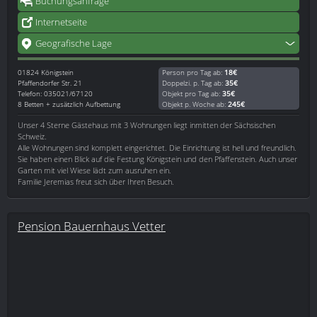
Buchungsanfrage
Internetseite
Geografische Lage
01824
Königstein
Person pro Tag ab:
18€
Pfaffendorfer Str. 21
Doppelzi. p. Tag ab:
35€
Telefon: 035021/67120
Objekt pro Tag ab:
35€
8 Betten + zusätzlich Aufbettung
Objekt p. Woche ab:
245€
Unser 4 Sterne Gästehaus mit 3 Wohnungen liegt inmitten der Sächsischen
Schweiz.
Alle Wohnungen sind komplett eingerichtet. Die Einrichtung ist hell und freundlich.
Sie haben einen Blick auf die Festung Königstein und den Pfaffenstein. Auch unser
Garten mit viel Wiese lädt zum ausruhen ein.
Familie Jeremias freut sich über Ihren Besuch.
Pension Bauernhaus Vetter