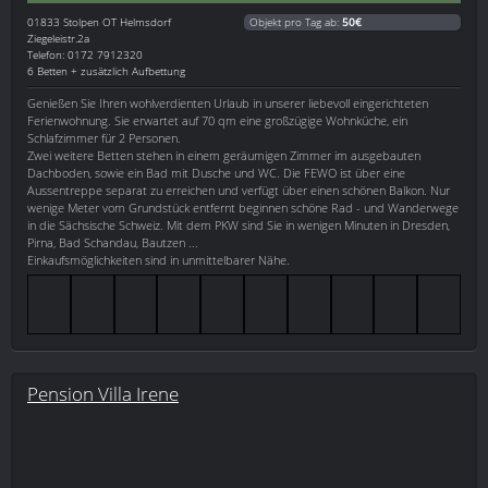
01833
Stolpen OT Helmsdorf
Objekt pro Tag ab:
50€
Ziegeleistr.2a
Telefon: 0172 7912320
6 Betten + zusätzlich Aufbettung
Genießen Sie Ihren wohlverdienten Urlaub in unserer liebevoll eingerichteten
Ferienwohnung. Sie erwartet auf 70 qm eine großzügige Wohnküche, ein
Schlafzimmer für 2 Personen.
Zwei weitere Betten stehen in einem geräumigen Zimmer im ausgebauten
Dachboden, sowie ein Bad mit Dusche und WC. Die FEWO ist über eine
Aussentreppe separat zu erreichen und verfügt über einen schönen Balkon. Nur
wenige Meter vom Grundstück entfernt beginnen schöne Rad - und Wanderwege
in die Sächsische Schweiz. Mit dem PKW sind Sie in wenigen Minuten in Dresden,
Pirna, Bad Schandau, Bautzen ...
Einkaufsmöglichkeiten sind in unmittelbarer Nähe.
Pension Villa Irene