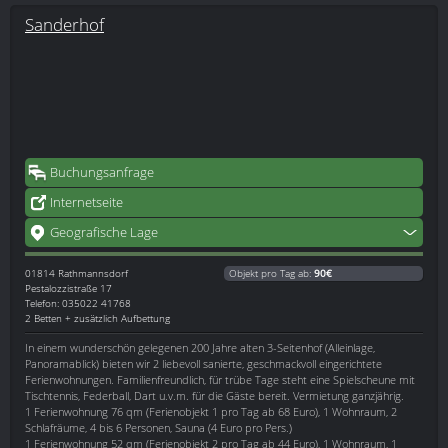
Sanderhof
Buchungsanfrage
Internetseite
Geografische Lage
01814
Rathmannsdorf
Objekt pro Tag ab:
90€
Pestalozzistraße 17
Telefon: 035022 41768
2 Betten + zusätzlich Aufbettung
In einem wunderschön gelegenen 200 Jahre alten 3-Seitenhof (Alleinlage,
Panoramablick) bieten wir 2 liebevoll sanierte, geschmackvoll eingerichtete
Ferienwohnungen. Familienfreundlich, für trübe Tage steht eine Spielscheune mit
Tischtennis, Federball, Dart u.v.m. für die Gäste bereit. Vermietung ganzjährig.
1 Ferienwohnung 76 qm (Ferienobjekt 1 pro Tag ab 68 Euro), 1 Wohnraum, 2
Schlafräume, 4 bis 6 Personen, Sauna (4 Euro pro Pers.)
1 Ferienwohnung 52 qm (Ferienobjekt 2 pro Tag ab 44 Euro), 1 Wohnraum, 1