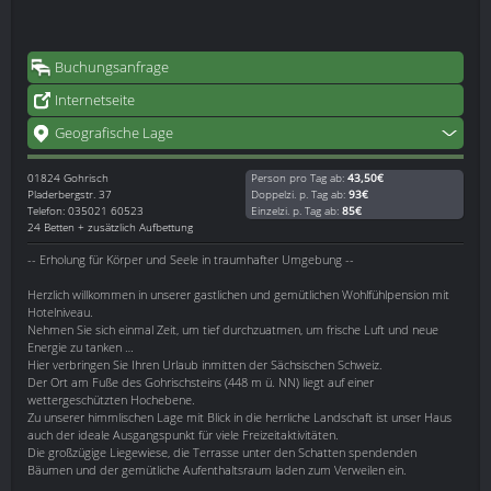
Buchungsanfrage
Internetseite
Geografische Lage
01824
Gohrisch
Person pro Tag ab:
43,50€
Pladerbergstr. 37
Doppelzi. p. Tag ab:
93€
Telefon: 035021 60523
Einzelzi. p. Tag ab:
85€
24 Betten + zusätzlich Aufbettung
-- Erholung für Körper und Seele in traumhafter Umgebung --
Herzlich willkommen in unserer gastlichen und gemütlichen Wohlfühlpension mit
Hotelniveau.
Nehmen Sie sich einmal Zeit, um tief durchzuatmen, um frische Luft und neue
Energie zu tanken …
Hier verbringen Sie Ihren Urlaub inmitten der Sächsischen Schweiz.
Der Ort am Fuße des Gohrischsteins (448 m ü. NN) liegt auf einer
wettergeschützten Hochebene.
Zu unserer himmlischen Lage mit Blick in die herrliche Landschaft ist unser Haus
auch der ideale Ausgangspunkt für viele Freizeitaktivitäten.
Die großzügige Liegewiese, die Terrasse unter den Schatten spendenden
Bäumen und der gemütliche Aufenthaltsraum laden zum Verweilen ein.