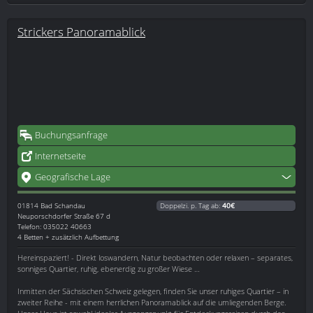
Strickers Panoramablick
Buchungsanfrage
Internetseite
Geografische Lage
01814
Bad Schandau
Doppelzi. p. Tag ab:
40€
Neuporschdorfer Straße 67 d
Telefon: 035022 40663
4 Betten + zusätzlich Aufbettung
Hereinspaziert! - Direkt loswandern, Natur beobachten oder relaxen – separates,
sonniges Quartier, ruhig, ebenerdig zu großer Wiese …
Inmitten der Sächsischen Schweiz gelegen, finden Sie unser ruhiges Quartier – in
zweiter Reihe - mit einem herrlichen Panoramablick auf die umliegenden Berge.