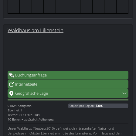
Waldhaus am Lilienstein
Buchungsanfrage
Internetseite
Geografische Lage
01824
Königstein
Objekt pro Tag ab:
130€
Ebenheit 1
Telefon: 0173 9065404
10 Betten + zusätzlich Aufbettung
Unser Waldhaus (Neubau 2010) befindet sich in traumhafter Natur- und
Bergkulisse im Ortsteil Ebenheit am Fuße des Liliensteins. Vom Haus und dem