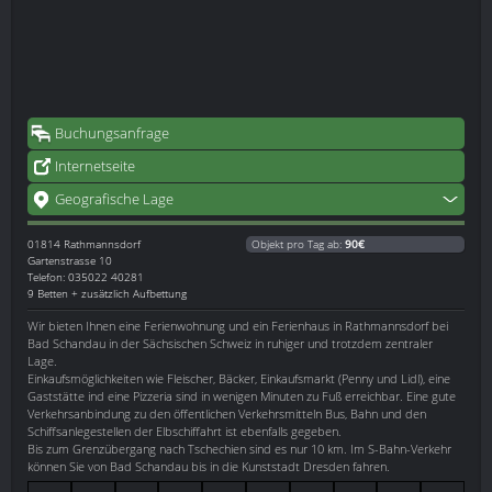
Buchungsanfrage
Internetseite
Geografische Lage
01814
Rathmannsdorf
Objekt pro Tag ab:
90€
Gartenstrasse 10
Telefon: 035022 40281
9 Betten + zusätzlich Aufbettung
Wir bieten Ihnen eine Ferienwohnung und ein Ferienhaus in Rathmannsdorf bei
Bad Schandau in der Sächsischen Schweiz in ruhiger und trotzdem zentraler
Lage.
Einkaufsmöglichkeiten wie Fleischer, Bäcker, Einkaufsmarkt (Penny und Lidl), eine
Gaststätte ind eine Pizzeria sind in wenigen Minuten zu Fuß erreichbar. Eine gute
Verkehrsanbindung zu den öffentlichen Verkehrsmitteln Bus, Bahn und den
Schiffsanlegestellen der Elbschiffahrt ist ebenfalls gegeben.
Bis zum Grenzübergang nach Tschechien sind es nur 10 km. Im S-Bahn-Verkehr
können Sie von Bad Schandau bis in die Kunststadt Dresden fahren.