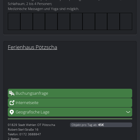
Schlafraum, 2 bis 4 Personen;
Medizinische Massagen und Yoga sind möglich.
Ferienhaus Pötzscha
Buchungsanfrage
Internetseite
Geografische Lage
01829
Stadt Wehlen OT Pötzscha
Objekt pro Tag ab:
45€
Robert-Sterl-Straße 16
Telefon: 0172 3688847
2 Betten