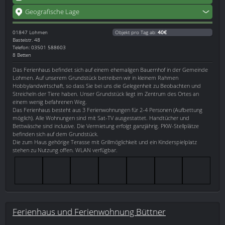
Geografische Lage
01847
Lohmen
Objekt pro Tag ab:
40€
Basteistr. 48
Telefon: 03501 588603
8 Betten
Das Ferienhaus befindet sich auf einem ehemaligen Bauernhof in der Gemeinde
Lohmen. Auf unserem Grundstück betreiben wir in kleinem Rahmen
Hobbylandwirtschaft, so dass Sie bei uns die Gelegenheit zu Beobachten und
Streicheln der Tiere haben. Unser Grundstück liegt im Zentrum des Ortes an
einem wenig befahrenen Weg.
Das Ferienhaus besteht aus 3 Ferienwohnungen für 2-4 Personen (Aufbettung
möglich). Alle Wohnungen sind mit Sat-TV ausgestattet. Handtücher und
Bettwäsche sind inclusive. Die Vermietung erfolgt ganzjährig. PKW-Stellplätze
befinden sich auf dem Grundstück.
Die zum Haus gehörige Terasse mit Grillmöglichkeit und ein Kinderspielplatz
stehen zu Nutzung offen. WLAN verfügbar.
Ferienhaus und Ferienwohnung Büttner