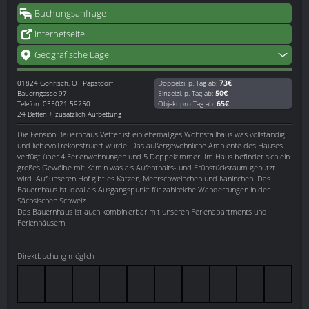
Buchungsanfrage
Internetseite
Geografische Lage
01824
Gohrisch, OT Papstdorf
Doppelzi. p. Tag ab:
73€
Bauerngasse 97
Einzelzi. p. Tag ab:
50€
Telefon: 035021 59250
Objekt pro Tag ab:
65€
24 Betten + zusätzlich Aufbettung
Die Pension Bauernhaus Vetter ist ein ehemaliges Wohnstallhaus was vollständig
und liebevoll rekonstruiert wurde. Das außergewöhnliche Ambiente des Hauses
verfügt über 4 Ferienwohnungen und 5 Doppelzimmer. Im Haus befindet sich ein
großes Gewölbe mit Kamin was als Aufenthalts- und Frühstücksraum genutzt
wird. Auf unseren Hof gibt es Katzen, Mehrschweinchen und Kaninchen. Das
Bauernhaus ist ideal als Ausgangspunkt für zahlreiche Wanderrungen in der
Sächsischen Schweiz.
Das Bauernhaus ist auch kombinierbar mit unseren Ferienapartments und
Ferienhäusern.
Direktbuchung möglich