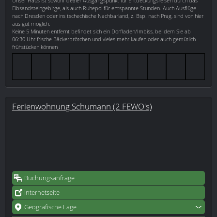
Unser Haus ist sowohl idealer Ausgangspunkt für Entdeckungsreisen durch das
Elbsandsteingebirge, als auch Ruhepol für entspannte Stunden. Auch Ausflüge
nach Dresden oder ins tschechische Nachbarland, z. Bsp. nach Prag, sind von hier
aus gut möglich.
Keine 5 Minuten entfernt befindet sich ein Dorfladen/Imbiss, bei dem Sie ab
06:30 Uhr frische Bäckerbrötchen und vieles mehr kaufen oder auch gemütlich
frühstücken können
Ferienwohnung Schumann (2 FEWO's)
Buchungsanfrage
Internetseite
Geografische Lage