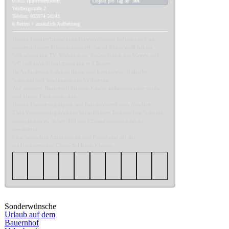
01855
Hinterhermsdorf
Objekt pro Tag ab:
30€
Weifbergstraße 2
Telefon: 035974 50243
6 Betten + zusätzlich Aufbettung
Unsere familienfreundliche Ferienwohnung befindet sich im
wunderschönen Hinterhermsdorf. Sie ist 80qm groß hat ein
Wohnraum mit TV, Wohnküche, Sanitärberich mit Wanne und
WC und zwei Schlafräume mit je 3 Betten.
Im Außenbereich stehen ihnen eine Liegewiese, Grillecke,
Schaukel und Sandkasten zur Verfügung.
Auf unserem Bauernhof können Kinder außerdem viele große
und kleine Tiere entdecken.
Unsere Umgebung eignet sich hervorragend zum Wandern.
Zwei Wanderübergänge zur benachbarten Böhmischen Schweiz
ermöglichen es, diesen Teil des Elbsandsteingebirges zu
erwandern.
Eine besondere Attraktion ist eine Bootsfahrt auf der
wildromantischen Obere-Schleuse-Klamm.
Sonderwünsche
Urlaub auf dem
Bauernhof