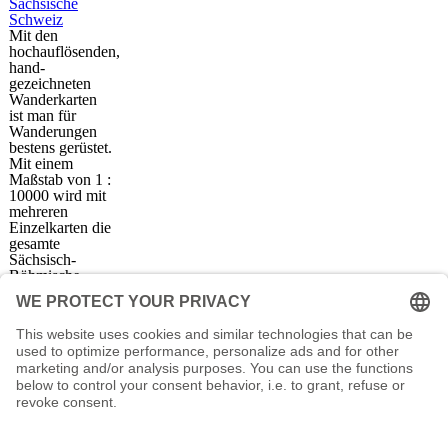
Mit den
hochauflösenden,
hand-
gezeichneten
Wanderkarten
ist man für
Wanderungen
bestens gerüstet.
Mit einem
Maßstab von 1 :
10000 wird mit
mehreren
Einzelkarten die
gesamte
Sächsisch-
Böhmische
Schweiz erfasst.
Wanderkartenshop
Unterkunftauswahl
Infocenter
Bad Schandau
Wanderkartenshop
Königstein -
Prospektdownload
Sächsische Schweiz
Unterkunft Böhmisch
Kurort Rathen
Sächsische Schweiz
Kurort Wehlen
Veranstaltungskalender
Sebnitz
Kontakt
Pirna