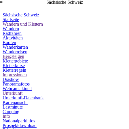
=
Sächsische Schweiz
Sächsische Schweiz
Startseite
Wandern und Klettern
Wandern
Radfahren
Aktivitäten
Boofen
Wanderkarten
Wanderreisen
Bergsteigen
Klettergebiete
Kletterkurse
Kletterregeln
Impressionen
Diashow
Panoramafotos
Webcam aktuell
Unterkunft
Unterkunft-Datenbank
Kartenansicht
Lastminute
Camping
Info
Nationalparkinfos
Prospektdownload