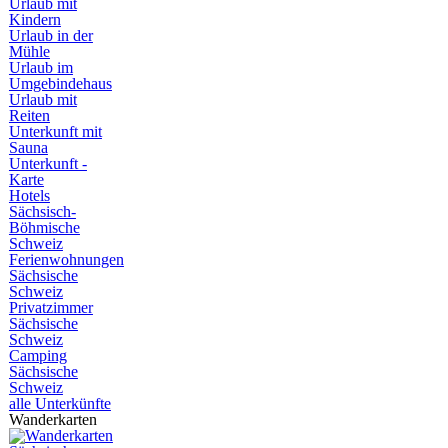
Urlaub mit
Kindern
Urlaub in der
Mühle
Urlaub im
Umgebindehaus
Urlaub mit
Reiten
Unterkunft mit
Sauna
Unterkunft -
Karte
Hotels
Sächsisch-
Böhmische
Schweiz
Ferienwohnungen
Sächsische
Schweiz
Privatzimmer
Sächsische
Schweiz
Camping
Sächsische
Schweiz
alle Unterkünfte
Wanderkarten