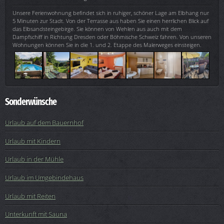
Unsere Ferienwohnung befindet sich in ruhiger, schöner Lage am Elbhang nur
5 Minuten zur Stadt. Von der Terrasse aus haben Sie einen herrlichen Blick auf
das Elbsandsteingebirge. Sie können von Wehlen aus auch mit dem
Dampfschiff in Richtung Dresden oder Böhmische Schweiz fahren. Von unseren
Wohnungen können Sie in die 1. und 2. Etappe des Malerweges einsteigen.
Sonderwünsche
Urlaub auf dem Bauernhof
Urlaub mit Kindern
Urlaub in der Mühle
Urlaub im Umgebindehaus
Urlaub mit Reiten
Unterkunft mit Sauna