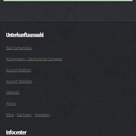
Unterkunftauswahl
Bad Schandau
Königstein - Sächsische Schweiz
Kurort Rathen
Kurort Wehlen
Sebnitz
Pirna
Elbe
-
Sachsen
-
Dresden
Infocenter