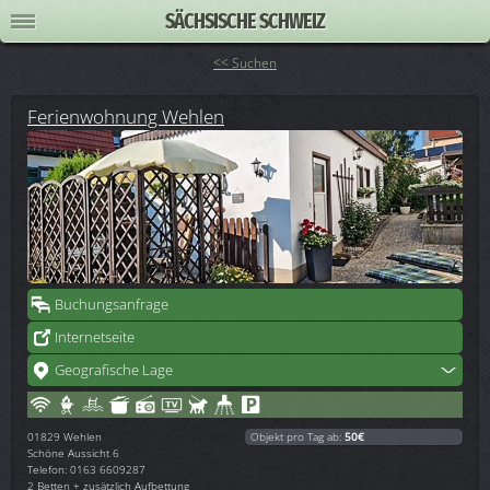
SÄCHSISCHE SCHWEIZ
<< Suchen
Ferienwohnung Wehlen
Buchungsanfrage
Internetseite
Geografische Lage
01829
Wehlen
Objekt pro Tag ab:
50€
Schöne Aussicht 6
Telefon: 0163 6609287
2 Betten + zusätzlich Aufbettung