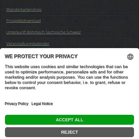
Wanderkartenshop
Prospektdownload
Unterkunft Böhmisch Sächsische Schweiz
Veranstaltungskalender
Kontakt
Impressum
Buchungsanfrage
Mail an die Redaktion
"In den Wäldern sind Dinge, über die nachzudenken man jahrelang
im Moos liegen könnte." (Franz Kafka)