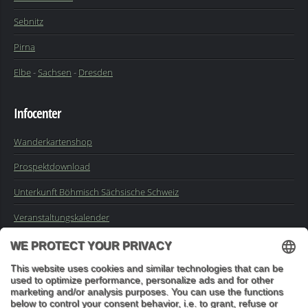
Sebnitz
Pirna
Elbe
-
Sachsen
-
Dresden
Infocenter
Wanderkartenshop
Prospektdownload
Unterkunft Böhmisch Sächsische Schweiz
Veranstaltungskalender
Kontakt
Impressum