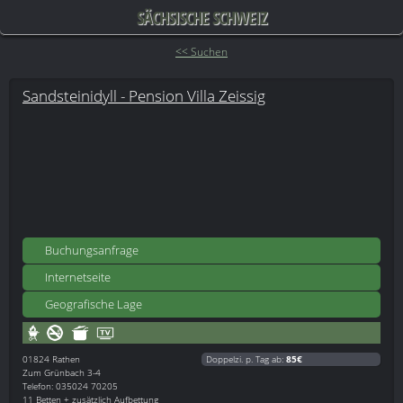
SÄCHSISCHE SCHWEIZ
<< Suchen
Sandsteinidyll - Pension Villa Zeissig
Buchungsanfrage
Internetseite
Geografische Lage
01824
Rathen
Doppelzi. p. Tag ab:
85€
Zum Grünbach 3-4
Telefon: 035024 70205
11 Betten + zusätzlich Aufbettung