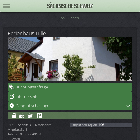
SÄCHSISCHE SCHWEIZ
<< Suchen
Ferienhaus Hille
Buchungsanfrage
Internetseite
Geografische Lage
01855
Sebnitz, OT Mittelndorf
Objekt pro Tag ab:
40€
Mittelstraße 3
Telefon: 035022 40561
5 Betten