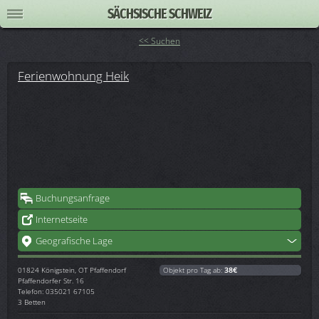
SÄCHSISCHE SCHWEIZ
<< Suchen
Ferienwohnung Heik
Buchungsanfrage
Internetseite
Geografische Lage
01824
Königstein, OT Pfaffendorf
Objekt pro Tag ab:
38€
Pfaffendorfer Str. 16
Telefon: 035021 67105
3 Betten