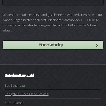
Mit den hochauflösenden, hand-gezeichneten Wanderkarten ist man für
Wanderungen bestens gerüstet. Mit einem Maßstab von 1 : 10000 wird
mit mehreren Einzelkarten die gesamte Sächsisch-Böhmische Schweiz
erfasst.
Wanderkartenshop
Unterkunftauswahl
Bad Schandau
Königstein - Sächsische Schweiz
Kurort Rathen