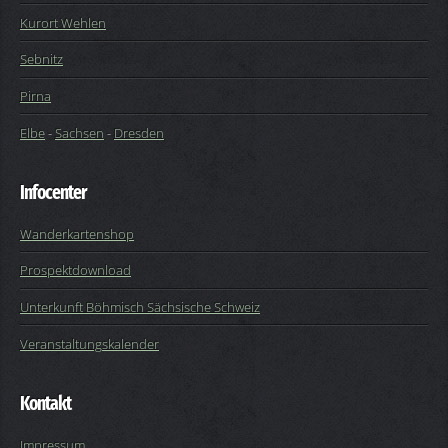
Kurort Wehlen
Sebnitz
Pirna
Elbe
-
Sachsen
-
Dresden
Infocenter
Wanderkartenshop
Prospektdownload
Unterkunft Böhmisch Sächsische Schweiz
Veranstaltungskalender
Kontakt
Impressum