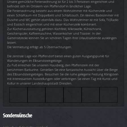
Unsere gemütliche Ferienwohnung ist für 2 bis 3 Personen eingerichtet und
befindet sich im Ortskern von Pfaffendorf in ländlicher Lage.
Die Ferienwohnung besteht aus einem Wohnzimmer mit Küchenzeile und
einen Schlafraum mit Doppelbett und Schlafcouch. Ein kleines Badezimmer mit
Dusche und WC gehört ebenfalls dazu. Das Wohnzimmer ist mit Sofa, TV,Radio
und Esstisch eingerichtet und mit einer Küchenzeile kombiniert.
Zur Küchenausstattung gehören Kochfeld, Mikrowelle, Kühlschrank,
Geschirrspüler, Kaffeemaschine, Wasserkocher und Toaster. In der
Gartensitzecke können Sie an schönen Tagen Ihre Urlaubsabende ausklingen
lassen.
Die Vermietung erfolgt ab 5 Übernachtungen.
Die zentrale Lage von Pfaffendorf bietet einen guten Ausgangspunkt für
Wanderungen im Elbsandsteingebirge.
Zu Fuß erreichen Sie unseren Hausberg, den Pfaffenstein mit der
berühmten Barbarine. Genießen Sie eine fantastische Aussicht über die Berge
des Elbsandsteingebirges. Besuchen Sie die nahe gelegene Festung Königstein
mit interessanten Ausstellungen oder verbringen Sie einen Tag mit Kunst und
Kultur in unserer Landeshauptstadt Dresden.
Sonderwünsche