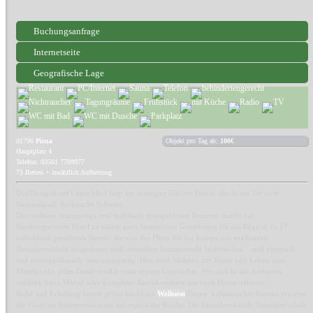
Buchungsanfrage
Internetseite
Geografische Lage
01796
Pirna
Objekt pro Tag ab:
100€
Hauptplatz 4
Telefon: 03501 7709077
73 Betten + zusätzlich Aufbettung
Das Designhotel Laurichhof liegt am sonnigen Elbufer Pirnas, direkt am Tor zum
Nationalpark Sächsische Schweiz.
Das weltweit einzigartige und mehrfach preisgekrönte Konzept macht das
familiengeführte Hotel zu einem ganz besonderen Geheimtipp für die Region: In 27
individuell gestalteten Suiten, die von der Fliese bis zur Lampe mit exklusiven
Designermöbeln ausgestattet sind, entstehen faszinierende Wohnwelten – mal verspielt,
mal avantgardistisch, stets einzigartig. Hier wird Wohnen zur Kunst und Leben zum
Mittelpunkt, jedes Detail erzählt seine eigene Geschichte. Wer sich in das Ambiente
verliebt, kann Möbel oder komplette Raumkonzepte mit nach Hause nehmen.
Ruhe und Erholung bieten privat buchbare
Wellness
-Oasen, kulinarischer Genuss erwartet
die Gäste im Spitzenrestaurant mit regionaler Küche. Die beeindruckende Naturlandschaft