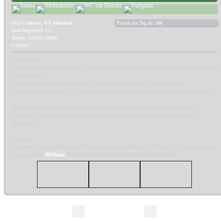
01855
Sebnitz, OT Altendorf
Person pro Tag ab:
50€
Zum Hegebusch 1 a
Telefon: 035022-50480
0 Betten
Liebe Gäste,
in meinem Hauseigenen Studio "Villa der Sinne" dreht sich alles um Ihr Wohlbefinden von
Kopf bis Fuss.
Genießen Sie erholsame Massagen, verwöhnende Kosmetik, regenerierende
Anwendungen nach Dr. h.c. P. Jentschura sowie kraftschöpfende Hand- und Fusspflege.
Mit ganzem Herzen bin ich für Sie da und möchten Sie ein Stück auf Ihrem Weg
begleiten. Die gesundheitsfördernden Anwendungen bieten dabei das besondere
Highlight!
Achtung:
In unserem Haus gibt es keine Übernachtungsmöglichkeit für Urlauber. Ich empfange nur
Tagesgäste für
Wellness
-Anwendungen nach terminlicher Vereinbarung.
Seite 1/1