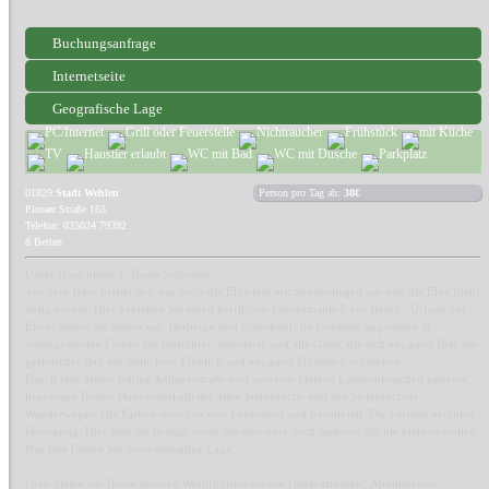
Buchungsanfrage
Internetseite
Geografische Lage
01829
Stadt Wehlen
Person pro Tag ab:
38€
Pirnaer Straße 163
Telefon: 035024 79392
8 Betten
Unser Haus bietet 3 "Bunte Stübchen".
Vor dem Haus breitet sich nur noch die Elbwiese mit Sonnenliegen aus und die Elbe fließt
stetig vorbei. Hier genießen Sie einen herrlichen Panoramablick zur Bastei - Urlaub pur.
Etwas anders als anders wo. Herberge und Unterkunft im Gebäude gegenüber in
wohngesunden Farben für Radfahrer, Wanderer und alle Gäste, die sich ein gutes Bett, ein
praktisches Bad mit seitlichem Elbblick und ein gutes Frühstück wünschen.
Durch eine kleine ruhige Anliegerstraße von unserem kleinen Landschlösschen getrennt,
liegt unser Buntes Haus unterhalb der alten Steinbrüche und des Steinbrecher-
Wanderweges. Die Farben sprechen von Lebenslust und Kreativität. Die Formen erzählen
Bewegung. Hier sind Sie richtig, wenn Sie eine oder auch mehrere Nächte bleiben wollen.
Nur hier finden Sie diese einmalige Lage.
Gern bieten wir Ihnen unseren Wohlfühlservice wie Gepäcktransfer, Abholservice,