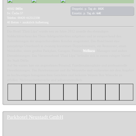
40502
Děčín
Doppelzi. p. Tag ab:
102€
Sv. Čecha 57
Einzelzi. p. Tag ab:
64€
Telefon: 00420 412512338
40 Betten + zusätzlich Aufbettung
Das Hotel "Zlatá Lípa" wurde neu im Jahre 2012 anstelle des ehemaligen
Waldschlösschens des Thun-Adelgeschlechtes aufgebaut und ist entsprechend den
Anforderungen der anspruchsvollsten Kunden ausgestattet. Das Hotel bietet eine
ganzjährige Unterkunft in zwanzig luxuriösen Doppelzimmern, ein Restaurant, einen
Weinkeller, einen großen Parkplatz, Garagen, Fitness,
Wellness
, Massagen und andere
Dienstleistungen. Das Viersternehotel "Zlatá Lípa" befindet sich in einem ruhigen Viertel
der Stadt Děčín.
Auf Sie warten hier ein angenehmes Personal, Familienatmosphäre und professionelle
Dienstleistungen. Das Hotelrestaurant und die Weinstube sind vorbereitet mit dem Angebot
an hochwertigen hausgemachten Gerichten und leckeren Weinen Ihre Wünsche zu
erfüllen. Nichtraucherbereiche sind selbstverständlich.
Parkhotel Neustadt GmbH