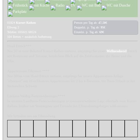
01824
Kurort Rathen
Person pro Tag ab:
47,50€
Elbweg 2
Doppelzi. p. Tag ab:
95€
Telefon: 035021 68524
Einzelzi. p. Tag ab:
69€
104 Betten + zusätzlich Aufbettung
Hotel Ettrich***
Nur 50 m vom Bahnhof Kurort Rathen entfernt, empfängt Sie unser
Wellnesshotel
Ettrich
mit Restaurant und Terrasse, herrlichem Blick auf die Felsformation der Bastei und die
Elbe.
Appartements Elbresort ****
Nur 300m vom Hotel Ettrich entfernt, empfängt Sie unsere Appartement-Anlage
"elbresort" mit 16 exklusiven Appartements für 2 bis 4 Personen, für Ihren Urlaub in der
Sächsischen Schweiz.
Lanhaus Weißig-Ferienwohnungen****
In unseren Landhaus-Ferienwohnungen in sonnenverwöhnter Lage oberhalb vom Kurort
Rathen, heißen wir Stammgäste und Freunde des Elbsandsteingebirges willkommen.
Wir brfinden uns am Elberadweg.