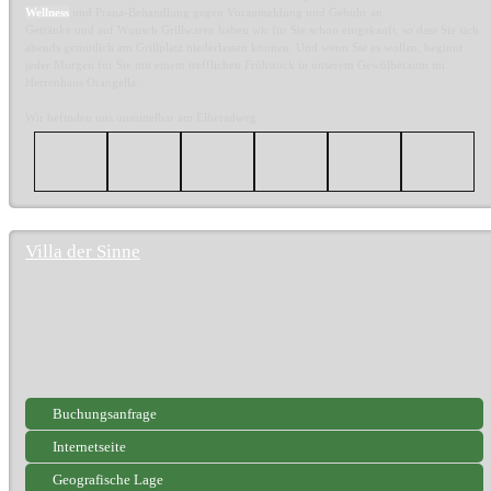
Wellness
und Prana-Behandlung gegen Voranmeldung und Gebühr an.
Getränke und auf Wunsch Grillwaren haben wir für Sie schon eingekauft, so dass Sie sich
abends gemütlich am Grillplatz niederlassen können. Und wenn Sie es wollen, beginnt
jeder Morgen für Sie mit einem trefflichen Frühstück in unserem Gewölberaum im
Herrenhaus Orangella.
Wir befinden uns unmittelbar am Elberadweg.
Villa der Sinne
Buchungsanfrage
Internetseite
Geografische Lage