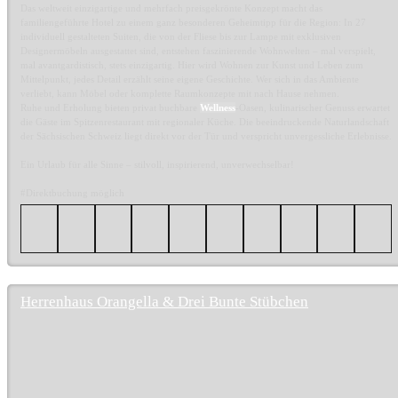
Das weltweit einzigartige und mehrfach preisgekrönte Konzept macht das
familiengeführte Hotel zu einem ganz besonderen Geheimtipp für die Region: In 27
individuell gestalteten Suiten, die von der Fliese bis zur Lampe mit exklusiven
Designermöbeln ausgestattet sind, entstehen faszinierende Wohnwelten – mal verspielt,
mal avantgardistisch, stets einzigartig. Hier wird Wohnen zur Kunst und Leben zum
Mittelpunkt, jedes Detail erzählt seine eigene Geschichte. Wer sich in das Ambiente
verliebt, kann Möbel oder komplette Raumkonzepte mit nach Hause nehmen.
Ruhe und Erholung bieten privat buchbare
Wellness
-Oasen, kulinarischer Genuss erwartet
die Gäste im Spitzenrestaurant mit regionaler Küche. Die beeindruckende Naturlandschaft
der Sächsischen Schweiz liegt direkt vor der Tür und verspricht unvergessliche Erlebnisse.
Ein Urlaub für alle Sinne – stilvoll, inspirierend, unverwechselbar!
#Direktbuchung möglich
Herrenhaus Orangella & Drei Bunte Stübchen