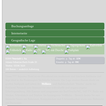
Buchungsanfrage
Internetseite
Geografische Lage
01844
Neustadt i. Sa.
Doppelzi. p. Tag ab:
119€
Johann-Sebastian-Bach-Straße 20
Einzelzi. p. Tag ab:
99€
Telefon: 03596 5620
100 Betten + zusätzlich Aufbettung
Unser *** Superior Hotel ist ein Privathotel mit modernem und frischem Ambiente und
liegt ideal in der Ferienregion Sächsische Schweiz. Die Lage unseres Hauses direkt am
großen Stadtpark und neben der
Wellness
- und Badelandschaft "Mariba" macht das
Parkhotel Neustadt zum Reiseziel für eine individuelle und ungezwungene
Urlaubsgestaltung. Alle Zimmer sind ausgestattet mit Bad/Dusche/WC, SAT-TV, Radio mit
Wecker, Schreibtisch und Telefon. Im hauseigenen WellRelax - Bereich finden Sie eine
finnische Sauna mit Ruheraum, Kneippbecken und Erlebnisduschen sowie eine Badestube
mit Duowanne.