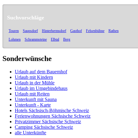
Suchvorschläge
Touren
Saupsdorf
Hinterhermsdorf
Gasthof
Felsenbühne
Rathen
Lohmen
Schrammsteine
Elbtal
Berg
Sonderwünsche
Urlaub auf dem Bauernhof
Urlaub mit Kindern
Urlaub in der Mühle
Urlaub im Umgebindehaus
Urlaub mit Reiten
Unterkunft mit Sauna
Unterkunft - Karte
Hotels Sächsisch-Böhmische Schweiz
Ferienwohnungen Sächsische Schweiz
Privatzimmer Sächsische Schweiz
Camping Sächsische Schweiz
alle Unterkünfte