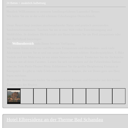
24 Betten + zusätzlich Aufbettung
Herzlich Willkommen in unserem familiengeführten Laasenhof Resort.
Wir laden Sie ein in die wohl schönste Urlaubsregion Deutschlands.
Unser Resort liegt inmitten atemberaubender Natur und poetisch anmutenden
Sandsteinformationen. Tauchen Sie ein in eine Welt voller Entschleunigung und
Wohlfühlen. In direktem Blickkontakt zur Bastei können Sie am Pool ausspannen oder
den Barfußpad bezwingen.
Der
Wellnessbereich
steht Ihnen frei zur Verfügung.
Wir bieten Ihnen nicht nur viel Platz zum Entspannen und Abschalten– auch viele
Aktivitäten können Sie in und um unser Resort herum erleben. Kinderspielplätze, E-Bike
Verleih und der Malerweg ist nur einen Steinwurf entfernt. Entdecken Sie die Sächsische
Schweiz mit all ihren Facetten. Lassen Sie sich verzaubern auf der Felsenbühne Rathen
oder im Tom-Pauls-Theater Pirna. Erklimmen Sie die größte Bergfestung Europas in
Königstein. Es gibt so viele Erlebnisse in unserer Region, die wir Ihnen gern ans Herz
legen möchten.
In unserem Restaurant finden Sie ausgezeichnete Speisen und Getränke mit den besten
Zutaten aus der Region.
Hotel Elbresidenz an der Therme Bad Schandau