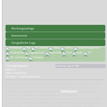
Buchungsanfrage
Internetseite
Geografische Lage
01814
Bad Schandau
Person pro Tag ab:
93€
Markt 1-11
Telefon: 035022 9190
392 Betten + zusätzlich Aufbettung
Ringsum der einzige Felsen-Nationalpark Deutschlands und vor den Fenstern die Elbe.
Exklusivität äussert sich hier neben der atemberaubenden Lage im entspannt-legeren
Ambiente, in weltoffenen Verwöhnangeboten des
Wellnessparks
oder beim zeitlosen
Verweilen im Aurorabad mit Saunalandschaft und Sonnenterrasse.
Im Hotel Elbresident an der Therme Bad Schandau erwartet Sie ein eigener kultureller
Mikro- Kosmos. Unzählige Geschichten, alle eng verbunden mit der Region, vibrieren
durch das Haus: zum Beispiel in der Karl-May-Bibliothek. Carl Maria von Weber und