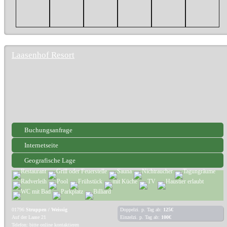
Laasenhof Resort
Buchungsanfrage
Internetseite
Geografische Lage
01796
Struppen / Weissig
Doppelzi. p. Tag ab:
125€
Auf der Laase 21
Einzelzi. p. Tag ab:
100€
Telefon: bitte online kontaktieren