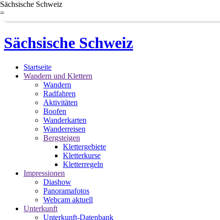
Sächsische Schweiz
=
Sächsische Schweiz
Startseite
Wandern und Klettern
Wandern
Radfahren
Aktivitäten
Boofen
Wanderkarten
Wanderreisen
Bergsteigen
Klettergebiete
Kletterkurse
Kletterregeln
Impressionen
Diashow
Panoramafotos
Webcam aktuell
Unterkunft
Unterkunft-Datenbank