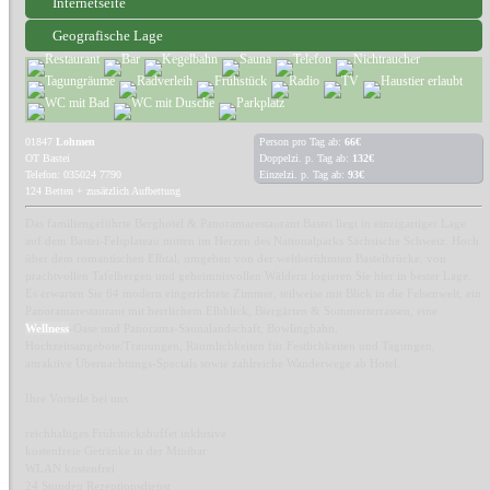
Internetseite
Geografische Lage
01847
Lohmen
Person pro Tag ab:
66€
OT Bastei
Doppelzi. p. Tag ab:
132€
Telefon: 035024 7790
Einzelzi. p. Tag ab:
93€
124 Betten + zusätzlich Aufbettung
Das familiengeführte Berghotel & Panoramarestaurant Bastei liegt in einzigartiger Lage
auf dem Bastei-Felsplateau mitten im Herzen des Nationalparks Sächsische Schweiz. Hoch
über dem romantischen Elbtal, umgeben von der weltberühmten Basteibrücke, von
prachtvollen Tafelbergen und geheimnisvollen Wäldern logieren Sie hier in bester Lage.
Es erwarten Sie 64 modern eingerichtete Zimmer, teilweise mit Blick in die Felsenwelt, ein
Panoramarestaurant mit herrlichem Elbblick, Biergärten & Sommerterrassen, eine
Wellness
-Oase und Panorama-Saunalandschaft, Bowlingbahn,
Hochzeitsangebote/Trauungen, Räumlichkeiten für Festlichkeiten und Tagungen,
attraktive Übernachtungs-Specials sowie zahlreiche Wanderwege ab Hotel.
Ihre Vorteile bei uns:
reichhaltiges Frühstücksbuffet inklusive
kostenfreie Getränke in der Minibar
WLAN kostenfrei
24 Stunden Rezeptionsdienst