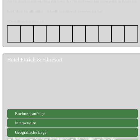
der Sächsischen Schweiz liegt direkt vor der Tür und verspricht unvergessliche Erlebnisse.
Ein Urlaub für alle Sinne – stilvoll, inspirierend, unverwechselbar!
#Direktbuchung möglich
Hotel Ettrich & Elbresort
Buchungsanfrage
Internetseite
Geografische Lage