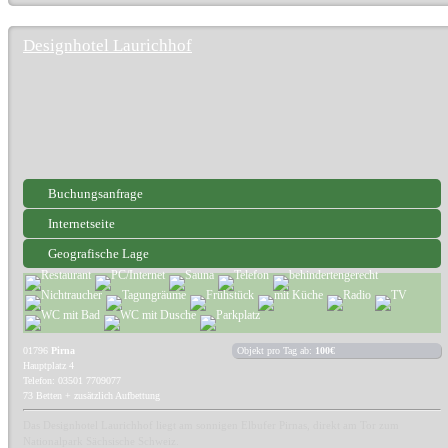
Designhotel Laurichhof
Buchungsanfrage
Internetseite
Geografische Lage
01796
Pirna
Objekt pro Tag ab:
100€
Hauptplatz 4
Telefon: 03501 7709077
73 Betten + zusätzlich Aufbettung
Das Designhotel Laurichhof liegt am sonnigen Elbufer Pirnas, direkt am Tor zum
Nationalpark Sächsische Schweiz.