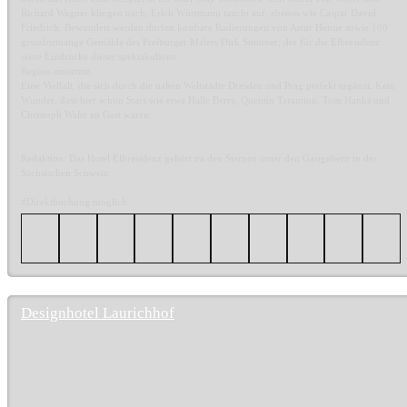
Richard Wagner klingen nach, Erich Wustmann taucht auf, ebenso wie Caspar David
Friedrich. Bewundert werden dürfen kostbare Radierungen von Artur Henne sowie 100
grossformatige Gemälde des Freiburger Malers Dirk Sommer, der für die Elbresidenz
seine Eindrücke dieser spektakulären
Region umsetzte.
Eine Vielfalt, die sich durch die nahen Weltstädte Dresden und Prag perfekt ergänzt. Kein
Wunder, dass hier schon Stars wie etwa Halle Berry, Quentin Tarantino, Tom Hanks und
Christoph Waltz zu Gast waren.
Redaktion: Das Hotel Elbresidenz gehört zu den Sternen unter den Gastgebern in der
Sächsischen Schweiz.
#Direktbuchung möglich
Designhotel Laurichhof