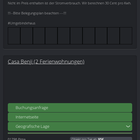
Nicht im Preis enthalten ist der Stromverbrauch. Wir berechnen 30 Cent pro Kwh.
!!!--Bitte Belegungsplan beachten ---!!!
#Umgebindehaus
Casa Benji (2 Ferienwohnungen)
Buchungsanfrage
Internetseite
Geografische Lage
01796
Pirna
Objekt pro Tag ab:
95€