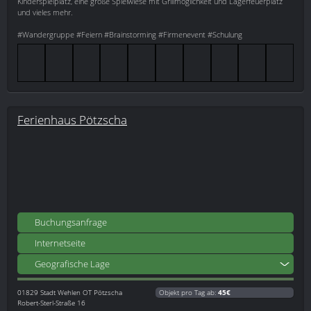
Kinderspielplatz, eine große Spielwiese mit Grillmöglichkeit und Lagerfeuerplatz
und vieles mehr.
#Wandergruppe #Feiern #Brainstorming #Firmenevent #Schulung
Ferienhaus Pötzscha
Buchungsanfrage
Internetseite
Geografische Lage
01829
Stadt Wehlen OT Pötzscha
Objekt pro Tag ab:
45€
Robert-Sterl-Straße 16