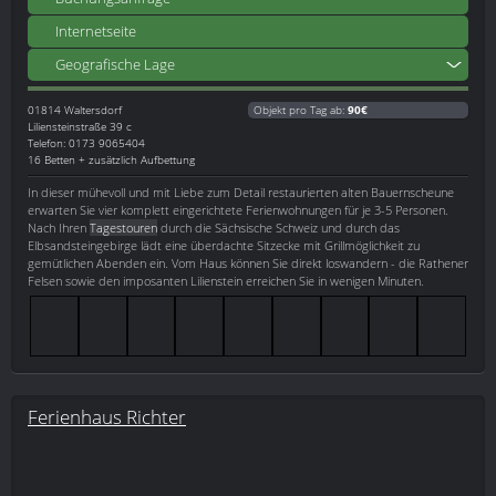
Internetseite
Geografische Lage
01814
Waltersdorf
Objekt pro Tag ab:
90€
Liliensteinstraße 39 c
Telefon: 0173 9065404
16 Betten + zusätzlich Aufbettung
In dieser mühevoll und mit Liebe zum Detail restaurierten alten Bauernscheune
erwarten Sie vier komplett eingerichtete Ferienwohnungen für je 3-5 Personen.
Nach Ihren
Tagestouren
durch die Sächsische Schweiz und durch das
Elbsandsteingebirge lädt eine überdachte Sitzecke mit Grillmöglichkeit zu
gemütlichen Abenden ein. Vom Haus können Sie direkt loswandern - die Rathener
Felsen sowie den imposanten Lilienstein erreichen Sie in wenigen Minuten.
Ferienhaus Richter