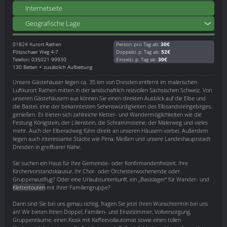
Internetseite
Geografische Lage
01824
Kurort Rathen
Person pro Tag ab:
30€
Pötzschaer Weg 4-7
Doppelzi. p. Tag ab:
52€
Telefon: 035021 99930
Einzelzi. p. Tag ab:
30€
130 Betten + zusätzlich Aufbettung
Unsere Gästehäuser liegen ca. 35 km von Dresden entfernt im malerischen
Luftkurort Rathen mitten in der landschaftlich reizvollen Sächsischen Schweiz. Von
unseren Gästehäusern aus können Sie einen direkten Ausblick auf die Elbe und
die Bastei, eine der bekanntesten Sehenswürdigkeiten des Elbsandsteingebirges,
genießen. Es bieten sich zahlreiche Kletter- und Wandermöglichkeiten wie die
Festung Königstein, der Lilienstein, die Schrammsteine, der Malerweg und vieles
mehr. Auch der Elberadweg führt direkt an unseren Häusern vorbei. Außerdem
liegen auch interessante Städte wie Pirna, Meißen und unsere Landeshauptstadt
Dresden in greifbarer Nähe.
Sie suchen ein Haus für Ihre Gemeinde- oder Konfirmandenfreizeit, Ihre
Kirchenvorstandsklausur, Ihr Chor- oder Orchesterwochenende oder
Gruppenausflug? Oder eine Urlaubsunterkunft, ein „Basislager“ für Wander- und
Klettertouren
mit Ihrer Familiengruppe?
Dann sind Sie bei uns genau richtig, fragen Sie jetzt Ihren Wunschtermin bei uns
an! Wir bieten Ihnen Doppel, Familien- und Einzelzimmer, Vollversorgung,
Gruppenräume, einen Kiosk mit Kaffeevollautomat sowie einen tollen