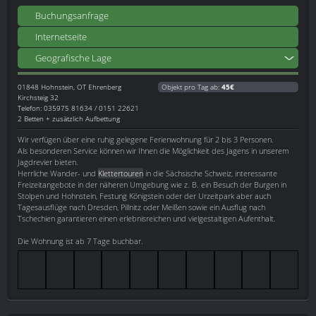
Buchungsanfrage
Internetseite
Geografische Lage
01848
Hohnstein, OT Ehrenberg
Objekt pro Tag ab:
45€
Kirchsteig 32
Telefon: 035975 81634 / 0151 22621
2 Betten + zusätzlich Aufbettung
Wir verfügen über eine ruhig gelegene Ferienwohnung für 2 bis 3 Personen.
Als besonderen Service können wir Ihnen die Möglichkeit des Jagens in unserem
Jagdrevier bieten.
Herrliche Wander- und
Klettertouren
in die Sächsische Schweiz, interessante
Freizeitangebote in der näheren Umgebung wie z. B. ein Besuch der Burgen in
Stolpen und Hohnstein, Festung Königstein oder der Urzeitpark aber auch
Tagesausflüge nach Dresden, Pillnitz oder Meißen sowie ein Ausflug nach
Tschechien garantieren einen erlebnisreichen und vielgestaltigen Aufenthalt.
Die Wohnung ist ab 7 Tage buchbar.