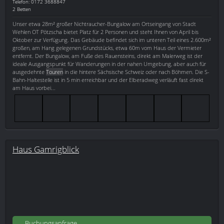
Telefon: 0172 3688847
2 Betten
Unser etwa 28m² großer Nichtraucher-Bungalow am Ortseingang von Stadt
Wehlen OT Pötzscha bietet Platz für 2 Personen und steht Ihnen von April bis
Oktober zur Verfügung. Das Gebäude befindet sich im unteren Teil eines 2.600m²
großen, am Hang gelegenen Grundstücks, etwa 60m vom Haus der Vermieter
entfernt. Der Bungalow, am Fuße des Rauensteins, direkt am Malerweg ist der
ideale Ausgangspunkt für Wanderungen in der nahen Umgebung, aber auch für
ausgedehnte
Touren
in die hintere Sächsische Schweiz oder nach Böhmen. Die S-
Bahn-Haltestelle ist in 5 min erreichbar und der Elberadweg verläuft fast direkt
am Haus vorbei...
Haus Gamrigblick
Buchungsanfrage