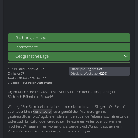
Buchungsanfrage
Internetseite
Geografische Lage
40744
Dolni Chribska - CZ
Objekt pro Tag ab:
60€
Chribska 27
Objekt p. Woche ab:
420€
Telefon: 00420-776342577
7 Betten + zusätzlich Aufbettung
Urgemütliches Ferienhaus mit viel Atmosphäre in der Nationalparkregion
Sächsisch-Böhmische Schweiz!
Wir begrüßen Sie mit einem kleinen Umtrunk und beraten Sie gern. Ob Sie auf
abenteuerlichen
Klettertouren
oder gemütlichen Wanderungen zu
gastfreundlichen Ausflugslokalen die atemberaubende Felsenlandschaft erkunden
wollen, sich für Kultur oder Geschichte interessieren, Reiten oder Schwimmen
möchten: Wir sagen Ihnen, wo sie fündig werden. Auf Wunsch besorgen wir im
Voraus Karten für Konzerte, Oper, Sportveranstaltungen...