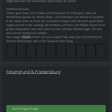
Ziegenstall oder den beheizbaren Waschzuber im Garten.
Steinbrecherstube:
Unsere gute Stube zum Erholen und Entspannen für 3 Personen. Ganz viel
Wohlfühlatmosphäre im offenen Wohn- und Essbereich zum Kochen & Genießen
in der Küche, beim ins Feuer des Gussofens schauen oder bei einem guten Buch
eingemummelt in der Lesekoje. Bei Weitblick auf Felsen und Wälder träumt ihr im
großen Doppelbett unter dem Dach von den nächsten Wanderungen. Ein Gast
kann auf der Schlafcouch schlafen.
Nach langen
Touren
erholen sich eure müden Füße unter dem Sternhimmel im
warmen Waschzuber oder in der Sauna auf dem Hang.
Felsengrund & Friedensburg
Buchungsanfrage