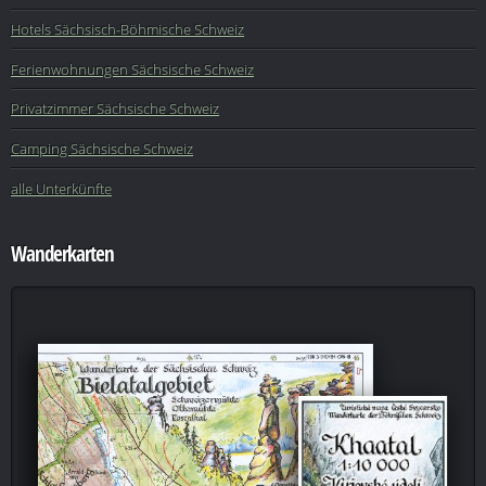
Hotels Sächsisch-Böhmische Schweiz
Ferienwohnungen Sächsische Schweiz
Privatzimmer Sächsische Schweiz
Camping Sächsische Schweiz
alle Unterkünfte
Wanderkarten