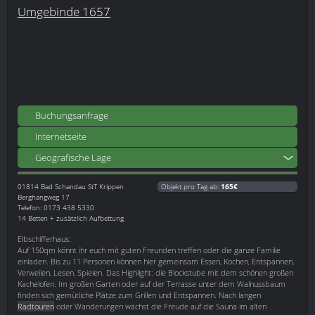
Umgebinde 1657
Buchungsanfrage
Internetseite
Geografische Lage
01814
Bad Schandau StT Krippen
Objekt pro Tag ab:
165€
Berghangweg 17
Telefon: 0173 438 5330
14 Betten + zusätzlich Aufbettung
Elbschifferhaus:
Auf 150qm könnt ihr euch mit guten Freunden treffen oder die ganze Familie
einladen. Bis zu 11 Personen können hier gemeinsam Essen, Kochen, Entspannen,
Verweilen, Lesen, Spielen. Das Highlight: die Blockstube mit dem schönen großen
Kachelofen. Im großen Garten oder auf der Terrasse unter dem Walnussbaum
finden sich gemütliche Plätze zum Grillen und Entspannen. Nach langen
Radtouren
oder Wanderungen wächst die Freude auf die Sauna im alten