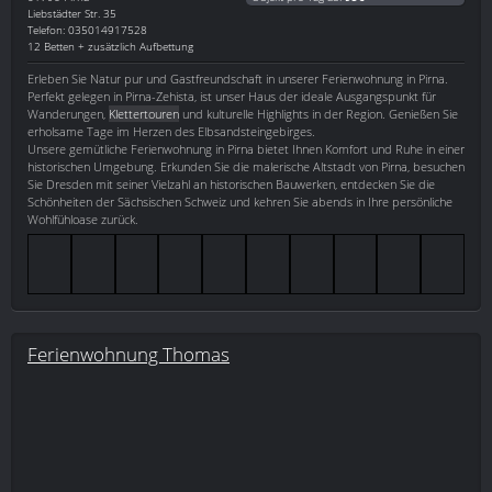
Liebstädter Str. 35
Telefon: 035014917528
12 Betten + zusätzlich Aufbettung
Erleben Sie Natur pur und Gastfreundschaft in unserer Ferienwohnung in Pirna.
Perfekt gelegen in Pirna-Zehista, ist unser Haus der ideale Ausgangspunkt für
Wanderungen,
Klettertouren
und kulturelle Highlights in der Region. Genießen Sie
erholsame Tage im Herzen des Elbsandsteingebirges.
Unsere gemütliche Ferienwohnung in Pirna bietet Ihnen Komfort und Ruhe in einer
historischen Umgebung. Erkunden Sie die malerische Altstadt von Pirna, besuchen
Sie Dresden mit seiner Vielzahl an historischen Bauwerken, entdecken Sie die
Schönheiten der Sächsischen Schweiz und kehren Sie abends in Ihre persönliche
Wohlfühloase zurück.
Ferienwohnung Thomas