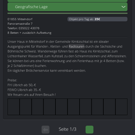
Geografische Lage
01855
Mittelndorf
Objekt pro Tag ab:
35€
Panoramastraße 7
Telefon: 035022 43076
8 Betten + zusätzlich Aufbettung
Unser Haus in Mittelndorf in der Gemeinde Kirnitzschtal ist ein idealer
Ausgangspunkt für Wander-, Kletter- und
Radtouren
durch die Sächsische und
Böhmische Schweiz. Wanderwege führen fast ab Haus ins Kirnitzschtal, zum
Lichtenhainer Wasserfall, zum Kuhstall, zu den Schrammsteinen und Affensteinen.
Sie können bei uns eine Ferienwohnung und ein Ferienhaus mit je 4 Betten (bzw.
je 2 Schlafzimmer) buchen.
Ein täglicher Brötchenservice kann vereinbart werden.
Preise:
FH Ulbrich ab 50,-€
FEWO Ulbrich ab 35.-€
Wir freuen uns auf Ihren Besuch !
Seite 1/3