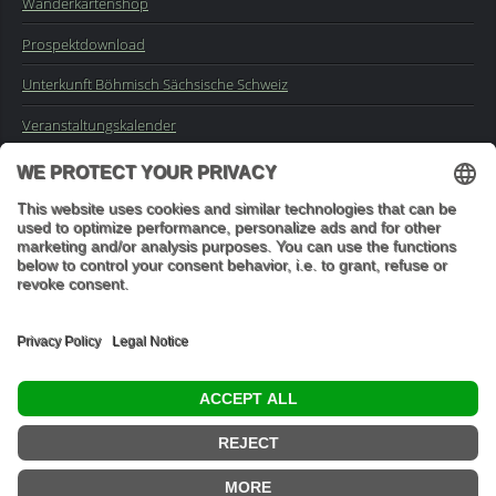
Wanderkartenshop
Prospektdownload
Unterkunft Böhmisch Sächsische Schweiz
Veranstaltungskalender
Kontakt
Impressum
Buchungsanfrage
Mail an die Redaktion
"In den Wäldern sind Dinge, über die nachzudenken man jahrelang
im Moos liegen könnte." (Franz Kafka)
© 2026 Ottmar Vetter,
Elbsandsteingebirge Verlag
- Alle Rechte vorbehalten.