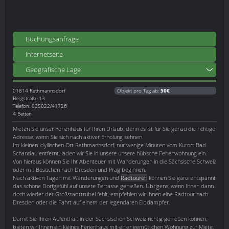
Buchungsanfrage
Internetseite
Geografische Lage
01814
Rathmannsdorf
Objekt pro Tag ab:
50€
Bergstraße 13
Telefon: 035022/41726
4 Betten
Mieten Sie unser Ferienhaus für Ihren Urlaub, denn es ist für Sie genau die richtige
Adresse, wenn Sie sich nach aktiver Erholung sehnen.
Im kleinen idyllischen Ort Rathmannsdorf, nur wenige Minuten vom Kurort Bad
Schandau entfernt, laden wir Sie in unsere unsere hübsche Ferienwohnung ein.
Von hieraus können Sie Ihr Abenteuer mit Wanderungen in die Sächsische Schweiz
oder mit Besuchen nach Dresden und Prag beginnen.
Nach aktiven Tagen mit Wanderungen und
Radtouren
können Sie ganz entspannt
das schöne Dorfgefühl auf unsere Terrasse genießen. Übrigens, wenn Ihnen dann
doch wieder der Großstadttrubel fehlt, empfehlen wir Ihnen eine Radtour nach
Dresden oder die Fahrt auf einem der legendären Elbdampfer.
Damit Sie Ihren Aufenthalt in der Sächsischen Schweiz richtig genießen können,
bieten wir Ihnen ein kleines Ferienhaus mit einer gemütlichen Wohnung zur Miete.