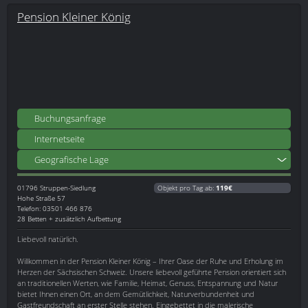
Pension Kleiner König
Buchungsanfrage
Internetseite
Geografische Lage
01796
Struppen-Siedlung
Objekt pro Tag ab:
119€
Hohe Straße 57
Telefon: 03501 466 876
28 Betten + zusätzlich Aufbettung
Liebevoll natürlich.
Willkommen in der Pension Kleiner König – Ihrer Oase der Ruhe und Erholung im
Herzen der Sächsischen Schweiz. Unsere liebevoll geführte Pension orientiert sich
an traditionellen Werten, wie Familie, Heimat, Genuss, Entspannung und Natur
bietet Ihnen einen Ort, an dem Gemütlichkeit, Naturverbundenheit und
Gastfreundschaft an erster Stelle stehen. Eingebettet in die malerische