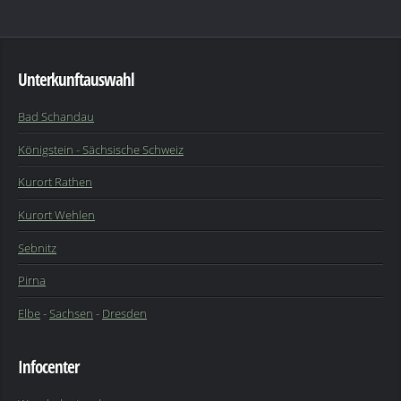
Unterkunftauswahl
Bad Schandau
Königstein - Sächsische Schweiz
Kurort Rathen
Kurort Wehlen
Sebnitz
Pirna
Elbe
-
Sachsen
-
Dresden
Infocenter