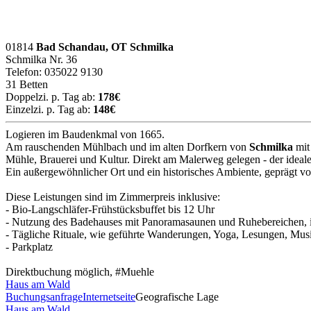
01814
Bad Schandau, OT Schmilka
Schmilka Nr. 36
Telefon: 035022 9130
31 Betten
Doppelzi. p. Tag ab:
178€
Einzelzi. p. Tag ab:
148€
Logieren im Baudenkmal von 1665.
Am rauschenden Mühlbach und im alten Dorfkern von
Schmilka
mit
Mühle, Brauerei und Kultur. Direkt am Malerweg gelegen - der ideale
Ein außergewöhnlicher Ort und ein historisches Ambiente, geprägt 
Diese Leistungen sind im Zimmerpreis inklusive:
- Bio-Langschläfer-Frühstücksbuffet bis 12 Uhr
- Nutzung des Badehauses mit Panoramasaunen und Ruhebereichen, i
- Tägliche Rituale, wie geführte Wanderungen, Yoga, Lesungen, Mus
- Parkplatz
Direktbuchung möglich, #Muehle
Haus am Wald
Buchungsanfrage
Internetseite
Geografische Lage
Haus am Wald