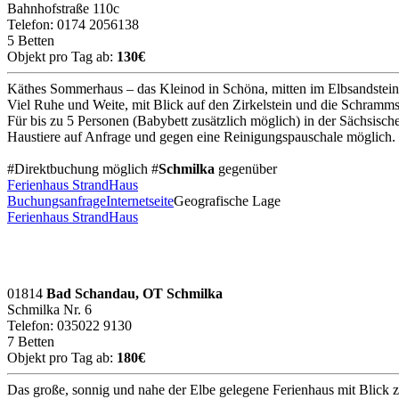
Bahnhofstraße 110c
Telefon: 0174 2056138
5 Betten
Objekt pro Tag ab:
130€
Käthes Sommerhaus – das Kleinod in Schöna, mitten im Elbsandstei
Viel Ruhe und Weite, mit Blick auf den Zirkelstein und die Schrammst
Für bis zu 5 Personen (Babybett zusätzlich möglich) in der Sächsisc
Haustiere auf Anfrage und gegen eine Reinigungspauschale möglich.
#Direktbuchung möglich #
Schmilka
gegenüber
Ferienhaus StrandHaus
Buchungsanfrage
Internetseite
Geografische Lage
Ferienhaus StrandHaus
01814
Bad Schandau, OT Schmilka
Schmilka Nr. 6
Telefon: 035022 9130
7 Betten
Objekt pro Tag ab:
180€
Das große, sonnig und nahe der Elbe gelegene Ferienhaus mit Blick 