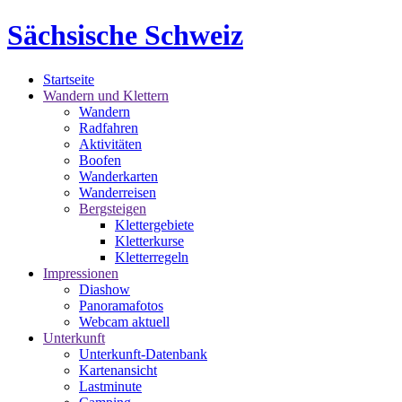
Sächsische Schweiz
Startseite
Wandern und Klettern
Wandern
Radfahren
Aktivitäten
Boofen
Wanderkarten
Wanderreisen
Bergsteigen
Klettergebiete
Kletterkurse
Kletterregeln
Impressionen
Diashow
Panoramafotos
Webcam aktuell
Unterkunft
Unterkunft-Datenbank
Kartenansicht
Lastminute