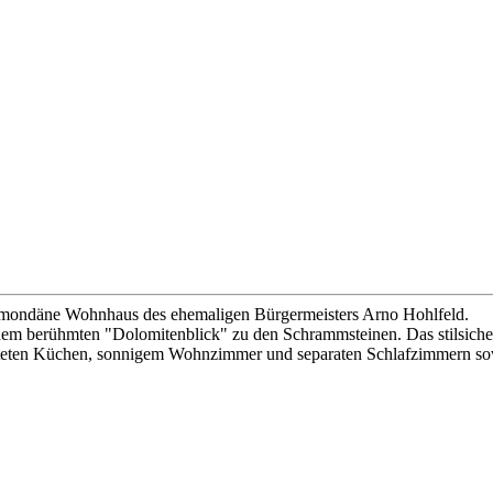
as mondäne Wohnhaus des ehemaligen Bürgermeisters Arno Hohlfeld.
 dem berühmten "Dolomitenblick" zu den Schrammsteinen. Das stilsich
estatteten Küchen, sonnigem Wohnzimmer und separaten Schlafzimmern s