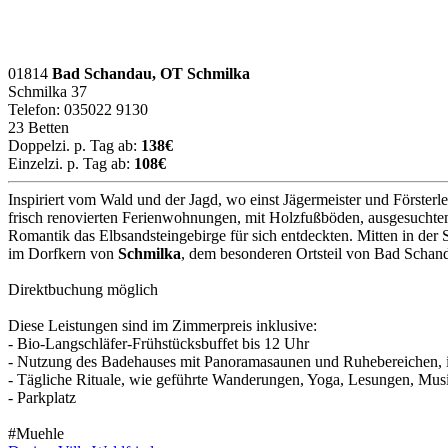
01814
Bad Schandau, OT Schmilka
Schmilka 37
Telefon: 035022 9130
23 Betten
Doppelzi. p. Tag ab:
138€
Einzelzi. p. Tag ab:
108€
Inspiriert vom Wald und der Jagd, wo einst Jägermeister und Försterl
frisch renovierten Ferienwohnungen, mit Holzfußböden, ausgesuchtem a
Romantik das Elbsandsteingebirge für sich entdeckten. Mitten in de
im Dorfkern von
Schmilka
, dem besonderen Ortsteil von Bad Schan
Direktbuchung möglich
Diese Leistungen sind im Zimmerpreis inklusive:
- Bio-Langschläfer-Frühstücksbuffet bis 12 Uhr
- Nutzung des Badehauses mit Panoramasaunen und Ruhebereichen, i
- Tägliche Rituale, wie geführte Wanderungen, Yoga, Lesungen, Mus
- Parkplatz
#Muehle