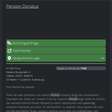
Pension Donatus
Buchungsanfrage
Internetseite
Geografische Lage
01796
Pirna
Objekt p. Woche ab:
110€
Niedere Burgstraße 3
Telefon: 03501 466875
26 Betten + zusätzlich Aufbettung
Ihre historische Auszeit.
Pirna hat viele Gesichter und unsere
Pension
Donatus fängt den besonderen
Charakter der Stadt ein. Unsere 3-Sterne-Superior-
Pension
liegt direkt im Herzen
der wunderschönen Pirnaer Altstadt in einem historischen und aufwendig
sanierten Gebäude aus dem 16. Jahrhundert. In unserem Haus spüren Sie nicht
nur die Geschichte Pirnas, sondern nehmen auch aktiv am aufregenden und