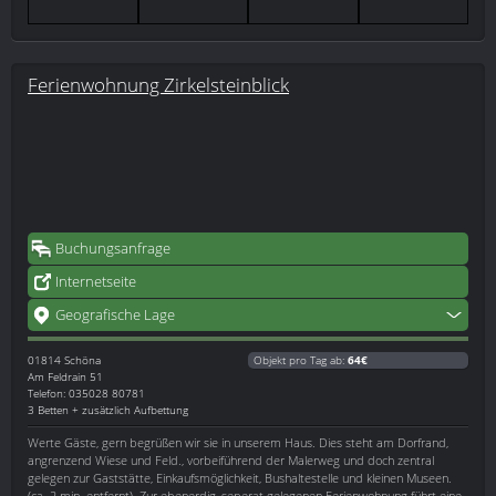
Ferienwohnung Zirkelsteinblick
Buchungsanfrage
Internetseite
Geografische Lage
01814
Schöna
Objekt pro Tag ab:
64€
Am Feldrain 51
Telefon: 035028 80781
3 Betten + zusätzlich Aufbettung
Werte Gäste, gern begrüßen wir sie in unserem Haus. Dies steht am Dorfrand,
angrenzend Wiese und Feld., vorbeiführend der Malerweg und doch zentral
gelegen zur Gaststätte, Einkaufsmöglichkeit, Bushaltestelle und kleinen Museen.
(ca. 2 min. entfernt). Zur ebenerdig, seperat gelegenen Ferienwohnung führt eine