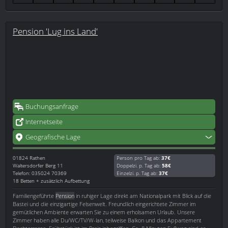
Pension 'Lug ins Land'
Buchungsanfrage
Internetseite
Geografische Lage
01824
Rathen
Person pro Tag ab:
37€
Waltersdorfer Berg 11
Doppelzi. p. Tag ab:
58€
Telefon: 035024 70369
Einzelzi. p. Tag ab:
37€
18 Betten + zusätzlich Aufbettung
Familiengeführte
Pension
in ruhiger Lage direkt am Nationalpark mit Blick auf die
Bastei und die einzigartige Felsenwelt. Freundlich eingerichtete Zimmer im
gemütlichen Ambiente erwarten Sie zu einem erholsamen Urlaub. Unsere
Zimmer haben alle Du/WC/TV/W-lan, teilweise Balkon und das Appartement