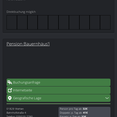
Direktbuchung möglich
Pension Bauernhäus'l
Buchungsanfrage
Internetseite
Geografische Lage
01829
Wehlen
Person pro Tag ab:
32€
Bahnhofstraße 4
Doppelzi. p. Tag ab:
41€
Telefon: 035020 7790
Einzelzi. p. Tag ab:
32€