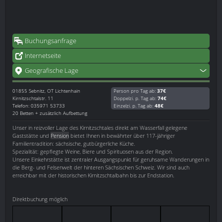
Buchungsanfrage
Internetseite
Geografische Lage
01855
Sebnitz, OT Lichtenhain
Person pro Tag ab:
37€
Kirnitzschtalstr. 11
Doppelzi. p. Tag ab:
74€
Telefon: 035971 53733
Einzelzi. p. Tag ab:
48€
20 Betten + zusätzlich Aufbettung
Unser in reizvoller Lage des Kirnitzschtales direkt am Wasserfall gelegene
Gaststätte und
Pension
bietet Ihnen in bewährter über 117-jähriger
Familientradition: sächsische, gutbürgerliche Küche.
Spezialität: gepflegte Weine, Biere und Spirituosen aus der Region.
Unsere Einkehrstätte ist zentraler Ausgangspunkt für geruhsame Wanderungen in
die Berg- und Felsenwelt der hinteren Sächsischen Schweiz. Wir sind auch
erreichbar mit der historischen Kirnitzschtalbahn bis zur Endstation.
Direktbuchung möglich