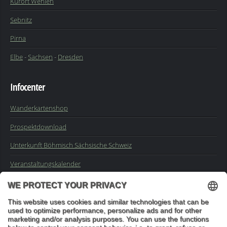
Kurort Wehlen
Sebnitz
Pirna
Elbe
-
Sachsen
-
Dresden
Infocenter
Wanderkartenshop
Prospektdownload
Unterkunft Böhmisch Sächsische Schweiz
Veranstaltungskalender
Kontakt
Impressum