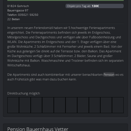
01824
Gohrisch
Objekt pro Tag ab:
130€
Bauerngasse 97
Telefon: 035021 59250
22 Betten
In unserem neuen Feriendomizil haben wir 5 hochwertige Ferienapartments
eingerichtet. Die Ferienapartments befinden sich jeweils im Erdgeschoss,
Mittelgeschoss und Dachgeschoss und verfügen alle über Fußbodenheizung und
WLAN. Die Apartments im Erdgeschoss und der 1. Etage verfügen über eine
große Wohnküche, 2 Schlafzimmer mit Fernseher und jeweils einem Bad. Von der
Küche aus gelangen Sie direkt auf die Terrasse bzw. den Balkon. Das Apartment
im Dachgeschoss verfügt über 3 Schlafzimmer, 2 Bäder, Sauna und großer
Wohnküche mit Balkon. Waschmaschine und Trockner befinden sich im separaten
Wirtschaftshaus.
Die Apartments sind auch kombinierbar mit unserer benachbarten
Pension
wo es
auch Frühstück gibt was man dazu buchen kann.
Direktbuchung möglich
Pension Bauernhaus Vetter