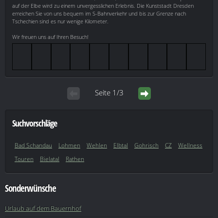
auf der Elbe wird zu einem unvergesslichen Erlebnis. Die Kunststadt Dresden
erreichen Sie von uns bequem im S-Bahnverkehr und bis zur Grenze nach
Tschechien sind es nur wenige Kilometer.
Wir freuen uns auf Ihren Besuch!
Seite 1/3
Suchvorschläge
Bad Schandau
Lohmen
Wehlen
Elbtal
Gohrisch
CZ
Wellness
Touren
Bielatal
Rathen
Sonderwünsche
Urlaub auf dem Bauernhof