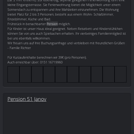
kleine Eingangsterrasse. Sie Ferienwohnung bietet die Möglichkeit unter einem
Sonnendach zu entspannen und ihre Mahlzeiten einzunehmen. Die Wohnung
bietet Platz für 2 bis 3 Personen, besteht aus einem Wohn- Schlafzimmer,
Einzelzimmer, Küche und Bad.
Frühstück in benachbarter
Pension
möglich.
Für Kinder ist unser Haus ideal geeignet. Neben Reisebett und Kinderstühlchen
können Sie von uns auch Spielsachen erhalten. Ihr vierbeiniges Familienmitglied ist
bei uns ebenfalls willkommen.
Wir freuen uns auf ihre Buchungsanfrage und verbleiben mit freundlichen Grüßen
- Familie Richter
Für Kurzaufenthalte berechnen wir 39€ (pro Personen).
Auch erreichbar über: 0151 16719960
Pension 51 Janov