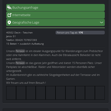
Buchungsanfrage
Internetseite
Geografische Lage
40502
Decin - Tetschen
Person pro Tag ab:
17€
Janov 51
Telefon: 00420 737657293
15 Betten + zusätzlich Aufbettung
Unsere
Pension
ist ein idealer Ausgangspunkt für Wanderungen zum Prebischtor
oder eine Kahnfahrt in den Klammen. Auch die Elbtalaussicht Belveder ist nicht
weit einfernt.
Unsere
Pension
ist das ganze Jahr geöffnet und bietet 15 Personen Platz. Unser
Parkplatz ist abschließbar. Räder und Motorräder werden ebenfalls sicher
untergestellt.
Im Außenbereich gibt es zahlreiche Sitzgelegenheiten auf der Terrasse und im
Garten.
Wir freuen uns auf Ihren Besuch !