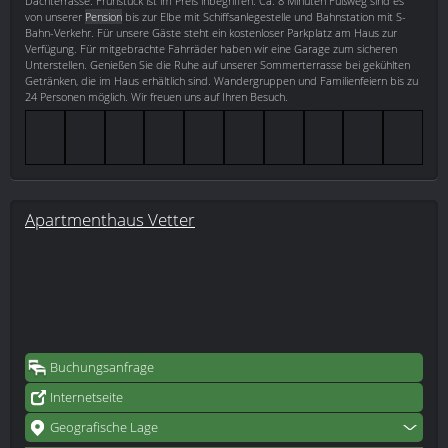
Dachterrasse. Frühstück ist im Preis inbegriffen. Ca. 8 Minuten Fußweg sind es
von unserer
Pension
bis zur Elbe mit Schiffsanlegestelle und Bahnstation mit S-
Bahn-Verkehr. Für unsere Gäste steht ein kostenloser Parkplatz am Haus zur
Verfügung. Für mitgebrachte Fahrräder haben wir eine Garage zum sicheren
Unterstellen. Genießen Sie die Ruhe auf unserer Sommerterrasse bei gekühlten
Getränken, die im Haus erhältlich sind. Wandergruppen und Familienfeiern bis zu
24 Personen möglich. Wir freuen uns auf Ihren Besuch.
Apartmenthaus Vetter
Buchungsanfrage
Internetseite
Geografische Lage