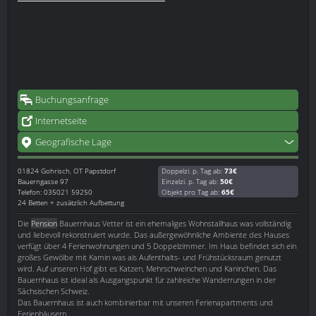
Buchungsanfrage
Internetseite
Geografische Lage
01824
Gohrisch, OT Papstdorf
Doppelzi. p. Tag ab:
73€
Bauerngasse 97
Einzelzi. p. Tag ab:
50€
Telefon: 035021 59250
Objekt pro Tag ab:
65€
24 Betten + zusätzlich Aufbettung
Die
Pension
Bauernhaus Vetter ist ein ehemaliges Wohnstallhaus was vollständig
und liebevoll rekonstruiert wurde. Das außergewöhnliche Ambiente des Hauses
verfügt über 4 Ferienwohnungen und 5 Doppelzimmer. Im Haus befindet sich ein
großes Gewölbe mit Kamin was als Aufenthalts- und Frühstücksraum genutzt
wird. Auf unseren Hof gibt es Katzen, Mehrschweinchen und Kaninchen. Das
Bauernhaus ist ideal als Ausgangspunkt für zahlreiche Wanderrungen in der
Sächsischen Schweiz.
Das Bauernhaus ist auch kombinierbar mit unseren Ferienapartments und
Ferienhäusern.