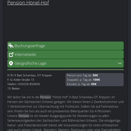
Pension Hönel-Hof
Buchungsanfrage
Internetseite
Geografische Lage
01814
Bad Schandau, OT Krippen
Person pro Tag ab:
50€
F.-G.-Keller-Straße 15
Doppelzi. p. Tag ab:
100€
Telefon: 035028 859600
Einzelzi. p. Tag ab:
65€
15 Betten
Wir laden Sie ein in die
Pension
"Hönel Hof" in Bad Schandau OT Krippen, im
Herzen der Sächsischen Schweiz gelegen. Wir bieten Ihnen 2 Zweibettzimmer und
1 Vierbettzimmer zur Übernachtung mit Frühstück. Sollten Sie auf Fahrradtour
sein, finden Sie bei uns auch ein preiswertes Bikerquartier bis 4 Personen.
Unsere
Pension
ist ein idealer Ausgangspunkt für Wanderungen zu allen
Sehenswürdigkeiten der Sächsischen- und Böhmischen Schweiz. Die einzigartige
Natur- und Felsenlandschaft bietet alle Voraussetzungen für einen erholsamen
und auch aktiven Urlaub. Wandern, Klettern, Radtouren oder eine Dampferfahrt