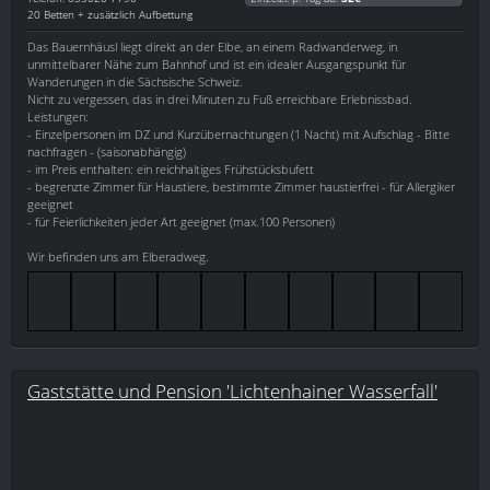
20 Betten + zusätzlich Aufbettung
Das Bauernhäusl liegt direkt an der Elbe, an einem Radwanderweg, in
unmittelbarer Nähe zum Bahnhof und ist ein idealer Ausgangspunkt für
Wanderungen in die Sächsische Schweiz.
Nicht zu vergessen, das in drei Minuten zu Fuß erreichbare Erlebnissbad.
Leistungen:
- Einzelpersonen im DZ und Kurzübernachtungen (1 Nacht) mit Aufschlag - Bitte
nachfragen - (saisonabhängig)
- im Preis enthalten: ein reichhaltiges Frühstücksbufett
- begrenzte Zimmer für Haustiere, bestimmte Zimmer haustierfrei - für Allergiker
geeignet
- für Feierlichkeiten jeder Art geeignet (max.100 Personen)
Wir befinden uns am Elberadweg.
Gaststätte und Pension 'Lichtenhainer Wasserfall'