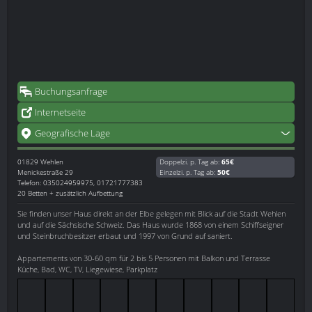
Buchungsanfrage
Internetseite
Geografische Lage
01829
Wehlen
Doppelzi. p. Tag ab:
65€
Menickestraße 29
Einzelzi. p. Tag ab:
50€
Telefon: 035024959975, 01721777383
20 Betten + zusätzlich Aufbettung
Sie finden unser Haus direkt an der Elbe gelegen mit Blick auf die Stadt Wehlen
und auf die Sächsische Schweiz. Das Haus wurde 1868 von einem Schiffseigner
und Steinbruchbesitzer erbaut und 1997 von Grund auf saniert.
Appartements von 30-60 qm für 2 bis 5 Personen mit Balkon und Terrasse
Küche, Bad, WC, TV, Liegewiese, Parkplatz