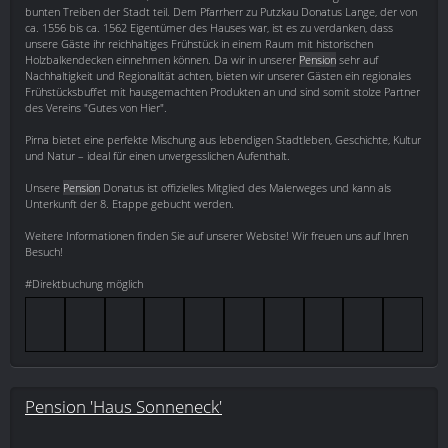
bunten Treiben der Stadt teil. Dem Pfarrherr zu Putzkau Donatus Lange, der von
ca. 1556 bis ca. 1562 Eigentümer des Hauses war, ist es zu verdanken, dass
unsere Gäste ihr reichhaltiges Frühstück in einem Raum mit historischen
Holzbalkendecken einnehmen können. Da wir in unserer
Pension
sehr auf
Nachhaltigkeit und Regionalität achten, bieten wir unserer Gästen ein regionales
Frühstücksbuffet mit hausgemachten Produkten an und sind somit stolze Partner
des Vereins "Gutes von Hier".
Pirna bietet eine perfekte Mischung aus lebendigen Stadtleben, Geschichte, Kultur
und Natur – ideal für einen unvergesslichen Aufenthalt.
Unsere
Pension
Donatus ist offizielles Mitglied des Malerweges und kann als
Unterkunft der 8. Etappe gebucht werden.
Weitere Informationen finden Sie auf unserer Website! Wir freuen uns auf Ihren
Besuch!
#Direktbuchung möglich
Pension 'Haus Sonneneck'