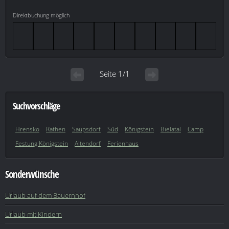
Direktbuchung möglich
Seite 1/1
Suchvorschläge
Hrensko
Rathen
Saupsdorf
Süd
Königstein
Bielatal
Camp
Festung Königstein
Altendorf
Ferienhaus
Sonderwünsche
Urlaub auf dem Bauernhof
Urlaub mit Kindern