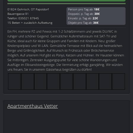
01824
Gohrisch, OT Papstdorf
Person pro Tag ab:
18€
Bauerngasse 91
Doppelzi. p. Tag ab:
38€
Telefon: 035021 67945
Einzelzi. p. Tag ab:
22€
15 Betten + zusätzlich Aufbettung
Objekt pro Tag ab:
36€
Ein FH, mehrere PZ und Fewos mit 1-2 Schlafzimmern und jeweils DU/WC in
ruhiger und schöner Gegend. Gemütlicher Aufenthaltsraum mit SAT-TV und
Küche, ideal auch für kleine Gruppen und Familien mit Kindern. Neu: großer
Kinderspielplatz und W-LAN. Gemütliche Terrasse mit Blick auf die heimatlichen
Berge und Grillmöglichkeit. Auf Wunsch ist Frühstück oder Brötchenservice
möglich. Auf unserem Hof gibt es Ponys, Katzen und Hühner. Ihr Haustier können
Sie mitbringen. Zentraler Ausgangspunkt für viele schöne Wanderungen und
Ausflüge im Elbsandsteingebirge. Die Vermietung erfolgt ganzjährig. Wir würden
uns freuen, Sie in unserem Gästehaus begrüßen zu dürfen!
Apartmenthaus Vetter