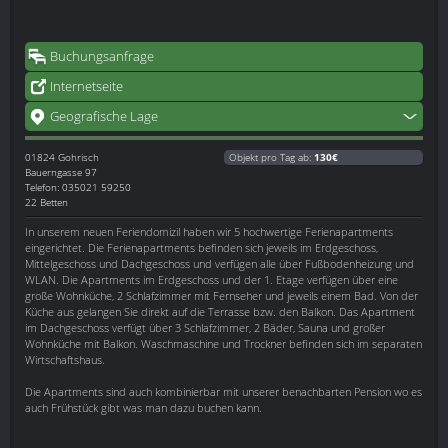
Buchungsanfrage
Internetseite
Geografische Lage
01824
Gohrisch
Objekt pro Tag ab:
130€
Bauerngasse 97
Telefon: 035021 59250
22 Betten
In unserem neuen Feriendomizil haben wir 5 hochwertige Ferienapartments
eingerichtet. Die Ferienapartments befinden sich jeweils im Erdgeschoss,
Mittelgeschoss und Dachgeschoss und verfügen alle über Fußbodenheizung und
WLAN. Die Apartments im Erdgeschoss und der 1. Etage verfügen über eine
große Wohnküche, 2 Schlafzimmer mit Fernseher und jeweils einem Bad. Von der
Küche aus gelangen Sie direkt auf die Terrasse bzw. den Balkon. Das Apartment
im Dachgeschoss verfügt über 3 Schlafzimmer, 2 Bäder, Sauna und großer
Wohnküche mit Balkon. Waschmaschine und Trockner befinden sich im separaten
Wirtschaftshaus.
Die Apartments sind auch kombinierbar mit unserer benachbarten Pension wo es
auch Frühstück gibt was man dazu buchen kann.