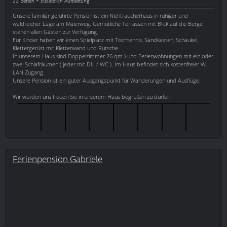
22 Betten + zusätzlich Aufbettung
Unsere familiär geführte Pension ist ein Nichtraucherhaus in ruhiger und
waldreicher Lage am Malerweg. Gemütliche Terrassen mit Blick auf die Berge
stehen allen Gästen zur Verfügung.
Für Kinder haben wir einen Spielplatz mit Tischtennis, Sandkasten, Schaukel,
Klettergerüst mit Kletterwand und Rutsche.
In unserem Haus sind Doppelzimmer 26 qm ) und Ferienwohnungen mit ein oder
zwei Schlafräumen ( jeder mit DU / WC ). Im Haus befindet sich kostenfreier W-
LAN Zugang.
Unsere Pension ist ein guter Ausgangspunkt für Wanderungen und Ausflüge.
Wir würden uns freuen Sie in unserem Haus begrüßen zu dürfen.
Ferienpension Gabriele