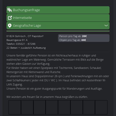
Buchungsanfrage
Internetseite
Geografische Lage
01824
Gohrisch , OT Papstdorf
Person pro Tag ab:
26€
Bauerngasse 91 A
Objekt pro Tag ab:
44€
Telefon: 035021 - 67286
22 Betten + zusätzlich Aufbettung
Unsere familiär geführte Pension ist ein Nichtraucherhaus in ruhiger und
waldreicher Lage am Malerweg. Gemütliche Terrassen mit Blick auf die Berge
stehen allen Gästen zur Verfügung.
Für Kinder haben wir einen Spielplatz mit Tischtennis, Sandkasten, Schaukel,
Klettergerüst mit Kletterwand und Rutsche.
In unserem Haus sind Doppelzimmer 26 qm ) und Ferienwohnungen mit ein oder
zwei Schlafräumen ( jeder mit DU / WC ). Im Haus befindet sich kostenfreier W-
LAN Zugang.
Unsere Pension ist ein guter Ausgangspunkt für Wanderungen und Ausflüge.
Wir würden uns freuen Sie in unserem Haus begrüßen zu dürfen.