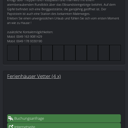
atemberaubenden Rundblick über das Elbsandsteingebirge belohnt. Auf dem
Gipfel befindet sich eine Berggaststätte, die ganzjährig geöffnet ist. Der
Papststein ist auch eine Station des bekannten Malerweges.
Erleben Sie einen unvergesslichen Urlaub und fühlen Sie sich vom ersten Moment
an wie zu Hause !
zusätzliche Kontaktmöglichkeiten:
Mobil: 0049 163 9081429
Mobil: 0049 178 9330190
Ferienhäuser Vetter (4 x)
Buchungsanfrage
Internetseite