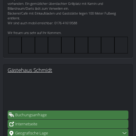
vorhanden. Ein gemütlicher überdachter Grillplatz mit Kamin und
Billardraum/Darts lädt zum Verweilen ein.
Bäckerei/Cafe mit Einkaufsladen und Gaststätte liegen 100 Meter Fußweg
entfernt.
Wir sind auch mobil erreichbar: 0176 41619588
Wir freuen uns sehr auf Ihr Kommen.
Gästehaus Schmidt
Buchungsanfrage
Internetseite
Geografische Lage