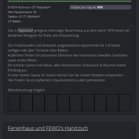
01824
Gohrisch OT Papstdorf
Objekt pro Tag ab:
85€
Alte Hauptstrasse 35
Telefon: 0177 8844441
23 Betten
Das in
Papstdorf
gelegene ehemalige Bauernhaus aus dem Jahre 1870 bietet ein
ländliches Refugium für Ruhe und Entspannung.
Die 4 individuellen und komplett ausgestatteten Apartments für 2-8 Gäste
verfügen alle über Terrasse oder Balkon.
Außerdem finden Sie besondere Elemente wie historisches Gewölbe, Sandstein
sowie antike Möbel.
Ein schöner Garten mit Wiese, alten Rosensorten, Sträuchern & Bäumen bietet
Erholung pur.
In einer kleinen Sauna im Garten können Sie die müden Muskeln entspannen.
Hier finden Sie ein idyllisches Urlaubsdomizil zu allen Jahreszeiten.
#Direktbuchung möglich
Ferienhaus und FEWO's Hanitzsch