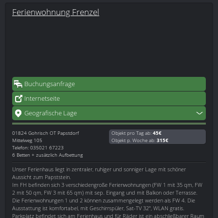
Ferienwohnung Frenzel
Buchungsanfrage
Internetseite
Geografische Lage
01824
Gohrisch OT Papstdorf
Objekt pro Tag ab:
45€
Mittelweg 105
Objekt p. Woche ab:
315€
Telefon: 035021 67223
6 Betten + zusätzlich Aufbettung
Unser Ferienhaus liegt in zentraler, ruhiger und sonniger Lage mit schöner
Aussicht zum Papststein.
Im FH befinden sich 3 verschiedengroße Ferienwohnungen (FW 1 mit 35 qm, FW
2 mit 50 qm, FW 3 mit 65 qm) mit sep. Eingang und mit Balkon oder Terrasse.
Die Ferienwohnungen 1 und 2 können zusammengelegt werden als FW 4. Die
Ausstattung ist komfortabel, mit Geschirrspüler, Sat-TV 32", WLAN gratis.
Parkplatz befindet sich am Ferienhaus und für Räder ist ein abschließbarer Raum