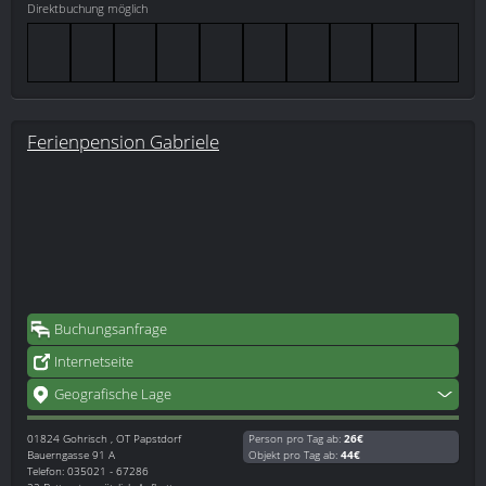
Direktbuchung möglich
Ferienpension Gabriele
Buchungsanfrage
Internetseite
Geografische Lage
01824
Gohrisch , OT Papstdorf
Person pro Tag ab:
26€
Bauerngasse 91 A
Objekt pro Tag ab:
44€
Telefon: 035021 - 67286