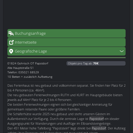
Buchungsanfrage
Internetseite
Geografische Lage
01824
Gohrisch OT Papstdorf
Objekt pro Tag ab:
70€
Alte Hauptstraße 51
Telefon: 035021 68529
10 Betten + zusätzlich Aufbettung
Das Ferienhaus ist neu gebaut und vollkommen separat. Sie finden hier Platz für 2
bis 4 Personen (ca. 46m²).
Die neu gebauten Ferienwohnungen RUTH und KURT im Hauptgebäude bieten
jeweils auf 44m² Platz für je 2 bis 4 Personen.
Die beiden Ferienwohnungen eignen sich bei gleichzeitiger Anmietung für
gemeinsam reisende Paare oder größere Familien.
Die Schäferhütte wurde 2025 neu gebaut und steht unseren Gästen im
Außenbereich zur Verfügung. Durch die zentrale Lage ist
Papstdorf
ein idealer
Ausgangspunkt für Wanderungen und Ausflüge im Elbsandsteingebirge.
Der 451 Meter hohe Tafelberg "Papststein" liegt direkt bei
Papstdorf
. Der Aufstieg
erfolgt über Treppen und Felsspalten und man wird mit einem