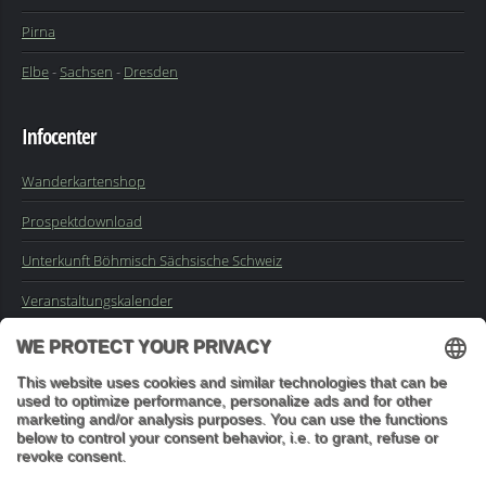
Pirna
Elbe
-
Sachsen
-
Dresden
Infocenter
Wanderkartenshop
Prospektdownload
Unterkunft Böhmisch Sächsische Schweiz
Veranstaltungskalender
Kontakt
Impressum
Buchungsanfrage