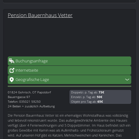
Pension Bauernhaus Vetter
Buchungsanfrage
Internetseite
Geografische Lage
01824
Gohrisch, OT Papstdorf
Doppelzi. p. Tag ab:
73€
Bauerngasse 97
Einzelzi. p. Tag ab:
50€
Telefon: 035021 59250
Objekt pro Tag ab:
65€
24 Betten + zusätzlich Aufbettung
Die Pension Bauernhaus Vetter ist ein ehemaliges Wohnstallhaus was vollständig
und liebevoll rekonstruiert wurde. Das außergewöhnliche Ambiente des Hauses
verfügt über 4 Ferienwohnungen und 5 Doppelzimmer. Im Haus befindet sich ein
großes Gewölbe mit Kamin was als Aufenthalts- und Frühstücksraum genutzt
wird. Auf unseren Hof gibt es Katzen, Mehrschweinchen und Kaninchen. Das