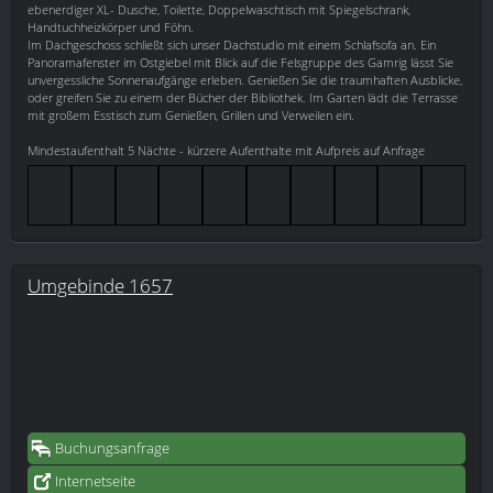
ebenerdiger XL- Dusche, Toilette, Doppelwaschtisch mit Spiegelschrank,
Handtuchheizkörper und Föhn.
Im Dachgeschoss schließt sich unser Dachstudio mit einem Schlafsofa an. Ein
Panoramafenster im Ostgiebel mit Blick auf die Felsgruppe des Gamrig lässt Sie
unvergessliche Sonnenaufgänge erleben. Genießen Sie die traumhaften Ausblicke,
oder greifen Sie zu einem der Bücher der Bibliothek. Im Garten lädt die Terrasse
mit großem Esstisch zum Genießen, Grillen und Verweilen ein.
Mindestaufenthalt 5 Nächte - kürzere Aufenthalte mit Aufpreis auf Anfrage
Umgebinde 1657
Buchungsanfrage
Internetseite