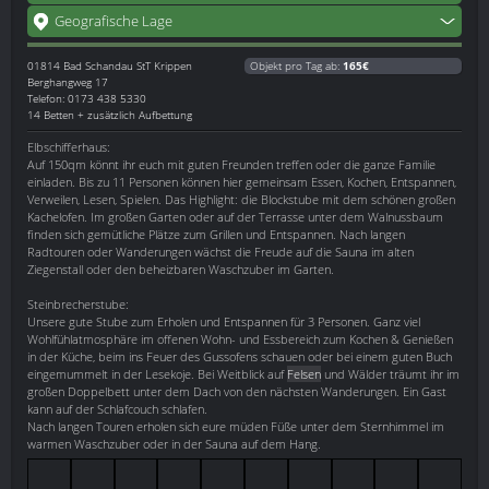
Geografische Lage
01814
Bad Schandau StT Krippen
Objekt pro Tag ab:
165€
Berghangweg 17
Telefon: 0173 438 5330
14 Betten + zusätzlich Aufbettung
Elbschifferhaus:
Auf 150qm könnt ihr euch mit guten Freunden treffen oder die ganze Familie
einladen. Bis zu 11 Personen können hier gemeinsam Essen, Kochen, Entspannen,
Verweilen, Lesen, Spielen. Das Highlight: die Blockstube mit dem schönen großen
Kachelofen. Im großen Garten oder auf der Terrasse unter dem Walnussbaum
finden sich gemütliche Plätze zum Grillen und Entspannen. Nach langen
Radtouren oder Wanderungen wächst die Freude auf die Sauna im alten
Ziegenstall oder den beheizbaren Waschzuber im Garten.
Steinbrecherstube:
Unsere gute Stube zum Erholen und Entspannen für 3 Personen. Ganz viel
Wohlfühlatmosphäre im offenen Wohn- und Essbereich zum Kochen & Genießen
in der Küche, beim ins Feuer des Gussofens schauen oder bei einem guten Buch
eingemummelt in der Lesekoje. Bei Weitblick auf
Felsen
und Wälder träumt ihr im
großen Doppelbett unter dem Dach von den nächsten Wanderungen. Ein Gast
kann auf der Schlafcouch schlafen.
Nach langen Touren erholen sich eure müden Füße unter dem Sternhimmel im
warmen Waschzuber oder in der Sauna auf dem Hang.