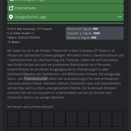
Internetseite
Geografische Lage
01814
Bad Schandau, OT Krippen
Person pro Tag ab:
50€
F.-G.-Keller-Straße 15
Doppelzi. p. Tag ab:
100€
Telefon: 035028 859600
Einzelzi. p. Tag ab:
65€
15 Betten
Wir laden Sie ein in die Pension "Hönel Hof" in Bad Schandau OT Krippen, im
Herzen der Sächsischen Schweiz gelegen. Wir bieten Ihnen 2 Zweibettzimmer und
1 Vierbettzimmer zur Übernachtung mit Frühstück. Sollten Sie auf Fahrradtour
sein, finden Sie bei uns auch ein preiswertes Bikerquartier bis 4 Personen.
Unsere Pension ist ein idealer Ausgangspunkt für Wanderungen zu allen
Sehenswürdigkeiten der Sächsischen- und Böhmischen Schweiz. Die einzigartige
Natur- und
Felsenlandschaft
bietet alle Voraussetzungen für einen erholsamen
und auch aktiven Urlaub. Wandern, Klettern, Radtouren oder eine Dampferfahrt
auf der Elbe wird zu einem unvergesslichen Erlebnis. Die Kunststadt Dresden
erreichen Sie von uns bequem im S-Bahnverkehr und bis zur Grenze nach
Tschechien sind es nur wenige Kilometer.
Wir freuen uns auf Ihren Besuch!