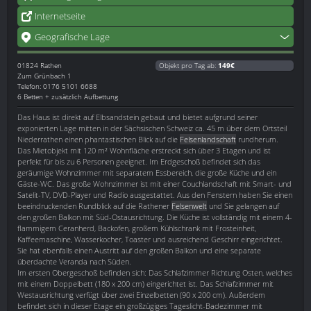
Internetseite
Geografische Lage
01824
Rathen
Objekt pro Tag ab:
149€
Zum Grünbach 1
Telefon: 0176 5101 6688
6 Betten + zusätzlich Aufbettung
Das Haus ist direkt auf Elbsandstein gebaut und bietet aufgrund seiner
exponierten Lage mitten in der Sächsischen Schweiz ca. 45 m über dem Ortsteil
Niederrathen einen phantastischen Blick auf die
Felsenlandschaft
rundherum.
Das Mietobjekt mit 120 m² Wohnfläche erstreckt sich über 3 Etagen und ist
perfekt für bis zu 6 Personen geeignet. Im Erdgeschoß befindet sich das
geräumige Wohnzimmer mit separatem Essbereich, die große Küche und ein
Gäste-WC. Das große Wohnzimmer ist mit einer Couchlandschaft mit Smart- und
Satelit-TV, DVD-Player und Radio ausgestattet. Aus den Fenstern haben Sie einen
beeindruckenden Rundblick auf die Rathener
Felsenwelt
und Sie gelangen auf
den großen Balkon mit Süd-Ostausrichtung. Die Küche ist vollständig mit einem 4-
flammigem Ceranherd, Backofen, großem Kühlschrank mit Frosteinheit,
Kaffeemaschine, Wasserkocher, Toaster und ausreichend Geschirr eingerichtet.
Sie hat ebenfalls einen Austritt auf den großen Balkon und eine separate
überdachte Veranda nach Süden.
Im ersten Obergeschoß befinden sich: Das Schlafzimmer Richtung Osten, welches
mit einem Doppelbett (180 x 200 cm) eingerichtet ist. Das Schlafzimmer mit
Westausrichtung verfügt über zwei Einzelbetten (90 x 200 cm). Außerdem
befindet sich in dieser Etage ein großzügiges Tageslicht-Badezimmer mit