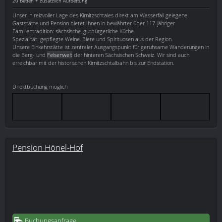
20 Betten + zusätzlich Aufbettung
Unser in reizvoller Lage des Kirnitzschtales direkt am Wasserfall gelegene
Gaststätte und Pension bietet Ihnen in bewährter über 117-jähriger
Familientradition: sächsische, gutbürgerliche Küche.
Spezialität: gepflegte Weine, Biere und Spirituosen aus der Region.
Unsere Einkehrstätte ist zentraler Ausgangspunkt für geruhsame Wanderungen in
die Berg- und
Felsenwelt
der hinteren Sächsischen Schweiz. Wir sind auch
erreichbar mit der historischen Kirnitzschtalbahn bis zur Endstation.
Direktbuchung möglich
Pension Hönel-Hof
Buchungsanfrage