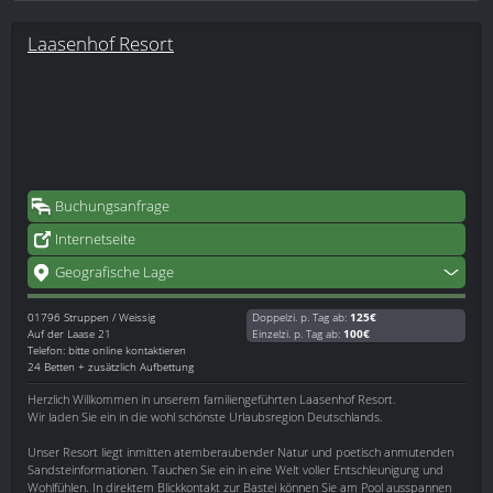
Laasenhof Resort
Buchungsanfrage
Internetseite
Geografische Lage
01796
Struppen / Weissig
Doppelzi. p. Tag ab:
125€
Auf der Laase 21
Einzelzi. p. Tag ab:
100€
Telefon: bitte online kontaktieren
24 Betten + zusätzlich Aufbettung
Herzlich Willkommen in unserem familiengeführten Laasenhof Resort.
Wir laden Sie ein in die wohl schönste Urlaubsregion Deutschlands.
Unser Resort liegt inmitten atemberaubender Natur und poetisch anmutenden
Sandsteinformationen. Tauchen Sie ein in eine Welt voller Entschleunigung und
Wohlfühlen. In direktem Blickkontakt zur Bastei können Sie am Pool ausspannen