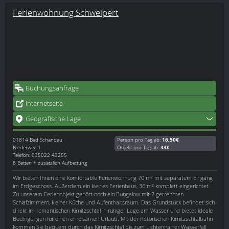
Ferienwohnung Schweipert
Buchungsanfrage
Internetseite
Geografische Lage
01814
Bad Schandau
Person pro Tag ab:
16,50€
Niederweg 1
Objekt pro Tag ab:
33€
Telefon: 035022 43255
8 Betten + zusätzlich Aufbettung
Wir bieten Ihnen eine komfortable Ferienwohnung 70 m² mit separatem Eingang
im Erdgeschoss. Außerdem ein kleines Ferienhaus, 36 m² komplett eingerichtet.
Zu unserem Ferienobjekt gehört noch ein Bungalow mit 2 getrennten
Schlafzimmern, kleiner Küche und Aufenthaltsraum. Das Grundstück befindet sich
direkt im romantischen Kirnitzschtal in ruhiger Lage am Wasser und bietet ideale
Bedingungen für einen erholsamen Urlaub. Mit der historischen Kirnitzschtalbahn
kommen Sie bequem durch das Kirnitzschtal bis zum Lichtenhainer Wasserfall