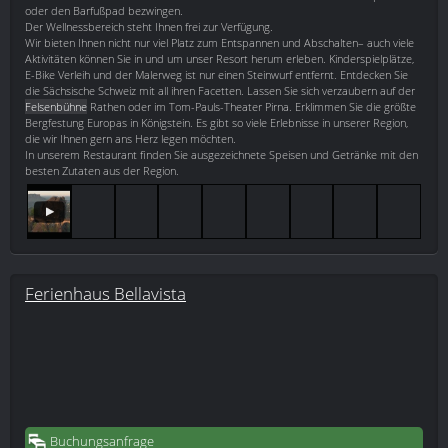
oder den Barfußpad bezwingen.
Der Wellnessbereich steht Ihnen frei zur Verfügung.
Wir bieten Ihnen nicht nur viel Platz zum Entspannen und Abschalten– auch viele
Aktivitäten können Sie in und um unser Resort herum erleben. Kinderspielplätze,
E-Bike Verleih und der Malerweg ist nur einen Steinwurf entfernt. Entdecken Sie
die Sächsische Schweiz mit all ihren Facetten. Lassen Sie sich verzaubern auf der
Felsenbühne
Rathen oder im Tom-Pauls-Theater Pirna. Erklimmen Sie die größte
Bergfestung Europas in Königstein. Es gibt so viele Erlebnisse in unserer Region,
die wir Ihnen gern ans Herz legen möchten.
In unserem Restaurant finden Sie ausgezeichnete Speisen und Getränke mit den
besten Zutaten aus der Region.
Ferienhaus Bellavista
Buchungsanfrage