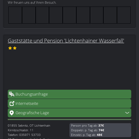
Wir freuen uns auf Ihren Besuch.
Gaststätte und Pension 'Lichtenhainer Wasserfall'
Buchungsanfrage
Internetseite
Geografische Lage
01855
Sebnitz, OT Lichtenhain
Person pro Tag ab:
37€
Kirnitzschtalstr. 11
Doppelzi. p. Tag ab:
74€
Telefon: 035971 53733
Einzelzi. p. Tag ab:
48€