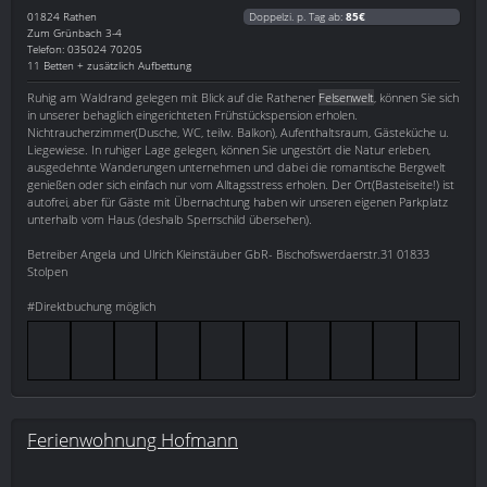
01824
Rathen
Doppelzi. p. Tag ab:
85€
Zum Grünbach 3-4
Telefon: 035024 70205
11 Betten + zusätzlich Aufbettung
Ruhig am Waldrand gelegen mit Blick auf die Rathener
Felsenwelt
, können Sie sich
in unserer behaglich eingerichteten Frühstückspension erholen.
Nichtraucherzimmer(Dusche, WC, teilw. Balkon), Aufenthaltsraum, Gästeküche u.
Liegewiese. In ruhiger Lage gelegen, können Sie ungestört die Natur erleben,
ausgedehnte Wanderungen unternehmen und dabei die romantische Bergwelt
genießen oder sich einfach nur vom Alltagsstress erholen. Der Ort(Basteiseite!) ist
autofrei, aber für Gäste mit Übernachtung haben wir unseren eigenen Parkplatz
unterhalb vom Haus (deshalb Sperrschild übersehen).
Betreiber Angela und Ulrich Kleinstäuber GbR- Bischofswerdaerstr.31 01833
Stolpen
#Direktbuchung möglich
Ferienwohnung Hofmann