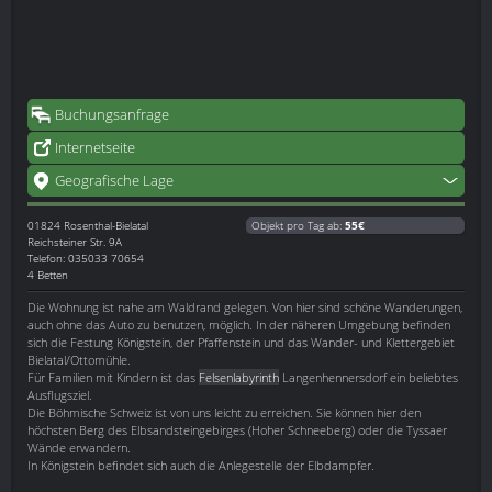
Buchungsanfrage
Internetseite
Geografische Lage
01824
Rosenthal-Bielatal
Objekt pro Tag ab:
55€
Reichsteiner Str. 9A
Telefon: 035033 70654
4 Betten
Die Wohnung ist nahe am Waldrand gelegen. Von hier sind schöne Wanderungen,
auch ohne das Auto zu benutzen, möglich. In der näheren Umgebung befinden
sich die Festung Königstein, der Pfaffenstein und das Wander- und Klettergebiet
Bielatal/Ottomühle.
Für Familien mit Kindern ist das
Felsenlabyrinth
Langenhennersdorf ein beliebtes
Ausflugsziel.
Die Böhmische Schweiz ist von uns leicht zu erreichen. Sie können hier den
höchsten Berg des Elbsandsteingebirges (Hoher Schneeberg) oder die Tyssaer
Wände erwandern.
In Königstein befindet sich auch die Anlegestelle der Elbdampfer.