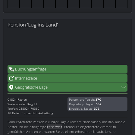
Pension 'Lug ins Land'
Buchungsanfrage
Internetseite
Geografische Lage
01824
Rathen
Person pro Tag ab:
37€
Waltersdorfer Berg 11
Doppelzi. p. Tag ab:
58€
Telefon: 035024 70369
Einzelzi. p. Tag ab:
37€
18 Betten + zusätzlich Aufbettung
Familiengeführte Pension in ruhiger Lage direkt am Nationalpark mit Blick auf die
Bastei und die einzigartige
Felsenwelt
. Freundlich eingerichtete Zimmer im
gemütlichen Ambiente erwarten Sie zu einem erholsamen Urlaub. Unsere