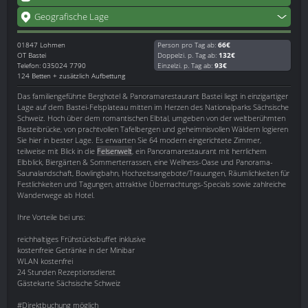
Geografische Lage
01847
Lohmen
Person pro Tag ab:
66€
OT Bastei
Doppelzi. p. Tag ab:
132€
Telefon: 035024 7790
Einzelzi. p. Tag ab:
93€
124 Betten + zusätzlich Aufbettung
Das familiengeführte Berghotel & Panoramarestaurant Bastei liegt in einzigartiger
Lage auf dem Bastei-Felsplateau mitten im Herzen des Nationalparks Sächsische
Schweiz. Hoch über dem romantischen Elbtal, umgeben von der weltberühmten
Basteibrücke, von prachtvollen Tafelbergen und geheimnisvollen Wäldern logieren
Sie hier in bester Lage. Es erwarten Sie 64 modern eingerichtete Zimmer,
teilweise mit Blick in die
Felsenwelt
, ein Panoramarestaurant mit herrlichem
Elbblick, Biergärten & Sommerterrassen, eine Wellness-Oase und Panorama-
Saunalandschaft, Bowlingbahn, Hochzeitsangebote/Trauungen, Räumlichkeiten für
Festlichkeiten und Tagungen, attraktive Übernachtungs-Specials sowie zahlreiche
Wanderwege ab Hotel.
Ihre Vorteile bei uns:
reichhaltiges Frühstücksbuffet inklusive
kostenfreie Getränke in der Minibar
WLAN kostenfrei
24 Stunden Rezeptionsdienst
Gästekarte Sächsische Schweiz
#Direktbuchung möglich