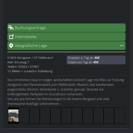
Buchungsanfrage
Internetseite
Geografische Lage
01824
Königstein / OT Pfaffendorf
Doppelzi. p. Tag ab:
40€
Alter Schulweg 7
Objekt pro Tag ab:
45€
Telefon: 035021 67467
12 Betten + zusätzlich Aufbettung
Neu errichtetes Haus in ruhiger, landschaftlich schöner Lage mit Blick zur Festung
Königstein und Panoramablick zum Pfaffenstein. Modern und komfortabel
eingerichtete Zimmer, Wohnküche u. Zubehör, gemütl. Sitzecke mit
Grillmöglichkeit, Parkplatz im Grundstück vorhanden.
Von uns aus können Sie Wanderungen in die bizarre Bergwelt und viele
interessante Ausflüge unternehmen.