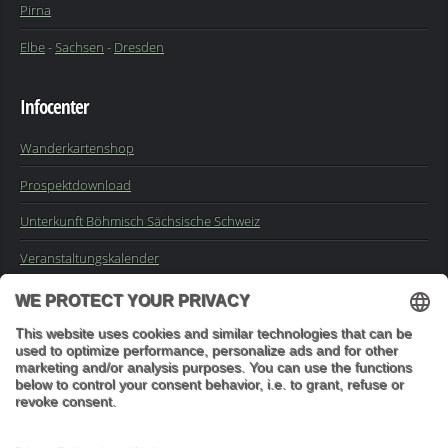
Pirna
Elbe
-
Sachsen
-
Dresden
Infocenter
Wanderkartenshop
Prospektdownload
Unterkunft Böhmisch Sächsische Schweiz
Veranstaltungskalender
Kontakt
Impressum
Buchungsanfrage
Mail an die Redaktion