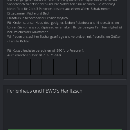
Sonnendach zu entspannen und ihre Mahlzeiten einzunehmen. Die Wohnung
bietet Platz für 2 bis 3 Personen, besteht aus einem Wohn- Schlafzimmer,
Einzelzimmer, Küche und Bad.
Frühstück in benachbarter Pension möglich.
Für Kinder ist unser Haus ideal geeignet. Neben Reisebett und Kinderstühlchen
können Sie von uns auch Spielsachen erhalten. Ihr vierbeiniges Familienmitglied ist
bei uns ebenfalls willkommen.
Wir freuen uns auf ihre Buchungsanfrage und verbleiben mit freundlichen Grüßen
- Familie Richter
Für Kurzaufenthalte berechnen wir 39€ (pro Personen).
Auch erreichbar über: 0151 16719960
Ferienhaus und FEWO's Hanitzsch