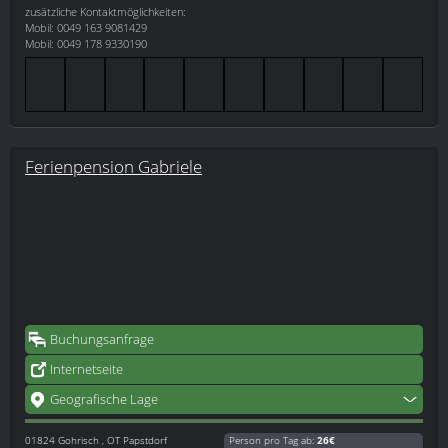
zusätzliche Kontaktmöglichkeiten:
Mobil: 0049 163 9081429
Mobil: 0049 178 9330190
Ferienpension Gabriele
Buchungsanfrage
Internetseite
Geografische Lage
01824
Gohrisch , OT Papstdorf
Person pro Tag ab:
26€