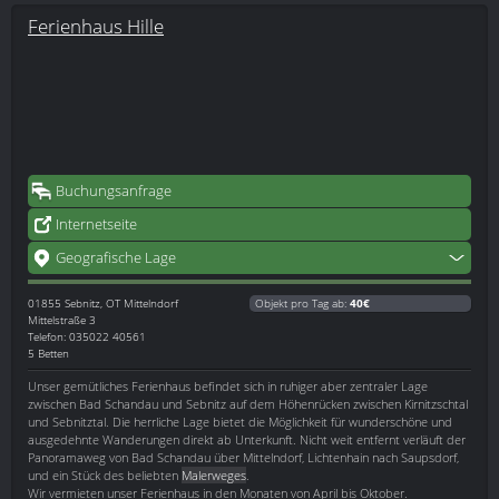
Ferienhaus Hille
Buchungsanfrage
Internetseite
Geografische Lage
01855
Sebnitz, OT Mittelndorf
Objekt pro Tag ab:
40€
Mittelstraße 3
Telefon: 035022 40561
5 Betten
Unser gemütliches Ferienhaus befindet sich in ruhiger aber zentraler Lage
zwischen Bad Schandau und Sebnitz auf dem Höhenrücken zwischen Kirnitzschtal
und Sebnitztal. Die herrliche Lage bietet die Möglichkeit für wunderschöne und
ausgedehnte Wanderungen direkt ab Unterkunft. Nicht weit entfernt verläuft der
Panoramaweg von Bad Schandau über Mittelndorf, Lichtenhain nach Saupsdorf,
und ein Stück des beliebten
Malerweges
.
Wir vermieten unser Ferienhaus in den Monaten von April bis Oktober.