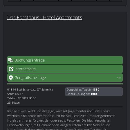
Das Forsthaus - Hotel Apartments
Buchungsanfrage
Internetseite
Geografische Lage
01814
Bad Schandau, OT Schmilka
Doppelzi. p. Tag ab:
138€
Schmilka 37
Einzelzi. p. Tag ab:
108€
Telefon: 035022 9130
23 Betten
Inspiriert vom Wald und der Jagd, wo einst Jägermeister und Försterleute
wohnten, sind heute komfortable und mit viel Liebe zum Detail eingerichtete
Hotelapartments für zwei, vier oder sechs Personen. Die frisch renovierten
Ferienwohnungen, mit Holzfußböden, ausgesuchtem antiken Mobiliar und
Naturlatexschlafsystemen ausgestattet, lassen Sie von der Zeit des 19.