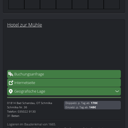
Hotel zur Mühle
Buchungsanfrage
Internetseite
Geografische Lage
01814
Bad Schandau, OT Schmilka
Doppelzi. p. Tag ab:
178€
Schmilka Nr. 36
Einzelzi. p. Tag ab:
148€
Telefon: 035022 9130
31 Betten
Logieren im Baudenkmal von 1665.