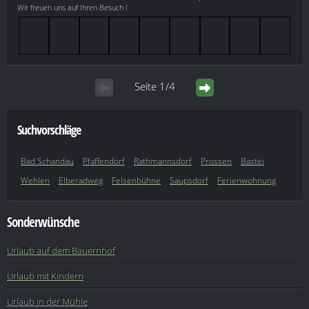
Wir freuen uns auf Ihren Besuch !
Seite 1/4
Suchvorschläge
Bad Schandau
Pfaffendorf
Rathmannsdorf
Prossen
Bastei
Wehlen
Elberadweg
Felsenbühne
Saupsdorf
Ferienwohnung
Sonderwünsche
Urlaub auf dem Bauernhof
Urlaub mit Kindern
Urlaub in der Mühle