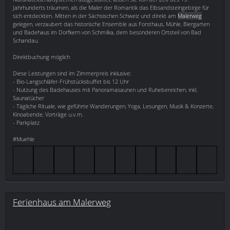
Jahrhunderts träumen, als die Maler der Romantik das Elbsandsteingebirge für
sich entdeckten. Mitten in der Sächsischen Schweiz und direkt am
Malerweg
gelegen, verzaubert das historische Ensemble aus Forsthaus, Mühle, Biergarten
und Badehaus im Dorfkern von Schmilka, dem besonderen Ortsteil von Bad
Schandau.
Direktbuchung möglich
Diese Leistungen sind im Zimmerpreis inklusive:
- Bio-Langschläfer-Frühstücksbuffet bis 12 Uhr
- Nutzung des Badehauses mit Panoramasaunen und Ruhebereichen, inkl.
Saunatücher
- Tägliche Rituale, wie geführte Wanderungen, Yoga, Lesungen, Musik & Konzerte,
Kinoabende, Vorträge u.v.m.
- Parkplatz
#Muehle
Ferienhaus am Malerweg