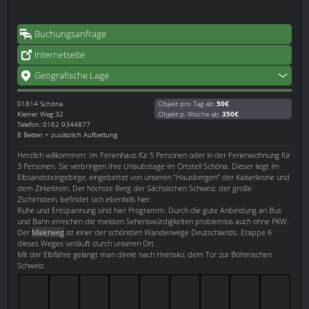
Buchungsanfrage
Internetseite
Geografische Lage
01814
Schöna
Objekt pro Tag ab:
50€
Kleiner Weg 32
Objekt p. Woche ab:
350€
Telefon: 0162 9344877
8 Betten + zusätzlich Aufbettung
Herzlich willkommen: Im Ferienhaus für 5 Personen oder in der Ferienwohnung für
3 Personen. Sie verbringen Ihre Urlaubstage im Ortsteil Schöna. Dieser liegt im
Elbsandsteingebirge, eingebettet von unseren "Hausbergen" der Kaiserkrone und
dem Zirkelstein. Der höchste Berg der Sächsischen Schweiz, der große
Zschirnstein, befindet sich ebenfalls hier.
Ruhe und Entspannung sind hier Programm. Durch die gute Anbindung an Bus
und Bahn erreichen die meisten Sehenswürdigkeiten problemlos auch ohne PKW.
Der
Malerweg
ist einer der schönsten Wanderwege Deutschlands. Etappe 6
dieses Weges verläuft durch unseren Ort.
Mit der Elbfähre gelangt man direkt nach Hrensko, dem Tor zur Böhmischen
Schweiz.