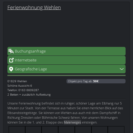
Ferienwohnung Wehlen
Buchungsanfrage
Internetseite
Geografische Lage
01829
Wehlen
Objekt pro Tag ab:
50€
Schöne Aussicht 6
Telefon: 0163 6609287
2 Betten + zusätzlich Aufbettung
Unsere Ferienwohnung befindet sich in ruhiger, schöner Lage am Elbhang nur 5
Minuten zur Stadt. Von der Terrasse aus haben Sie einen herrlichen Blick auf das
Elbsandsteingebirge. Sie können von Wehlen aus auch mit dem Dampfschiff in
Richtung Dresden oder Böhmische Schweiz fahren. Von unseren Wohnungen
können Sie in die 1. und 2. Etappe des
Malerweges
einsteigen.