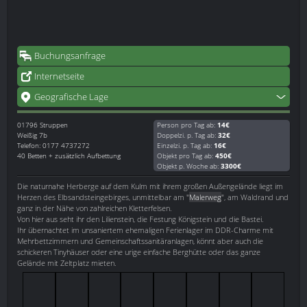
Buchungsanfrage
Internetseite
Geografische Lage
01796
Struppen
Person pro Tag ab:
14€
Weißig 7b
Doppelzi. p. Tag ab:
32€
Telefon: 0177 4737272
Einzelzi. p. Tag ab:
16€
40 Betten + zusätzlich Aufbettung
Objekt pro Tag ab:
450€
Objekt p. Woche ab:
3300€
Die naturnahe Herberge auf dem Kulm mit ihrem großen Außengelände liegt im
Herzen des Elbsandsteingebirges, unmittelbar am "
Malerweg
", am Waldrand und
ganz in der Nähe von zahlreichen Kletterfelsen.
Von hier aus seht ihr den Lilienstein, die Festung Königstein und die Bastei.
Ihr übernachtet im unsaniertem ehemaligen Ferienlager im DDR-Charme mit
Mehrbettzimmern und Gemeinschaftssanitäranlagen, könnt aber auch die
schickeren Tinyhäuser oder eine urige einfache Berghütte oder das ganze
Gelände mit Zeltplatz mieten.