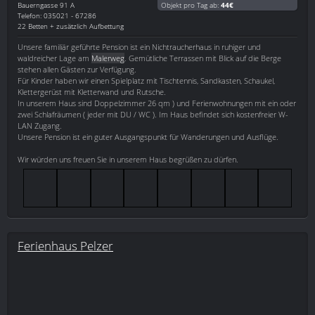
Bauerngasse 91 A
Objekt pro Tag ab:
44€
Telefon: 035021 - 67286
22 Betten + zusätzlich Aufbettung
Unsere familiär geführte Pension ist ein Nichtraucherhaus in ruhiger und
waldreicher Lage am
Malerweg
. Gemütliche Terrassen mit Blick auf die Berge
stehen allen Gästen zur Verfügung.
Für Kinder haben wir einen Spielplatz mit Tischtennis, Sandkasten, Schaukel,
Klettergerüst mit Kletterwand und Rutsche.
In unserem Haus sind Doppelzimmer 26 qm ) und Ferienwohnungen mit ein oder
zwei Schlafräumen ( jeder mit DU / WC ). Im Haus befindet sich kostenfreier W-
LAN Zugang.
Unsere Pension ist ein guter Ausgangspunkt für Wanderungen und Ausflüge.
Wir würden uns freuen Sie in unserem Haus begrüßen zu dürfen.
Ferienhaus Pelzer