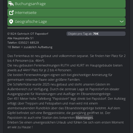
Buchungsanfrage
Internetseite
Geografische Lage
01824
Gohrisch OT Papstdorf
Objekt pro Tag ab:
70€
Alte Hauptstraße 51
Telefon: 035021 68529
10 Betten + zusätzlich Aufbettung
Das Ferienhaus ist neu gebaut und vollkommen separat. Sie finden hier Platz für 2
bis 4 Personen (ca. 46m²).
Die neu gebauten Ferienwohnungen RUTH und KURT im Hauptgebäude bieten
jeweils auf 44m² Platz für je 2 bis 4 Personen.
Die beiden Ferienwohnungen eignen sich bei gleichzeitiger Anmietung für
gemeinsam reisende Paare oder größere Familien.
Die Schäferhütte wurde 2025 neu gebaut und steht unseren Gästen im
Außenbereich zur Verfügung. Durch die zentrale Lage ist Papstdorf ein idealer
Ausgangspunkt für Wanderungen und Ausflüge im Elbsandsteingebirge.
Der 451 Meter hohe Tafelberg "Papststein" liegt direkt bei Papstdorf. Der Aufstieg
erfolgt über Treppen und Felsspalten und man wird mit einem
atemberaubenden Rundblick über das Elbsandsteingebirge belohnt. Auf dem
Gipfel befindet sich eine Berggaststätte, die ganzjährig geöffnet ist. Der
Papststein ist auch eine Station des bekannten
Malerweges
.
Erleben Sie einen unvergesslichen Urlaub und fühlen Sie sich vom ersten Moment
an wie zu Hause !