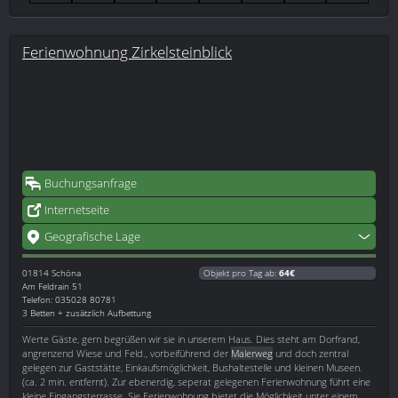
Ferienwohnung Zirkelsteinblick
Buchungsanfrage
Internetseite
Geografische Lage
01814
Schöna
Objekt pro Tag ab:
64€
Am Feldrain 51
Telefon: 035028 80781
3 Betten + zusätzlich Aufbettung
Werte Gäste, gern begrüßen wir sie in unserem Haus. Dies steht am Dorfrand,
angrenzend Wiese und Feld., vorbeiführend der
Malerweg
und doch zentral
gelegen zur Gaststätte, Einkaufsmöglichkeit, Bushaltestelle und kleinen Museen.
(ca. 2 min. entfernt). Zur ebenerdig, seperat gelegenen Ferienwohnung führt eine
kleine Eingangsterrasse. Sie Ferienwohnung bietet die Möglichkeit unter einem