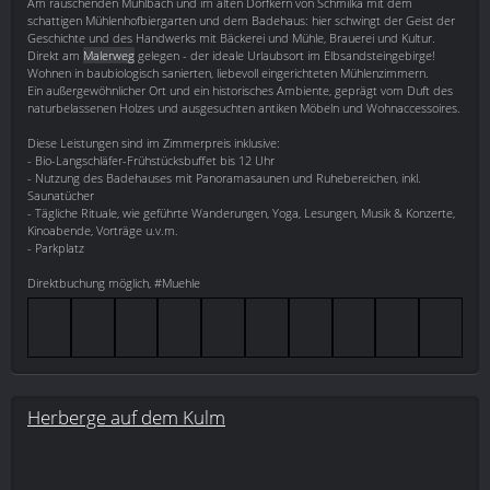
Am rauschenden Mühlbach und im alten Dorfkern von Schmilka mit dem
schattigen Mühlenhofbiergarten und dem Badehaus: hier schwingt der Geist der
Geschichte und des Handwerks mit Bäckerei und Mühle, Brauerei und Kultur.
Direkt am
Malerweg
gelegen - der ideale Urlaubsort im Elbsandsteingebirge!
Wohnen in baubiologisch sanierten, liebevoll eingerichteten Mühlenzimmern.
Ein außergewöhnlicher Ort und ein historisches Ambiente, geprägt vom Duft des
naturbelassenen Holzes und ausgesuchten antiken Möbeln und Wohnaccessoires.
Diese Leistungen sind im Zimmerpreis inklusive:
- Bio-Langschläfer-Frühstücksbuffet bis 12 Uhr
- Nutzung des Badehauses mit Panoramasaunen und Ruhebereichen, inkl.
Saunatücher
- Tägliche Rituale, wie geführte Wanderungen, Yoga, Lesungen, Musik & Konzerte,
Kinoabende, Vorträge u.v.m.
- Parkplatz
Direktbuchung möglich, #Muehle
Herberge auf dem Kulm