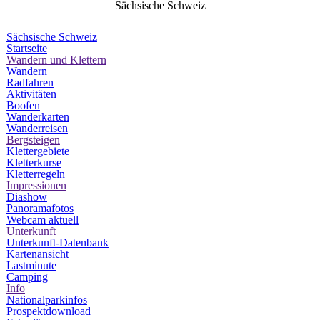
=
Sächsische Schweiz
Sächsische Schweiz
Startseite
Wandern und Klettern
Wandern
Radfahren
Aktivitäten
Boofen
Wanderkarten
Wanderreisen
Bergsteigen
Klettergebiete
Kletterkurse
Kletterregeln
Impressionen
Diashow
Panoramafotos
Webcam aktuell
Unterkunft
Unterkunft-Datenbank
Kartenansicht
Lastminute
Camping
Info
Nationalparkinfos
Prospektdownload