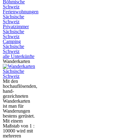
Böhmische
Schweiz
Ferienwohnungen
Sächsische
Schweiz
Privatzimmer
Sächsische
Schweiz
Camping
Sächsische
Schweiz
alle Unterkünfte
Wanderkarten
Mit den
hochauflösenden,
hand-
gezeichneten
Wanderkarten
ist man für
Wanderungen
bestens gerüstet.
Mit einem
Maßstab von 1 :
10000 wird mit
mehreren