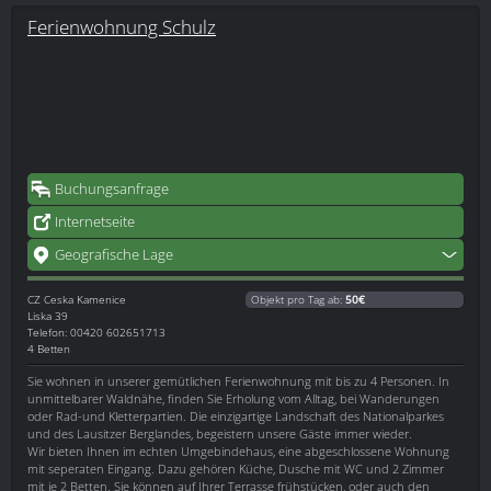
Ferienwohnung Schulz
Buchungsanfrage
Internetseite
Geografische Lage
CZ
Ceska Kamenice
Objekt pro Tag ab:
50€
Liska 39
Telefon: 00420 602651713
4 Betten
Sie wohnen in unserer gemütlichen Ferienwohnung mit bis zu 4 Personen. In
unmittelbarer Waldnähe, finden Sie Erholung vom Alltag, bei Wanderungen
oder Rad-und Kletterpartien. Die einzigartige Landschaft des Nationalparkes
und des Lausitzer Berglandes, begeistern unsere Gäste immer wieder.
Wir bieten Ihnen im echten Umgebindehaus, eine abgeschlossene Wohnung
mit seperaten Eingang. Dazu gehören Küche, Dusche mit WC und 2 Zimmer
mit je 2 Betten. Sie können auf Ihrer Terrasse frühstücken, oder auch den