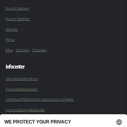
Kurort Rathen
Kurort Wehlen
Sebnitz
Pirna
Elbe
-
Sachsen
-
Dresden
Infocenter
Wanderkartenshop
Prospektdownload
Unterkunft Böhmisch Sächsische Schweiz
Veranstaltungskalender
Kontakt