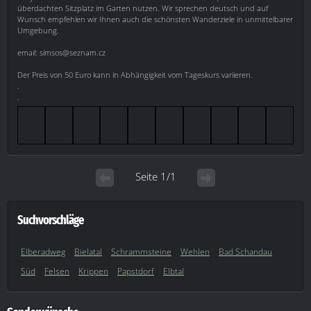
überdachten Sitzplatz im Garten nutzen. Wir sprechen deutsch und auf
Wunsch empfehlen wir Ihnen auch die schönsten Wanderziele in unmittelbarer
Umgebung.
email: simsos@seznam.cz
Der Preis von 50 Euro kann in Abhängigkeit vom Tageskurs variieren.
.
.
Seite 1/1
Suchvorschläge
Elberadweg
Bielatal
Schrammsteine
Wehlen
Bad Schandau
Süd
Felsen
Krippen
Papstdorf
Elbtal