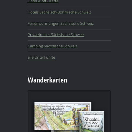
Unterkunft - Karte
Hotels Sächsisch-Böhmische Schweiz
Ferienwohnungen Sächsische Schweiz
Privatzimmer Sächsische Schweiz
Camping Sächsische Schweiz
alle Unterkünfte
Wanderkarten