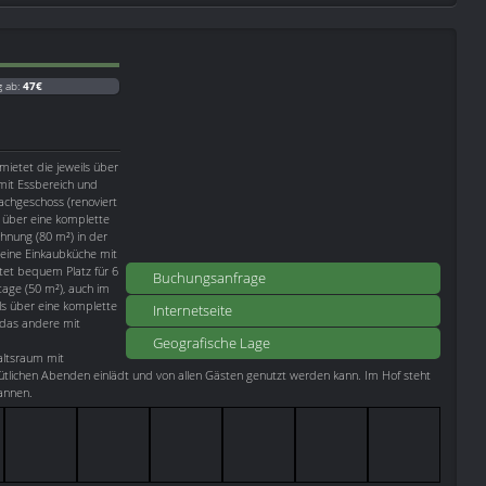
g ab:
47€
ietet die jeweils über
mit Essbereich und
chgeschoss (renoviert
 über eine komplette
hnung (80 m²) in der
r eine Einkaubküche mit
tet bequem Platz für 6
Buchungsanfrage
tage (50 m²), auch im
lls über eine komplette
Internetseite
 das andere mit
Geografische Lage
altsraum mit
emütlichen Abenden einlädt und von allen Gästen genutzt werden kann. Im Hof steht
annen.