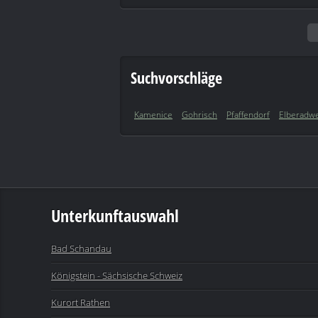
Suchvorschläge
Kamenice
Gohrisch
Pfaffendorf
Elberadw
Unterkunftauswahl
Bad Schandau
Königstein - Sächsische Schweiz
Kurort Rathen