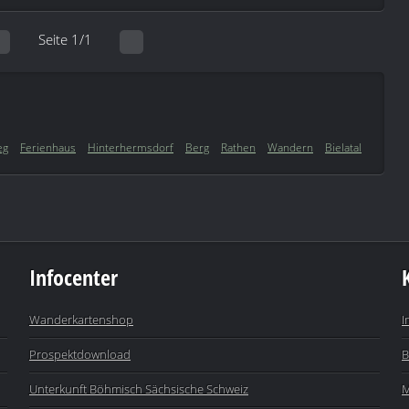
Seite 1/1
eg
Ferienhaus
Hinterhermsdorf
Berg
Rathen
Wandern
Bielatal
Infocenter
Wanderkartenshop
I
Prospektdownload
B
Unterkunft Böhmisch Sächsische Schweiz
M