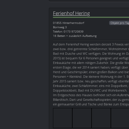
Ferienhof Hering
01855
Hinterhermsdorf
Objekt pro Ta
Bornweg 3
Telefon: 0173 9720839
16 Betten + zusätzlich Aufbettung
Auf dem Ferienhof Hering werden derzeit 3 Fewos verm
zwei bzw. drei getrennte Schlafzimmer, Wohnzimmer 
Bad mit Dusche und WC verfügen. Die Wohnung im Da
2015) ist bequem für 6 Personen geeignet und verfügt
Einbauküche mit allem nötigen Zubehör. Die große Wo
ersten Etage, die wir 2014 saniert haben, verfügt übe
Herd und Geschirrspüler, einen großen Balkon und bie
Personen + Kleinkind. Die kleinere Wohnung in der 1. E
Jahr 2015 saniert bzw. neu geschaffen, verfügt ebenfa
Einbauküche, zwei Schlafzimmer, eins mit Doppelbett,
Doppelstockbett, Bad mit DU/WC und Wohnbereich.
Im Erdgeschoss des Hauses befindet sich ein Aufenth
Billardtisch, Dart und Gesellschaftsspielen, der zu g
ein gemauerter Grill und Tische und Bänke zum Entsp