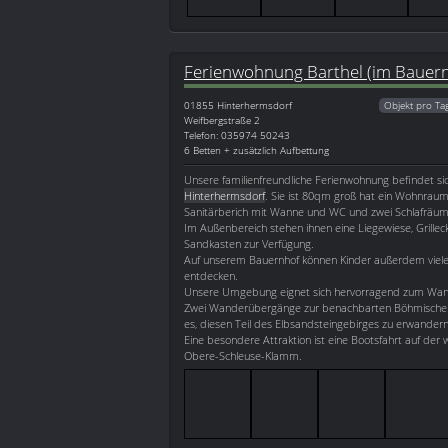
Ferienwohnung Barthel (im Bauern
01855
Hinterhermsdorf
Objekt pro Ta
Weifbergstraße 2
Telefon: 035974 50243
6 Betten + zusätzlich Aufbettung
Unsere familienfreundliche Ferienwohnung befindet s
Hinterhermsdorf
. Sie ist 80qm groß hat ein Wohnrau
Sanitärberich mit Wanne und WC und zwei Schlafräume
Im Außenbereich stehen ihnen eine Liegewiese, Grillec
Sandkasten zur Verfügung.
Auf unserem Bauernhof können Kinder außerdem viele 
entdecken.
Unsere Umgebung eignet sich hervorragend zum Wan
Zwei Wanderübergänge zur benachbarten Böhmischen
es, diesen Teil des Elbsandsteingebirges zu erwandern
Eine besondere Attraktion ist eine Bootsfahrt auf der
Obere-Schleuse-Klamm.