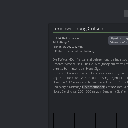
Ferienwohnung Gotsch
01814
Bad Schandau
Objekt pro Ta
Schloßberg 2
Objekt p. Woc
Telefon: 035022/42465
2 Betten + zusätzlich Aufbettung
Die FW (ca. 40qm)ist zentral gelegen und befindet si
unseres Wohnhauses. Die FW wird ganzjährig vermiete
unmittelbar hinter dem Hotel Sigls.
Sie besteht aus zwei zentralbeheizten Zimmern, ein
angrenzendem WC, Wasch- und Duschgelegenheit un
Über die A 17 kommend fahren Sie auf der B 172 bis
und biegen Richtung
Hinterhermsdorf
entlang der Kirn
Hotel. Sie sind ca. 200 - 300 m vom Zentrum (Elbe) ent