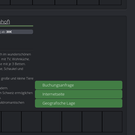
hof)
g ab:
30€
ich im wunderschönen
m mit TV, Wohnküche,
 mit je 3 Betten.
ke, Schaukel und
große und kleine Tiere
Buchungsanfrage
dern.
 Schweiz ermöglichen
Internetseite
.
 wildromantischen
Geografische Lage