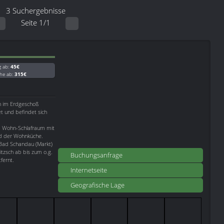
3 Suchergebnisse
Seite 1/1
g ab:
45€
he ab:
315€
ch im Erdgeschoß
t und befindet sich
em Wohn-Schlafraum mit
d der Wohnküche.
 Bad Schandau (Markt)
itzsch ab bis zum o.g.
Buchungsanfrage
fernt.
Internetseite
Geografische Lage