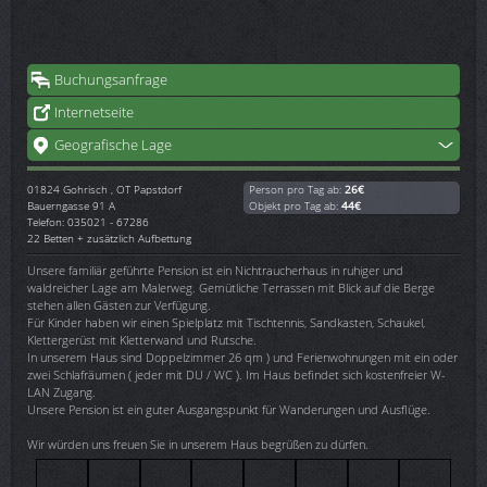
Buchungsanfrage
Internetseite
Geografische Lage
01824
Gohrisch , OT Papstdorf
Person pro Tag ab:
26€
Bauerngasse 91 A
Objekt pro Tag ab:
44€
Telefon: 035021 - 67286
22 Betten + zusätzlich Aufbettung
Unsere familiär geführte Pension ist ein Nichtraucherhaus in ruhiger und
waldreicher Lage am Malerweg. Gemütliche Terrassen mit Blick auf die Berge
stehen allen Gästen zur Verfügung.
Für Kinder haben wir einen Spielplatz mit Tischtennis, Sandkasten, Schaukel,
Klettergerüst mit Kletterwand und Rutsche.
In unserem Haus sind Doppelzimmer 26 qm ) und Ferienwohnungen mit ein oder
zwei Schlafräumen ( jeder mit DU / WC ). Im Haus befindet sich kostenfreier W-
LAN Zugang.
Unsere Pension ist ein guter Ausgangspunkt für Wanderungen und Ausflüge.
Wir würden uns freuen Sie in unserem Haus begrüßen zu dürfen.