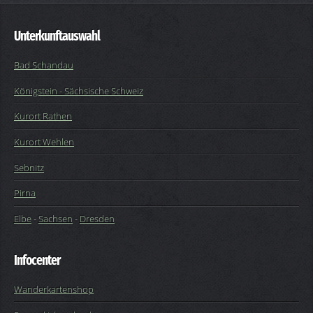
Unterkunftauswahl
Bad Schandau
Königstein - Sächsische Schweiz
Kurort Rathen
Kurort Wehlen
Sebnitz
Pirna
Elbe
-
Sachsen
-
Dresden
Infocenter
Wanderkartenshop