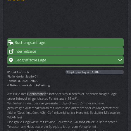
Buchungsanfrage
Internetseite
Geografische Lage
01824
Gohrisch
Objekt pro Tag ab:
150€
Pfaffendorfer Straße 61
Telefon: 035021 59600
6 Betten + zusätzlich Aufbettung
Am Fuße des
Gohrischstein
's befindet sich in zentraler, dennoch ruhiger Lage
unser liebevoll eingerichtetes Ferienhaus (155 m²).
Wir bieten Ihnen über das gesamte Erdgeschoss 3 Zimmer und einen
geräumigen Aufenthaltsraum mit Kamin und angrenzender voll ausgestatteter
Küche (Geschirrspüler, Kühl- Gefrierkombination, Herd mit Backofen, Mikrowelle).
WLAN frei.
Eine große Liegewiese mit Pavilion, Feuerstelle, Grillmöglichkeit, 2 überdachten
Terassen am Haus sowie ein Spielplatz laden zum Verweilen ein.