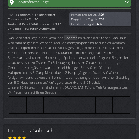
Geografische Lage
01824
Gohrisch, OT Cunnersdorf
Person pro Tag ab:
35€
Cunnersdorfer Str. 20
Doppelzi. p. Tag ab:
70€
Telefon: 035021/904800 oder: 68937
Einzelzi. p. Tag ab:
40€
54 Betten + zusätzlich Aufbettung
Das Landhotel liegt in der Gemeinde
Gohrisch
im "Reich der Steine". Das Haus
wird familiär geführt. Wander- und Seniorengruppen sind herzlich willkommen.
Gute Gruppenpreise. Gestaltung von Tagesprogrammen, Grillfeste u.a. mehr.
Freundlicher Service in einem Restaurant mit frischer regionaler Küche.
Speisekarte auf unserer Homepage. Speisekartenwechsel erfolgt vor Beginn der
Urlaubersaison zu Ostern. Zu Feiertagen gibt es ein Zusatzangebot mit typ.
Gerichten. Hotelgäste erwartet ein reichhaltiges Frühstücksbüfett und
Halbpension als 3-Gang-Menü, davon 2 Hauptgänge zur Wahl. Auf Wunsch
fertigen wir Lunchpakete an. Bei nur 1 Übernachtung erheben wir einen Zuschlag
von 5 €. Haustiere sind auf Anfrage erlaubt (Hund 5 € Nacht).
Unsere 28 Gästezimmer sind alle mit DU/WC, SAT-TV und Telefon ausgestattet.
Wir freuen uns auf Ihren Besuch!
Landhaus Gohrisch