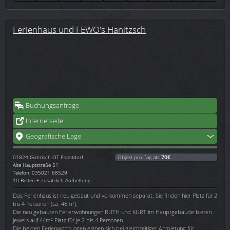
Ferienhaus und FEWO's Hanitzsch
Buchungsanfrage
Internetseite
Geografische Lage
01824
Gohrisch OT Papstdorf
Objekt pro Tag ab:
70€
Alte Hauptstraße 51
Telefon: 035021 68529
10 Betten + zusätzlich Aufbettung
Das Ferienhaus ist neu gebaut und vollkommen separat. Sie finden hier Platz für 2
bis 4 Personen (ca. 46m²).
Die neu gebauten Ferienwohnungen RUTH und KURT im Hauptgebäude bieten
jeweils auf 44m² Platz für je 2 bis 4 Personen.
Die beiden Ferienwohnungen eignen sich bei gleichzeitiger Anmietung für