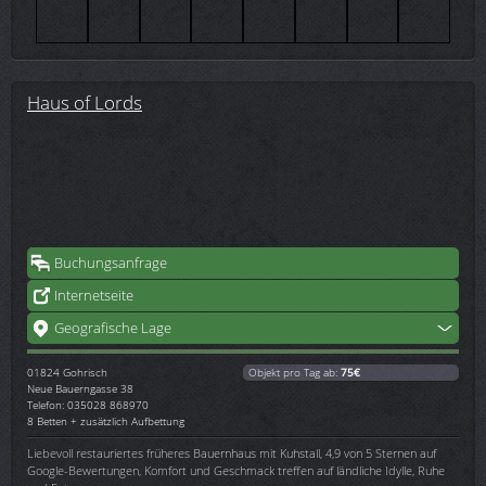
Haus of Lords
Buchungsanfrage
Internetseite
Geografische Lage
01824
Gohrisch
Objekt pro Tag ab:
75€
Neue Bauerngasse 38
Telefon: 035028 868970
8 Betten + zusätzlich Aufbettung
Liebevoll restauriertes früheres Bauernhaus mit Kuhstall, 4,9 von 5 Sternen auf
Google-Bewertungen, Komfort und Geschmack treffen auf ländliche Idylle, Ruhe