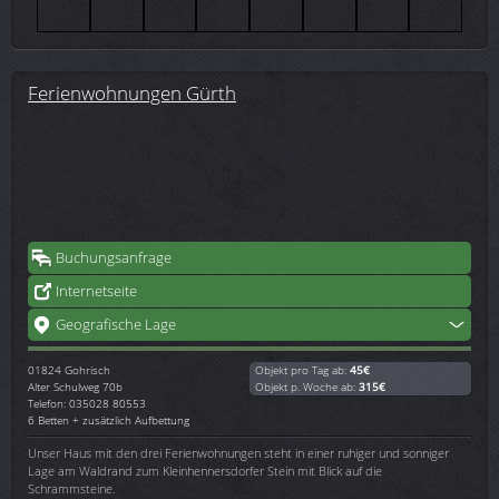
Ferienwohnungen Gürth
Buchungsanfrage
Internetseite
Geografische Lage
01824
Gohrisch
Objekt pro Tag ab:
45€
Alter Schulweg 70b
Objekt p. Woche ab:
315€
Telefon: 035028 80553
6 Betten + zusätzlich Aufbettung
Unser Haus mit den drei Ferienwohnungen steht in einer ruhiger und sonniger
Lage am Waldrand zum Kleinhennersdorfer Stein mit Blick auf die
Schrammsteine.