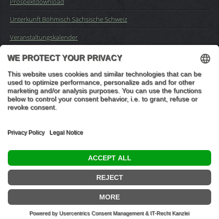
Prospektdownload
Unterkunft Böhmisch Sächsische Schweiz
Veranstaltungskalender
Kontakt
Impressum
Buchungsanfrage
Mail an die Redaktion
"In den Wäldern sind Dinge, über die nachzudenken man jahrelang
im Moos liegen könnte." (Franz Kafka)
© 2026 Ottmar Vetter,
Elbsandsteingebirge Verlag
- Alle Rechte vorbehalten.
Datenschutzeinstellungen