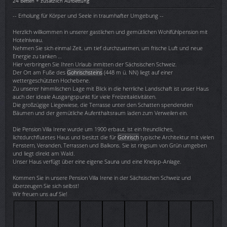
24 Betten + zusätzlich Aufbettung
-- Erholung für Körper und Seele in traumhafter Umgebung --
Herzlich willkommen in unserer gastlichen und gemütlichen Wohlfühlpension mit
Hotelniveau.
Nehmen Sie sich einmal Zeit, um tief durchzuatmen, um frische Luft und neue
Energie zu tanken …
Hier verbringen Sie Ihren Urlaub inmitten der Sächsischen Schweiz.
Der Ort am Fuße des
Gohrischsteins
(448 m ü. NN) liegt auf einer
wettergeschützten Hochebene.
Zu unserer himmlischen Lage mit Blick in die herrliche Landschaft ist unser Haus
auch der ideale Ausgangspunkt für viele Freizeitaktivitäten.
Die großzügige Liegewiese, die Terrasse unter den Schatten spendenden
Bäumen und der gemütliche Aufenthaltsraum laden zum Verweilen ein.
Die Pension Villa Irene wurde um 1900 erbaut, ist ein freundliches,
lichtdurchflutetes Haus und besitzt die für
Gohrisch
typische Architektur mit vielen
Fenstern, Veranden, Terrassen und Balkons. Sie ist ringsum von Grün umgeben
und liegt direkt am Wald.
Unser Haus verfügt über eine eigene Sauna und eine Kneipp-Anlage.
Kommen Sie in unsere Pension Villa Irene in der Sächsischen Schweiz und
überzeugen Sie sich selbst!
Wir freuen uns auf Sie!