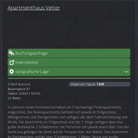
Apartmenthaus Vetter
Buchungsanfrage
Internetseite
Geografische Lage
01824
Gohrisch
Objekt pro Tag ab:
130€
Bauerngasse 97
Telefon: 035021 59250
22 Betten
In unserem neuen Feriendomizil haben wir 5 hochwertige Ferienapartments
eingerichtet. Die Ferienapartments befinden sich jeweils im Erdgeschoss,
Mittelgeschoss und Dachgeschoss und verfügen alle über Fußbodenheizung und
WLAN. Die Apartments im Erdgeschoss und der 1. Etage verfügen über eine
große Wohnküche, 2 Schlafzimmer mit Fernseher und jeweils einem Bad. Von der
Küche aus gelangen Sie direkt auf die Terrasse bzw. den Balkon. Das Apartment
im Dachgeschoss verfügt über 3 Schlafzimmer, 2 Bäder, Sauna und großer