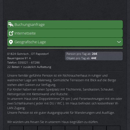
Buchungsanfrage
Internetseite
Geografische Lage
01824
Gohrisch , OT Papstdorf
Person pro Tag ab:
26€
Bauerngasse 91 A
Objekt pro Tag ab:
44€
Telefon: 035021 - 67286
22 Betten + zusätzlich Aufbettung
Unsere familiär geführte Pension ist ein Nichtraucherhaus in ruhiger und
waldreicher Lage am Malerweg. Gemütliche Terrassen mit Blick auf die Berge
stehen allen Gästen zur Verfügung.
Für Kinder haben wir einen Spielplatz mit Tischtennis, Sandkasten, Schaukel,
Klettergerüst mit Kletterwand und Rutsche.
In unserem Haus sind Doppelzimmer 26 qm ) und Ferienwohnungen mit ein oder
zwei Schlafräumen ( jeder mit DU / WC ). Im Haus befindet sich kostenfreier W-
LAN Zugang.
Unsere Pension ist ein guter Ausgangspunkt für Wanderungen und Ausflüge.
Wir würden uns freuen Sie in unserem Haus begrüßen zu dürfen.