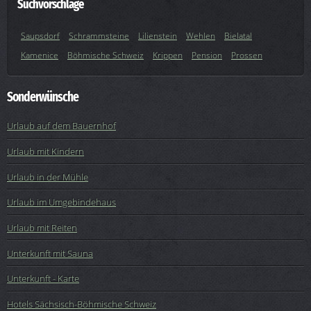
Suchvorschläge
Saupsdorf
Schrammsteine
Lilienstein
Wehlen
Bielatal
Kamenice
Böhmische Schweiz
Krippen
Pension
Prossen
Sonderwünsche
Urlaub auf dem Bauernhof
Urlaub mit Kindern
Urlaub in der Mühle
Urlaub im Umgebindehaus
Urlaub mit Reiten
Unterkunft mit Sauna
Unterkunft - Karte
Hotels Sächsisch-Böhmische Schweiz