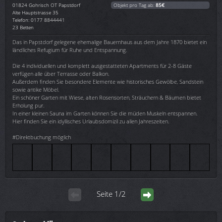
01824
Gohrisch OT Papstdorf
Objekt pro Tag ab:
85€
Alte Hauptstrasse 35
Telefon: 0177 8844441
23 Betten
Das in Papstdorf gelegene ehemalige Bauernhaus aus dem Jahre 1870 bietet ein
ländliches Refugium für Ruhe und Entspannung.
Die 4 individuellen und komplett ausgestatteten Apartments für 2-8 Gäste
verfügen alle über Terrasse oder Balkon.
Außerdem finden Sie besondere Elemente wie historisches Gewölbe, Sandstein
sowie antike Möbel.
Ein schöner Garten mit Wiese, alten Rosensorten, Sträuchern & Bäumen bietet
Erholung pur.
In einer kleinen Sauna im Garten können Sie die müden Muskeln entspannen.
Hier finden Sie ein idyllisches Urlaubsdomizil zu allen Jahreszeiten.
#Direktbuchung möglich
Seite 1/2