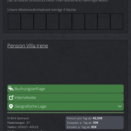
Das umzäunte Grundstück bietet Ihnen ausreichend Parkmöglichkeiten.
Unsere Mindestaufenthaltszeit beträgt 4 Nächte.
Pension Villa Irene
Buchungsanfrage
Internetseite
Geografische Lage
01824
Gohrisch
Person pro Tag ab:
43,50€
Pladerbergstr. 37
Doppelzi. p. Tag ab:
93€
Telefon: 035021 60523
Einzelzi. p. Tag ab:
85€