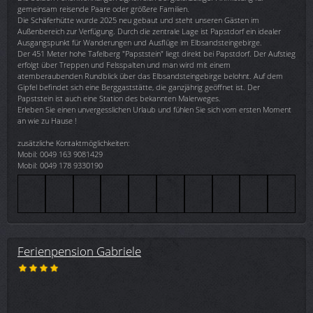
gemeinsam reisende Paare oder größere Familien.
Die Schäferhütte wurde 2025 neu gebaut und steht unseren Gästen im
Außenbereich zur Verfügung. Durch die zentrale Lage ist Papstdorf ein idealer
Ausgangspunkt für Wanderungen und Ausflüge im Elbsandsteingebirge.
Der 451 Meter hohe Tafelberg "Papststein" liegt direkt bei Papstdorf. Der Aufstieg
erfolgt über Treppen und Felsspalten und man wird mit einem
atemberaubenden Rundblick über das Elbsandsteingebirge belohnt. Auf dem
Gipfel befindet sich eine Berggaststätte, die ganzjährig geöffnet ist. Der
Papststein ist auch eine Station des bekannten Malerweges.
Erleben Sie einen unvergesslichen Urlaub und fühlen Sie sich vom ersten Moment
an wie zu Hause !
zusätzliche Kontaktmöglichkeiten:
Mobil: 0049 163 9081429
Mobil: 0049 178 9330190
Ferienpension Gabriele