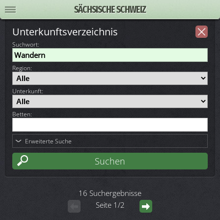
SÄCHSISCHE SCHWEIZ
Unterkunftsverzeichnis
Suchwort
:
Region:
Unterkunft:
Betten:
Erweiterte Suche
16 Suchergebnisse
Seite 1/2