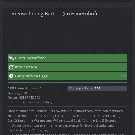
Ferienwohnung Barthel (im Bauernhof)
Buchungsanfrage
Internetseite
Geografische Lage
01855
Hinterhermsdorf
Objekt pro Tag ab:
30€
Weifbergstraße 2
Telefon: 035974 50243
6 Betten + zusätzlich Aufbettung
Unsere familienfreundliche Ferienwohnung befindet sich im wunderschönen
Hinterhermsdorf. Sie ist 80qm groß hat ein Wohnraum mit TV, Wohnküche,
Sanitärberich mit Wanne und WC und zwei Schlafräume mit je 3 Betten.
Im Außenbereich stehen ihnen eine Liegewiese, Grillecke, Schaukel und
Sandkasten zur Verfügung.
Auf unserem Bauernhof können Kinder außerdem viele große und kleine Tiere