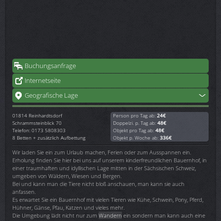
Buchungsanfrage
Internetseite
Geografische Lage
01814
Reinhardtsdorf
Person pro Tag ab:
24€
Schrammsteinblick 70
Doppelzi. p. Tag ab:
48€
Telefon: 0173 5808303
Objekt pro Tag ab:
48€
8 Betten + zusätzlich Aufbettung
Objekt p. Woche ab:
336€
Wir laden Sie ein zum Urlaub machen, Ferien oder zum Ausspannen ein.
Erholung finden Sie hier bei uns auf unserem kinderfreundlichen Bauernhof, in
einer traumhaften und idyllischen Lage mitten in der Sächsischen Schweiz,
umgeben von Wäldern, Wiesen und Bergen.
Bei und kann man die Tiere nicht bloß anschauen, man kann sie auch
anfassen.
Es erwartet Sie ein Bauernhof mit vielen Tieren wie Kühe, Schwein, Pony, Pferd,
Hühner, Gänse, Pfau, Katzen und vieles mehr.
Die Umgebung lädt nicht nur zum
Wandern
ein sondern man kann auch eine