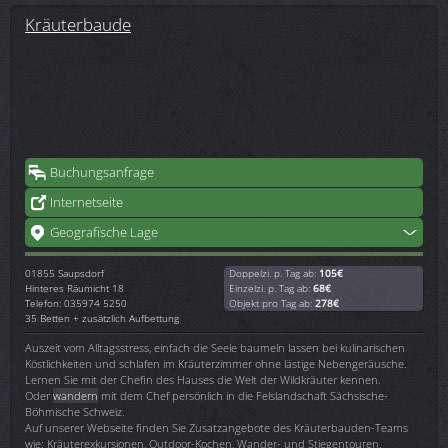
Kräuterbaude
Buchungsanfrage
Internetseite
Geografische Lage
01855
Saupsdorf
Doppelzi. p. Tag ab:
105€
Hinteres Räumicht 18
Einzelzi. p. Tag ab:
68€
Telefon: 035974 5250
Objekt pro Tag ab:
278€
35 Betten + zusätzlich Aufbettung
Auszeit vom Alltagsstress, einfach die Seele baumeln lassen bei kulinarischen
Köstlichkeiten und schlafen im Kräuterzimmer ohne lästige Nebengeräusche.
Lernen Sie mit der Chefin des Hauses die Welt der Wildkräuter kennen.
Oder
wandern
mit dem Chef persönlich in die Felslandschaft Sächsische-
Böhmische Schweiz.
Auf unserer Webseite finden Sie Zusatzangebote des Kräuterbauden-Teams
wie: Kräuterexkursionen, Outdoor-Kochen, Wander- und Stiegentouren,