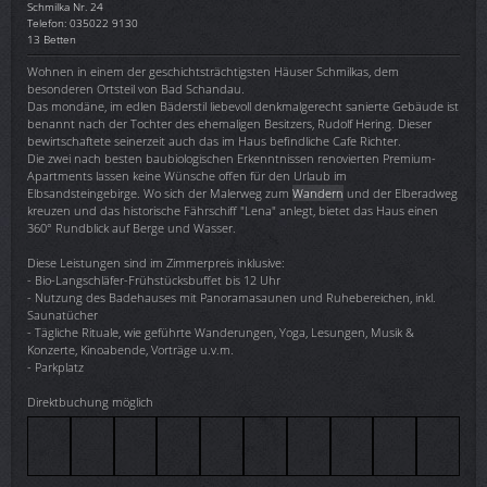
Schmilka Nr. 24
Telefon: 035022 9130
13 Betten
Wohnen in einem der geschichtsträchtigsten Häuser Schmilkas, dem
besonderen Ortsteil von Bad Schandau.
Das mondäne, im edlen Bäderstil liebevoll denkmalgerecht sanierte Gebäude ist
benannt nach der Tochter des ehemaligen Besitzers, Rudolf Hering. Dieser
bewirtschaftete seinerzeit auch das im Haus befindliche Cafe Richter.
Die zwei nach besten baubiologischen Erkenntnissen renovierten Premium-
Apartments lassen keine Wünsche offen für den Urlaub im
Elbsandsteingebirge. Wo sich der Malerweg zum
Wandern
und der Elberadweg
kreuzen und das historische Fährschiff "Lena" anlegt, bietet das Haus einen
360° Rundblick auf Berge und Wasser.
Diese Leistungen sind im Zimmerpreis inklusive:
- Bio-Langschläfer-Frühstücksbuffet bis 12 Uhr
- Nutzung des Badehauses mit Panoramasaunen und Ruhebereichen, inkl.
Saunatücher
- Tägliche Rituale, wie geführte Wanderungen, Yoga, Lesungen, Musik &
Konzerte, Kinoabende, Vorträge u.v.m.
- Parkplatz
Direktbuchung möglich