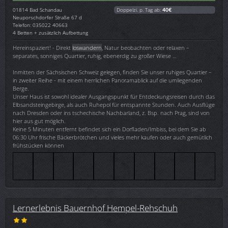
01814
Bad Schandau
Doppelzi. p. Tag ab:
40€
Neuporschdorfer Straße 67 d
Telefon: 035022 40663
4 Betten + zusätzlich Aufbettung
Hereinspaziert! - Direkt
loswandern
, Natur beobachten oder relaxen –
separates, sonniges Quartier, ruhig, ebenerdig zu großer Wiese …
Inmitten der Sächsischen Schweiz gelegen, finden Sie unser ruhiges Quartier –
in zweiter Reihe - mit einem herrlichen Panoramablick auf die umliegenden
Berge.
Unser Haus ist sowohl idealer Ausgangspunkt für Entdeckungsreisen durch das
Elbsandsteingebirge, als auch Ruhepol für entspannte Stunden. Auch Ausflüge
nach Dresden oder ins tschechische Nachbarland, z. Bsp. nach Prag, sind von
hier aus gut möglich.
Keine 5 Minuten entfernt befindet sich ein Dorfladen/Imbiss, bei dem Sie ab
06:30 Uhr frische Bäckerbrötchen und vieles mehr kaufen oder auch gemütlich
frühstücken können
Lernerlebnis Bauernhof Hempel-Rehschuh