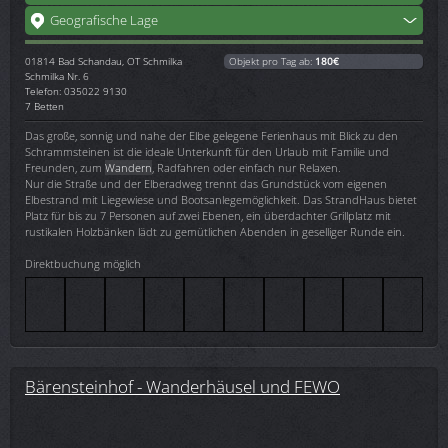
Geografische Lage
01814
Bad Schandau, OT Schmilka
Objekt pro Tag ab:
180€
Schmilka Nr. 6
Telefon: 035022 9130
7 Betten
Das große, sonnig und nahe der Elbe gelegene Ferienhaus mit Blick zu den
Schrammsteinen ist die ideale Unterkunft für den Urlaub mit Familie und
Freunden, zum
Wandern
, Radfahren oder einfach nur Relaxen.
Nur die Straße und der Elberadweg trennt das Grundstück vom eigenen
Elbestrand mit Liegewiese und Bootsanlegemöglichkeit. Das StrandHaus bietet
Platz für bis zu 7 Personen auf zwei Ebenen, ein überdachter Grillplatz mit
rustikalen Holzbänken lädt zu gemütlichen Abenden in geselliger Runde ein.
Direktbuchung möglich
Bärensteinhof - Wanderhäusel und FEWO