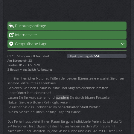
Buchungsanfrage
Internetseite
Geografische Lage
01796
Struppen, OT Naundorf
Objekt pro Tag ab:
55€
Am Bärenstein 23
Telefon: 0173 3725920
2 Betten + zusätzlich Aufbettung
Inmitten herrlicher Natur zu Füßen der beiden Bärensteine erwartet Sie unser
liebevoll verträumtes Ferienhaus.
Genießen Sie einen Urlaub in Ruhe und Abgeschiedenheit inmitten
unberührter Naturlandschaft...
Lassen Sie Ihr Auto stehen und
wandern
Sie durch bizarre Felswelten...
Nutzen Sie die örtlichen Reitmöglichkeiten...
Besuchen Sie das Erlebnisbad im benachbarten Stadt Wehlen...
Fühlen Sie sich bei uns für einige Tage "zu Hause".
Das Ferienhaus bietet Ihnen Raum für ganz individuelle Ferien. Es ist Platz für
2-4 Personen. Im Erdgeschoß des Hauses finden sie den Wohnraum mit
Kachelofen und Satelliten-TV, eine kleine Küche und das Bad mit Dusche und