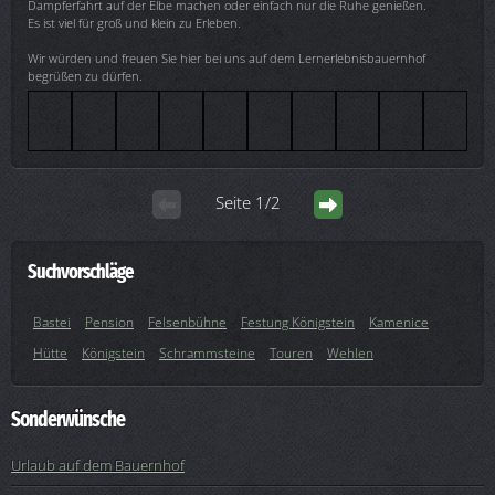
Dampferfahrt auf der Elbe machen oder einfach nur die Ruhe genießen.
Es ist viel für groß und klein zu Erleben.
Wir würden und freuen Sie hier bei uns auf dem Lernerlebnisbauernhof
begrüßen zu dürfen.
Seite 1/2
Suchvorschläge
Bastei
Pension
Felsenbühne
Festung Königstein
Kamenice
Hütte
Königstein
Schrammsteine
Touren
Wehlen
Sonderwünsche
Urlaub auf dem Bauernhof