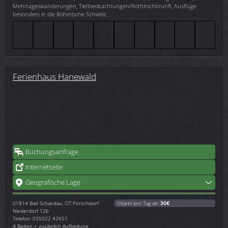
Mehrtageswanderungen, Tierbeobachtungen/Rothirschbrunft, Ausflüge
besonders in die Böhmische Schweiz.
Ferienhaus Hanewald
Buchungsanfrage
Internetseite
Geografische Lage
01814
Bad Schandau, OT Porschdorf
Objekt pro Tag ab:
30€
Niederdorf 12b
Telefon: 035022 42651
4 Betten + zusätzlich Aufbettung