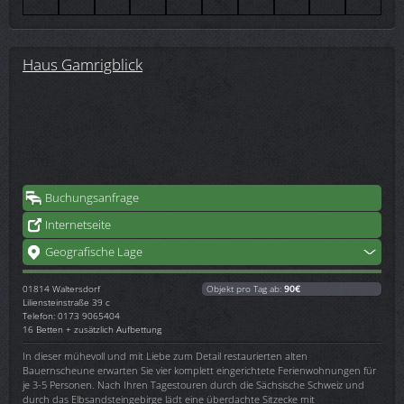
Haus Gamrigblick
Buchungsanfrage
Internetseite
Geografische Lage
01814
Waltersdorf
Objekt pro Tag ab:
90€
Liliensteinstraße 39 c
Telefon: 0173 9065404
16 Betten + zusätzlich Aufbettung
In dieser mühevoll und mit Liebe zum Detail restaurierten alten
Bauernscheune erwarten Sie vier komplett eingerichtete Ferienwohnungen für
je 3-5 Personen. Nach Ihren Tagestouren durch die Sächsische Schweiz und
durch das Elbsandsteingebirge lädt eine überdachte Sitzecke mit