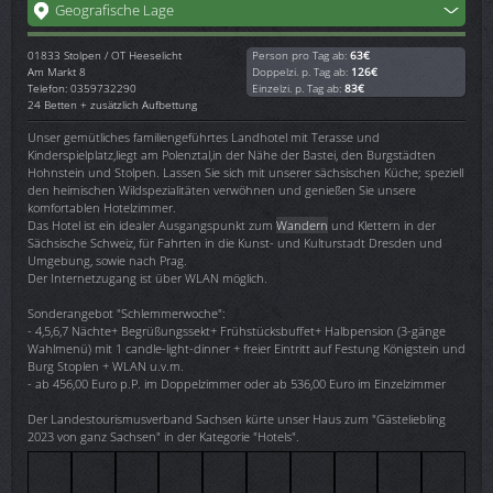
Geografische Lage
01833
Stolpen / OT Heeselicht
Person pro Tag ab:
63€
Am Markt 8
Doppelzi. p. Tag ab:
126€
Telefon: 0359732290
Einzelzi. p. Tag ab:
83€
24 Betten + zusätzlich Aufbettung
Unser gemütliches familiengeführtes Landhotel mit Terasse und
Kinderspielplatz,liegt am Polenztal,in der Nähe der Bastei, den Burgstädten
Hohnstein und Stolpen. Lassen Sie sich mit unserer sächsischen Küche; speziell
den heimischen Wildspezialitäten verwöhnen und genießen Sie unsere
komfortablen Hotelzimmer.
Das Hotel ist ein idealer Ausgangspunkt zum
Wandern
und Klettern in der
Sächsische Schweiz, für Fahrten in die Kunst- und Kulturstadt Dresden und
Umgebung, sowie nach Prag.
Der Internetzugang ist über WLAN möglich.
Sonderangebot "Schlemmerwoche":
- 4,5,6,7 Nächte+ Begrüßungssekt+ Frühstücksbuffet+ Halbpension (3-gänge
Wahlmenü) mit 1 candle-light-dinner + freier Eintritt auf Festung Königstein und
Burg Stoplen + WLAN u.v.m.
- ab 456,00 Euro p.P. im Doppelzimmer oder ab 536,00 Euro im Einzelzimmer
Der Landestourismusverband Sachsen kürte unser Haus zum "Gästeliebling
2023 von ganz Sachsen" in der Kategorie "Hotels".