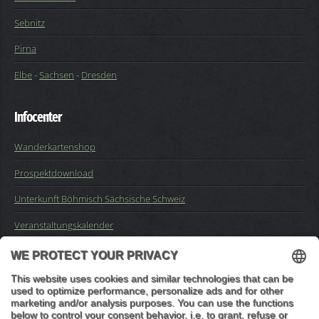
Sebnitz
Pirna
Elbe
-
Sachsen
-
Dresden
Infocenter
Wanderkartenshop
Prospektdownload
Unterkunft Böhmisch Sächsische Schweiz
Veranstaltungskalender
Kontakt
Impressum