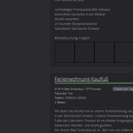
reichhaltiges Frühstücksbuffet inklusive
kostenfreie Getränke in der Minibar
WLAN kostenfrei
24 Stunden Rezeptionsdienst
Gästekarte Sächsische Schweiz
#Direktbuchung möglich
Ferienwohnung Kaulfuß
01814
Bad Schandau / ST Prossen
Objekt pro Ta
Talstraße 15a
Telefon: 035022 43324
3 Betten
Wir laden Sie herzlich ein in unsere Ferienwohnung na
in der Sächsischen Schweiz. Unsere Ferienwohnung li
Fuße des Lilienstein. Prossen ist ein idealer Ausgangsp
bekannten Wander- und Ausflugszielen.
Der Kurort Bad Schandau ist ca. 3km von uns entfernt