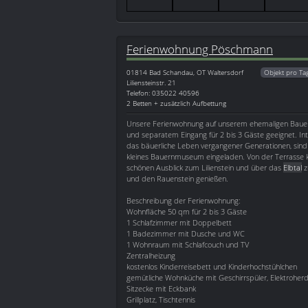
Ferienwohnung Pöschmann
01814
Bad Schandau, OT Waltersdorf
Objekt pro Ta
Liliensteinstr. 21
Telefon: 035022 40596
2 Betten + zusätzlich Aufbettung
Unsere Ferienwohnung auf unserem ehemaligen Bauer
und separatem Eingang für 2 bis 3 Gäste geeignet. Inte
das bäuerliche Leben vergangener Generationen, sind S
kleines Bauernmuseum eingeladen. Von der Terrasse 
schönen Ausblick zum Lilienstein und über das
Elbtal
z
und den Rauenstein genießen.
Beschreibung der Ferienwohnung:
Wohnfläche 50 qm für 2 bis 3 Gäste
1 Schlafzimmer mit Doppelbett
1 Badezimmer mit Dusche und WC
1 Wohnraum mit Schlafcouch und TV
Zentralheizung
kostenlos Kinderreisebett und Kinderhochstühlchen
gemütliche Wohnküche mit Geschirrspüler, Elektroher
Sitzecke mit Eckbank
Grillplatz, Tischtennis