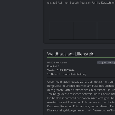
uns auf! Auf Ihren Besuch freut sich Familie Katzschner
Waldhaus am Lilienstein
01824
Königstein
Objekt pro Ta
Ebenheit 1
Telefon: 0173 9065404
10 Betten + zusätzlich Aufbettung
Unser Waldhaus (Neubau 2010) befindet sich in traum
Bergkulisse im Ortsteil Ebenheit am Fuße des Lilienst
dem großen Garten eröffnet sich ein herrlicher Blick u
Tafelberge der Sächsischen Schweiz und zur berühmten
Die beiden separaten Ferienwohnungen verfügen über
Ausstattung mit Kamin und Echtholzmöbeln und bieten P
Personen. Ruhe und Entspannung sind an diesem Fle
Elbsandsteingebirge garantiert - wir freuen uns auf Ih