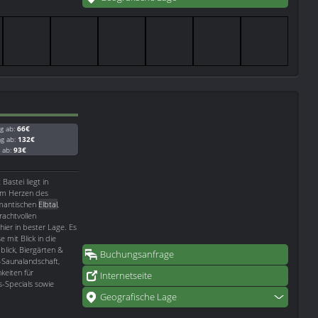
g ab:
66€
ag ab:
132€
g ab:
93€
astei liegt in
 im Herzen des
omantischen
Elbtal
,
achtvollen
hier in bester Lage. Es
 mit Blick in die
blick, Biergärten &
Buchungsanfrage
Saunalandschaft,
keiten für
Internetseite
s-Specials sowie
Geografische Lage