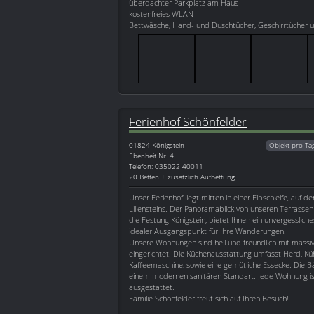
überdachter Parkplatz am Haus
kostenfreies WLAN
Bettwäsche, Hand- und Duschtücher, Geschirrtücher u
Ferienhof Schönfelder
01824
Königstein
Objekt pro Ta
Ebenheit Nr. 4
Telefon: 035022 40011
20 Betten + zusätzlich Aufbettung
Unser Ferienhof liegt mitten in einer Elbschleife, auf 
Liliensteins. Der Panoramablick von unseren Terrasse
die Festung Königstein, bietet Ihnen ein unvergessliches
idealer Ausgangspunkt für Ihre Wanderungen.
Unsere Wohnungen sind hell und freundlich mit massi
eingerichtet. Die Küchenausstattung umfasst Herd, Kü
Kaffeemaschine, sowie eine gemütliche Essecke. Die 
einem modernen sanitären Standart. Jede Wohnung is
ausgestattet.
Familie Schönfelder freut sich auf Ihren Besuch!