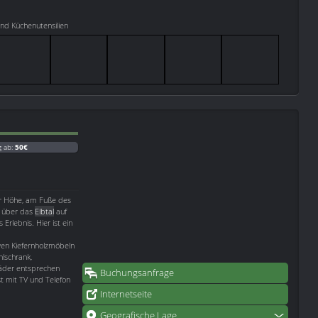
nd Küchenutensilien
g ab:
50€
der Höhe, am Fuße des
n über das
Elbtal
auf
 Erlebnis. Hier ist ein
ven Kiefernholzmöbeln
hlschrank,
Bäder entsprechen
Buchungsanfrage
t mit TV und Telefon
Internetseite
Geografische Lage