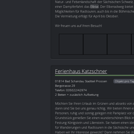
Natur- und Felsenlandschaft der Sächsischen Schweiz, 
einer Dampferfahrt das
Elbtal
. Der Elberadweg bietet 
Möglichkeiten für Radtouren, auch bis in die Böhmisch
Die Vermietung erfolgt für April bis Oktober.
Wir freuen uns auf Ihren Besuch!
Ferienhaus Katzschner
01814
Bad Schandau Stadtteil Prossen
Objekt pro Ta
Bergstrasse 29
Telefon: 035022/42974
2 Betten + zusätzlich Aufbettung
Möchten Sie Ihren Urlaub im Grünen und abseits von 
dann sind Sie bei uns genau richtig. Wir bieten Ihnen e
Personen, ruhig und sonnig gelegen mit Parkplatz vo
Grundstück genießen Sie einen wunderschönen Blick i
Festung Königstein und Lilienstein. Sie haben einen i
für Wanderungen und Radtouren in die Sächsische un
Haben wir Ihr Interesse geweckt? Dann nehmen Sie do