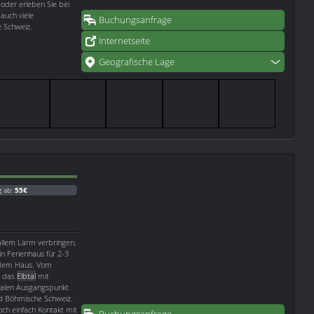
oder erleben Sie bei
auch viele
Buchungsanfrage
e Schweiz.
Internetseite
Geografische Lage
g ab:
55€
allem Lärm verbringen,
in Ferienhaus für 2-3
r dem Haus. Vom
n das
Elbtal
mit
dealen Ausgangspunkt
d Böhmische Schweiz.
ch einfach Kontakt mit