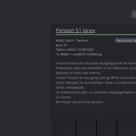
Pension 51 Janov
40502
Decin - Tetschen
Person pro Ta
Janov 51
Telefon: 00420 737657293
15 Betten + zusätzlich Aufbettung
Unsere Pension ist ein idealer Ausgangspunkt für W
Prebischtor oder eine Kahnfahrt in den Klammen. Auc
Belveder ist nicht weit einfernt.
Unsere Pension ist das ganze Jahr geöffnet und bietet
Unser Parkplatz ist abschließbar. Räder und Motorräd
sicher untergestellt.
Im Außenbereich gibt es zahlreiche Sitzgelegenheiten 
im Garten.
Wir freuen uns auf Ihren Besuch !