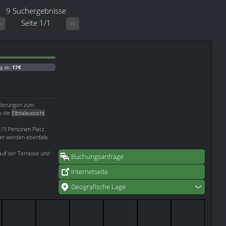
9 Suchergebnisse
Seite 1/1
g ab:
17€
anderungen zum
h die
Elbtalaussicht
 15 Personen Platz.
er werden ebenfalls
auf der Terrasse und
Buchungsanfrage
Internetseite
Geografische Lage