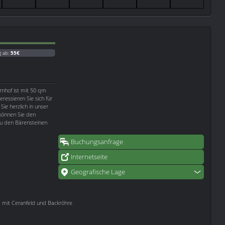
g ab:
55€
nhof ist mit 50 qm
ressieren Sie sich für
ie herzlich in unser
können Sie den
u den Bärensteinen
Buchungsanfrage
Internetseite
Geografische Lage
d mit Ceranfeld und Backröhre