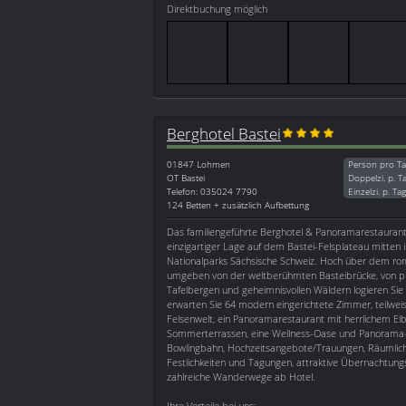
Direktbuchung möglich
Berghotel Bastei
01847
Lohmen
Person pro Ta
OT Bastei
Doppelzi. p. T
Telefon: 035024 7790
Einzelzi. p. Ta
124 Betten + zusätzlich Aufbettung
Das familiengeführte Berghotel & Panoramarestaurant B
einzigartiger Lage auf dem Bastei-Felsplateau mitten
Nationalparks Sächsische Schweiz. Hoch über dem r
umgeben von der weltberühmten Basteibrücke, von pr
Tafelbergen und geheimnisvollen Wäldern logieren Sie 
erwarten Sie 64 modern eingerichtete Zimmer, teilweise
Felsenwelt, ein Panoramarestaurant mit herrlichem Elb
Sommerterrassen, eine Wellness-Oase und Panorama-
Bowlingbahn, Hochzeitsangebote/Trauungen, Räumlich
Festlichkeiten und Tagungen, attraktive Übernachtung
zahlreiche Wanderwege ab Hotel.
Ihre Vorteile bei uns: