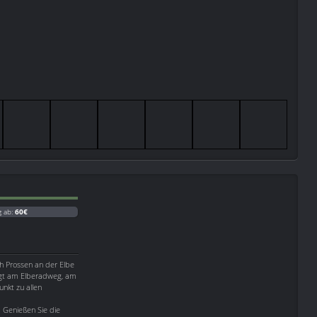
g ab:
60€
ch Prossen an der Elbe
egt am Elberadweg, am
unkt zu allen
. Genießen Sie die