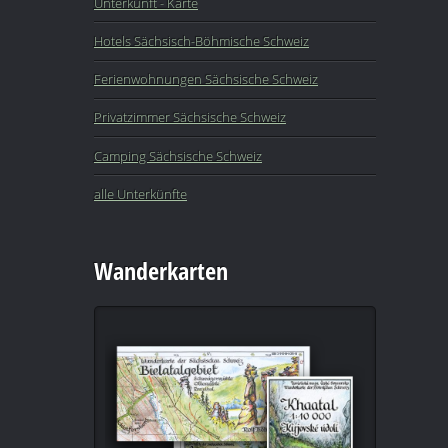
Unterkunft - Karte
Hotels Sächsisch-Böhmische Schweiz
Ferienwohnungen Sächsische Schweiz
Privatzimmer Sächsische Schweiz
Camping Sächsische Schweiz
alle Unterkünfte
Wanderkarten