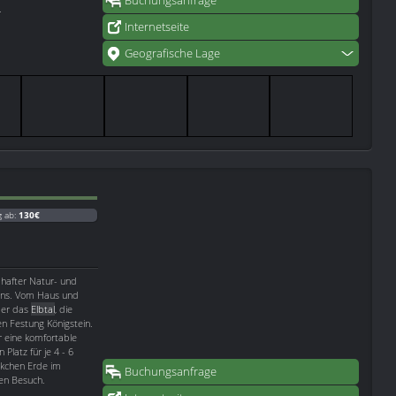
Buchungsanfrage
.
Internetseite
Geografische Lage
g ab:
130€
hafter Natur- und
eins. Vom Haus und
̈ber das
Elbtal
, die
 Festung Königstein.
 eine komfortable
latz für je 4 - 6
ckchen Erde im
Buchungsanfrage
ren Besuch.