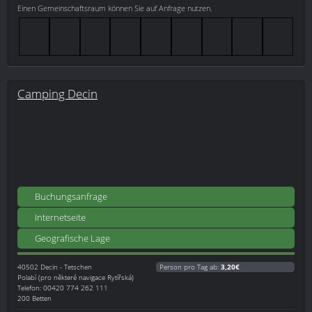
Einen Gemeinschaftsraum können Sie auf Anfrage nutzen.
Camping Decin
Buchungsanfrage
Internetseite
Geografische Lage
40502
Decin - Tetschen
Person pro Tag ab:
3,20€
Polabí (pro některé navigace Rytířská)
Telefon: 00420 774 262 111
200 Betten