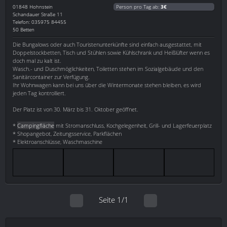
01848
Hohnstein
Person pro Tag ab:
3€
Schandauer Straße 11
Telefon: 035975 84455
50 Betten
Die Bungalows oder auch Touristenunterkünfte sind einfach ausgestattet, mit
Doppelstockbetten, Tisch und Stühlen sowie Kühlschrank und Heißlüfter wenn es
doch mal zu kalt ist.
Wasch.- und Duschmöglichkeiten, Toiletten stehen im Sozialgebäude und den
Sanitärcontainer zur Verfügung.
Ihr Wohnwagen kann bei uns über die Wintermonate stehen bleiben, es wird
jeden Tag kontrolliert.
Der Platz ist von 30. März bis 31. Oktober geöffnet.
*
Campingfläche
mit Stromanschluss, Kochgelegenheit, Grill- und Lagerfeuerplatz
* Shopangebot, Zeitungsservice, Parkflächen
* Elektroanschlüsse, Waschmaschine
Seite 1/1