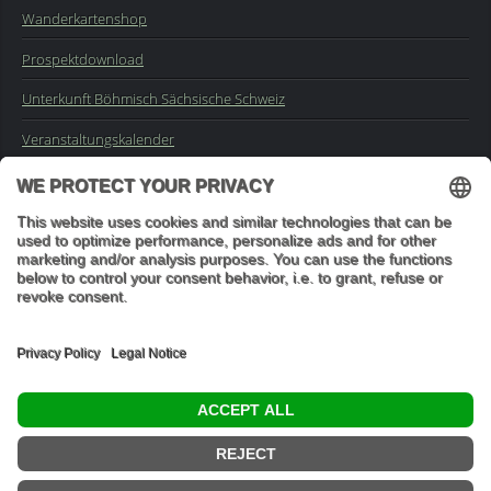
Wanderkartenshop
Prospektdownload
Unterkunft Böhmisch Sächsische Schweiz
Veranstaltungskalender
Kontakt
Impressum
Buchungsanfrage
Mail an die Redaktion
"In den Wäldern sind Dinge, über die nachzudenken man jahrelang
im Moos liegen könnte." (Franz Kafka)
© 2026 Ottmar Vetter,
Elbsandsteingebirge Verlag
- Alle Rechte vorbehalten.