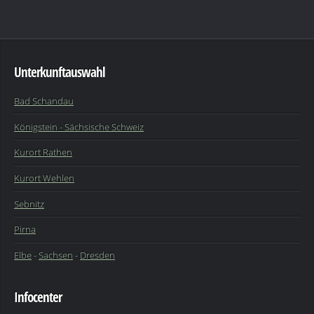
Unterkunftauswahl
Bad Schandau
Königstein - Sächsische Schweiz
Kurort Rathen
Kurort Wehlen
Sebnitz
Pirna
Elbe
-
Sachsen
-
Dresden
Infocenter