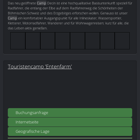
Das neu geöffnete
Camp
Decin ist eine hochqualitative Basisunterkunft speziell für
Radfahrer, die entlang der Elbe auf dem Radfahrerweg die Schönheiten der
Böhmischen Schweiz und des Erzgebirges erforschen wollen. Genauso ist unser
Camp
ein komfortabler Ausgangspunkt für alle Inlineskater, Wassersportler,
Kletterer, Motorradfahrer, Wanderer und für Wohnwagenreisen; kurz für alle, die
das Leben aktiv genießen.
Touristencamp 'Entenfarm'
Buchungsanfrage
Internetseite
Geografische Lage