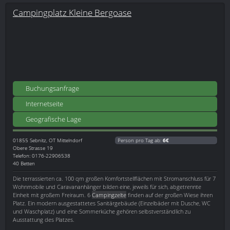
Campingplatz Kleine Bergoase
Buchungsanfrage
Internetseite
Geografische Lage
01855
Sebnitz, OT Mittelndorf
Person pro Tag ab:
6€
Obere Strasse 19
Telefon: 0176-22906538
40 Betten
Die terrassierten ca. 100 qm großen Komfortstellflächen mit Stromanschluss für 7
Wohnmobile und Caravananhänger bilden eine, jeweils für sich, abgetrennte
Einheit mit großem Freiraum. 6
Campingzelte
finden auf der großen Wiese ihren
Platz. Ein modern ausgestattetes Sanitärgebäude (Einzelbäder mit Dusche, WC
und Waschplatz) und eine Sommerküche gehören selbstverständlich zu
Ausstattung des Platzes.