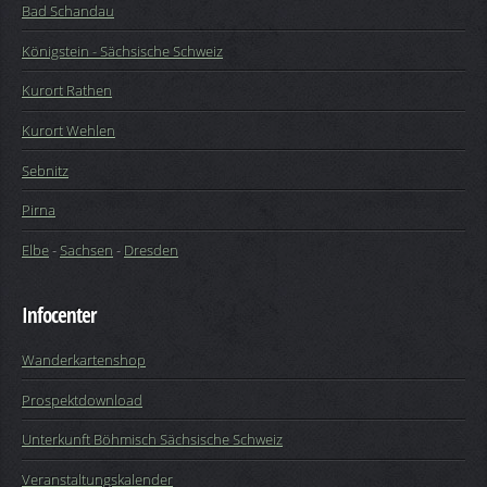
Bad Schandau
Königstein - Sächsische Schweiz
Kurort Rathen
Kurort Wehlen
Sebnitz
Pirna
Elbe
-
Sachsen
-
Dresden
Infocenter
Wanderkartenshop
Prospektdownload
Unterkunft Böhmisch Sächsische Schweiz
Veranstaltungskalender