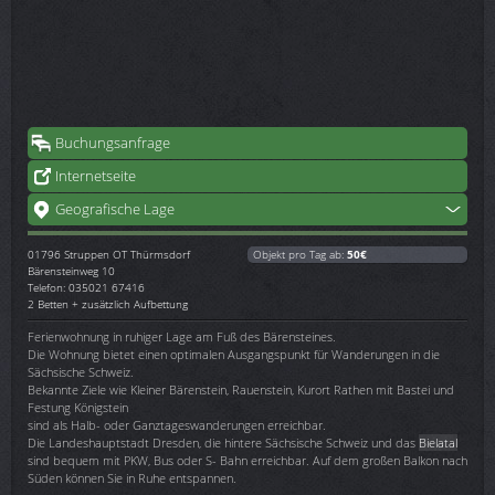
Buchungsanfrage
Internetseite
Geografische Lage
01796
Struppen OT Thürmsdorf
Objekt pro Tag ab:
50€
Bärensteinweg 10
Telefon: 035021 67416
2 Betten + zusätzlich Aufbettung
Ferienwohnung in ruhiger Lage am Fuß des Bärensteines.
Die Wohnung bietet einen optimalen Ausgangspunkt für Wanderungen in die
Sächsische Schweiz.
Bekannte Ziele wie Kleiner Bärenstein, Rauenstein, Kurort Rathen mit Bastei und
Festung Königstein
sind als Halb- oder Ganztageswanderungen erreichbar.
Die Landeshauptstadt Dresden, die hintere Sächsische Schweiz und das
Bielatal
sind bequem mit PKW, Bus oder S- Bahn erreichbar. Auf dem großen Balkon nach
Süden können Sie in Ruhe entspannen.