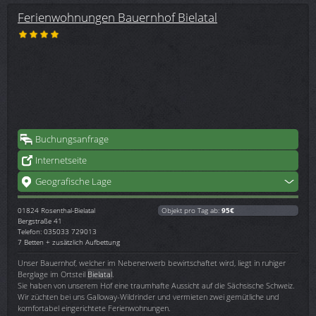
Ferienwohnungen Bauernhof Bielatal
Buchungsanfrage
Internetseite
Geografische Lage
01824
Rosenthal-Bielatal
Objekt pro Tag ab:
95€
Bergstraße 41
Telefon: 035033 729013
7 Betten + zusätzlich Aufbettung
Unser Bauernhof, welcher im Nebenerwerb bewirtschaftet wird, liegt in ruhiger
Berglage im Ortsteil
Bielatal
.
Sie haben von unserem Hof eine traumhafte Aussicht auf die Sächsische Schweiz.
Wir züchten bei uns Galloway-Wildrinder und vermieten zwei gemütliche und
komfortabel eingerichtete Ferienwohnungen.