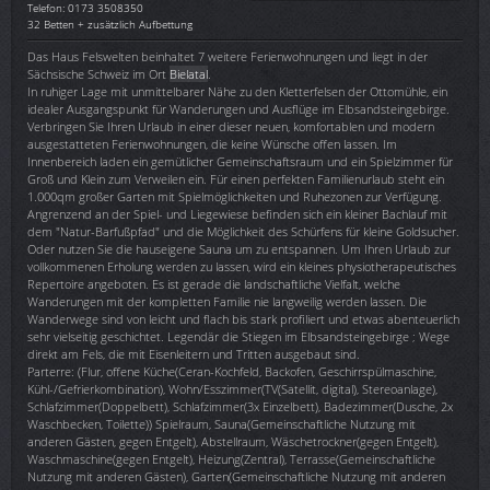
Telefon: 0173 3508350
32 Betten + zusätzlich Aufbettung
Das Haus Felswelten beinhaltet 7 weitere Ferienwohnungen und liegt in der
Sächsische Schweiz im Ort
Bielatal
.
In ruhiger Lage mit unmittelbarer Nähe zu den Kletterfelsen der Ottomühle, ein
idealer Ausgangspunkt für Wanderungen und Ausflüge im Elbsandsteingebirge.
Verbringen Sie Ihren Urlaub in einer dieser neuen, komfortablen und modern
ausgestatteten Ferienwohnungen, die keine Wünsche offen lassen. Im
Innenbereich laden ein gemütlicher Gemeinschaftsraum und ein Spielzimmer für
Groß und Klein zum Verweilen ein. Für einen perfekten Familienurlaub steht ein
1.000qm großer Garten mit Spielmöglichkeiten und Ruhezonen zur Verfügung.
Angrenzend an der Spiel- und Liegewiese befinden sich ein kleiner Bachlauf mit
dem "Natur-Barfußpfad" und die Möglichkeit des Schürfens für kleine Goldsucher.
Oder nutzen Sie die hauseigene Sauna um zu entspannen. Um Ihren Urlaub zur
vollkommenen Erholung werden zu lassen, wird ein kleines physiotherapeutisches
Repertoire angeboten. Es ist gerade die landschaftliche Vielfalt, welche
Wanderungen mit der kompletten Familie nie langweilig werden lassen. Die
Wanderwege sind von leicht und flach bis stark profiliert und etwas abenteuerlich
sehr vielseitig geschichtet. Legendär die Stiegen im Elbsandsteingebirge ; Wege
direkt am Fels, die mit Eisenleitern und Tritten ausgebaut sind.
Parterre: (Flur, offene Küche(Ceran-Kochfeld, Backofen, Geschirrspülmaschine,
Kühl-/Gefrierkombination), Wohn/Esszimmer(TV(Satellit, digital), Stereoanlage),
Schlafzimmer(Doppelbett), Schlafzimmer(3x Einzelbett), Badezimmer(Dusche, 2x
Waschbecken, Toilette)) Spielraum, Sauna(Gemeinschaftliche Nutzung mit
anderen Gästen, gegen Entgelt), Abstellraum, Wäschetrockner(gegen Entgelt),
Waschmaschine(gegen Entgelt), Heizung(Zentral), Terrasse(Gemeinschaftliche
Nutzung mit anderen Gästen), Garten(Gemeinschaftliche Nutzung mit anderen