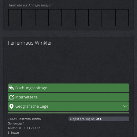
Haustiere auf Anfrage möglich.
Ferienhaus Winkler
Buchungsanfrage
Internetseite
Geografische Lage
01824
Rosenthal-Bielatal
Objekt pro Tag ab:
35€
Gartenweg 1
Telefon: 035033 71432
5 Betten