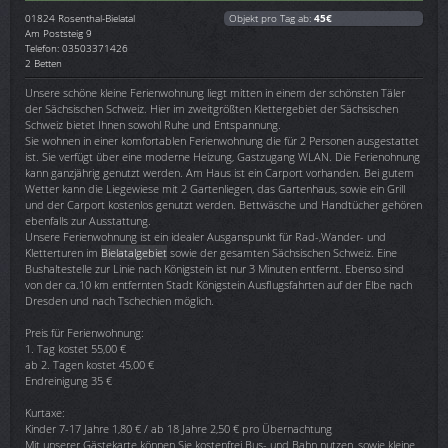
01824
Rosenthal-Bielatal
Objekt pro Tag ab:
45€
Am Poststeig 9
Telefon: 03503371426
2 Betten
Unsere schöne kleine Ferienwohnung liegt mitten in einem der schönsten Täler
der Sächsischen Schweiz. Hier im zweitgrößten Klettergebiet der Sächsischen
Schweiz bietet Ihnen sowohl Ruhe und Entspannung.
Sie wohnen in einer komfortablen Ferienwohnung die für 2 Personen ausgestattet
ist. Sie verfügt über eine moderne Heizung, Gastzugang WLAN. Die Ferienohnung
kann ganzjährig genutzt werden. Am Haus ist ein Carport vorhanden. Bei gutem
Wetter kann die Liegewiese mit 2 Gartenliegen, das Gartenhaus, sowie ein Grill
und der Carport kostenlos genutzt werden. Bettwäsche und Handtücher gehören
ebenfalls zur Ausstattung.
Unsere Ferienwohnung ist ein idealer Ausganspunkt für Rad-,Wander- und
Kletterturen im
Bielatalgebiet
sowie der gesamten Sächsischen Schweiz. Eine
Bushaltestelle zur Linie nach Königstein ist nur 3 Minuten entfernt. Ebenso sind
von der ca.10 km entfernten Stadt Königstein Ausflugsfahrten auf der Elbe nach
Dresden und nach Tschechien möglich.
Preis für Ferienwohnung:
1. Tag kostet 55,00 €
ab 2. Tagen kostet 45,00 €
Endreinigung 35 €
Kurtaxe:
Kinder 7-17 Jahre 1,80 € / ab 18 Jahre 2,50 € pro Übernachtung
Mit unserer Gästekarte können Sie kostenfrei Bus- und Bahn nutzen, sowie kleine