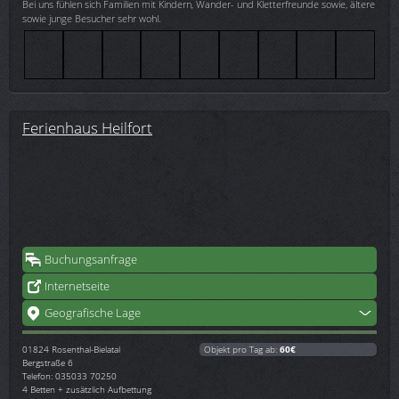
Bei uns fühlen sich Familien mit Kindern, Wander- und Kletterfreunde sowie, ältere
sowie junge Besucher sehr wohl.
Ferienhaus Heilfort
Buchungsanfrage
Internetseite
Geografische Lage
01824
Rosenthal-Bielatal
Objekt pro Tag ab:
60€
Bergstraße 6
Telefon: 035033 70250
4 Betten + zusätzlich Aufbettung