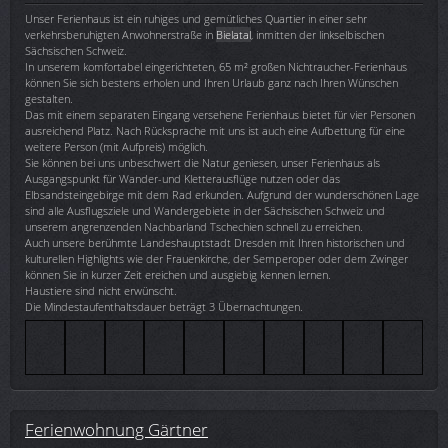
Unser Ferienhaus ist ein ruhiges und gemütliches Quartier in einer sehr
verkehrsberuhigten Anwohnerstraße in
Bielatal
, inmitten der linkselbischen
Sächsischen Schweiz.
In unserem komfortabel eingerichteten, 65 m² großen Nichtraucher-Ferienhaus
können Sie sich bestens erholen und Ihren Urlaub ganz nach Ihren Wünschen
gestalten.
Das mit einem separaten Eingang versehene Ferienhaus bietet für vier Personen
ausreichend Platz. Nach Rücksprache mit uns ist auch eine Aufbettung für eine
weitere Person (mit Aufpreis) möglich.
Sie können bei uns unbeschwert die Natur geniesen, unser Ferienhaus als
Ausgangspunkt für Wander-und Kletterausflüge nutzen oder das
Elbsandsteingebirge mit dem Rad erkunden. Aufgrund der wunderschönen Lage
sind alle Ausflugsziele und Wandergebiete in der Sächsischen Schweiz und
unserem angrenzenden Nachbarland Tschechien schnell zu erreichen.
Auch unsere berühmte Landeshauptstadt Dresden mit Ihren historischen und
kulturellen Highlights wie der Frauenkirche, der Semperoper oder dem Zwinger
können Sie in kurzer Zeit ereichen und ausgiebig kennen lernen.
Haustiere sind nicht erwünscht.
Die Mindestaufenthaltsdauer beträgt 3 Übernachtungen.
Ferienwohnung Gärtner