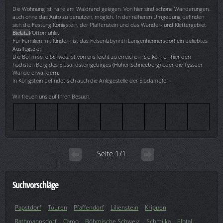
Die Wohnung ist nahe am Waldrand gelegen. Von hier sind schöne Wanderungen,
auch ohne das Auto zu benutzen, möglich. In der näheren Umgebung befinden
sich die Festung Königstein, der Pfaffenstein und das Wander- und Klettergebiet
Bielatal
/Ottomühle.
Für Familien mit Kindern ist das Felsenlabyrinth Langenhennersdorf ein beliebtes
Ausflugsziel.
Die Böhmische Schweiz ist von uns leicht zu erreichen. Sie können hier den
höchsten Berg des Elbsandsteingebirges (Hoher Schneeberg) oder die Tyssaer
Wände erwandern.
In Königstein befindet sich auch die Anlegestelle der Elbdampfer.
Wir freuen uns auf Ihren Besuch.
Seite 1/1
Suchvorschläge
Papstdorf
Touren
Pfaffendorf
Lilienstein
Krippen
Rathmannsdorf
Camp
Böhmische Schweiz
Schmilka
Elbtal