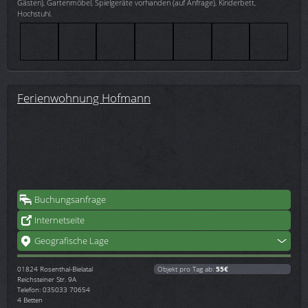
Gästen), Gartenmöbel, Spielgeräte vorhanden (auf Anfrage), Kinderbett,
Hochstuhl.
Ferienwohnung Hofmann
Buchungsanfrage
Internetseite
Geografische Lage
01824
Rosenthal-Bielatal
Objekt pro Tag ab:
55€
Reichsteiner Str. 9A
Telefon: 035033 70654
4 Betten