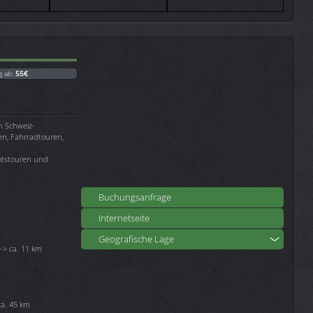
g ab:
55€
n Schweiz-
n, Fahrradtouren,
ootstouren und
Buchungsanfrage
Internetseite
Geografische Lage
 -> ca. 11 km
ca. 45 km