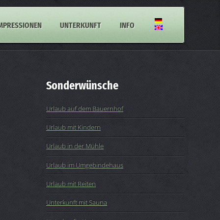
MPRESSIONEN
UNTERKUNFT
INFO
Sonderwünsche
Urlaub auf dem Bauernhof
Urlaub mit Kindern
Urlaub in der Mühle
Urlaub im Umgebindehaus
Urlaub mit Reiten
Unterkunft mit Sauna