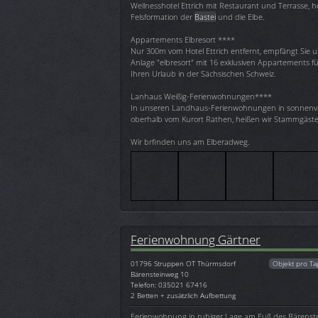
Wellnesshotel Ettrich mit Restaurant und Terrasse, he
Felsformation der
Bastei
und die Elbe.
Appartements Elbresort ****
Nur 300m vom Hotel Ettrich entfernt, empfängt Sie
Anlage "elbresort" mit 16 exklusiven Appartements für
Ihren Urlaub in der Sächsischen Schweiz.
Lanhaus Weißig-Ferienwohnungen****
In unseren Landhaus-Ferienwohnungen in sonnenv
oberhalb vom Kurort Rathen, heißen wir Stammgäst
Wir brfinden uns am Elberadweg.
Ferienwohnung Gärtner
01796
Struppen OT Thürmsdorf
Objekt pro Ta
Bärensteinweg 10
Telefon: 035021 67416
2 Betten + zusätzlich Aufbettung
Ferienwohnung in ruhiger Lage am Fuß des Bärenste