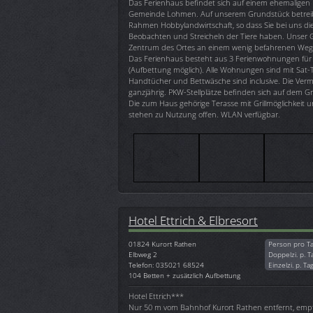
Das Ferienhaus befindet sich auf einem ehemaligen 
Gemeinde Lohmen. Auf unserem Grundstück betreibe
Rahmen Hobbylandwirtschaft, so dass Sie bei uns di
Beobachten und Streicheln der Tiere haben. Unser G
Zentrum des Ortes an einem wenig befahrenen Weg
Das Ferienhaus besteht aus 3 Ferienwohnungen für
(Aufbettung möglich). Alle Wohnungen sind mit Sat-T
Handtücher und Bettwäsche sind inclusive. Die Vermi
ganzjährig. PKW-Stellplätze befinden sich auf dem G
Die zum Haus gehörige Terasse mit Grillmöglichkeit u
stehen zu Nutzung offen. WLAN verfügbar.
Hotel Ettrich & Elbresort
01824
Kurort Rathen
Person pro T
Elbweg 2
Doppelzi. p. T
Telefon: 035021 68524
Einzelzi. p. Ta
104 Betten + zusätzlich Aufbettung
Hotel Ettrich***
Nur 50 m vom Bahnhof Kurort Rathen entfernt, empf