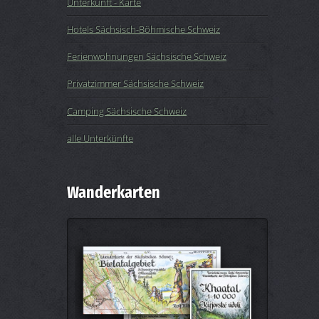
Unterkunft - Karte
Hotels Sächsisch-Böhmische Schweiz
Ferienwohnungen Sächsische Schweiz
Privatzimmer Sächsische Schweiz
Camping Sächsische Schweiz
alle Unterkünfte
Wanderkarten