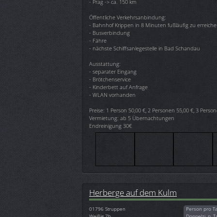
- Prag -> ca. 150 km
Öffentliche Verkehrsanbindung:
- Bahnhof Krippen in 8 Minuten fußläufig zu erreich
- Busverbindung
- Fähre
- nächste Schiffsanlegestelle in Bad Schandau
Ausstattung:
- separater Eingang
- Brötchenservice
- Kinderbett auf Anfrage
- WLAN vorhanden
Preise: 1 Person 50,00 €, 2 Personen 55,00 €, 3 Perso
Vermietung: ab 5 Übernachtungen
Endreinigung 30€
Herberge auf dem Kulm
01796
Struppen
Person pro T
Weißig 7b
Doppelzi. p. T