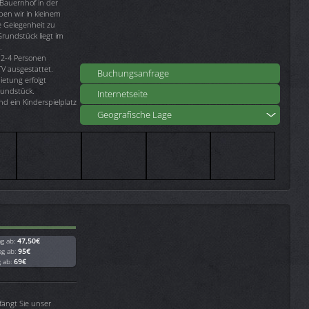
Bauernhof in der
n wir in kleinem
e Gelegenheit zu
rundstück liegt im
.
 2-4 Personen
V ausgestattet.
Buchungsanfrage
etung erfolgt
rundstück.
Internetseite
nd ein Kinderspielplatz
Geografische Lage
ag ab:
47,50€
ag ab:
95€
g ab:
69€
ängt Sie unser