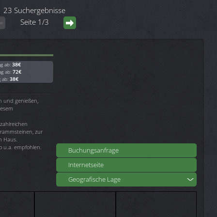
23 Suchergebnisse
Seite 1/3
ag ab:
38€
ag ab:
72€
g ab:
38€
n und genießen,
diesem
 zahlreichen
rammsteinen, zur
am Haus.
o u.a. empfohlen.
Buchungsanfrage
Internetseite
Geografische Lage