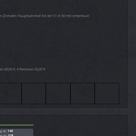
en (Dresden Hauptbahnhof mit der S1 in 50 min erreichbar)
nen 60,00 €, 4 Personen 65,00 €
ag ab:
14€
ag ab:
32€