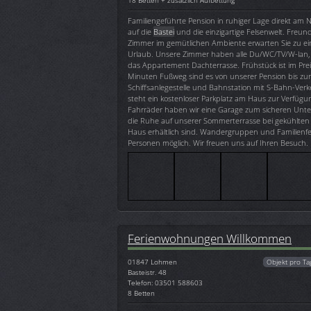
18 Betten + zusätzlich Aufbettung
Familiengeführte Pension in ruhiger Lage direkt am Na
auf die
Bastei
und die einzigartige Felsenwelt. Freund
Zimmer im gemütlichen Ambiente erwarten Sie zu e
Urlaub. Unsere Zimmer haben alle Du/WC/TV/W-lan, 
das Appartement Dachterrasse. Frühstück ist im Preis
Minuten Fußweg sind es von unserer Pension bis zur
Schiffsanlegestelle und Bahnstation mit S-Bahn-Verk
steht ein kostenloser Parkplatz am Haus zur Verfügu
Fahrräder haben wir eine Garage zum sicheren Unter
die Ruhe auf unserer Sommerterrasse bei gekühlten 
Haus erhältlich sind. Wandergruppen und Familienfei
Personen möglich. Wir freuen uns auf Ihren Besuch.
Ferienwohnungen Willkommen
01847
Lohmen
Objekt pro Ta
Basteistr. 48
Telefon: 03501 588603
8 Betten