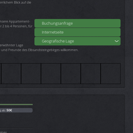
rrlichem Blick auf die
 unsere Appartement-
Buchungsanfrage
 2 bis 4 Personen, für
Internetseite
Geografische Lage
erwöhnter Lage
e und Freunde des Elbsandsteingebirges willkommen.
g ab:
50€
ines.