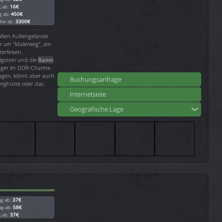
g ab:
16€
g ab:
450€
che ab:
3300€
roßen Außengelände
ar am "Malerweg", am
erfelsen.
nigstein und die
Bastei
.
lager im DDR-Charme
gen, könnt aber auch
Buchungsanfrage
Berghütte oder das
Internetseite
Geografische Lage
ag ab:
37€
ag ab:
58€
g ab:
37€