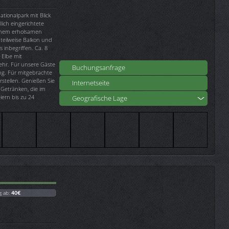
tionalpark mit Blick
lich eingerichtete
inem erholsamen
teilweise Balkon und
 inbegriffen. Ca. 8
 Elbe mit
ehr. Für unsere Gäste
Buchungsanfrage
ng. Für mitgebrachte
stellen. Genießen Sie
Internetseite
Getränken, die im
ern bis zu 24
Geografische Lage
g ab:
40€