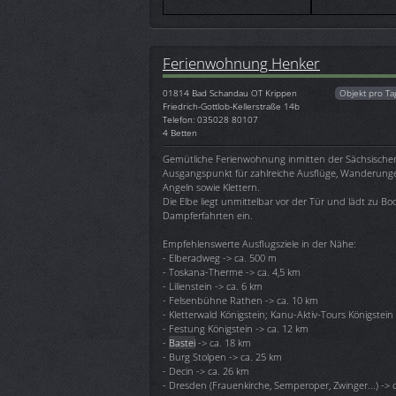
Ferienwohnung Henker
01814
Bad Schandau OT Krippen
Objekt pro Ta
Friedrich-Gottlob-Kellerstraße 14b
Telefon: 035028 80107
4 Betten
Gemütliche Ferienwohnung inmitten der Sächsische
Ausgangspunkt für zahlreiche Ausflüge, Wanderunge
Angeln sowie Klettern.
Die Elbe liegt unmittelbar vor der Tür und lädt zu B
Dampferfahrten ein.
Empfehlenswerte Ausflugsziele in der Nähe:
- Elberadweg -> ca. 500 m
- Toskana-Therme -> ca. 4,5 km
- Lilienstein -> ca. 6 km
- Felsenbühne Rathen -> ca. 10 km
- Kletterwald Königstein; Kanu-Aktiv-Tours Königstein
- Festung Königstein -> ca. 12 km
-
Bastei
-> ca. 18 km
- Burg Stolpen -> ca. 25 km
- Decin -> ca. 26 km
- Dresden (Frauenkirche, Semperoper, Zwinger...) -> 