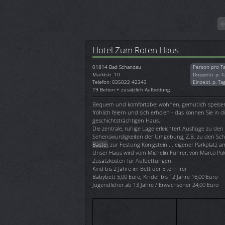
Hotel Zum Roten Haus
01814
Bad Schandau
Person pro T
Marktstr. 10
Doppelzi. p. T
Telefon: 035022 42343
Einzelzi. p. Ta
19 Betten + zusätzlich Aufbettung
Bequem und komfortabel wohnen, gemütlich speise
fröhlich feiern und sich erholen - das können Sie in 
geschichtsträchtigen Haus.
Die zentrale, ruhige Lage erleichtert Ausflüge zu den
Sehenswürdigkeiten der Umgebung, Z.B. zu den Sch
Bastei
, zur Festung Königstein ... eigener Parkplatz 
Unser Haus wird vom Michelin Führer, von Marco Pol
Zusatzkosten für Aufbettungen:
Kind bis 2 Jahre im Bett der Eltern frei
Babybett 5,00 Euro; Kinder bis 12 Jahre 16,00 Euro
Jugendlicher ab 13 Jahre / Erwachsener 24,00 Euro