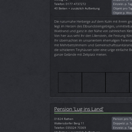
Telefon: 0177 4737272
Einzelzi. p. Ta
40 Betten + zusätzlich Aufbettung
Objekt pro Ta
Objekt p. Wo
Die naturnahe Herberge auf dem Kulm mit ihrem g
liegt im Herzen des Elbsandsteingebirges, unmittelb
Waldrand und ganz in der Nähe von zahlreichen Klett
Von hier aus seht ihr den Lilienstein, die Festung Kö
Ihr übernachtet im unsaniertem ehemaligen Ferien
mit Mehrbettzimmern und Gemeinschaftssanitäranla
die schickeren Tinyhäuser oder eine urige einfache 
ganze Gelände mit Zeltplatz mieten.
Pension 'Lug ins Land'
01824
Rathen
Person pro T
Waltersdorfer Berg 11
Doppelzi. p. T
Telefon: 035024 70369
Einzelzi. p. Ta