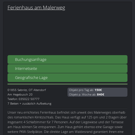
Ferienhaus am Malerweg
Buchungsanfrage
Internetseite
Geografische Lage
01855
Sebnitz, OT Altendorf
Objekt pro Tag ab:
150€
Am Hegebusch 20
Objekt p. Woche ab:
840€
Telefon: 035022 50777
7 Betten + zusätzlich Aufbettung
Unser neu errichtetes Ferienhaus befindet sich unweit des Malerweges oberhalb
des romantischen Kirnitzschtals. Das Haus verfügt auf 125 qm und 2 Etagen über
insgesamt 4 Schlafzimmer für 7 Personen. Auf der Liegewiese und der Terrasse
am Haus können Sie entspannen. Zum Haus gehört ebenso eine Garage sowie
weitere PKW-Stellplätze. Die direkte Lage am Waldesrand garantiert ihnen eine