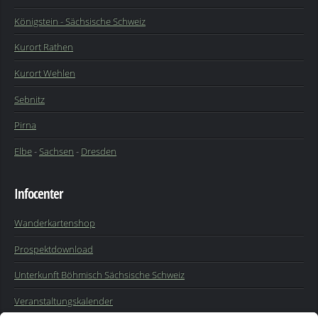
Königstein - Sächsische Schweiz
Kurort Rathen
Kurort Wehlen
Sebnitz
Pirna
Elbe
-
Sachsen
-
Dresden
Infocenter
Wanderkartenshop
Prospektdownload
Unterkunft Böhmisch Sächsische Schweiz
Veranstaltungskalender