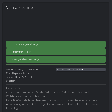
Villa der Sinne
Buchungsanfrage
Internetseite
Geografische Lage
01855
Sebnitz, OT Altendorf
Person pro Tag ab:
50€
Zum Hegebusch 1 a
Telefon: 035022-50480
0 Betten
Liebe Gäste,
in meinem Hauseigenen Studio "Villa der Sinne" dreht sich alles um Ihr
Wohlbefinden von Kopf bis Fuss.
Genießen Sie erholsame Massagen, verwöhnende Kosmetik, regenerierende
Anwendungen nach Dr. h.c. P. Jentschura sowie kraftschöpfende Hand- und
Fusspflege.