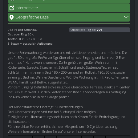
Internetseite
Geografische Lage
01814
Bad Schandau
Objekt pro Tag ab:
70€
Ostrauer Ring 20 c
Telefon: 035022 / 43058
3 Betten + zusätzlich Aufbettung
Unsere Ferienwohnung wurde von uns mit viel Liebe renoviert und möbliert. Die
gepfl., 50 qm große FeWo verfügt über einen sep.Eingang und kann von 2 Erw.
und max. 1 Kd. bewohnt werden. Zu ihr gehört ein großer Wohnraum mit
Küchenzeile, Essecke, Sitzecke mit Schlaff. und antik. Stubenbuffet; ein sep.
Schlafzimmer mit einem Bett 180 x 200 cm und ein Rollbett 190x 80 cm, sowie
einem gr. Bad mit Wanne/Dusche und WC. Die Wohnung ist mit Radio, Fernseher,
WLAN, Handt. und Bettw. ausgestattet.
Vor dem Eingang befindet sich eine große überdachte Terrasse, direkt am Garten
mit Blick zum Wald. Für den Garten stehen Ihnen 2 Sonnenliegen zur Verfügung.
Ihr Auto können sie in der Garage parken.
Der Mindestaufenthalt beträgt 5 Übernachtungen.
Drei Übernachtungen sind nur bei Buchungslücken möglich.
Zuzüglich zum Übernachtungspreis fallen noch Kosten für die Endreinigung und
die Kurtaxe an.
Für eine dritte Person erhöht sich der Mietpreis um 10 € je Übernachtung.
Weitere Informationen finden Sie auf unserer Internetseite.