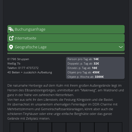
Buchungsanfrage
Internetseite
Geografische Lage
01796
Struppen
Person pro Tag ab:
14€
Weißig 7b
Doppelzi. p. Tag ab:
32€
Telefon: 0177 4737272
Einzelzi. p. Tag ab:
16€
40 Betten + zusätzlich Aufbettung
Objekt pro Tag ab:
450€
Objekt p. Woche ab:
3300€
Die naturnahe Herberge auf dem Kulm mit ihrem großen Außengelände liegt im
Herzen des Elbsandsteingebirges, unmittelbar am "Malerweg", am Waldrand und
ganz in der Nähe von zahlreichen Kletterfelsen.
Von hier aus seht ihr den Lilienstein, die Festung Königstein und die Bastei.
Ihr übernachtet im unsaniertem ehemaligen Ferienlager im DDR-Charme mit
Mehrbettzimmern und Gemeinschaftssanitäranlagen, könnt aber auch die
schickeren Tinyhäuser oder eine urige einfache Berghütte oder das ganze
Gelände mit Zeltplatz mieten.