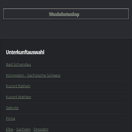
Wanderkartenshop
Unterkunftauswahl
Bad Schandau
Königstein - Sächsische Schweiz
Kurort Rathen
Kurort Wehlen
Sebnitz
Pirna
Elbe
-
Sachsen
-
Dresden