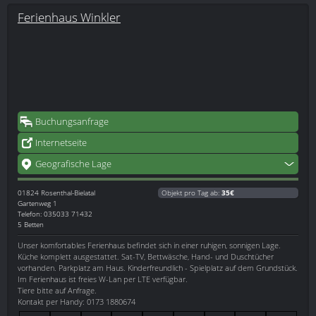
Ferienhaus Winkler
Buchungsanfrage
Internetseite
Geografische Lage
01824
Rosenthal-Bielatal
Objekt pro Tag ab:
35€
Gartenweg 1
Telefon: 035033 71432
5 Betten
Unser komfortables Ferienhaus befindet sich in einer ruhigen, sonnigen Lage.
Küche komplett ausgestattet. Sat-TV, Bettwäsche, Hand- und Duschtücher
vorhanden. Parkplatz am Haus. Kinderfreundlich - Spielplatz auf dem Grundstück.
Im Ferienhaus ist freies W-Lan per LTE verfügbar.
Tiere bitte auf Anfrage.
Kontakt per Handy: 0173 1880674