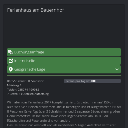
Ferienhaus am Bauernhof
Buchungsanfrage
Internetseite
Geografische Lage
01855
Sebnitz OT Saupsdorf
Person pro Tag ab:
30€
Mittelweg 5
Telefon: 035974 169982
7 Betten + zusätzlich Aufbettung
Wir haben das Ferienhaus 2017 komplett saniert. Es bietet Ihnen auf 150 qm
alles, was Sie für einen erholsamen Urlaub benötigen und ist ausgestattet für 6 bis
8 Personen. Es verfügt über 3 Schlafzimmer und 3 separate Bäder, einem großen
Gemeinschaftsraum mit Küche sowie einer urigen Sitzecke am Haus. Grill,
Räucherofen und Feuerstelle sind vorhanden.
Das Haus wird nur komplett und ab mindestens 5 Tagen Aufenthalt vermietet