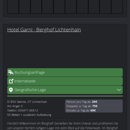
Hotel Garni - Berghof Lichtenhain
Buchungsanfrage
Internetseite
Geografische Lage
01855
Sebnitz, OT Lichtenhain
Person pro Tag ab:
26€
Am Anger 3
Doppelzi. p. Tag ab:
75€
Telefon: 035971-56512
Einzelzi. p. Tag ab:
60€
55 Betten + zusätzlich Aufbettung
Herzlich Willkommen im Berghof! Genießen Sie Ihren Urlaub und profitieren Sie
von unserer herrlich ruhigen Lage mit dem Blick auf die Felsenwelt. Im Berghof