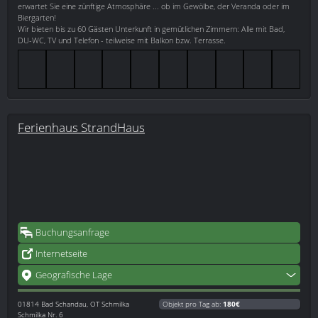
erwartet Sie eine zünftige Atmosphäre ... ob im Gewölbe, der Veranda oder im
Biergarten!
Wir bieten bis zu 60 Gästen Unterkunft in gemütlichen Zimmern: Alle mit Bad,
DU-WC, TV und Telefon - teilweise mit Balkon bzw. Terrasse.
Ferienhaus StrandHaus
Buchungsanfrage
Internetseite
Geografische Lage
01814
Bad Schandau, OT Schmilka
Objekt pro Tag ab:
180€
Schmilka Nr. 6