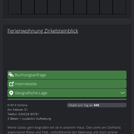
Ferienwohnung Zirkelsteinblick
Buchungsanfrage
Internetseite
Geografische Lage
01814
Schöna
Objekt pro Tag ab:
64€
Am Feldrain 51
Telefon: 035028 80781
3 Betten + zusätzlich Aufbettung
Werte Gäste, gern begrüßen wir sie in unserem Haus. Dies steht am Dorfrand,
angrenzend Wiese und Feld., vorbeiführend der Malerweg und doch zentral