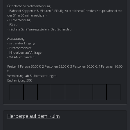
Öffentliche Verkehrsanbindung:
- Bahnhof Krippen in 8 Minuten fußläufig zu erreichen (Dresden Hauptbahnhof mit
der S1 in 50 min erreichbar)
- Busverbindung
- Fähre
- nächste Schiffsanlegestelle in Bad Schandau
Ausstattung:
- separater Eingang
- Brötchenservice
- Kinderbett auf Anfrage
- WLAN vorhanden
Preise: 1 Person 50,00 €, 2 Personen 55,00 €, 3 Personen 60,00 €, 4 Personen 65,00
€
Vermietung: ab 5 Übernachtungen
Endreinigung 30€
Herberge auf dem Kulm