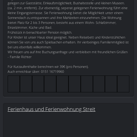
gelegen zur Gaststätte, Einkaufsmöglichkeit, Bushaltestelle und kleinen Museen.
(ca. 2 min. entfernt). Zur ebenerdig, seperat gelegenen Ferienwohnung führt eine
kleine Eingangsterrasse. Sie Ferienwohnung bietet die Möglichkeit unter einem
Sonnendach zu entspannen und ihre Mahlzeiten einzunehmen. Die Wohnung
bietet Platz für 2 bis 3 Personen, besteht aus einem Wohn- Schlafzimmer,
Einzelzimmer, Küche und Bad.
Frühstück in benachbarter Pension möglich.
Für Kinder ist unser Haus ideal geeignet. Neben Reisebett und Kinderstühlchen
können Sie von uns auch Spielsachen erhalten. Ihr vierbeiniges Familienmitglied ist
bei uns ebenfalls willkommen.
Wir freuen uns auf ihre Buchungsanfrage und verbleiben mit freundlichen Grüßen
- Familie Richter
Für Kurzaufenthalte berechnen wir 39€ (pro Personen).
Auch erreichbar über: 0151 16719960
Ferienhaus und Ferienwohnung Streit