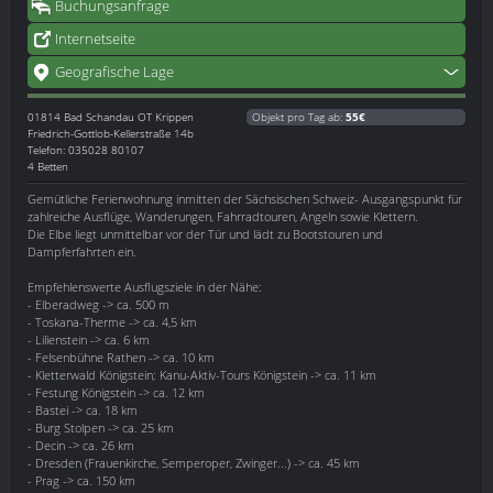
Buchungsanfrage
Internetseite
Geografische Lage
01814
Bad Schandau OT Krippen
Objekt pro Tag ab:
55€
Friedrich-Gottlob-Kellerstraße 14b
Telefon: 035028 80107
4 Betten
Gemütliche Ferienwohnung inmitten der Sächsischen Schweiz- Ausgangspunkt für
zahlreiche Ausflüge, Wanderungen, Fahrradtouren, Angeln sowie Klettern.
Die Elbe liegt unmittelbar vor der Tür und lädt zu Bootstouren und
Dampferfahrten ein.
Empfehlenswerte Ausflugsziele in der Nähe:
- Elberadweg -> ca. 500 m
- Toskana-Therme -> ca. 4,5 km
- Lilienstein -> ca. 6 km
- Felsenbühne Rathen -> ca. 10 km
- Kletterwald Königstein; Kanu-Aktiv-Tours Königstein -> ca. 11 km
- Festung Königstein -> ca. 12 km
- Bastei -> ca. 18 km
- Burg Stolpen -> ca. 25 km
- Decin -> ca. 26 km
- Dresden (Frauenkirche, Semperoper, Zwinger...) -> ca. 45 km
- Prag -> ca. 150 km