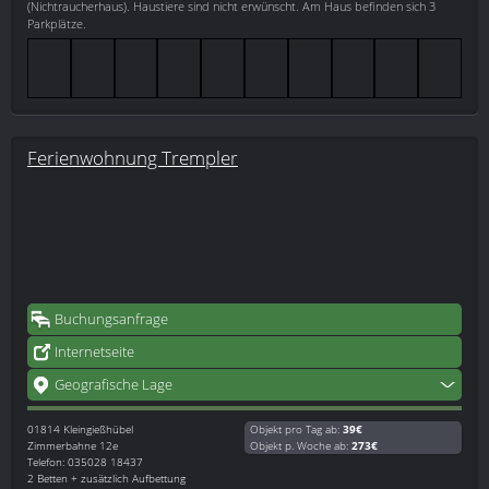
(Nichtraucherhaus). Haustiere sind nicht erwünscht. Am Haus befinden sich 3
Parkplätze.
Ferienwohnung Trempler
Buchungsanfrage
Internetseite
Geografische Lage
01814
Kleingießhübel
Objekt pro Tag ab:
39€
Zimmerbahne 12e
Objekt p. Woche ab:
273€
Telefon: 035028 18437
2 Betten + zusätzlich Aufbettung