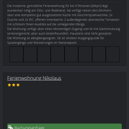
Die moderne, gemütliche Ferienwohnung für bis 4 Personen (64qm) liegt
wunderbar ruhig am Orts- und Waldrand. Sie verfügt neben den Zimmern
über eine komplette gut ausgestattete Küche mit Geschirrspülmaschine, 2x
Dusche und 2x WC, offenen Innenkamin, 2 außenliegende überdachte Terrassen
mit schönem freien Ausblick auf die umliegenden Berge.
Die Wohnung verfügt über einen ebenerdigen Zugang und ist mit Gartennutzung
seniorengerecht, aber auch kinderfreundlich. Haustiere sind nicht gestattet.
Die Wohnung ist allergikergeeignet. Sie ist direkter Ausgangspunkt für
Spaziergänge und Wanderungen im Nationalpark.
Ferienwohnung Nikolaus
Buchungsanfrage