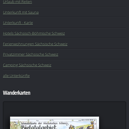
Urlaub mit Reiten
Unterkunft mit Sauna
Unterkunft - Karte
Hotels Sächsisch-Böhmische Schweiz
Ferienwohnungen Sächsische Schweiz
Privatzimmer Sächsische Schweiz
Camping Sächsische Schweiz
alle Unterkünfte
Wanderkarten