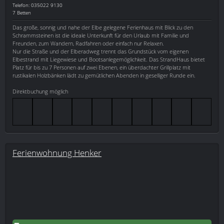
Telefon: 035022 9130
7 Betten
Das große, sonnig und nahe der Elbe gelegene Ferienhaus mit Blick zu den
Schrammsteinen ist die ideale Unterkunft für den Urlaub mit Familie und
Freunden, zum Wandern, Radfahren oder einfach nur Relaxen.
Nur die Straße und der Elberadweg trennt das Grundstück vom eigenen
Elbestrand mit Liegewiese und Bootsanlegemöglichkeit. Das StrandHaus bietet
Platz für bis zu 7 Personen auf zwei Ebenen, ein überdachter Grillplatz mit
rustikalen Holzbänken lädt zu gemütlichen Abenden in geselliger Runde ein.
Direktbuchung möglich
Ferienwohnung Henker