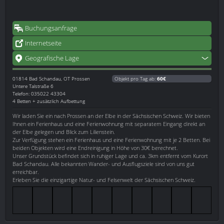
Buchungsanfrage
Internetseite
Geografische Lage
01814
Bad Schandau, OT Prossen
Objekt pro Tag ab:
60€
Untere Talstraße 6
Telefon: 035022 43304
4 Betten + zusätzlich Aufbettung
Wir laden Sie ein nach Prossen an der Elbe in der Sächsischen Schweiz. Wir bieten
Ihnen ein Ferienhaus und eine Ferienwohnung mit separatem Eingang direkt an
der Elbe gelegen und Blick zum Lilienstein.
Zur Verfügung stehen ein Ferienhaus und eine Ferienwohnung mit je 2 Betten. Bei
beiden Objekten wird eine Endreinigung in Höhe von 30€ berechnet.
Unser Grundstück befindet sich in ruhiger Lage und ca. 3km entfernt vom Kurort
Bad Schandau. Alle bekannten Wander- und Ausflugsziele sind von uns gut
erreichbar.
Erleben Sie die einzigartige Natur- und Felsenwelt der Sächsischen Schweiz.